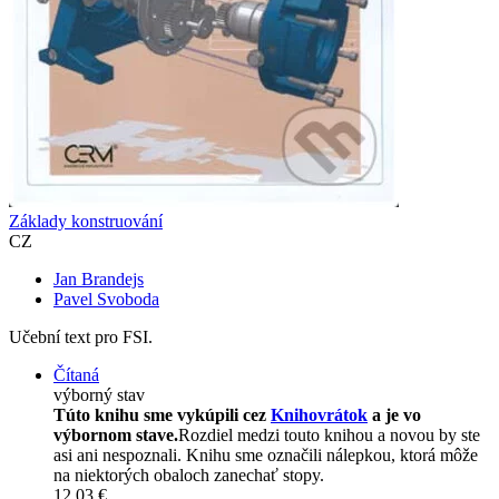
Základy konstruování
CZ
Jan Brandejs
Pavel Svoboda
Učební text pro FSI.
Čítaná
výborný stav
Túto knihu sme vykúpili cez
Knihovrátok
a je vo
výbornom stave.
Rozdiel medzi touto knihou a novou by ste
asi ani nespoznali. Knihu sme označili nálepkou, ktorá môže
na niektorých obaloch zanechať stopy.
12,03 €