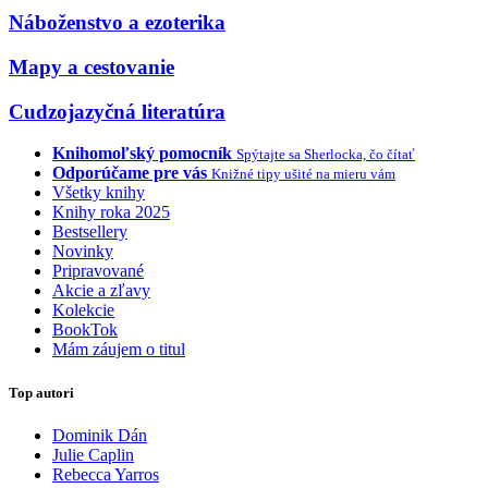
Náboženstvo a ezoterika
Mapy a cestovanie
Cudzojazyčná literatúra
Knihomoľský pomocník
Spýtajte sa Sherlocka, čo čítať
Odporúčame pre vás
Knižné tipy ušité na mieru vám
Všetky knihy
Knihy roka 2025
Bestsellery
Novinky
Pripravované
Akcie a zľavy
Kolekcie
BookTok
Mám záujem o titul
Top autori
Dominik Dán
Julie Caplin
Rebecca Yarros