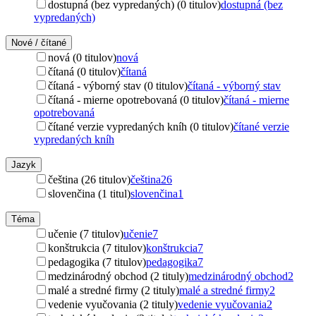
dostupná (bez vypredaných) (0 titulov)
dostupná (bez
vypredaných)
Nové / čítané
nová (0 titulov)
nová
čítaná (0 titulov)
čítaná
čítaná - výborný stav (0 titulov)
čítaná - výborný stav
čítaná - mierne opotrebovaná (0 titulov)
čítaná - mierne
opotrebovaná
čítané verzie vypredaných kníh (0 titulov)
čítané verzie
vypredaných kníh
Jazyk
čeština (26 titulov)
čeština
26
slovenčina (1 titul)
slovenčina
1
Téma
učenie (7 titulov)
učenie
7
konštrukcia (7 titulov)
konštrukcia
7
pedagogika (7 titulov)
pedagogika
7
medzinárodný obchod (2 tituly)
medzinárodný obchod
2
malé a stredné firmy (2 tituly)
malé a stredné firmy
2
vedenie vyučovania (2 tituly)
vedenie vyučovania
2