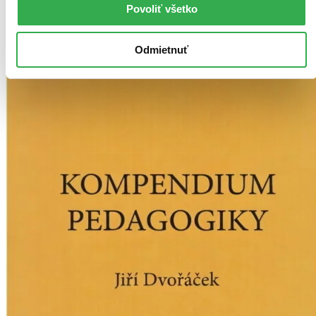
nemáme ju na sklade my ani vydavateľ :( Teoreticky však
Povoliť všetko
môžete mať šťastie v niektorých iných obchodoch, ktoré ešte
nepredali posledné kusy.
Pridať do zoznamu
Odmietnuť