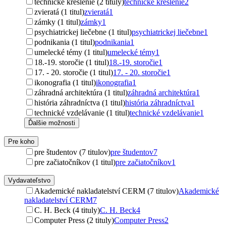
technické kreslenie (2 tituly)
technické kreslenie
2
zvieratá (1 titul)
zvieratá
1
zámky (1 titul)
zámky
1
psychiatrickej liečebne (1 titul)
psychiatrickej liečebne
1
podnikania (1 titul)
podnikania
1
umelecké témy (1 titul)
umelecké témy
1
18.-19. storočie (1 titul)
18.-19. storočie
1
17. - 20. storočie (1 titul)
17. - 20. storočie
1
ikonografia (1 titul)
ikonografia
1
záhradná architektúra (1 titul)
záhradná architektúra
1
história záhradníctva (1 titul)
história záhradníctva
1
technické vzdelávanie (1 titul)
technické vzdelávanie
1
Ďalšie možnosti
Pre koho
pre študentov (7 titulov)
pre študentov
7
pre začiatočníkov (1 titul)
pre začiatočníkov
1
Vydavateľstvo
Akademické nakladatelství CERM (7 titulov)
Akademické
nakladatelství CERM
7
C. H. Beck (4 tituly)
C. H. Beck
4
Computer Press (2 tituly)
Computer Press
2