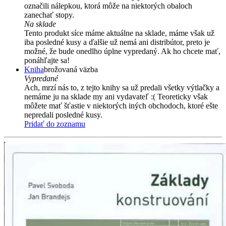
označili nálepkou, ktorá môže na niektorých obaloch
zanechať stopy.
Na sklade
Tento produkt síce máme aktuálne na sklade, máme však už
iba posledné kusy a ďalšie už nemá ani distribútor, preto je
možné, že bude onedlho úplne vypredaný. Ak ho chcete mať,
ponáhľajte sa!
Kniha
brožovaná väzba
Vypredané
Ach, mrzí nás to, z tejto knihy sa už predali všetky výtlačky a
nemáme ju na sklade my ani vydavateľ :( Teoreticky však
môžete mať šťastie v niektorých iných obchodoch, ktoré ešte
nepredali posledné kusy.
Pridať do zoznamu