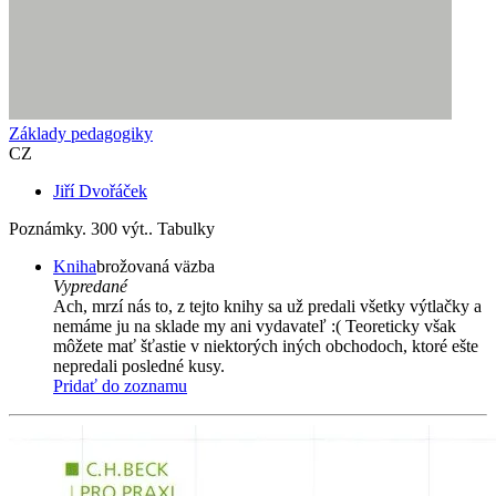
Základy pedagogiky
CZ
Jiří Dvořáček
Poznámky. 300 výt.. Tabulky
Kniha
brožovaná väzba
Vypredané
Ach, mrzí nás to, z tejto knihy sa už predali všetky výtlačky a
nemáme ju na sklade my ani vydavateľ :( Teoreticky však
môžete mať šťastie v niektorých iných obchodoch, ktoré ešte
nepredali posledné kusy.
Pridať do zoznamu