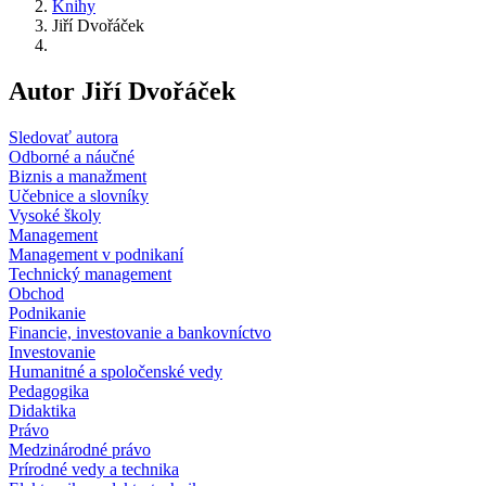
Knihy
Jiří Dvořáček
Autor Jiří Dvořáček
Sledovať autora
Odborné a náučné
Biznis a manažment
Učebnice a slovníky
Vysoké školy
Management
Management v podnikaní
Technický management
Obchod
Podnikanie
Financie, investovanie a bankovníctvo
Investovanie
Humanitné a spoločenské vedy
Pedagogika
Didaktika
Právo
Medzinárodné právo
Prírodné vedy a technika