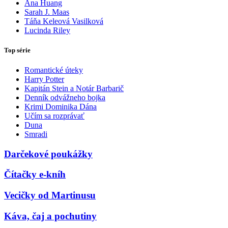
Ana Huang
Sarah J. Maas
Táňa Keleová Vasilková
Lucinda Riley
Top série
Romantické úteky
Harry Potter
Kapitán Stein a Notár Barbarič
Denník odvážneho bojka
Krimi Dominika Dána
Učím sa rozprávať
Duna
Smradi
Darčekové poukážky
Čítačky e-kníh
Vecičky od Martinusu
Káva, čaj a pochutiny