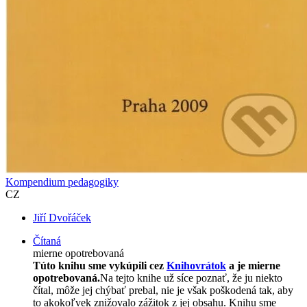
Kompendium pedagogiky
CZ
Jiří Dvořáček
Čítaná
mierne opotrebovaná
Túto knihu sme vykúpili cez
Knihovrátok
a je mierne
opotrebovaná.
Na tejto knihe už síce poznať, že ju niekto
čítal, môže jej chýbať prebal, nie je však poškodená tak, aby
to akokoľvek znižovalo zážitok z jej obsahu. Knihu sme