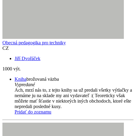
Obecná pedagogika pro techniky
CZ
Jiří Dvořáček
1000 výt.
Kniha
brožovaná väzba
Vypredané
Ach, mrzí nás to, z tejto knihy sa už predali všetky výtlačky a
nemáme ju na sklade my ani vydavateľ :( Teoreticky však
môžete mať šťastie v niektorých iných obchodoch, ktoré ešte
nepredali posledné kusy.
Pridať do zoznamu