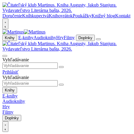
Doručenie
Kníhkupectvá
Knihovrátok
Poukážky
Knižný blog
Kontakt
E-knihy
Audioknihy
Hry
Filmy
Knihy
Doplnky
Vyhľadávanie
Prihlásiť
Vyhľadávanie
Knihy
E-knihy
Audioknihy
Hry
Filmy
Doplnky