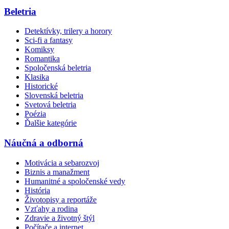
Beletria
Detektívky, trilery a horory
Sci-fi a fantasy
Komiksy
Romantika
Spoločenská beletria
Klasika
Historické
Slovenská beletria
Svetová beletria
Poézia
Ďalšie kategórie
Náučná a odborná
Motivácia a sebarozvoj
Biznis a manažment
Humanitné a spoločenské vedy
História
Životopisy a reportáže
Vzťahy a rodina
Zdravie a životný štýl
Počítače a internet