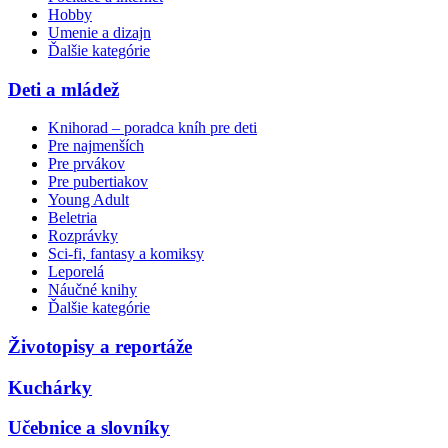
Hobby
Umenie a dizajn
Ďalšie kategórie
Deti a mládež
Knihorad – poradca kníh pre deti
Pre najmenších
Pre prvákov
Pre pubertiakov
Young Adult
Beletria
Rozprávky
Sci-fi, fantasy a komiksy
Leporelá
Náučné knihy
Ďalšie kategórie
Životopisy a reportáže
Kuchárky
Učebnice a slovníky