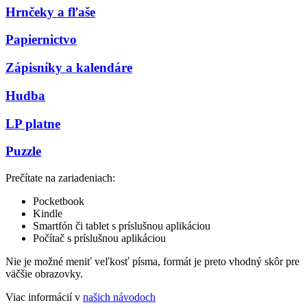
Hrnčeky a fľaše
Papiernictvo
Zápisníky a kalendáre
Hudba
LP platne
Puzzle
Prečítate na zariadeniach:
Pocketbook
Kindle
Smartfón či tablet s príslušnou aplikáciou
Počítač s príslušnou aplikáciou
Nie je možné meniť veľkosť písma, formát je preto vhodný skôr pre
väčšie obrazovky.
Viac informácií v
našich návodoch