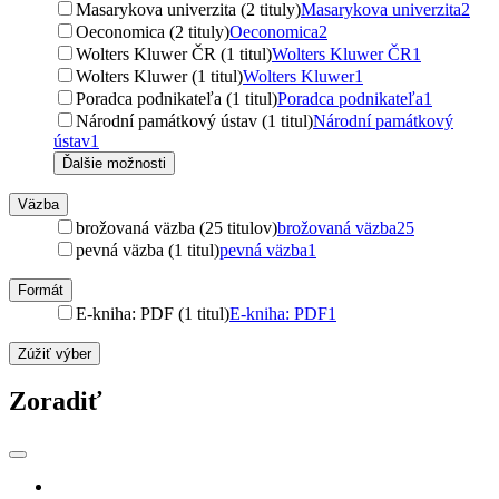
Masarykova univerzita (2 tituly)
Masarykova univerzita
2
Oeconomica (2 tituly)
Oeconomica
2
Wolters Kluwer ČR (1 titul)
Wolters Kluwer ČR
1
Wolters Kluwer (1 titul)
Wolters Kluwer
1
Poradca podnikateľa (1 titul)
Poradca podnikateľa
1
Národní památkový ústav (1 titul)
Národní památkový
ústav
1
Ďalšie možnosti
Väzba
brožovaná väzba (25 titulov)
brožovaná väzba
25
pevná väzba (1 titul)
pevná väzba
1
Formát
E-kniha: PDF (1 titul)
E-kniha: PDF
1
Zúžiť výber
Zoradiť