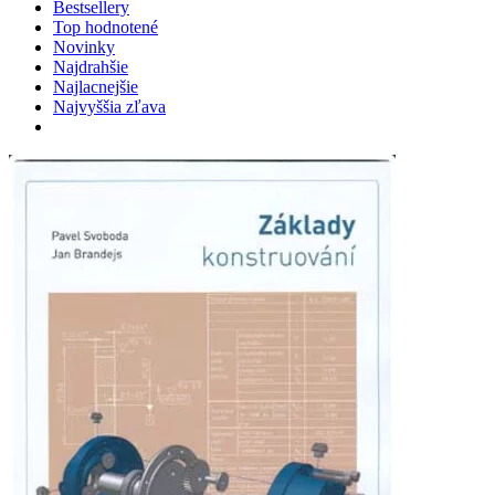
Bestsellery
Top hodnotené
Novinky
Najdrahšie
Najlacnejšie
Najvyššia zľava