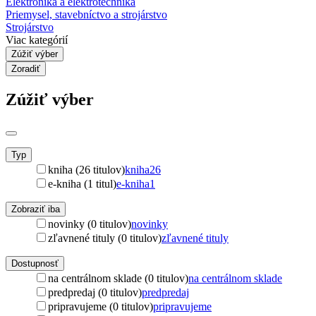
Elektronika a elektrotechnika
Priemysel, stavebníctvo a strojárstvo
Strojárstvo
Viac kategórií
Zúžiť výber
Zoradiť
Zúžiť výber
Typ
kniha (26 titulov)
kniha
26
e-kniha (1 titul)
e-kniha
1
Zobraziť iba
novinky (0 titulov)
novinky
zľavnené tituly (0 titulov)
zľavnené tituly
Dostupnosť
na centrálnom sklade (0 titulov)
na centrálnom sklade
predpredaj (0 titulov)
predpredaj
pripravujeme (0 titulov)
pripravujeme