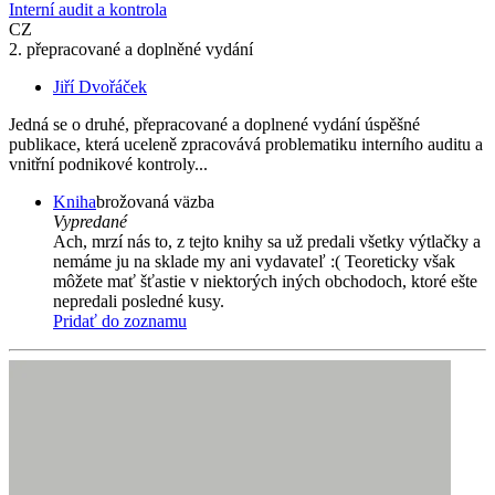
Interní audit a kontrola
CZ
2. přepracované a doplněné vydání
Jiří Dvořáček
Jedná se o druhé, přepracované a doplnené vydání úspěšné
publikace, která uceleně zpracovává problematiku interního auditu a
vnitřní podnikové kontroly...
Kniha
brožovaná väzba
Vypredané
Ach, mrzí nás to, z tejto knihy sa už predali všetky výtlačky a
nemáme ju na sklade my ani vydavateľ :( Teoreticky však
môžete mať šťastie v niektorých iných obchodoch, ktoré ešte
nepredali posledné kusy.
Pridať do zoznamu