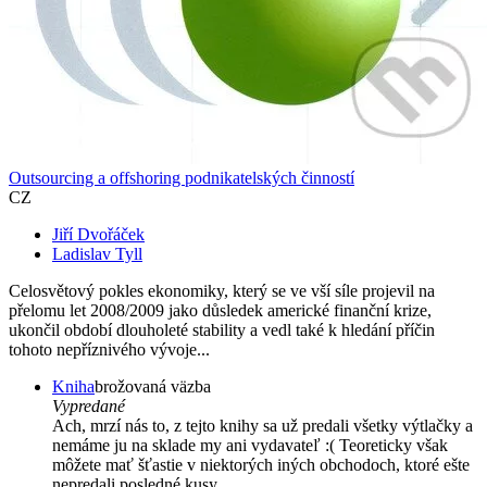
Outsourcing a offshoring podnikatelských činností
CZ
Jiří Dvořáček
Ladislav Tyll
Celosvětový pokles ekonomiky, který se ve vší síle projevil na
přelomu let 2008/2009 jako důsledek americké finanční krize,
ukončil období dlouholeté stability a vedl také k hledání příčin
tohoto nepříznivého vývoje...
Kniha
brožovaná väzba
Vypredané
Ach, mrzí nás to, z tejto knihy sa už predali všetky výtlačky a
nemáme ju na sklade my ani vydavateľ :( Teoreticky však
môžete mať šťastie v niektorých iných obchodoch, ktoré ešte
nepredali posledné kusy.