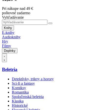
Pri nákupe nad 49 €
poštovné zadarmo
Vyhľadávanie
Knihy
E-knihy
Audioknihy
Hry
Filmy
Doplnky
Beletria
Detektívky, trilery a horory
Sci-fi a fantasy
Komiksy
Romantika
Spoločenská beletria
Klasika
Historické
Slovenská beletria