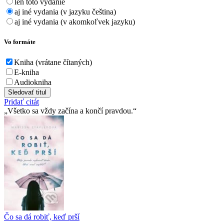
len toto vydanie
aj iné vydania (v jazyku čeština)
aj iné vydania (v akomkoľvek jazyku)
Vo formáte
Kniha (vrátane čítaných)
E-kniha
Audiokniha
Sledovať titul
Pridať citát
Všetko sa vždy začína a končí pravdou.
Čo sa dá robiť, keď prší