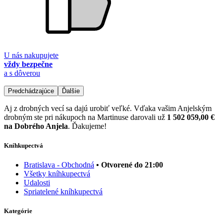
U nás nakupujete
vždy bezpečne
a s dôverou
Predchádzajúce
Ďalšie
Aj z drobných vecí sa dajú urobiť veľké. Vďaka vašim Anjelským
drobným ste pri nákupoch na Martinuse darovali už
1 502 059,00 €
na Dobrého Anjela
. Ďakujeme!
Kníhkupectvá
Bratislava - Obchodná
• Otvorené do 21:00
Všetky kníhkupectvá
Udalosti
Spriatelené kníhkupectvá
Kategórie