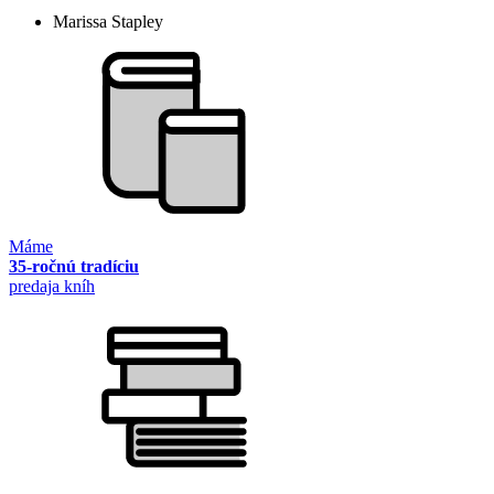
Marissa Stapley
Máme
35-ročnú tradíciu
predaja kníh