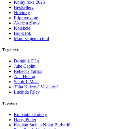
Knihy roka 2025
Bestsellery
Novinky
Pripravované
Akcie a zľavy
Kolekcie
BookTok
Mám záujem o titul
Top autori
Dominik Dán
Julie Caplin
Rebecca Yarros
Ana Huang
Sarah J. Maas
Táňa Keleová Vasilková
Lucinda Riley
Top série
Romantické úteky
Harry Potter
Kapitán Stein a Notár Barbarič