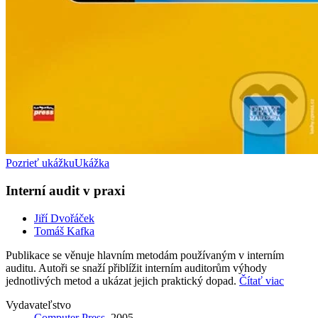
Pozrieť ukážku
Ukážka
Interní audit v praxi
Jiří Dvořáček
Tomáš Kafka
Publikace se věnuje hlavním metodám používaným v interním
auditu. Autoři se snaží přiblížit interním auditorům výhody
jednotlivých metod a ukázat jejich praktický dopad.
Čítať viac
Vydavateľstvo
Computer Press
, 2005