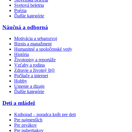
Svetová beletria
Poézia
Ďalšie kategórie
Náučná a odborná
Motivácia a sebarozvoj
Biznis a manažment
Humanitné a spoločenské vedy
História
Životopisy a reportáže
Vzťahy a rodina
Zdravie a životný štýl
Počítače a internet
Hobby
Umenie a dizajn
Ďalšie kategórie
Deti a mládež
Knihorad – poradca kníh pre deti
Pre najmenších
Pre prvákov
Pre pubertiakov