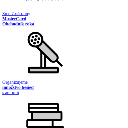
Sme 7-násobný
MasterCard
Obchodník roka
Organizujeme
množstvo besied
s autormi