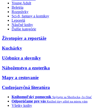
Young Adult
Beletria
Rozprávky
Sci-fi, fantasy a komiksy
Leporelá
Náučné knihy
Ďalšie kategórie
Životopisy a reportáže
Kuchárky
Učebnice a slovníky
Náboženstvo a ezoterika
Mapy a cestovanie
Cudzojazyčná literatúra
Knihomoľský pomocník
Spýtajte sa Sherlocka, čo čítať
Odporúčame pre vás
Knižné tipy ušité na mieru vám
Všetky knihy