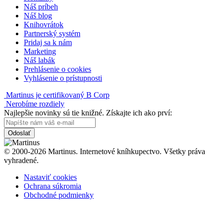
Náš príbeh
Náš blog
Knihovrátok
Partnerský systém
Pridaj sa k nám
Marketing
Náš labák
Prehlásenie o cookies
Vyhlásenie o prístupnosti
Martinus je certifikovaný B Corp
Nerobíme rozdiely
Najlepšie novinky sú tie knižné. Získajte ich ako prví:
Odoslať
© 2000-2026 Martinus. Internetové kníhkupectvo. Všetky práva
vyhradené.
Nastaviť cookies
Ochrana súkromia
Obchodné podmienky