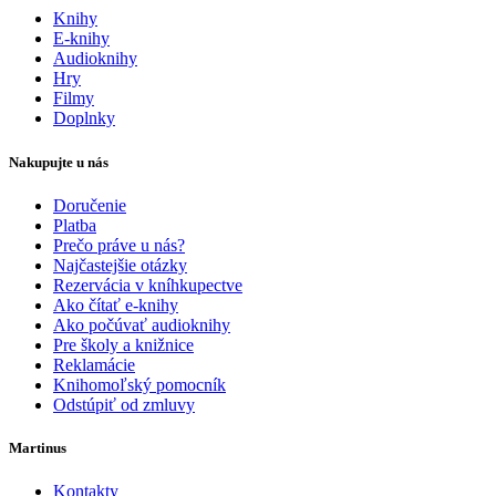
Knihy
E-knihy
Audioknihy
Hry
Filmy
Doplnky
Nakupujte u nás
Doručenie
Platba
Prečo práve u nás?
Najčastejšie otázky
Rezervácia v kníhkupectve
Ako čítať e-knihy
Ako počúvať audioknihy
Pre školy a knižnice
Reklamácie
Knihomoľský pomocník
Odstúpiť od zmluvy
Martinus
Kontakty