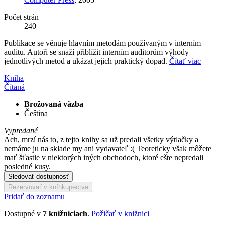
Počet strán
240
Publikace se věnuje hlavním metodám používaným v interním
auditu. Autoři se snaží přiblížit interním auditorům výhody
jednotlivých metod a ukázat jejich praktický dopad.
Čítať viac
Kniha
Čítaná
Brožovaná väzba
Čeština
Vypredané
Ach, mrzí nás to, z tejto knihy sa už predali všetky výtlačky a
nemáme ju na sklade my ani vydavateľ :( Teoreticky však môžete
mať šťastie v niektorých iných obchodoch, ktoré ešte nepredali
posledné kusy.
Sledovať dostupnosť
Rezervovať v kníhkupectve
Pridať do zoznamu
Dostupné v
7 knižniciach
.
Požičať v knižnici