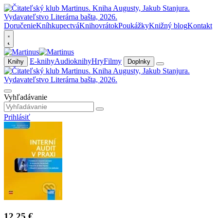
Doručenie
Kníhkupectvá
Knihovrátok
Poukážky
Knižný blog
Kontakt
E-knihy
Audioknihy
Hry
Filmy
Knihy
Doplnky
Vyhľadávanie
Prihlásiť
12,25 €