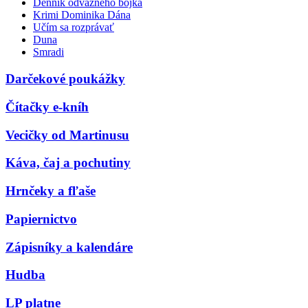
Denník odvážneho bojka
Krimi Dominika Dána
Učím sa rozprávať
Duna
Smradi
Darčekové poukážky
Čítačky e-kníh
Vecičky od Martinusu
Káva, čaj a pochutiny
Hrnčeky a fľaše
Papiernictvo
Zápisníky a kalendáre
Hudba
LP platne