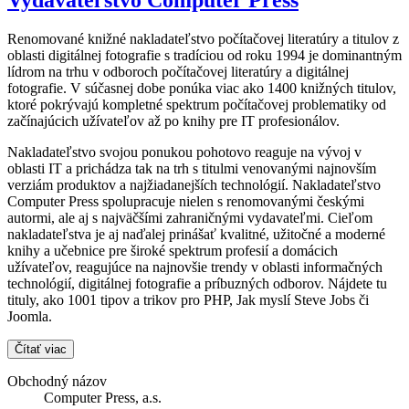
Renomované knižné nakladateľstvo počítačovej literatúry a titulov z
oblasti digitálnej fotografie s tradíciou od roku 1994 je dominantným
lídrom na trhu v odboroch počítačovej literatúry a digitálnej
fotografie. V súčasnej dobe ponúka viac ako 1400 knižných titulov,
ktoré pokrývajú kompletné spektrum počítačovej problematiky od
začínajúcich užívateľov až po knihy pre IT profesionálov.
Nakladateľstvo svojou ponukou pohotovo reaguje na vývoj v
oblasti IT a prichádza tak na trh s titulmi venovanými najnovším
verziám produktov a najžiadanejších technológií. Nakladateľstvo
Computer Press spolupracuje nielen s renomovanými českými
autormi, ale aj s najväčšími zahraničnými vydavateľmi. Cieľom
nakladateľstva je aj naďalej prinášať kvalitné, užitočné a moderné
knihy a učebnice pre široké spektrum profesií a domácich
užívateľov, reagujúce na najnovšie trendy v oblasti informačných
technológií, digitálnej fotografie a príbuzných odborov. Nájdete tu
tituly, ako 1001 tipov a trikov pro PHP, Jak myslí Steve Jobs či
Joomla.
Čítať viac
Obchodný názov
Computer Press, a.s.