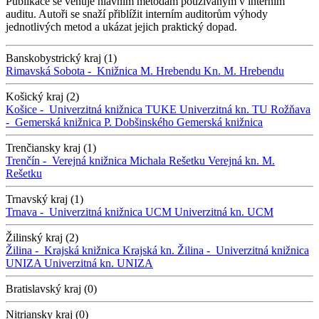
Publikace se věnuje hlavním metodám používaným v interním
auditu. Autoři se snaží přiblížit interním auditorům výhody
jednotlivých metod a ukázat jejich praktický dopad.
Banskobystrický kraj (1)
Rimavská Sobota -
Knižnica M. Hrebendu
Kn. M. Hrebendu
Košický kraj (2)
Košice -
Univerzitná knižnica TUKE
Univerzitná kn. TU
Rožňava
-
Gemerská knižnica P. Dobšinského
Gemerská knižnica
Trenčiansky kraj (1)
Trenčín -
Verejná knižnica Michala Rešetku
Verejná kn. M.
Rešetku
Trnavský kraj (1)
Trnava -
Univerzitná knižnica UCM
Univerzitná kn. UCM
Žilinský kraj (2)
Žilina -
Krajská knižnica
Krajská kn.
Žilina -
Univerzitná knižnica
UNIZA
Univerzitná kn. UNIZA
Bratislavský kraj (0)
Nitriansky kraj (0)