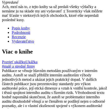
Vypredané
Ach, mrzí nás to, z tejto knihy sa už predali všetky výtlačky a
nemáme ju na sklade my ani vydavateľ :( Teoreticky však môžete
mať šťastie v niektorých iných obchodoch, ktoré ešte nepredali
posledné kusy.
Popis knihy
Podrobnosti
Recenzie
Vydavateľstvo
Viac o knihe
Pozrieť ukážku
Ukážka
#malé a stredné firmy
Publikace se věnuje hlavním metodám používaným v interním
auditu. Autoři se snaží přiblížit interním auditorům výhody
jednotlivých metod a ukázat jejich praktický dopad. V dalších
částech publikace jsou prezentovány standardy pro výkon
auditorské práce, její etická dimenze a vztah k vnitřní kontrole, jakož
i těsná spojitost interního auditu s řízením rizik. Věrohodnosti textu
hodně napomáhá skutečnost, že autoři se problematice interního
auditu dlouhodobě věnují a se čtenářem se podílejí nejen o odborné
poznatky, ale i o vlastní zkušenosti spojené s výkonem auditorské