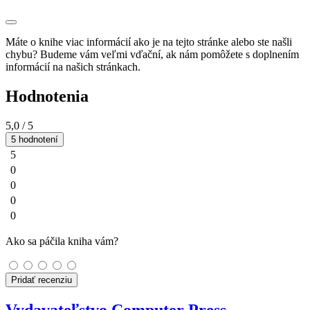
Máte o knihe viac informácií ako je na tejto stránke alebo ste našli
chybu? Budeme vám veľmi vďační, ak nám pomôžete s doplnením
informácií na našich stránkach.
Hodnotenia
5,0
/ 5
5 hodnotení
5
0
0
0
0
Ako sa páčila kniha vám?
Pridať recenziu
Vydavateľstvo Computer Press