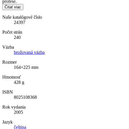
profese.
Čítať viac
Naše katalógové číslo
24397
Počet strán
240
Väzba
brožovaná väzba
Rozmer
164×225 mm
Hmotnosť
428 g
ISBN
8025108368
Rok vydania
2005
Jazyk
čeština