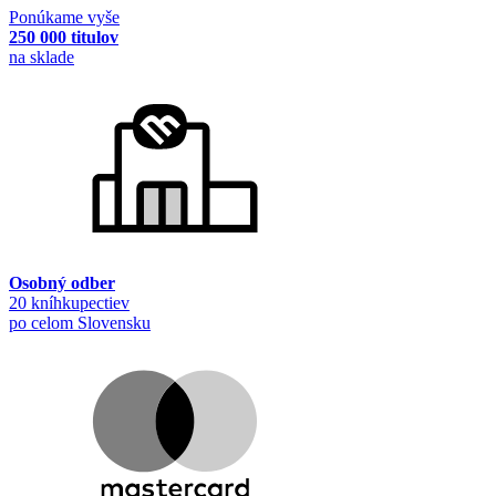
Ponúkame vyše
250 000 titulov
na sklade
Osobný odber
20 kníhkupectiev
po celom Slovensku