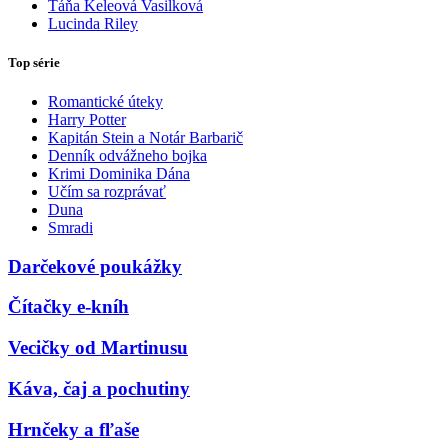
Táňa Keleová Vasilková
Lucinda Riley
Top série
Romantické úteky
Harry Potter
Kapitán Stein a Notár Barbarič
Denník odvážneho bojka
Krimi Dominika Dána
Učím sa rozprávať
Duna
Smradi
Darčekové poukážky
Čítačky e-kníh
Vecičky od Martinusu
Káva, čaj a pochutiny
Hrnčeky a fľaše