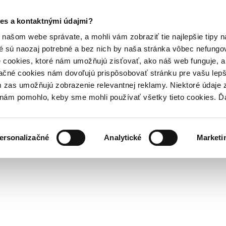
es a kontaktnými údajmi?
našom webe správate, a mohli vám zobraziť tie najlepšie tipy n
é sú naozaj potrebné a bez nich by naša stránka vôbec nefung
 cookies, ktoré nám umožňujú zisťovať, ako náš web funguje, a 
ačné cookies nám dovoľujú prispôsobovať stránku pre vašu lepši
zas umožňujú zobrazenie relevantnej reklamy. Niektoré údaje z
y nám pomohlo, keby sme mohli používať všetky tieto cookies. 
ersonalizačné
Analytické
Marketi