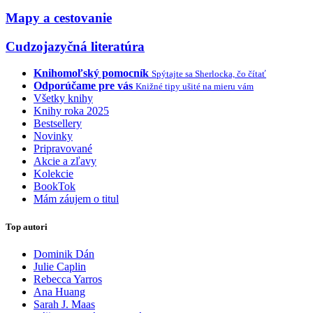
Mapy a cestovanie
Cudzojazyčná literatúra
Knihomoľský pomocník
Spýtajte sa Sherlocka, čo čítať
Odporúčame pre vás
Knižné tipy ušité na mieru vám
Všetky knihy
Knihy roka 2025
Bestsellery
Novinky
Pripravované
Akcie a zľavy
Kolekcie
BookTok
Mám záujem o titul
Top autori
Dominik Dán
Julie Caplin
Rebecca Yarros
Ana Huang
Sarah J. Maas