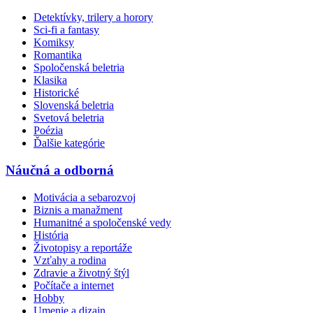
Detektívky, trilery a horory
Sci-fi a fantasy
Komiksy
Romantika
Spoločenská beletria
Klasika
Historické
Slovenská beletria
Svetová beletria
Poézia
Ďalšie kategórie
Náučná a odborná
Motivácia a sebarozvoj
Biznis a manažment
Humanitné a spoločenské vedy
História
Životopisy a reportáže
Vzťahy a rodina
Zdravie a životný štýl
Počítače a internet
Hobby
Umenie a dizajn