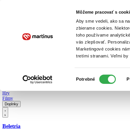
Doručenie
Kníhkupectvá
Knihovrátok
Poukážky
Knižný blog
Kontakt
Môžeme pracovať s cooki
Aby sme vedeli, ako sa na 
zbierame cookies. Niektor
E-knihy
Audioknihy
Hry
Filmy
Knihy
Doplnky
toho používame analytické
vás zlepšovať. Personaliz
Vyhľadávanie
Marketingové cookies nám 
tretími stranami. Veľmi b
Prihlásiť
Vyhľadávanie
Výber
Knihy
Potrebné
P
súhlasu
E-knihy
Audioknihy
Hry
Filmy
Doplnky
Beletria