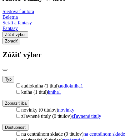
Sledovať autora
Beletria
Sci-fi a fantasy
Fantasy
Zúžiť výber
Zoradiť
Zúžiť výber
Typ
audiokniha (1 titul)
audiokniha
1
kniha (1 titul)
kniha
1
Zobraziť iba
novinky (0 titulov)
novinky
zľavnené tituly (0 titulov)
zľavnené tituly
Dostupnosť
na centrálnom sklade (0 titulov)
na centrálnom sklade