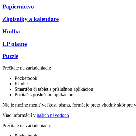
Papiernictvo
Zápisníky a kalendáre
Hudba
LP platne
Puzzle
Prečítate na zariadeniach:
Pocketbook
Kindle
Smartfón či tablet s príslušnou aplikáciou
Počítač s príslušnou aplikáciou
Nie je možné meniť veľkosť písma, formát je preto vhodný skôr pre 
Viac informácií v
našich návodoch
Prečítate na zariadeniach:
Pocketbook