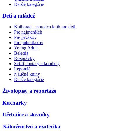
Ďalšie kategórie
Deti a mládež
Knihorad – poradca kníh pre deti
Pre najmenších
Pre prvákov
Pre pubertiakov
Young Adult
Beletria
Rozprávky
Sci-fi, fantasy a komiksy
Leporelá
Náučné knihy
Ďalšie kategórie
Životopisy a reportáže
Kuchárky
Učebnice a slovníky
Náboženstvo a ezoterika