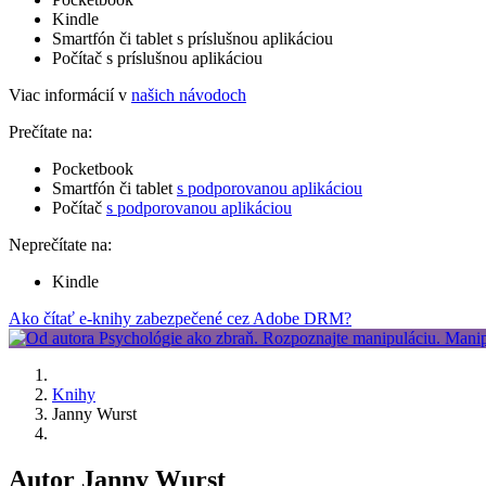
Kindle
Smartfón či tablet s príslušnou aplikáciou
Počítač s príslušnou aplikáciou
Viac informácií v
našich návodoch
Prečítate na:
Pocketbook
Smartfón či tablet
s podporovanou aplikáciou
Počítač
s podporovanou aplikáciou
Neprečítate na:
Kindle
Ako čítať e-knihy zabezpečené cez Adobe DRM?
Knihy
Janny Wurst
Autor Janny Wurst