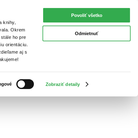
Povoliť všetko
a knihy,
ovala. Okrem
Odmietnuť
stále ho pre
u orientáciu.
dieľame aj s
Ďakujeme!
ngové
Zobraziť detaily