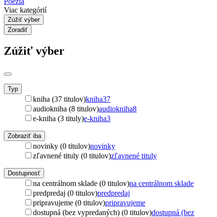
Poézia
Viac kategórií
Zúžiť výber
Zoradiť
Zúžiť výber
Typ
kniha (37 titulov)
kniha
37
audiokniha (8 titulov)
audiokniha
8
e-kniha (3 tituly)
e-kniha
3
Zobraziť iba
novinky (0 titulov)
novinky
zľavnené tituly (0 titulov)
zľavnené tituly
Dostupnosť
na centrálnom sklade (0 titulov)
na centrálnom sklade
predpredaj (0 titulov)
predpredaj
pripravujeme (0 titulov)
pripravujeme
dostupná (bez vypredaných) (0 titulov)
dostupná (bez