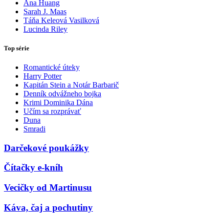
Ana Huang
Sarah J. Maas
Táňa Keleová Vasilková
Lucinda Riley
Top série
Romantické úteky
Harry Potter
Kapitán Stein a Notár Barbarič
Denník odvážneho bojka
Krimi Dominika Dána
Učím sa rozprávať
Duna
Smradi
Darčekové poukážky
Čítačky e-kníh
Vecičky od Martinusu
Káva, čaj a pochutiny