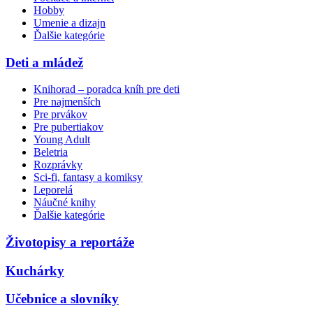
Hobby
Umenie a dizajn
Ďalšie kategórie
Deti a mládež
Knihorad – poradca kníh pre deti
Pre najmenších
Pre prvákov
Pre pubertiakov
Young Adult
Beletria
Rozprávky
Sci-fi, fantasy a komiksy
Leporelá
Náučné knihy
Ďalšie kategórie
Životopisy a reportáže
Kuchárky
Učebnice a slovníky