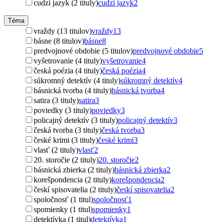
cudzí jazyk (2 tituly)
cudzí jazyk
2
Téma
vraždy (13 titulov)
vraždy
13
básne (8 titulov)
básne
8
predvojnové obdobie (5 titulov)
predvojnové obdobie
5
vyšetrovanie (4 tituly)
vyšetrovanie
4
česká poézia (4 tituly)
česká poézia
4
súkromný detektív (4 tituly)
súkromný detektív
4
básnická tvorba (4 tituly)
básnická tvorba
4
satira (3 tituly)
satira
3
poviedky (3 tituly)
poviedky
3
policajný detektív (3 tituly)
policajný detektív
3
česká tvorba (3 tituly)
česká tvorba
3
české krimi (3 tituly)
české krimi
3
vlasť (2 tituly)
vlasť
2
20. storočie (2 tituly)
20. storočie
2
básnická zbierka (2 tituly)
básnická zbierka
2
korešpondencia (2 tituly)
korešpondencia
2
českí spisovatelia (2 tituly)
českí spisovatelia
2
spoločnosť (1 titul)
spoločnosť
1
spomienky (1 titul)
spomienky
1
detektívka (1 titul)
detektívka
1