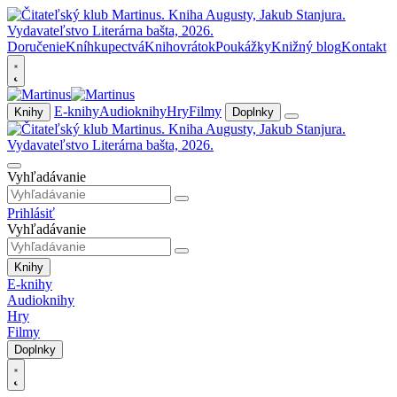
Doručenie
Kníhkupectvá
Knihovrátok
Poukážky
Knižný blog
Kontakt
E-knihy
Audioknihy
Hry
Filmy
Knihy
Doplnky
Vyhľadávanie
Prihlásiť
Vyhľadávanie
Knihy
E-knihy
Audioknihy
Hry
Filmy
Doplnky