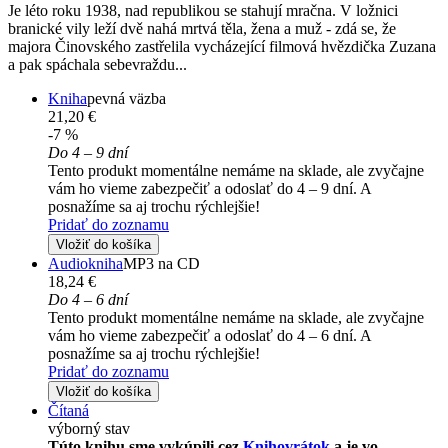
Je léto roku 1938, nad republikou se stahují mračna. V ložnici
branické vily leží dvě nahá mrtvá těla, žena a muž - zdá se, že
majora Činovského zastřelila vycházející filmová hvězdička Zuzana
a pak spáchala sebevraždu...
Kniha
pevná väzba
21,20 €
-7 %
Do 4 – 9 dní
Tento produkt momentálne nemáme na sklade, ale zvyčajne
vám ho vieme zabezpečiť a odoslať do 4 – 9 dní. A
posnažíme sa aj trochu rýchlejšie!
Pridať do zoznamu
Vložiť do košíka
Audiokniha
MP3 na CD
18,24 €
Do 4 – 6 dní
Tento produkt momentálne nemáme na sklade, ale zvyčajne
vám ho vieme zabezpečiť a odoslať do 4 – 6 dní. A
posnažíme sa aj trochu rýchlejšie!
Pridať do zoznamu
Vložiť do košíka
Čítaná
výborný stav
Túto knihu sme vykúpili cez
Knihovrátok
a je vo