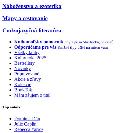
Náboženstvo a ezoterika
Mapy a cestovanie
Cudzojazyčná literatúra
Knihomoľský pomocník
Spýtajte sa Sherlocka, čo čítať
Odporúčame pre vás
Knižné tipy ušité na mieru vám
Všetky knihy
Knihy roka 2025
Bestsellery
Novinky
Pripravované
Akcie a zľavy
Kolekcie
BookTok
Mám záujem o titul
Top autori
Dominik Dán
Julie Caplin
Rebecca Yarros