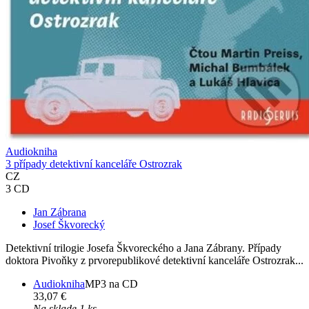
Audiokniha
3 případy detektivní kanceláře Ostrozrak
CZ
3 CD
Jan Zábrana
Josef Škvorecký
Detektivní trilogie Josefa Škvoreckého a Jana Zábrany. Případy
doktora Pivoňky z prvorepublikové detektivní kanceláře Ostrozrak...
Audiokniha
MP3 na CD
33,07 €
Na sklade 1 ks