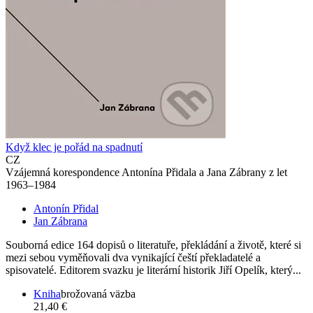
Když klec je pořád na spadnutí
CZ
Vzájemná korespondence Antonína Přidala a Jana Zábrany z let
1963–1984
Antonín Přidal
Jan Zábrana
Souborná edice 164 dopisů o literatuře, překládání a životě, které si
mezi sebou vyměňovali dva vynikající čeští překladatelé a
spisovatelé. Editorem svazku je literární historik Jiří Opelík, který...
Kniha
brožovaná väzba
21,40 €