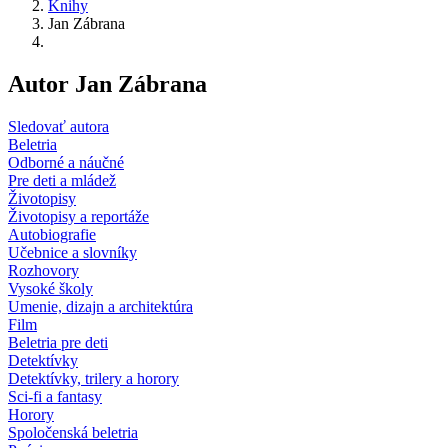
Knihy
Jan Zábrana
Autor Jan Zábrana
Sledovať autora
Beletria
Odborné a náučné
Pre deti a mládež
Životopisy
Životopisy a reportáže
Autobiografie
Učebnice a slovníky
Rozhovory
Vysoké školy
Umenie, dizajn a architektúra
Film
Beletria pre deti
Detektívky
Detektívky, trilery a horory
Sci-fi a fantasy
Horory
Spoločenská beletria