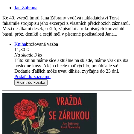
Jan Zábrana
Ke 40. výročí úmrtí Jana Zábrany vydává nakladatelství Torst
faksimile strojopisu jeho excerpcí z vlastních předchozích záznamů.
Mezi desítkami desek, sešitů, zápisníků a rukopisných konvolutů
básní, próz, deníků a esejů měl v písemné pozůstalosti Jana...
Kniha
brožovaná väzba
11,30 €
Na sklade 3 ks
Túto knihu máme síce aktuálne na sklade, máme však už iba
posledné kusy. Ak ju chcete mať rýchlo, ponáhľajte sa!
Dodanie ďalších môže trvať dlhšie, zvyčajne do 23 dní.
Pridať do zoznamu
Vložiť do košíka