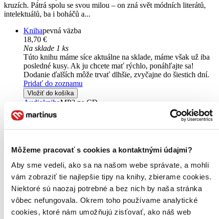
kruzích. Pátrá spolu se svou milou – on zná svět módních literátů,
intelektuálů, ba i boháčů a...
Kniha
pevná väzba
18,70 €
Na sklade 1 ks
Túto knihu máme síce aktuálne na sklade, máme však už iba
posledné kusy. Ak ju chcete mať rýchlo, ponáhľajte sa!
Dodanie ďalších môže trvať dlhšie, zvyčajne do šiestich dní.
Pridať do zoznamu
Vložiť do košíka
Audiokniha
MP3 na CD
18,24 €
Do 4 – 6 dní
Tento produkt momentálne nemáme na sklade, ale zvyčajne
vám ho vieme zabezpečiť a odoslať do 4 – 6 dní. A
posnažíme sa aj trochu rýchlejšie!
Môžeme pracovať s cookies a kontaktnými údajmi?
Pridať do zoznamu
Aby sme vedeli, ako sa na našom webe správate, a mohli
Vložiť do košíka
vám zobraziť tie najlepšie tipy na knihy, zbierame cookies.
Niektoré sú naozaj potrebné a bez nich by naša stránka
vôbec nefungovala. Okrem toho používame analytické
cookies, ktoré nám umožňujú zisťovať, ako náš web