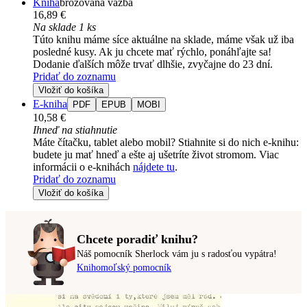
Kniha
brožovaná väzba
16,89 €
Na sklade 1 ks
Túto knihu máme síce aktuálne na sklade, máme však už iba
posledné kusy. Ak ju chcete mať rýchlo, ponáhľajte sa!
Dodanie ďalších môže trvať dlhšie, zvyčajne do 23 dní.
Pridať do zoznamu
Vložiť do košíka
E-kniha
PDF
EPUB
MOBI
10,58 €
Ihneď na stiahnutie
Máte čítačku, tablet alebo mobil? Stiahnite si do nich e-knihu:
budete ju mať hneď a ešte aj ušetríte život stromom. Viac
informácii o e-knihách
nájdete tu
.
Pridať do zoznamu
Vložiť do košíka
Chcete poradiť knihu?
Náš pomocník Sherlock vám ju s radosťou vypátra!
Knihomoľský pomocník