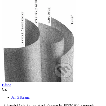
Básně
CZ
Jan Zábrana
Tři básnické sbírky psané od přelomu let 1953/1954 a poprvé