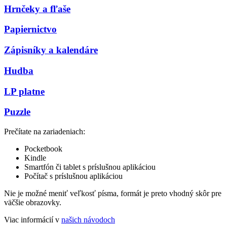
Hrnčeky a fľaše
Papiernictvo
Zápisníky a kalendáre
Hudba
LP platne
Puzzle
Prečítate na zariadeniach:
Pocketbook
Kindle
Smartfón či tablet s príslušnou aplikáciou
Počítač s príslušnou aplikáciou
Nie je možné meniť veľkosť písma, formát je preto vhodný skôr pre
väčšie obrazovky.
Viac informácií v
našich návodoch