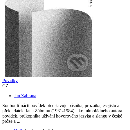
Povídky
CZ
Jan Zábrana
Soubor třinácti povídek představuje básníka, prozaika, esejistu a
překladatele Jana Zábranu (1931-1984) jako mimořádného autora
povídek, průkopníka užívání hovorového jazyka a slangu v české
próze a ...