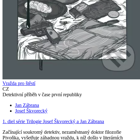
Vražda pro štěstí
CZ
Detektivní příběh v čase první republiky
Jan Zábrana
Josef Škvorecký
1. diel série
Trilogie Josef Škvorecký a Jan Zábrana
Začínající soukromý detektiv, nezaměstnaný doktor filozofie
Pivoňka, vyšetřuje záhadnou vraždu, k níž došlo v literárních