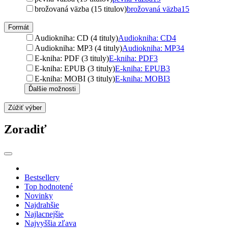
brožovaná väzba (15 titulov)
brožovaná väzba
15
Formát
Audiokniha: CD (4 tituly)
Audiokniha: CD
4
Audiokniha: MP3 (4 tituly)
Audiokniha: MP3
4
E-kniha: PDF (3 tituly)
E-kniha: PDF
3
E-kniha: EPUB (3 tituly)
E-kniha: EPUB
3
E-kniha: MOBI (3 tituly)
E-kniha: MOBI
3
Ďalšie možnosti
Zúžiť výber
Zoradiť
Bestsellery
Top hodnotené
Novinky
Najdrahšie
Najlacnejšie
Najvyššia zľava