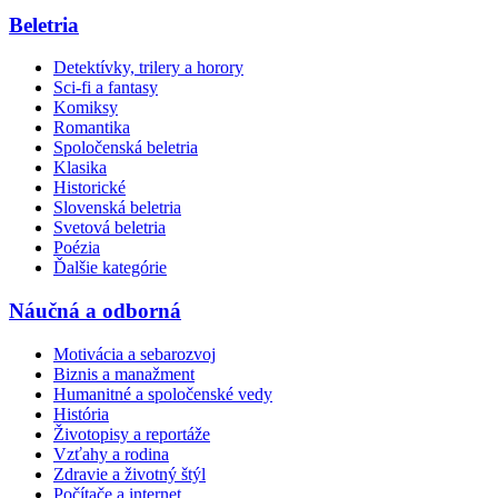
Beletria
Detektívky, trilery a horory
Sci-fi a fantasy
Komiksy
Romantika
Spoločenská beletria
Klasika
Historické
Slovenská beletria
Svetová beletria
Poézia
Ďalšie kategórie
Náučná a odborná
Motivácia a sebarozvoj
Biznis a manažment
Humanitné a spoločenské vedy
História
Životopisy a reportáže
Vzťahy a rodina
Zdravie a životný štýl
Počítače a internet