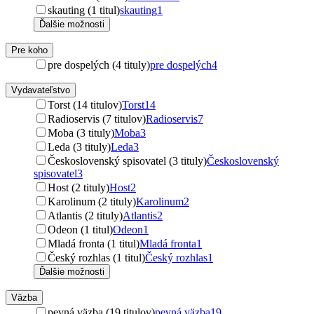
skauting (1 titul)
skauting
1
Ďalšie možnosti
Pre koho
pre dospelých (4 tituly)
pre dospelých
4
Vydavateľstvo
Torst (14 titulov)
Torst
14
Radioservis (7 titulov)
Radioservis
7
Moba (3 tituly)
Moba
3
Leda (3 tituly)
Leda
3
Československý spisovatel (3 tituly)
Československý
spisovatel
3
Host (2 tituly)
Host
2
Karolinum (2 tituly)
Karolinum
2
Atlantis (2 tituly)
Atlantis
2
Odeon (1 titul)
Odeon
1
Mladá fronta (1 titul)
Mladá fronta
1
Český rozhlas (1 titul)
Český rozhlas
1
Ďalšie možnosti
Väzba
pevná väzba (19 titulov)
pevná väzba
19