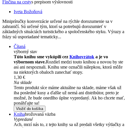
Fínčina na cesty
s prepisom výslovnosti
Iveta Božoňová
Minipríručky konverzácie určené na rýchle dorozumenie sa v
zahraničí. Sú určené tým, ktorí sa potrebujú dorozumieť v
základných situáciách turistického a spoločenského styku. Výrazy a
frázy sú usporiadané tematicky...
Čítaná
výborný stav
Túto knihu sme vykúpili cez
Knihovrátok
a je vo
výbornom stave.
Rozdiel medzi touto knihou a novou by ste
asi ani nespoznali. Knihu sme označili nálepkou, ktorá môže
na niektorých obaloch zanechať stopy.
1,30 €
Na sklade
Tento produkt síce máme aktuálne na sklade, máme však už
iba posledné kusy a ďalšie už nemá ani distribútor, preto je
možné, že bude onedlho úplne vypredaný. Ak ho chcete mať,
ponáhľajte sa!
Vložiť do košíka
Kniha
brožovaná väzba
Vypredané
Ach, mrzí nás to, z tejto knihy sa už predali všetky výtlačky a