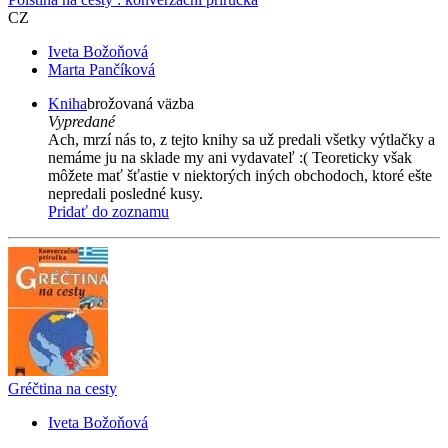
CZ
Iveta Božoňová
Marta Pančíková
Kniha
brožovaná väzba
Vypredané
Ach, mrzí nás to, z tejto knihy sa už predali všetky výtlačky a
nemáme ju na sklade my ani vydavateľ :( Teoreticky však
môžete mať šťastie v niektorých iných obchodoch, ktoré ešte
nepredali posledné kusy.
Pridať do zoznamu
Gréčtina na cesty
Iveta Božoňová