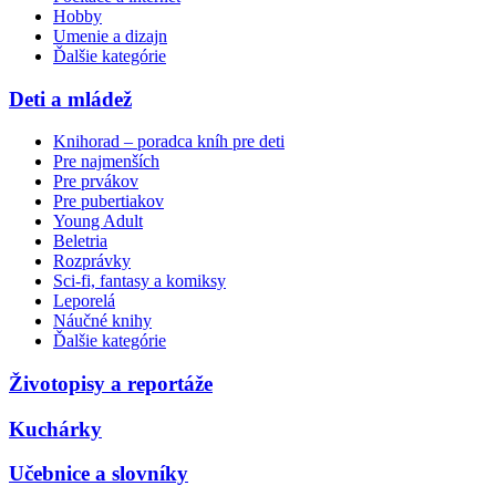
Hobby
Umenie a dizajn
Ďalšie kategórie
Deti a mládež
Knihorad – poradca kníh pre deti
Pre najmenších
Pre prvákov
Pre pubertiakov
Young Adult
Beletria
Rozprávky
Sci-fi, fantasy a komiksy
Leporelá
Náučné knihy
Ďalšie kategórie
Životopisy a reportáže
Kuchárky
Učebnice a slovníky