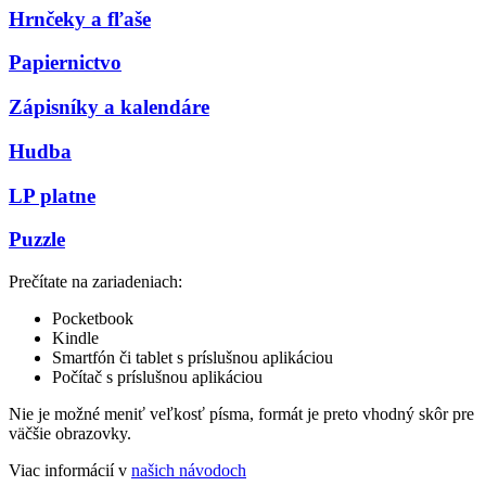
Hrnčeky a fľaše
Papiernictvo
Zápisníky a kalendáre
Hudba
LP platne
Puzzle
Prečítate na zariadeniach:
Pocketbook
Kindle
Smartfón či tablet s príslušnou aplikáciou
Počítač s príslušnou aplikáciou
Nie je možné meniť veľkosť písma, formát je preto vhodný skôr pre
väčšie obrazovky.
Viac informácií v
našich návodoch