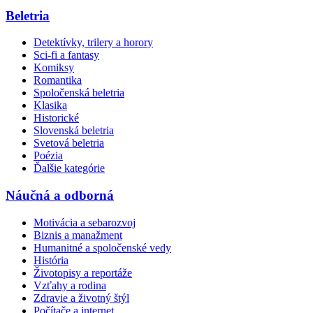
Beletria
Detektívky, trilery a horory
Sci-fi a fantasy
Komiksy
Romantika
Spoločenská beletria
Klasika
Historické
Slovenská beletria
Svetová beletria
Poézia
Ďalšie kategórie
Náučná a odborná
Motivácia a sebarozvoj
Biznis a manažment
Humanitné a spoločenské vedy
História
Životopisy a reportáže
Vzťahy a rodina
Zdravie a životný štýl
Počítače a internet