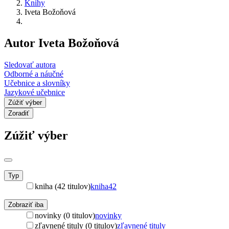
Knihy
Iveta Božoňová
Autor Iveta Božoňová
Sledovať autora
Odborné a náučné
Učebnice a slovníky
Jazykové učebnice
Zúžiť výber
Zoradiť
Zúžiť výber
Typ
kniha (42 titulov)
kniha
42
Zobraziť iba
novinky (0 titulov)
novinky
zľavnené tituly (0 titulov)
zľavnené tituly