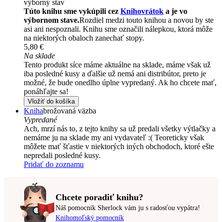
výborný stav
Túto knihu sme vykúpili cez
Knihovrátok
a je vo
výbornom stave.
Rozdiel medzi touto knihou a novou by ste
asi ani nespoznali. Knihu sme označili nálepkou, ktorá môže
na niektorých obaloch zanechať stopy.
5,80 €
Na sklade
Tento produkt síce máme aktuálne na sklade, máme však už
iba posledné kusy a ďalšie už nemá ani distribútor, preto je
možné, že bude onedlho úplne vypredaný. Ak ho chcete mať,
ponáhľajte sa!
Vložiť do košíka
Kniha
brožovaná väzba
Vypredané
Ach, mrzí nás to, z tejto knihy sa už predali všetky výtlačky a
nemáme ju na sklade my ani vydavateľ :( Teoreticky však
môžete mať šťastie v niektorých iných obchodoch, ktoré ešte
nepredali posledné kusy.
Pridať do zoznamu
Chcete poradiť knihu?
Náš pomocník Sherlock vám ju s radosťou vypátra!
Knihomoľský pomocník