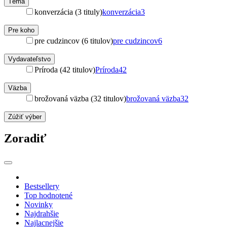
Téma
konverzácia (3 tituly)
konverzácia
3
Pre koho
pre cudzincov (6 titulov)
pre cudzincov
6
Vydavateľstvo
Príroda (42 titulov)
Príroda
42
Väzba
brožovaná väzba (32 titulov)
brožovaná väzba
32
Zúžiť výber
Zoradiť
Bestsellery
Top hodnotené
Novinky
Najdrahšie
Najlacnejšie