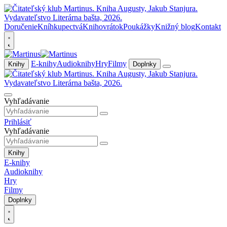
Doručenie
Kníhkupectvá
Knihovrátok
Poukážky
Knižný blog
Kontakt
E-knihy
Audioknihy
Hry
Filmy
Knihy
Doplnky
Vyhľadávanie
Prihlásiť
Vyhľadávanie
Knihy
E-knihy
Audioknihy
Hry
Filmy
Doplnky