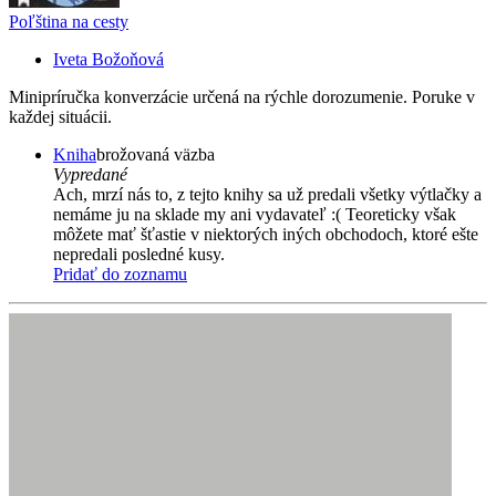
Poľština na cesty
Iveta Božoňová
Minipríručka konverzácie určená na rýchle dorozumenie. Poruke v
každej situácii.
Kniha
brožovaná väzba
Vypredané
Ach, mrzí nás to, z tejto knihy sa už predali všetky výtlačky a
nemáme ju na sklade my ani vydavateľ :( Teoreticky však
môžete mať šťastie v niektorých iných obchodoch, ktoré ešte
nepredali posledné kusy.
Pridať do zoznamu