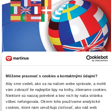
Francúzština na cesty s prepisom výslovnosti
Môžeme pracovať s cookies a kontaktnými údajmi?
Aby sme vedeli, ako sa na našom webe správate, a mohli
Iveta Božoňová
vám zobraziť tie najlepšie tipy na knihy, zbierame cookies.
Minipríručka konverzácie je určená na rýchle dorozumenie v
Niektoré sú naozaj potrebné a bez nich by naša stránka
zahraničí. Je určená tým, ktorí sa potrebujú dorozumieť v
vôbec nefungovala. Okrem toho používame analytické
základných situáciách turistického a spoločenského styku...
cookies, ktoré nám umožňujú zisťovať, ako náš web
Čítaná