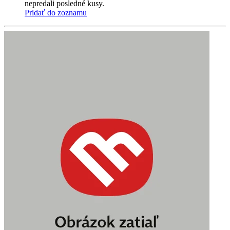
nepredali posledné kusy.
Pridať do zoznamu