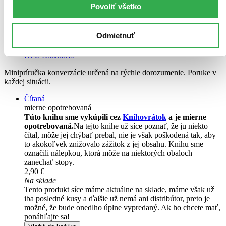
Povoliť všetko
Odmietnuť
Francúzština na cesty
Iveta Božoňová
Minipríručka konverzácie určená na rýchle dorozumenie. Poruke v
každej situácii.
Čítaná
mierne opotrebovaná
Túto knihu sme vykúpili cez
Knihovrátok
a je mierne
opotrebovaná.
Na tejto knihe už síce poznať, že ju niekto
čítal, môže jej chýbať prebal, nie je však poškodená tak, aby
to akokoľvek znižovalo zážitok z jej obsahu. Knihu sme
označili nálepkou, ktorá môže na niektorých obaloch
zanechať stopy.
2,90 €
Na sklade
Tento produkt síce máme aktuálne na sklade, máme však už
iba posledné kusy a ďalšie už nemá ani distribútor, preto je
možné, že bude onedlho úplne vypredaný. Ak ho chcete mať,
ponáhľajte sa!