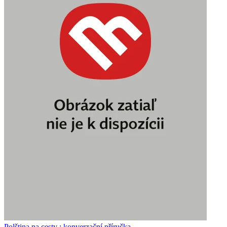
Polština na cesty : konverzační příručka