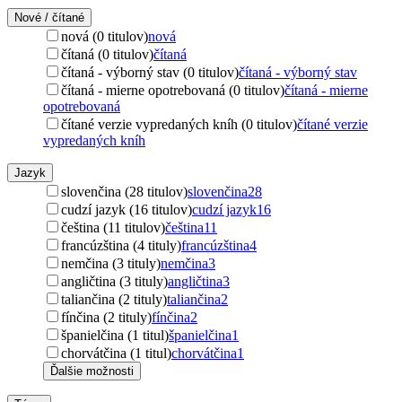
Nové / čítané
nová (0 titulov)
nová
čítaná (0 titulov)
čítaná
čítaná - výborný stav (0 titulov)
čítaná - výborný stav
čítaná - mierne opotrebovaná (0 titulov)
čítaná - mierne
opotrebovaná
čítané verzie vypredaných kníh (0 titulov)
čítané verzie
vypredaných kníh
Jazyk
slovenčina (28 titulov)
slovenčina
28
cudzí jazyk (16 titulov)
cudzí jazyk
16
čeština (11 titulov)
čeština
11
francúzština (4 tituly)
francúzština
4
nemčina (3 tituly)
nemčina
3
angličtina (3 tituly)
angličtina
3
taliančina (2 tituly)
taliančina
2
fínčina (2 tituly)
fínčina
2
španielčina (1 titul)
španielčina
1
chorvátčina (1 titul)
chorvátčina
1
Ďalšie možnosti