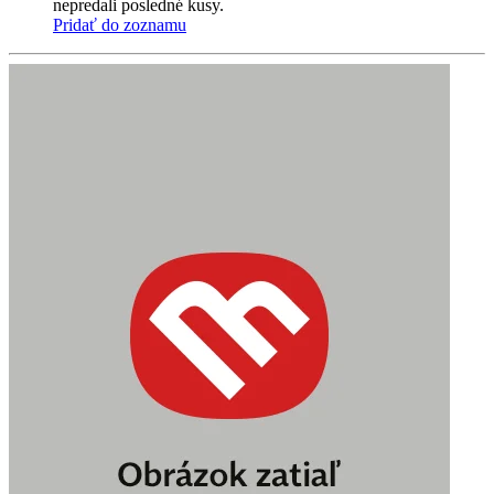
nepredali posledné kusy.
Pridať do zoznamu