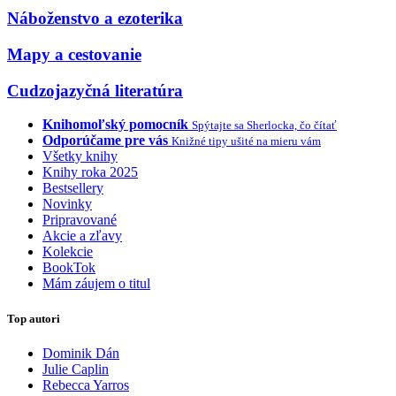
Náboženstvo a ezoterika
Mapy a cestovanie
Cudzojazyčná literatúra
Knihomoľský pomocník
Spýtajte sa Sherlocka, čo čítať
Odporúčame pre vás
Knižné tipy ušité na mieru vám
Všetky knihy
Knihy roka 2025
Bestsellery
Novinky
Pripravované
Akcie a zľavy
Kolekcie
BookTok
Mám záujem o titul
Top autori
Dominik Dán
Julie Caplin
Rebecca Yarros