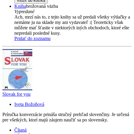
Vložiť do košíka
Kniha
brožovaná väzba
Vypredané
Ach, mrzí nás to, z tejto knihy sa už predali všetky výtlačky a
nemáme ju na sklade my ani vydavateľ :( Teoreticky však
môžete mať šťastie v niektorých iných obchodoch, ktoré ešte
nepredali posledné kusy.
Pridať do zoznamu
Slovak for you
Iveta Božoňová
Príručka konverzácie prináša stručný prehľad slovenčiny. Je určená
pre všetkých, ktorí majú záujem naučiť sa po slovensky.
Čítaná