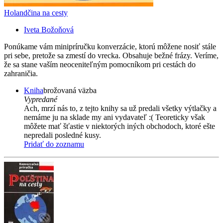
Holandčina na cesty
Iveta Božoňová
Ponúkame vám minipríručku konverzácie, ktorú môžene nosiť stále
pri sebe, pretože sa zmestí do vrecka. Obsahuje bežné frázy. Veríme,
že sa stane vaším neoceniteľným pomocníkom pri cestách do
zahraničia.
Kniha
brožovaná väzba
Vypredané
Ach, mrzí nás to, z tejto knihy sa už predali všetky výtlačky a
nemáme ju na sklade my ani vydavateľ :( Teoreticky však
môžete mať šťastie v niektorých iných obchodoch, ktoré ešte
nepredali posledné kusy.
Pridať do zoznamu