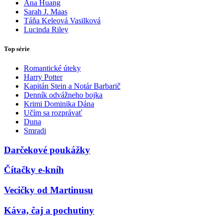
Ana Huang
Sarah J. Maas
Táňa Keleová Vasilková
Lucinda Riley
Top série
Romantické úteky
Harry Potter
Kapitán Stein a Notár Barbarič
Denník odvážneho bojka
Krimi Dominika Dána
Učím sa rozprávať
Duna
Smradi
Darčekové poukážky
Čítačky e-kníh
Vecičky od Martinusu
Káva, čaj a pochutiny