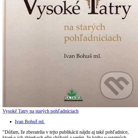
Vysoké Tatry na starých pohľadniciach
Ivan Bohuš ml.
"Dúfam, že zberatelia v tejto publikácii nájdu aj také pohľadnice,
ktoré v ich zbierkach ešte chýbajú a verím, že kniha u ostatných