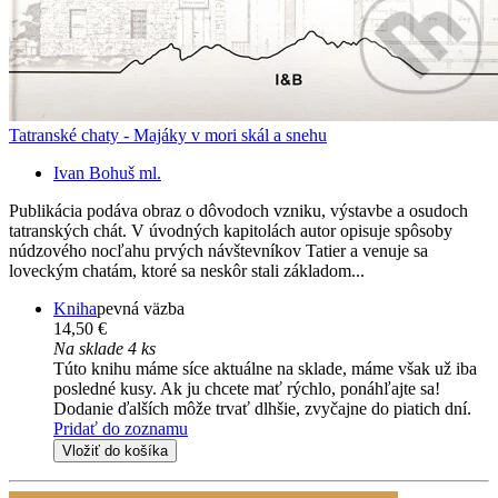
Tatranské chaty - Majáky v mori skál a snehu
Ivan Bohuš ml.
Publikácia podáva obraz o dôvodoch vzniku, výstavbe a osudoch
tatranských chát. V úvodných kapitolách autor opisuje spôsoby
núdzového nocľahu prvých návštevníkov Tatier a venuje sa
loveckým chatám, ktoré sa neskôr stali základom...
Kniha
pevná väzba
14,50 €
Na sklade 4 ks
Túto knihu máme síce aktuálne na sklade, máme však už iba
posledné kusy. Ak ju chcete mať rýchlo, ponáhľajte sa!
Dodanie ďalších môže trvať dlhšie, zvyčajne do piatich dní.
Pridať do zoznamu
Vložiť do košíka