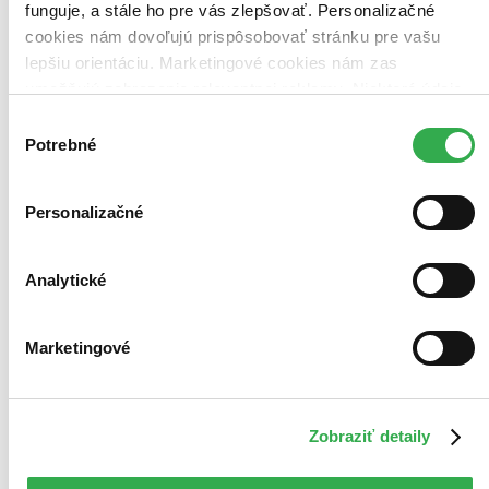
funguje, a stále ho pre vás zlepšovať. Personalizačné
cookies nám dovoľujú prispôsobovať stránku pre vašu
lepšiu orientáciu. Marketingové cookies nám zas
umožňujú zobrazenie relevantnej reklamy. Niektoré údaje
zdieľame aj s tretími stranami. Veľmi by nám pomohlo,
Výber
keby sme mohli používať všetky tieto cookies. Ďakujeme!
Potrebné
súhlasu
Personalizačné
Analytické
Marketingové
Zobraziť detaily