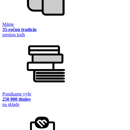
Máme
35-ročnú tradíciu
predaja kníh
Ponúkame vyše
250 000 titulov
na sklade