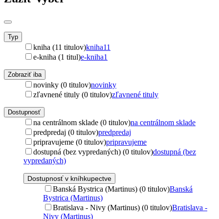
Typ
kniha (11 titulov)
kniha
11
e-kniha (1 titul)
e-kniha
1
Zobraziť iba
novinky (0 titulov)
novinky
zľavnené tituly (0 titulov)
zľavnené tituly
Dostupnosť
na centrálnom sklade (0 titulov)
na centrálnom sklade
predpredaj (0 titulov)
predpredaj
pripravujeme (0 titulov)
pripravujeme
dostupná (bez vypredaných) (0 titulov)
dostupná (bez
vypredaných)
Dostupnosť v kníhkupectve
Banská Bystrica (Martinus) (0 titulov)
Banská
Bystrica (Martinus)
Bratislava - Nivy (Martinus) (0 titulov)
Bratislava -
Nivy (Martinus)