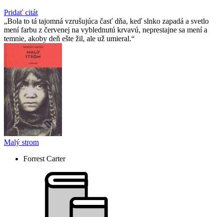
Pridať citát
Bola to tá tajomná vzrušujúca časť dňa, keď slnko zapadá a svetlo
mení farbu z červenej na vyblednutú krvavú, neprestajne sa mení a
temnie, akoby deň ešte žil, ale už umieral.
Malý strom
Forrest Carter