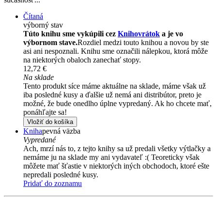
Čítaná
výborný stav
Túto knihu sme vykúpili cez
Knihovrátok
a je vo
výbornom stave.
Rozdiel medzi touto knihou a novou by ste
asi ani nespoznali. Knihu sme označili nálepkou, ktorá môže
na niektorých obaloch zanechať stopy.
12,72 €
Na sklade
Tento produkt síce máme aktuálne na sklade, máme však už
iba posledné kusy a ďalšie už nemá ani distribútor, preto je
možné, že bude onedlho úplne vypredaný. Ak ho chcete mať,
ponáhľajte sa!
Vložiť do košíka
Kniha
pevná väzba
Vypredané
Ach, mrzí nás to, z tejto knihy sa už predali všetky výtlačky a
nemáme ju na sklade my ani vydavateľ :( Teoreticky však
môžete mať šťastie v niektorých iných obchodoch, ktoré ešte
nepredali posledné kusy.
Pridať do zoznamu