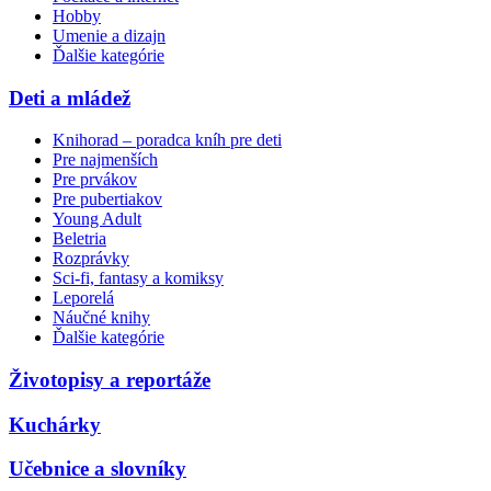
Hobby
Umenie a dizajn
Ďalšie kategórie
Deti a mládež
Knihorad – poradca kníh pre deti
Pre najmenších
Pre prvákov
Pre pubertiakov
Young Adult
Beletria
Rozprávky
Sci-fi, fantasy a komiksy
Leporelá
Náučné knihy
Ďalšie kategórie
Životopisy a reportáže
Kuchárky
Učebnice a slovníky