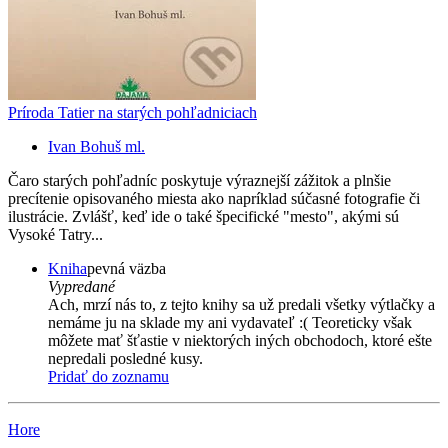
Príroda Tatier na starých pohľadniciach
Ivan Bohuš ml.
Čaro starých pohľadníc poskytuje výraznejší zážitok a plnšie
precítenie opisovaného miesta ako napríklad súčasné fotografie či
ilustrácie. Zvlášť, keď ide o také špecifické "mesto", akými sú
Vysoké Tatry...
Kniha
pevná väzba
Vypredané
Ach, mrzí nás to, z tejto knihy sa už predali všetky výtlačky a
nemáme ju na sklade my ani vydavateľ :( Teoreticky však
môžete mať šťastie v niektorých iných obchodoch, ktoré ešte
nepredali posledné kusy.
Pridať do zoznamu
Hore