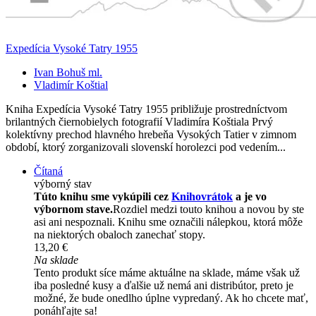
Expedícia Vysoké Tatry 1955
Ivan Bohuš ml.
Vladimír Koštial
Kniha Expedícia Vysoké Tatry 1955 približuje prostredníctvom
brilantných čiernobielych fotografií Vladimíra Koštiala Prvý
kolektívny prechod hlavného hrebeňa Vysokých Tatier v zimnom
období, ktorý zorganizovali slovenskí horolezci pod vedením...
Čítaná
výborný stav
Túto knihu sme vykúpili cez
Knihovrátok
a je vo
výbornom stave.
Rozdiel medzi touto knihou a novou by ste
asi ani nespoznali. Knihu sme označili nálepkou, ktorá môže
na niektorých obaloch zanechať stopy.
13,20 €
Na sklade
Tento produkt síce máme aktuálne na sklade, máme však už
iba posledné kusy a ďalšie už nemá ani distribútor, preto je
možné, že bude onedlho úplne vypredaný. Ak ho chcete mať,
ponáhľajte sa!