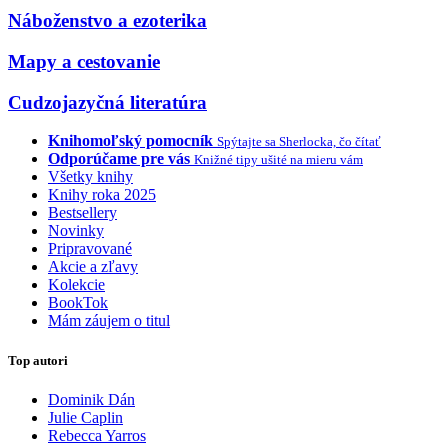
Náboženstvo a ezoterika
Mapy a cestovanie
Cudzojazyčná literatúra
Knihomoľský pomocník
Spýtajte sa Sherlocka, čo čítať
Odporúčame pre vás
Knižné tipy ušité na mieru vám
Všetky knihy
Knihy roka 2025
Bestsellery
Novinky
Pripravované
Akcie a zľavy
Kolekcie
BookTok
Mám záujem o titul
Top autori
Dominik Dán
Julie Caplin
Rebecca Yarros