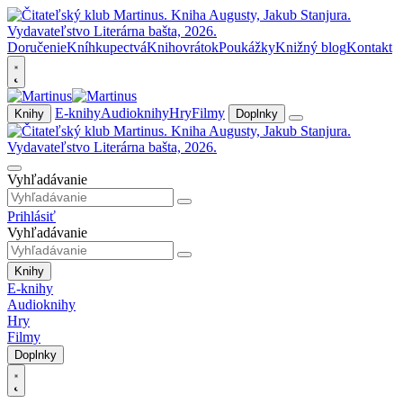
Doručenie
Kníhkupectvá
Knihovrátok
Poukážky
Knižný blog
Kontakt
E-knihy
Audioknihy
Hry
Filmy
Knihy
Doplnky
Vyhľadávanie
Prihlásiť
Vyhľadávanie
Knihy
E-knihy
Audioknihy
Hry
Filmy
Doplnky