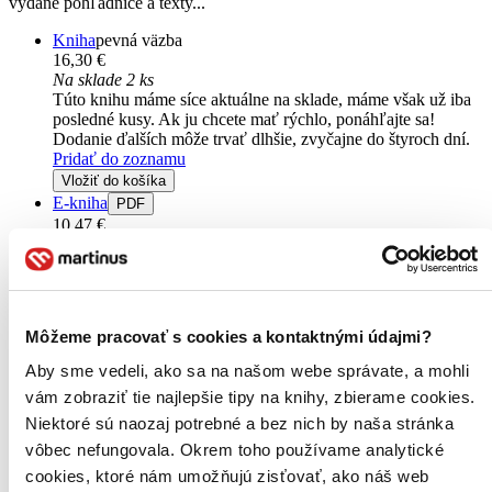
vydané pohľadnice a texty...
Kniha
pevná väzba
16,30 €
Na sklade 2 ks
Túto knihu máme síce aktuálne na sklade, máme však už iba
posledné kusy. Ak ju chcete mať rýchlo, ponáhľajte sa!
Dodanie ďalších môže trvať dlhšie, zvyčajne do štyroch dní.
Pridať do zoznamu
Vložiť do košíka
E-kniha
PDF
10,47 €
Ihneď na stiahnutie
Máte čítačku, tablet alebo mobil? Stiahnite si do nich e-knihu:
budete ju mať hneď a ešte aj ušetríte život stromom. Viac
informácii o e-knihách
nájdete tu
.
Pridať do zoznamu
Môžeme pracovať s cookies a kontaktnými údajmi?
Vložiť do košíka
Aby sme vedeli, ako sa na našom webe správate, a mohli
vám zobraziť tie najlepšie tipy na knihy, zbierame cookies.
Niektoré sú naozaj potrebné a bez nich by naša stránka
vôbec nefungovala. Okrem toho používame analytické
cookies, ktoré nám umožňujú zisťovať, ako náš web