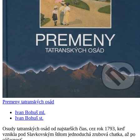
Premeny tatranských osád
Ivan Bohuš ml.
Ivan Bohuš st.
Osudy tatranských osád od najstarších čias, cez rok 1793, keď
vznikla pod Slavkovským štítom jednoduchá zrubová chatka, až po
súčasnosť...