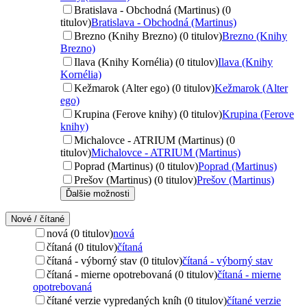
Bratislava - Obchodná (Martinus) (0
titulov)
Bratislava - Obchodná (Martinus)
Brezno (Knihy Brezno) (0 titulov)
Brezno (Knihy
Brezno)
Ilava (Knihy Kornélia) (0 titulov)
Ilava (Knihy
Kornélia)
Kežmarok (Alter ego) (0 titulov)
Kežmarok (Alter
ego)
Krupina (Ferove knihy) (0 titulov)
Krupina (Ferove
knihy)
Michalovce - ATRIUM (Martinus) (0
titulov)
Michalovce - ATRIUM (Martinus)
Poprad (Martinus) (0 titulov)
Poprad (Martinus)
Prešov (Martinus) (0 titulov)
Prešov (Martinus)
Ďalšie možnosti
Nové / čítané
nová (0 titulov)
nová
čítaná (0 titulov)
čítaná
čítaná - výborný stav (0 titulov)
čítaná - výborný stav
čítaná - mierne opotrebovaná (0 titulov)
čítaná - mierne
opotrebovaná
čítané verzie vypredaných kníh (0 titulov)
čítané verzie