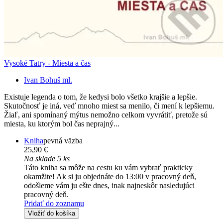
Vysoké Tatry - Miesta a čas
Ivan Bohuš ml.
Existuje legenda o tom, že kedysi bolo všetko krajšie a lepšie.
Skutočnosť je iná, veď mnoho miest sa menilo, či mení k lepšiemu.
Žiaľ, ani spomínaný mýtus nemožno celkom vyvrátiť, pretože sú
miesta, ku ktorým bol čas neprajný...
Kniha
pevná väzba
25,90 €
Na sklade 5 ks
Táto kniha sa môže na cestu ku vám vybrať prakticky
okamžite! Ak si ju objednáte do 13:00 v pracovný deň,
odošleme vám ju ešte dnes, inak najneskôr nasledujúci
pracovný deň.
Pridať do zoznamu
Vložiť do košíka