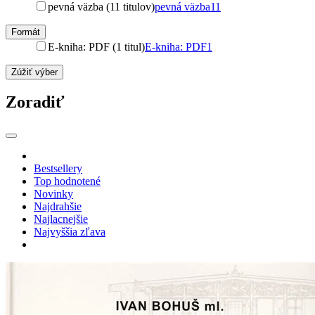
pevná väzba (11 titulov)
pevná väzba
11
Formát
E-kniha: PDF (1 titul)
E-kniha: PDF
1
Zúžiť výber
Zoradiť
Bestsellery
Top hodnotené
Novinky
Najdrahšie
Najlacnejšie
Najvyššia zľava