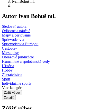
Ivan Bohuš ml.
Autor Ivan Bohuš ml.
Sledovať autora
Odborné a náučné
Mapy a cestovanie
Sprievodcovia
Sprievodcovia Európou
Cestopisy
Miestopisy
Obrazové publikácie
Humanitné a spoločenské vedy
História
Hobby
Zberateľstvo
Šport
Individuálne športy
Viac kategórií
Zúžiť výber
Zoradiť
Zúžiť výber