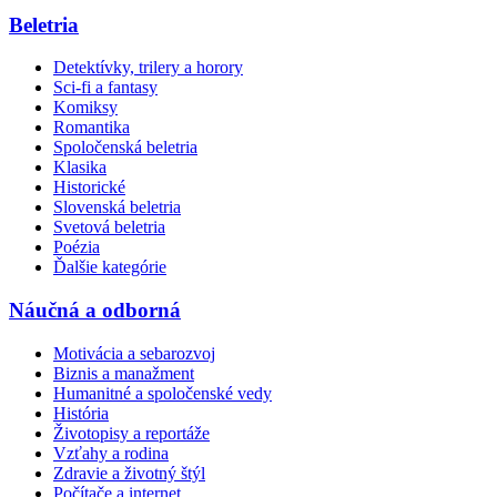
Beletria
Detektívky, trilery a horory
Sci-fi a fantasy
Komiksy
Romantika
Spoločenská beletria
Klasika
Historické
Slovenská beletria
Svetová beletria
Poézia
Ďalšie kategórie
Náučná a odborná
Motivácia a sebarozvoj
Biznis a manažment
Humanitné a spoločenské vedy
História
Životopisy a reportáže
Vzťahy a rodina
Zdravie a životný štýl
Počítače a internet