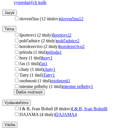
vypredaných kníh
Jazyk
slovenčina (12 titulov)
slovenčina
12
Téma
športovci (2 tituly)
športovci
2
pohľadnice (2 tituly)
pohľadnice
2
horolezectvo (2 tituly)
horolezectvo
2
príroda (1 titul)
príroda
1
hory (1 titul)
hory
1
čas (1 titul)
čas
1
chaty (1 titul)
chaty
1
Tatry (1 titul)
Tatry
1
osobnosti (1 titul)
osobnosti
1
miestne príbehy (1 titul)
miestne príbehy
1
Ďalšie možnosti
Vydavateľstvo
I & B, Ivan Bohuš (8 titulov)
I & B, Ivan Bohuš
8
DAJAMA (4 tituly)
DAJAMA
4
Väzba