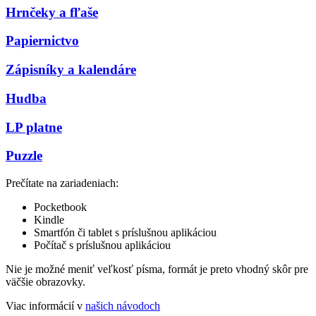
Hrnčeky a fľaše
Papiernictvo
Zápisníky a kalendáre
Hudba
LP platne
Puzzle
Prečítate na zariadeniach:
Pocketbook
Kindle
Smartfón či tablet s príslušnou aplikáciou
Počítač s príslušnou aplikáciou
Nie je možné meniť veľkosť písma, formát je preto vhodný skôr pre
väčšie obrazovky.
Viac informácií v
našich návodoch