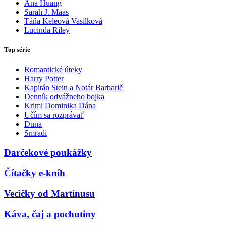
Ana Huang
Sarah J. Maas
Táňa Keleová Vasilková
Lucinda Riley
Top série
Romantické úteky
Harry Potter
Kapitán Stein a Notár Barbarič
Denník odvážneho bojka
Krimi Dominika Dána
Učím sa rozprávať
Duna
Smradi
Darčekové poukážky
Čítačky e-kníh
Vecičky od Martinusu
Káva, čaj a pochutiny