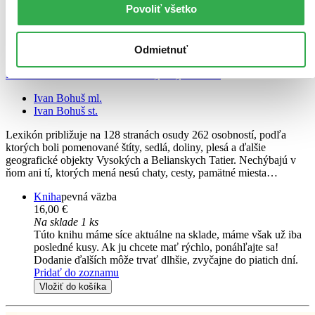
Povoliť všetko
Odmietnuť
Lexikón - Osobnosti v názvoch Vysokých Tatier
Ivan Bohuš ml.
Ivan Bohuš st.
Lexikón približuje na 128 stranách osudy 262 osobností, podľa
ktorých boli pomenované štíty, sedlá, doliny, plesá a ďalšie
geografické objekty Vysokých a Belianskych Tatier. Nechýbajú v
ňom ani tí, ktorých mená nesú chaty, cesty, pamätné miesta…
Kniha
pevná väzba
16,00 €
Na sklade 1 ks
Túto knihu máme síce aktuálne na sklade, máme však už iba
posledné kusy. Ak ju chcete mať rýchlo, ponáhľajte sa!
Dodanie ďalších môže trvať dlhšie, zvyčajne do piatich dní.
Pridať do zoznamu
Vložiť do košíka