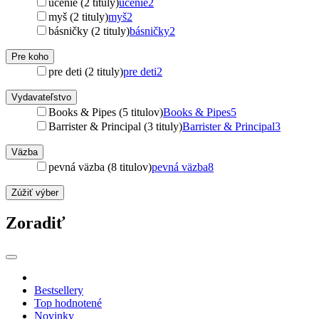
učenie (2 tituly)
učenie
2
myš (2 tituly)
myš
2
básničky (2 tituly)
básničky
2
Pre koho
pre deti (2 tituly)
pre deti
2
Vydavateľstvo
Books & Pipes (5 titulov)
Books & Pipes
5
Barrister & Principal (3 tituly)
Barrister & Principal
3
Väzba
pevná väzba (8 titulov)
pevná väzba
8
Zúžiť výber
Zoradiť
Bestsellery
Top hodnotené
Novinky