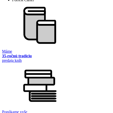
Máme
35-ročnú tradíciu
predaja kníh
Ponúkame vyše