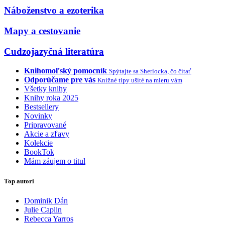
Náboženstvo a ezoterika
Mapy a cestovanie
Cudzojazyčná literatúra
Knihomoľský pomocník
Spýtajte sa Sherlocka, čo čítať
Odporúčame pre vás
Knižné tipy ušité na mieru vám
Všetky knihy
Knihy roka 2025
Bestsellery
Novinky
Pripravované
Akcie a zľavy
Kolekcie
BookTok
Mám záujem o titul
Top autori
Dominik Dán
Julie Caplin
Rebecca Yarros