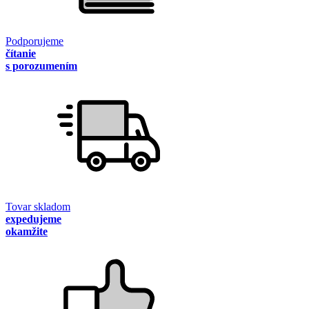
Podporujeme
čítanie
s porozumením
Tovar skladom
expedujeme
okamžite