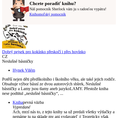
Chcete poradiť knihu?
Náš pomocník Sherlock vám ju s radosťou vypátra!
Knihomoľský pomocník
Dobrý pejsek pro kokínko přeskočí i přes hovínko
CZ
Neslušné básničky
Hynek Vilém
Potěší nejen děti předškolního i školního věku, ale také jejich rodiče.
Obsahuje výbor básní ze dvou autorových sbírek, Neslušné
básničky a Lamy jsou tlamy aneb jazykoLAMY. Přestože kniha
nese podtitul „neslušné básničky“, ...
Kniha
pevná väzba
Vypredané
Ach, mrzí nás to, z tejto knihy sa už predali všetky výtlačky a
nemáme ju na sklade my ani vydavateľ :( Teoreticky však