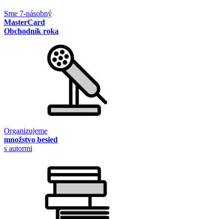
Sme 7-násobný
MasterCard
Obchodník roka
Organizujeme
množstvo besied
s autormi