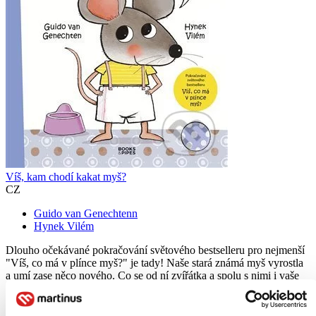
Víš, kam chodí kakat myš?
CZ
Guido van Genechtenn
Hynek Vilém
Dlouho očekávané pokračování světového bestselleru pro nejmenší
"Víš, co má v plínce myš?" je tady! Naše stará známá myš vyrostla
a umí zase něco nového. Co se od ní zvířátka a spolu s nimi i vaše
děti naučí tentokrát...
Kniha
pevná väzba