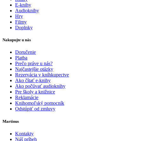
E-knihy
Audioknihy
Hry
Filmy
Doplnky
Nakupujte u nás
Doručenie
Platba
Prečo práve u nás?
Najčastejšie otázky
Rezervácia v kníhkupectve
Ako čítať e-knihy
Ako počúvať audioknihy
Pre školy a knižnice
Reklamácie
Knihomoľský pomocník
Odstúpiť od zmluvy
Martinus
Kontakty
Náš príbeh