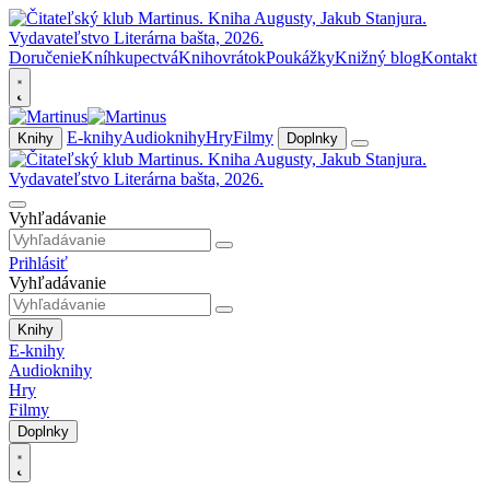
Doručenie
Kníhkupectvá
Knihovrátok
Poukážky
Knižný blog
Kontakt
E-knihy
Audioknihy
Hry
Filmy
Knihy
Doplnky
Vyhľadávanie
Prihlásiť
Vyhľadávanie
Knihy
E-knihy
Audioknihy
Hry
Filmy
Doplnky