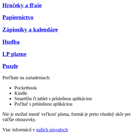
Hrnčeky a fľaše
Papiernictvo
Zápisníky a kalendáre
Hudba
LP platne
Puzzle
Prečítate na zariadeniach:
Pocketbook
Kindle
Smartfón či tablet s príslušnou aplikáciou
Počítač s príslušnou aplikáciou
Nie je možné meniť veľkosť písma, formát je preto vhodný skôr pre
väčšie obrazovky.
Viac informácií v
našich návodoch