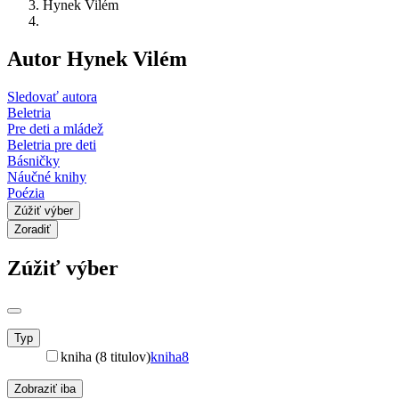
Hynek Vilém
Autor Hynek Vilém
Sledovať autora
Beletria
Pre deti a mládež
Beletria pre deti
Básničky
Náučné knihy
Poézia
Zúžiť výber
Zoradiť
Zúžiť výber
Typ
kniha (8 titulov)
kniha
8
Zobraziť iba