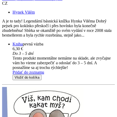
CZ
Hynek Vilém
A je to tady! Legendární básnická knížka Hynka Viléma Dobrý
pejsek pro kokínko přeskočí i přes hovínko byla konečně
zhudebněna! Sbírka se okamžitě po svém vydání v roce 2008 stala
bestsellerem a byla rychle rozebrána, stejně jako...
Kniha
pevná väzba
6,30 €
Do 3 – 5 dní
Tento produkt momentálne nemáme na sklade, ale zvyčajne
vám ho vieme zabezpečiť a odoslať do 3 – 5 dní. A
posnažíme sa aj trochu rýchlejšie!
Pridať do zoznamu
Vložiť do košíka