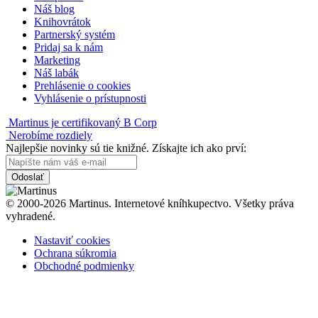
Náš blog
Knihovrátok
Partnerský systém
Pridaj sa k nám
Marketing
Náš labák
Prehlásenie o cookies
Vyhlásenie o prístupnosti
Martinus je certifikovaný B Corp
Nerobíme rozdiely
Najlepšie novinky sú tie knižné. Získajte ich ako prví:
Odoslať
© 2000-2026 Martinus. Internetové kníhkupectvo. Všetky práva
vyhradené.
Nastaviť cookies
Ochrana súkromia
Obchodné podmienky