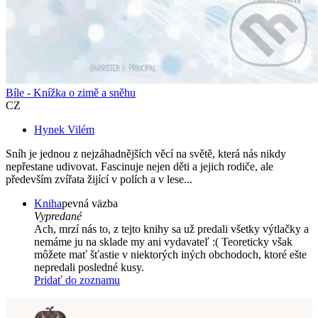
Bíle - Knížka o zimě a sněhu
CZ
Hynek Vilém
Sníh je jednou z nejzáhadnějších věcí na světě, která nás nikdy
nepřestane udivovat. Fascinuje nejen děti a jejich rodiče, ale
především zvířata žijící v polích a v lese...
Kniha
pevná väzba
Vypredané
Ach, mrzí nás to, z tejto knihy sa už predali všetky výtlačky a
nemáme ju na sklade my ani vydavateľ :( Teoreticky však
môžete mať šťastie v niektorých iných obchodoch, ktoré ešte
nepredali posledné kusy.
Pridať do zoznamu