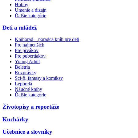
Hobby
Umenie a dizajn
Ďalšie kategórie
Deti a mládež
Knihorad – poradca kníh pre deti
Pre najmenších
Pre prvákov
Pre pubertiakov
Young Adult
Beletria
Rozprávky
Sci-fi, fantasy a komiksy
Leporelá
Náučné knihy
Ďalšie kategórie
Životopisy a reportáže
Kuchárky
Učebnice a slovníky