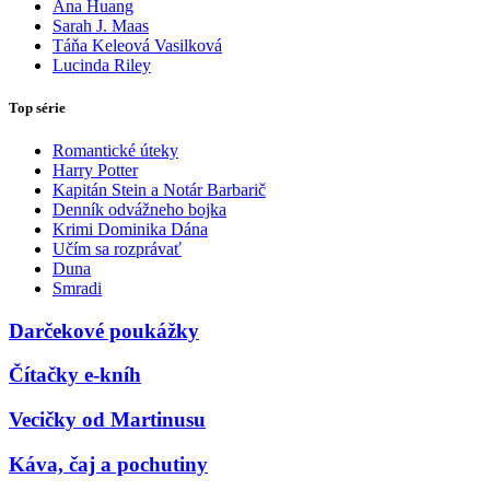
Ana Huang
Sarah J. Maas
Táňa Keleová Vasilková
Lucinda Riley
Top série
Romantické úteky
Harry Potter
Kapitán Stein a Notár Barbarič
Denník odvážneho bojka
Krimi Dominika Dána
Učím sa rozprávať
Duna
Smradi
Darčekové poukážky
Čítačky e-kníh
Vecičky od Martinusu
Káva, čaj a pochutiny