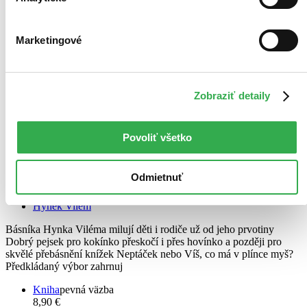
Marketingové
Zobraziť detaily
Povoliť všetko
Ztratil pejsek trenýrky
Odmietnuť
CZ
Hynek Vilém
Básníka Hynka Viléma milují děti i rodiče už od jeho prvotiny
Dobrý pejsek pro kokínko přeskočí i přes hovínko a později pro
skvělé přebásnění knížek Neptáček nebo Víš, co má v plínce myš?
Předkládaný výbor zahrnuj
Kniha
pevná väzba
8,90 €