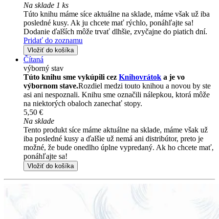
Na sklade 1 ks
Túto knihu máme síce aktuálne na sklade, máme však už iba
posledné kusy. Ak ju chcete mať rýchlo, ponáhľajte sa!
Dodanie ďalších môže trvať dlhšie, zvyčajne do piatich dní.
Pridať do zoznamu
Vložiť do košíka
Čítaná
výborný stav
Túto knihu sme vykúpili cez
Knihovrátok
a je vo
výbornom stave.
Rozdiel medzi touto knihou a novou by ste
asi ani nespoznali. Knihu sme označili nálepkou, ktorá môže
na niektorých obaloch zanechať stopy.
5,50 €
Na sklade
Tento produkt síce máme aktuálne na sklade, máme však už
iba posledné kusy a ďalšie už nemá ani distribútor, preto je
možné, že bude onedlho úplne vypredaný. Ak ho chcete mať,
ponáhľajte sa!
Vložiť do košíka