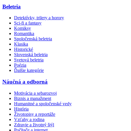
Beletria
Detektívky, trilery a horory
Sci-fi a fantasy
Komiksy
Romantika
Spoločenská beletria
Klasika
Historické
Slovenská beletria
Svetová beletria
Poézia
Ďalšie kategórie
Náučná a odborná
Motivácia a sebarozvoj
Biznis a manažment
Humanitné a spoločenské vedy
História
Životopisy a reportáže
Vzťahy a rodina
Zdravie a životný štýl
Počítače a internet