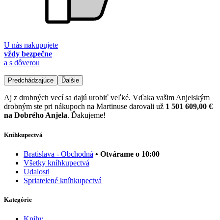
U nás nakupujete
vždy bezpečne
a s dôverou
Predchádzajúce
Ďalšie
Aj z drobných vecí sa dajú urobiť veľké. Vďaka vašim Anjelským
drobným ste pri nákupoch na Martinuse darovali už
1 501 609,00 €
na Dobrého Anjela
. Ďakujeme!
Kníhkupectvá
Bratislava - Obchodná
• Otvárame o 10:00
Všetky kníhkupectvá
Udalosti
Spriatelené kníhkupectvá
Kategórie
Knihy