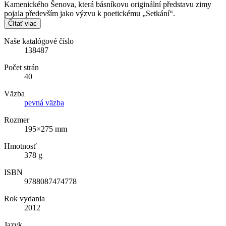
Kamenického Šenova, která básníkovu originální představu zimy
pojala především jako výzvu k poetickému „Setkání“.
Čítať viac
Naše katalógové číslo
138487
Počet strán
40
Väzba
pevná väzba
Rozmer
195×275 mm
Hmotnosť
378 g
ISBN
9788087474778
Rok vydania
2012
Jazyk