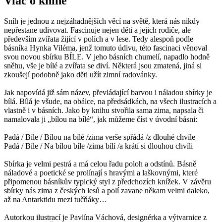
Viac o knihe
Sníh je jednou z nejzáhadnějších věcí na světě, která nás nikdy
nepřestane udivovat. Fascinuje nejen děti a jejich rodiče, ale
především zvířata žijící v polích a v lese. Tedy alespoň podle
básníka Hynka Viléma, jenž tomuto údivu, této fascinaci věnoval
svou novou sbírku BÍLE. V jeho básních chumelí, napadlo hodně
sněhu, vše je bílé a zvířata se diví. Některá jsou zmatená, jiná si
zkoušejí podobně jako děti užít zimní radovánky.
Jak napovídá již sám název, převládající barvou i náladou sbírky je
bílá. Bílá je všude, na obálce, na předsádkách, na všech ilustracích a
vlastně i v básních. Jako by knihu stvořila sama zima, napsala či
namalovala ji „bílou na bílé“, jak můžeme číst v úvodní básni:
Padá / Bíle / Bílou na bílé /zima verše spřádá /z dlouhé chvíle
Padá / Bíle / Na bílou bíle /zima bílí /a krátí si dlouhou chvíli
Sbírka je velmi pestrá a má celou řadu poloh a odstínů. Básně
náladové a poetické se prolínají s hravými a laškovnými, které
připomenou básníkův typický styl z předchozích knížek. V závěru
sbírky nás zima z českých lesů a polí zavane někam velmi daleko,
až na Antarktidu mezi tučňáky…
Autorkou ilustrací je Pavlína Váchová, designérka a výtvarnice z