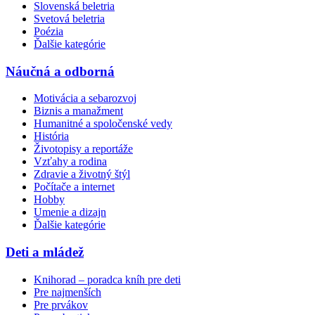
Slovenská beletria
Svetová beletria
Poézia
Ďalšie kategórie
Náučná a odborná
Motivácia a sebarozvoj
Biznis a manažment
Humanitné a spoločenské vedy
História
Životopisy a reportáže
Vzťahy a rodina
Zdravie a životný štýl
Počítače a internet
Hobby
Umenie a dizajn
Ďalšie kategórie
Deti a mládež
Knihorad – poradca kníh pre deti
Pre najmenších
Pre prvákov