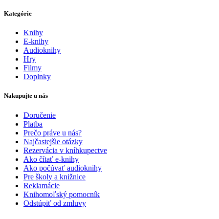
Kategórie
Knihy
E-knihy
Audioknihy
Hry
Filmy
Doplnky
Nakupujte u nás
Doručenie
Platba
Prečo práve u nás?
Najčastejšie otázky
Rezervácia v kníhkupectve
Ako čítať e-knihy
Ako počúvať audioknihy
Pre školy a knižnice
Reklamácie
Knihomoľský pomocník
Odstúpiť od zmluvy