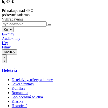
6,37 €
Pri nákupe nad 49 €
poštovné zadarmo
Vyhľadávanie
Knihy
E-knihy
Audioknihy
Hry
Filmy
Doplnky
Beletria
Detektívky, trilery a horory
Sci-fi a fantasy
Komiksy
Romantika
Spoločenská beletria
Klasika
Historické