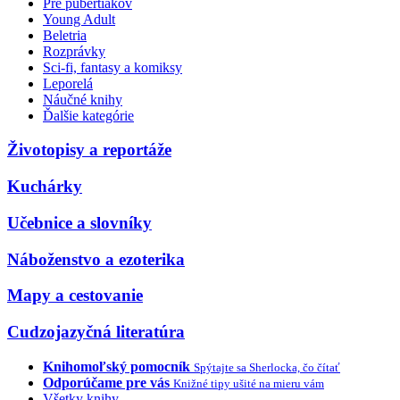
Pre pubertiakov
Young Adult
Beletria
Rozprávky
Sci-fi, fantasy a komiksy
Leporelá
Náučné knihy
Ďalšie kategórie
Životopisy a reportáže
Kuchárky
Učebnice a slovníky
Náboženstvo a ezoterika
Mapy a cestovanie
Cudzojazyčná literatúra
Knihomoľský pomocník
Spýtajte sa Sherlocka, čo čítať
Odporúčame pre vás
Knižné tipy ušité na mieru vám
Všetky knihy