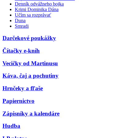
Denník odvážneho bojka
Krimi Dominika Dána
Učím sa rozprávať
Duna
Smradi
Darčekové poukážky
Čítačky e-kníh
Vecičky od Martinusu
Káva, čaj a pochutiny
Hrnčeky a fľaše
Papiernictvo
Zápisníky a kalendáre
Hudba