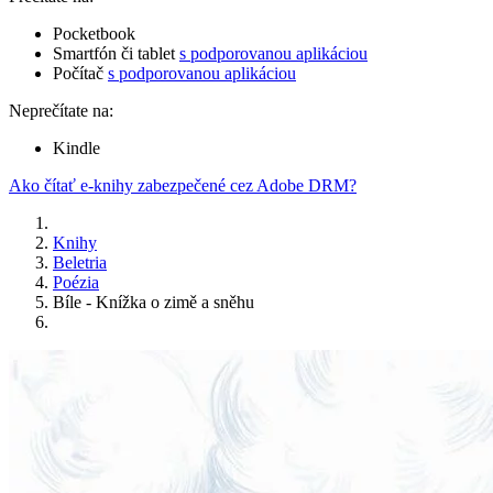
Pocketbook
Smartfón či tablet
s podporovanou aplikáciou
Počítač
s podporovanou aplikáciou
Neprečítate na:
Kindle
Ako čítať e-knihy zabezpečené cez Adobe DRM?
Knihy
Beletria
Poézia
Bíle - Knížka o zimě a sněhu