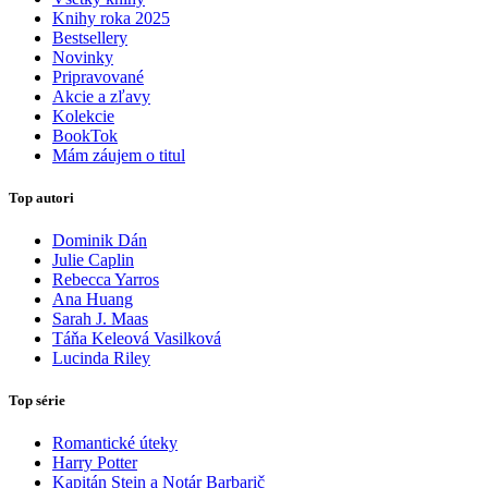
Knihy roka 2025
Bestsellery
Novinky
Pripravované
Akcie a zľavy
Kolekcie
BookTok
Mám záujem o titul
Top autori
Dominik Dán
Julie Caplin
Rebecca Yarros
Ana Huang
Sarah J. Maas
Táňa Keleová Vasilková
Lucinda Riley
Top série
Romantické úteky
Harry Potter
Kapitán Stein a Notár Barbarič