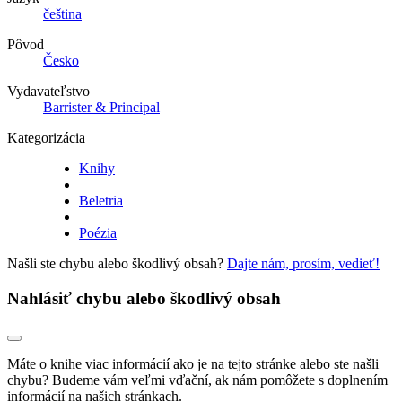
čeština
Pôvod
Česko
Vydavateľstvo
Barrister & Principal
Kategorizácia
Knihy
Beletria
Poézia
Našli ste chybu alebo škodlivý obsah?
Dajte nám, prosím, vedieť!
Nahlásiť chybu alebo škodlivý obsah
Máte o knihe viac informácií ako je na tejto stránke alebo ste našli
chybu? Budeme vám veľmi vďační, ak nám pomôžete s doplnením
informácií na našich stránkach.