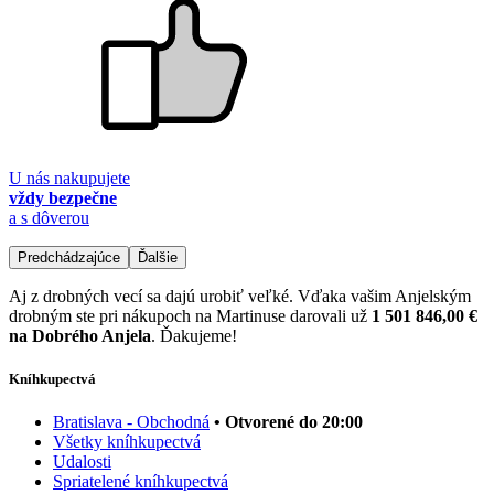
U nás nakupujete
vždy bezpečne
a s dôverou
Predchádzajúce
Ďalšie
Aj z drobných vecí sa dajú urobiť veľké. Vďaka vašim Anjelským
drobným ste pri nákupoch na Martinuse darovali už
1 501 846,00 €
na Dobrého Anjela
. Ďakujeme!
Kníhkupectvá
Bratislava - Obchodná
• Otvorené do 20:00
Všetky kníhkupectvá
Udalosti
Spriatelené kníhkupectvá