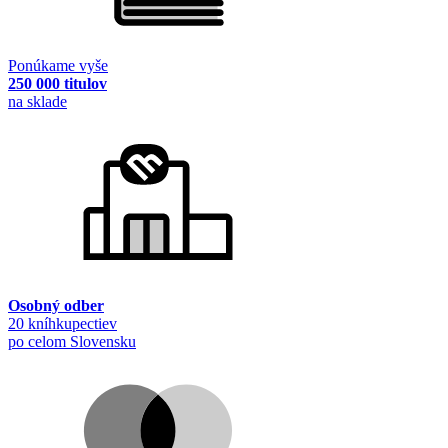
Ponúkame vyše
250 000 titulov
na sklade
Osobný odber
20 kníhkupectiev
po celom Slovensku