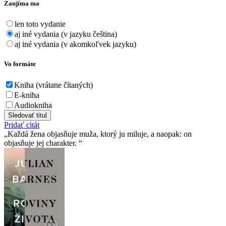
Zaujíma ma
len toto vydanie
aj iné vydania (v jazyku čeština)
aj iné vydania (v akomkoľvek jazyku)
Vo formáte
Kniha (vrátane čítaných)
E-kniha
Audiokniha
Sledovať titul
Pridať citát
Každá žena objasňuje muža, ktorý ju miluje, a naopak: on
objasňuje jej charakter.