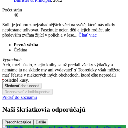
Barrister & Principal
, 2012
Počet strán
40
Sníh je jednou z nejzáhadnějších věcí na světě, která nás nikdy
nepřestane udivovat. Fascinuje nejen děti a jejich rodiče, ale
především zvířata žijící v polích a v lese...
Čítať viac
Pevná väzba
Čeština
Vypredané
Ach, mrzí nás to, z tejto knihy sa už predali všetky výtlačky a
nemáme ju na sklade my ani vydavateľ :( Teoreticky však môžete
mať šťastie v niektorých iných obchodoch, ktoré ešte nepredali
posledné kusy.
Sledovať dostupnosť
Rezervovať v kníhkupectve
Pridať do zoznamu
Naši škriatkovia odporúčajú
Predchádzajúce
Ďalšie