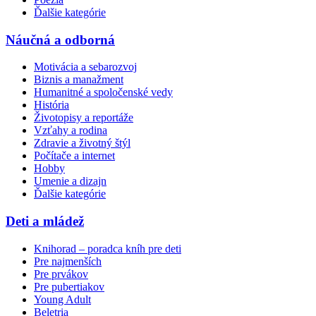
Ďalšie kategórie
Náučná a odborná
Motivácia a sebarozvoj
Biznis a manažment
Humanitné a spoločenské vedy
História
Životopisy a reportáže
Vzťahy a rodina
Zdravie a životný štýl
Počítače a internet
Hobby
Umenie a dizajn
Ďalšie kategórie
Deti a mládež
Knihorad – poradca kníh pre deti
Pre najmenších
Pre prvákov
Pre pubertiakov
Young Adult
Beletria