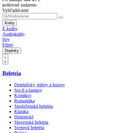
poštovné zadarmo
Vyhľadávanie
Knihy
E-knihy
Audioknihy
Hry
Filmy
Doplnky
Beletria
Detektívky, trilery a horory
Sci-fi a fantasy
Komiksy
Romantika
Spoločenská beletria
Klasika
Historické
Slovenská beletria
Svetová beletria
Poézia