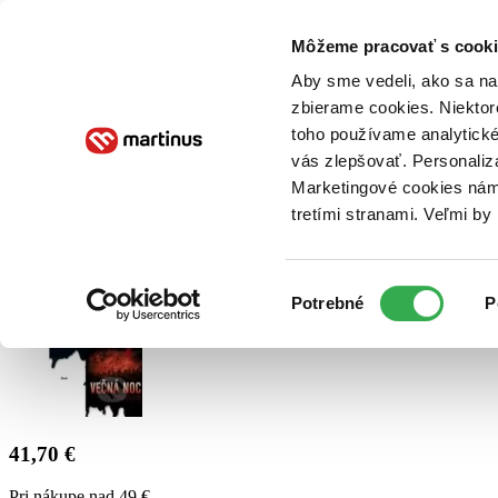
Doručenie
Kníhkupectvá
Knihovrátok
Poukážky
Knižný blog
Kontakt
Môžeme pracovať s cooki
Aby sme vedeli, ako sa na 
zbierame cookies. Niektor
E-knihy
Audioknihy
Hry
Filmy
Knihy
Doplnky
toho používame analytické
vás zlepšovať. Personaliz
Vyhľadávanie
Marketingové cookies nám 
tretími stranami. Veľmi b
Prihlásiť
Výber
Potrebné
P
súhlasu
41,70 €
Pri nákupe nad 49 €