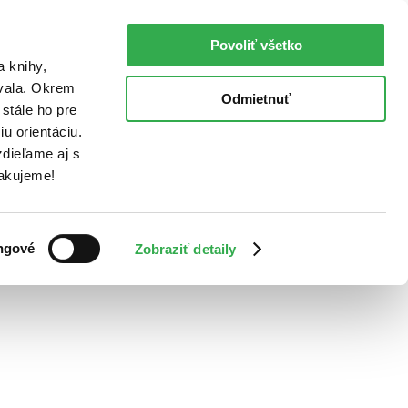
Povoliť všetko
a knihy,
ovala. Okrem
Odmietnuť
stále ho pre
u orientáciu.
dieľame aj s
Ďakujeme!
ngové
Zobraziť detaily