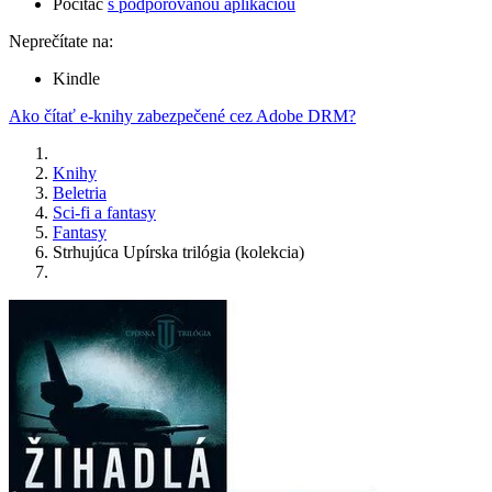
Počítač
s podporovanou aplikáciou
Neprečítate na:
Kindle
Ako čítať e-knihy zabezpečené cez Adobe DRM?
Knihy
Beletria
Sci-fi a fantasy
Fantasy
Strhujúca Upírska trilógia (kolekcia)