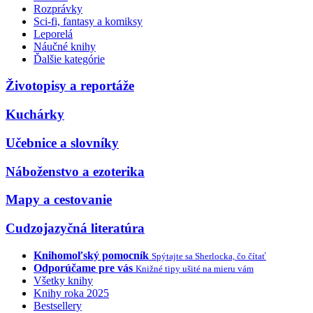
Rozprávky
Sci-fi, fantasy a komiksy
Leporelá
Náučné knihy
Ďalšie kategórie
Životopisy a reportáže
Kuchárky
Učebnice a slovníky
Náboženstvo a ezoterika
Mapy a cestovanie
Cudzojazyčná literatúra
Knihomoľský pomocník
Spýtajte sa Sherlocka, čo čítať
Odporúčame pre vás
Knižné tipy ušité na mieru vám
Všetky knihy
Knihy roka 2025
Bestsellery