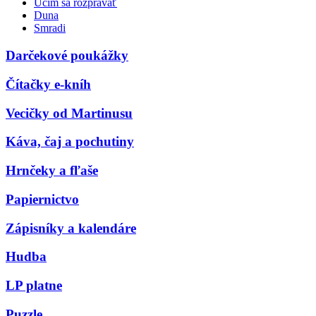
Učím sa rozprávať
Duna
Smradi
Darčekové poukážky
Čítačky e-kníh
Vecičky od Martinusu
Káva, čaj a pochutiny
Hrnčeky a fľaše
Papiernictvo
Zápisníky a kalendáre
Hudba
LP platne
Puzzle