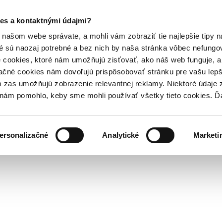
es a kontaktnými údajmi?
našom webe správate, a mohli vám zobraziť tie najlepšie tipy n
é sú naozaj potrebné a bez nich by naša stránka vôbec nefung
 cookies, ktoré nám umožňujú zisťovať, ako náš web funguje, a 
ačné cookies nám dovoľujú prispôsobovať stránku pre vašu lepši
zas umožňujú zobrazenie relevantnej reklamy. Niektoré údaje z
y nám pomohlo, keby sme mohli používať všetky tieto cookies. 
ersonalizačné
Analytické
Marketi