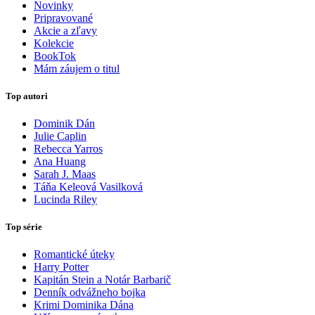
Novinky
Pripravované
Akcie a zľavy
Kolekcie
BookTok
Mám záujem o titul
Top autori
Dominik Dán
Julie Caplin
Rebecca Yarros
Ana Huang
Sarah J. Maas
Táňa Keleová Vasilková
Lucinda Riley
Top série
Romantické úteky
Harry Potter
Kapitán Stein a Notár Barbarič
Denník odvážneho bojka
Krimi Dominika Dána