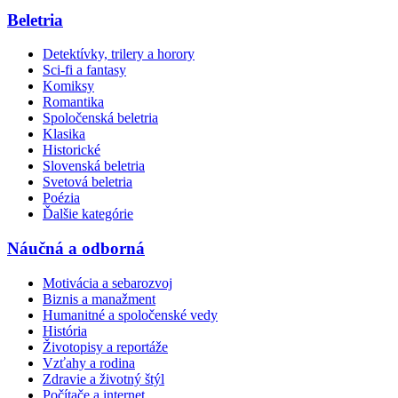
Beletria
Detektívky, trilery a horory
Sci-fi a fantasy
Komiksy
Romantika
Spoločenská beletria
Klasika
Historické
Slovenská beletria
Svetová beletria
Poézia
Ďalšie kategórie
Náučná a odborná
Motivácia a sebarozvoj
Biznis a manažment
Humanitné a spoločenské vedy
História
Životopisy a reportáže
Vzťahy a rodina
Zdravie a životný štýl
Počítače a internet