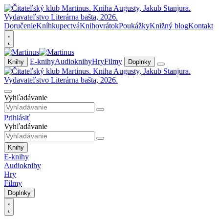
Doručenie
Kníhkupectvá
Knihovrátok
Poukážky
Knižný blog
Kontakt
E-knihy
Audioknihy
Hry
Filmy
Knihy
Doplnky
Vyhľadávanie
Prihlásiť
Vyhľadávanie
Knihy
E-knihy
Audioknihy
Hry
Filmy
Doplnky