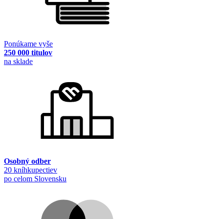
Ponúkame vyše
250 000 titulov
na sklade
Osobný odber
20 kníhkupectiev
po celom Slovensku