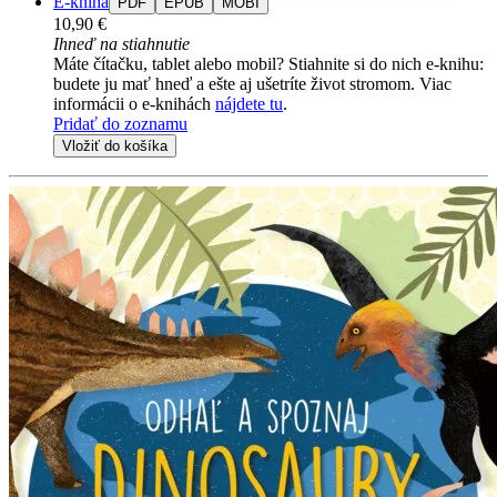
E-kniha
PDF
EPUB
MOBI
10,90 €
Ihneď na stiahnutie
Máte čítačku, tablet alebo mobil? Stiahnite si do nich e-knihu:
budete ju mať hneď a ešte aj ušetríte život stromom. Viac
informácii o e-knihách
nájdete tu
.
Pridať do zoznamu
Vložiť do košíka