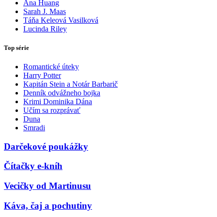
Ana Huang
Sarah J. Maas
Táňa Keleová Vasilková
Lucinda Riley
Top série
Romantické úteky
Harry Potter
Kapitán Stein a Notár Barbarič
Denník odvážneho bojka
Krimi Dominika Dána
Učím sa rozprávať
Duna
Smradi
Darčekové poukážky
Čítačky e-kníh
Vecičky od Martinusu
Káva, čaj a pochutiny