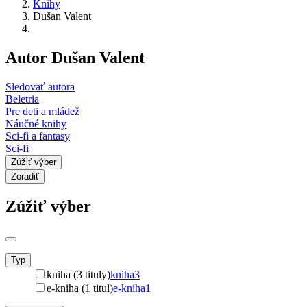
Knihy
Dušan Valent
Autor Dušan Valent
Sledovať autora
Beletria
Pre deti a mládež
Náučné knihy
Sci-fi a fantasy
Sci-fi
Zúžiť výber
Zoradiť
Zúžiť výber
Typ
kniha (3 tituly)
kniha
3
e-kniha (1 titul)
e-kniha
1