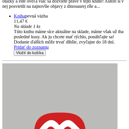
otázky a ešte oveľa viac sa dozviete práve v tejto knihe! Autori si v
nej posvietili na najnovšie objavy z dinosaurej ríše a...
Kniha
pevná väzba
11,47 €
Na sklade 1 ks
Túto knihu máme síce aktuálne na sklade, máme však už iba
posledné kusy. Ak ju chcete mať rýchlo, ponáhľajte sa!
Dodanie ďalších môže trvať dlhšie, zvyčajne do 18 dní.
Pridať do zoznamu
Vložiť do košíka