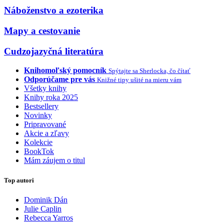
Náboženstvo a ezoterika
Mapy a cestovanie
Cudzojazyčná literatúra
Knihomoľský pomocník
Spýtajte sa Sherlocka, čo čítať
Odporúčame pre vás
Knižné tipy ušité na mieru vám
Všetky knihy
Knihy roka 2025
Bestsellery
Novinky
Pripravované
Akcie a zľavy
Kolekcie
BookTok
Mám záujem o titul
Top autori
Dominik Dán
Julie Caplin
Rebecca Yarros