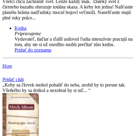
Všetci chcú zachrániť svet. Lenže každý inak. Ďaleký svet z
čierneho bazaltu ohrozuje totálna skaza. A keby len jedna! Našťastie
planétu bránia nadľudsky mocní bojoví veľmoži. Nanešťastie majú
plné ruky práce...
Kniha
Pripravujeme
Vydavateľ, tlačiar a ďalší usilovní ľudia intenzívne pracujú na
tom, aby ste si už onedlho mohli prečítať túto knihu.
Pridať do zoznamu
Hore
Pridať citát
Keby sa človek mohol pobaliť do neba, urobil by to presne tak.
Všetkého by sa dotkol a nezobral by si nič...