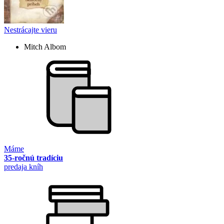
Nestrácajte vieru
Mitch Albom
Máme
35-ročnú tradíciu
predaja kníh