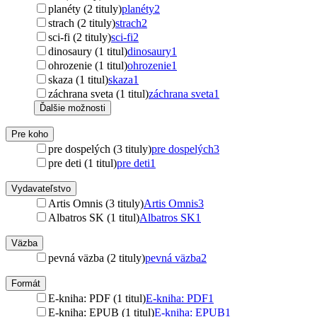
planéty (2 tituly)
planéty
2
strach (2 tituly)
strach
2
sci-fi (2 tituly)
sci-fi
2
dinosaury (1 titul)
dinosaury
1
ohrozenie (1 titul)
ohrozenie
1
skaza (1 titul)
skaza
1
záchrana sveta (1 titul)
záchrana sveta
1
Ďalšie možnosti
Pre koho
pre dospelých (3 tituly)
pre dospelých
3
pre deti (1 titul)
pre deti
1
Vydavateľstvo
Artis Omnis (3 tituly)
Artis Omnis
3
Albatros SK (1 titul)
Albatros SK
1
Väzba
pevná väzba (2 tituly)
pevná väzba
2
Formát
E-kniha: PDF (1 titul)
E-kniha: PDF
1
E-kniha: EPUB (1 titul)
E-kniha: EPUB
1