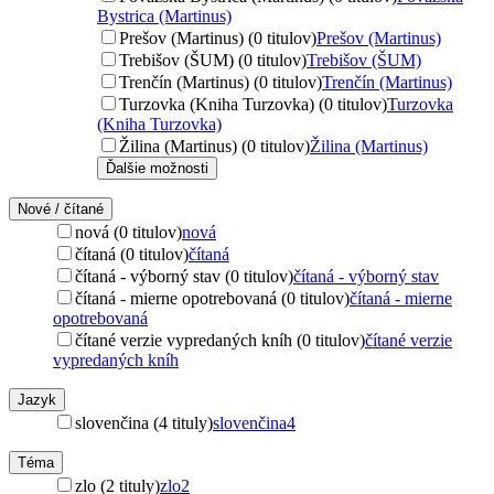
Bystrica (Martinus)
Prešov (Martinus) (0 titulov)
Prešov (Martinus)
Trebišov (ŠUM) (0 titulov)
Trebišov (ŠUM)
Trenčín (Martinus) (0 titulov)
Trenčín (Martinus)
Turzovka (Kniha Turzovka) (0 titulov)
Turzovka
(Kniha Turzovka)
Žilina (Martinus) (0 titulov)
Žilina (Martinus)
Ďalšie možnosti
Nové / čítané
nová (0 titulov)
nová
čítaná (0 titulov)
čítaná
čítaná - výborný stav (0 titulov)
čítaná - výborný stav
čítaná - mierne opotrebovaná (0 titulov)
čítaná - mierne
opotrebovaná
čítané verzie vypredaných kníh (0 titulov)
čítané verzie
vypredaných kníh
Jazyk
slovenčina (4 tituly)
slovenčina
4
Téma
zlo (2 tituly)
zlo
2