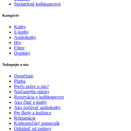
Spriatelené kníhkupectvá
Kategórie
Knihy
E-knihy
Audioknihy
Hry
Filmy
Doplnky
Nakupujte u nás
Doručenie
Platba
Prečo práve u nás?
Najčastejšie otázky
Rezervácia v kníhkupectve
Ako čítať e-knihy
Ako počúvať audioknihy
Pre školy a knižnice
Reklamácie
Knihomoľský pomocník
Odstúpiť od zmluvy