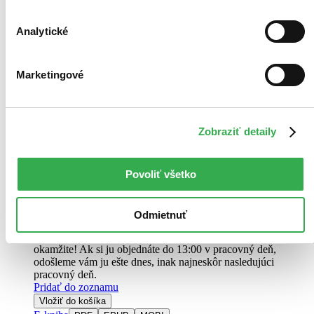
Analytické
Marketingové
Hlasy priepasti
Dušan Valent
Zobraziť detaily
Odveké zlo volá. Hlasy priepasti sa ozývajú. Militantní veľmoži,
kedysi mocní, teraz cítia strach. Mladé dievča, zázrakom prežité, sa
Povoliť všetko
stáva ich zbraňou aj hrozbou. Láska a svetlo proti temnote.
Kniha
pevná väzba
17,80 €
Odmietnuť
Na sklade > 5 ks
Táto kniha sa môže na cestu ku vám vybrať prakticky
okamžite! Ak si ju objednáte do 13:00 v pracovný deň,
odošleme vám ju ešte dnes, inak najneskôr nasledujúci
pracovný deň.
Pridať do zoznamu
Vložiť do košíka