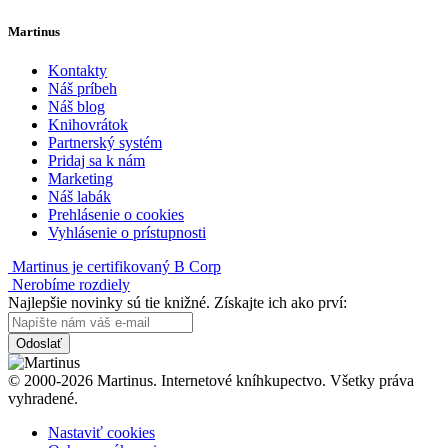
Martinus
Kontakty
Náš príbeh
Náš blog
Knihovrátok
Partnerský systém
Pridaj sa k nám
Marketing
Náš labák
Prehlásenie o cookies
Vyhlásenie o prístupnosti
Martinus je certifikovaný B Corp
Nerobíme rozdiely
Najlepšie novinky sú tie knižné. Získajte ich ako prví:
Odoslať
© 2000-2026 Martinus. Internetové kníhkupectvo. Všetky práva
vyhradené.
Nastaviť cookies