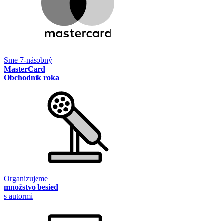
Sme 7-násobný
MasterCard
Obchodník roka
Organizujeme
množstvo besied
s autormi