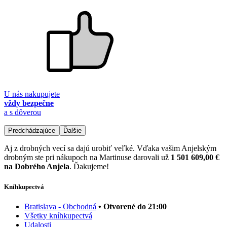
U nás nakupujete
vždy bezpečne
a s dôverou
Predchádzajúce
Ďalšie
Aj z drobných vecí sa dajú urobiť veľké. Vďaka vašim Anjelským
drobným ste pri nákupoch na Martinuse darovali už
1 501 609,00 €
na Dobrého Anjela
. Ďakujeme!
Kníhkupectvá
Bratislava - Obchodná
• Otvorené do 21:00
Všetky kníhkupectvá
Udalosti