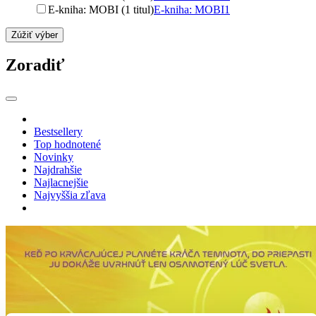
E-kniha: MOBI (1 titul)
E-kniha: MOBI
1
Zúžiť výber
Zoradiť
Bestsellery
Top hodnotené
Novinky
Najdrahšie
Najlacnejšie
Najvyššia zľava