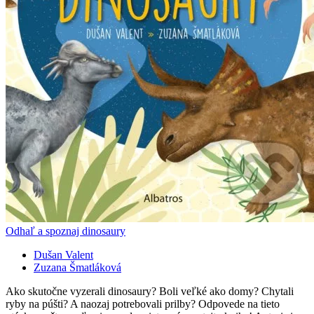
Odhaľ a spoznaj dinosaury
Dušan Valent
Zuzana Šmatláková
Ako skutočne vyzerali dinosaury? Boli veľké ako domy? Chytali
ryby na púšti? A naozaj potrebovali prilby? Odpovede na tieto