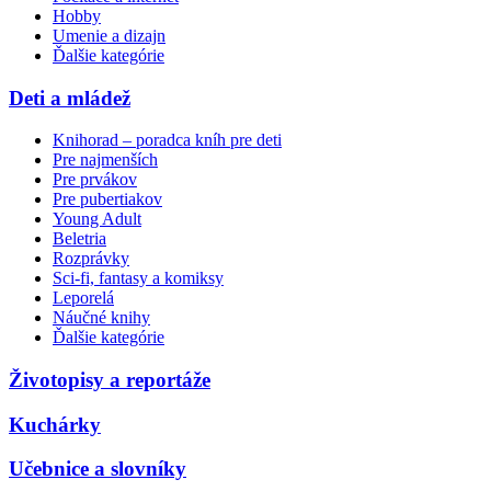
Hobby
Umenie a dizajn
Ďalšie kategórie
Deti a mládež
Knihorad – poradca kníh pre deti
Pre najmenších
Pre prvákov
Pre pubertiakov
Young Adult
Beletria
Rozprávky
Sci-fi, fantasy a komiksy
Leporelá
Náučné knihy
Ďalšie kategórie
Životopisy a reportáže
Kuchárky
Učebnice a slovníky