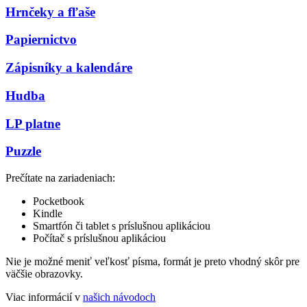
Hrnčeky a fľaše
Papiernictvo
Zápisníky a kalendáre
Hudba
LP platne
Puzzle
Prečítate na zariadeniach:
Pocketbook
Kindle
Smartfón či tablet s príslušnou aplikáciou
Počítač s príslušnou aplikáciou
Nie je možné meniť veľkosť písma, formát je preto vhodný skôr pre
väčšie obrazovky.
Viac informácií v
našich návodoch