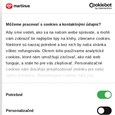
Môžeme pracovať s cookies a kontaktnými údajmi?
Aby sme vedeli, ako sa na našom webe správate, a mohli
vám zobraziť tie najlepšie tipy na knihy, zbierame cookies.
Niektoré sú naozaj potrebné a bez nich by naša stránka
vôbec nefungovala. Okrem toho používame analytické
cookies, ktoré nám umožňujú zisťovať, ako náš web
funguje, a stále ho pre vás zlepšovať. Personalizačné
cookies nám dovoľujú prispôsobovať stránku pre vašu
lepšiu orientáciu. Marketingové cookies nám zas
umožňujú zobrazenie relevantnej reklamy. Niektoré údaje
zdieľame aj s tretími stranami. Veľmi by nám pomohlo,
Výber
keby sme mohli používať všetky tieto cookies. Ďakujeme!
Potrebné
súhlasu
Personalizačné