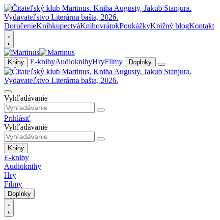
Doručenie
Kníhkupectvá
Knihovrátok
Poukážky
Knižný blog
Kontakt
E-knihy
Audioknihy
Hry
Filmy
Knihy
Doplnky
Vyhľadávanie
Prihlásiť
Vyhľadávanie
Knihy
E-knihy
Audioknihy
Hry
Filmy
Doplnky