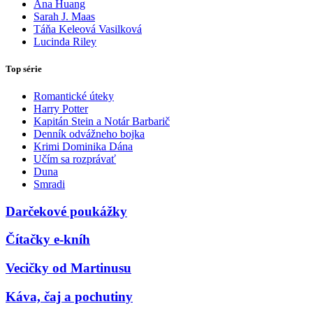
Ana Huang
Sarah J. Maas
Táňa Keleová Vasilková
Lucinda Riley
Top série
Romantické úteky
Harry Potter
Kapitán Stein a Notár Barbarič
Denník odvážneho bojka
Krimi Dominika Dána
Učím sa rozprávať
Duna
Smradi
Darčekové poukážky
Čítačky e-kníh
Vecičky od Martinusu
Káva, čaj a pochutiny