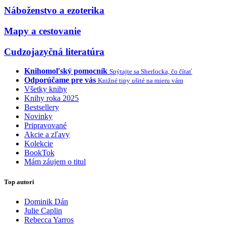
Náboženstvo a ezoterika
Mapy a cestovanie
Cudzojazyčná literatúra
Knihomoľský pomocník
Spýtajte sa Sherlocka, čo čítať
Odporúčame pre vás
Knižné tipy ušité na mieru vám
Všetky knihy
Knihy roka 2025
Bestsellery
Novinky
Pripravované
Akcie a zľavy
Kolekcie
BookTok
Mám záujem o titul
Top autori
Dominik Dán
Julie Caplin
Rebecca Yarros