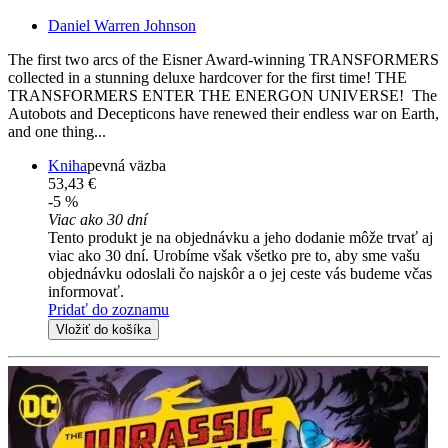
Daniel Warren Johnson
The first two arcs of the Eisner Award-winning TRANSFORMERS
collected in a stunning deluxe hardcover for the first time! THE
TRANSFORMERS ENTER THE ENERGON UNIVERSE! The
Autobots and Decepticons have renewed their endless war on Earth,
and one thing...
Kniha
pevná väzba
53,43 €
-5 %
Viac ako 30 dní
Tento produkt je na objednávku a jeho dodanie môže trvať aj
viac ako 30 dní. Urobíme však všetko pre to, aby sme vašu
objednávku odoslali čo najskôr a o jej ceste vás budeme včas
informovať.
Pridať do zoznamu
Vložiť do košíka