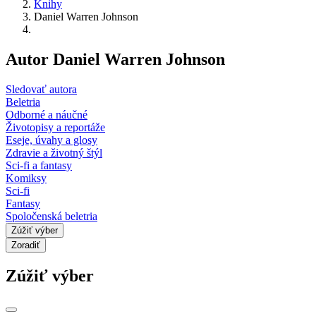
Knihy
Daniel Warren Johnson
Autor Daniel Warren Johnson
Sledovať autora
Beletria
Odborné a náučné
Životopisy a reportáže
Eseje, úvahy a glosy
Zdravie a životný štýl
Sci-fi a fantasy
Komiksy
Sci-fi
Fantasy
Spoločenská beletria
Zúžiť výber
Zoradiť
Zúžiť výber