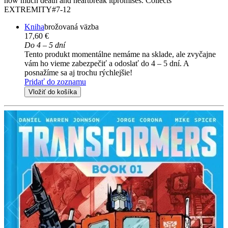
how much death and heartbreak itpromises. Collects
EXTREMITY#7-12
Kniha
brožovaná väzba
17,60 €
Do 4 – 5 dní
Tento produkt momentálne nemáme na sklade, ale zvyčajne
vám ho vieme zabezpečiť a odoslať do 4 – 5 dní. A
posnažíme sa aj trochu rýchlejšie!
Pridať do zoznamu
Vložiť do košíka