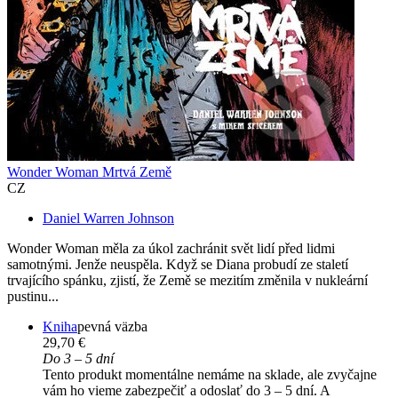
Wonder Woman Mrtvá Země
CZ
Daniel Warren Johnson
Wonder Woman měla za úkol zachránit svět lidí před lidmi
samotnými. Jenže neuspěla. Když se Diana probudí ze staletí
trvajícího spánku, zjistí, že Země se mezitím změnila v nukleární
pustinu...
Kniha
pevná väzba
29,70 €
Do 3 – 5 dní
Tento produkt momentálne nemáme na sklade, ale zvyčajne
vám ho vieme zabezpečiť a odoslať do 3 – 5 dní. A