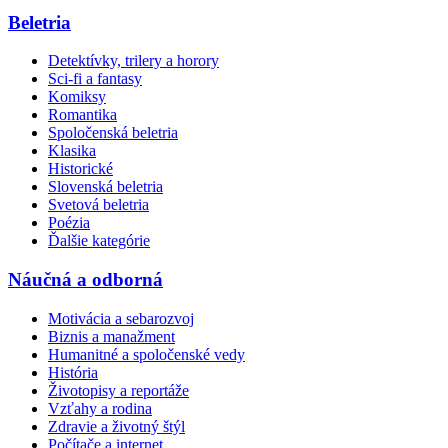
Beletria
Detektívky, trilery a horory
Sci-fi a fantasy
Komiksy
Romantika
Spoločenská beletria
Klasika
Historické
Slovenská beletria
Svetová beletria
Poézia
Ďalšie kategórie
Náučná a odborná
Motivácia a sebarozvoj
Biznis a manažment
Humanitné a spoločenské vedy
História
Životopisy a reportáže
Vzťahy a rodina
Zdravie a životný štýl
Počítače a internet