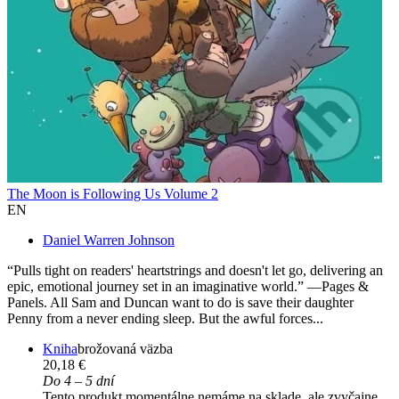
The Moon is Following Us Volume 2
EN
Daniel Warren Johnson
“Pulls tight on readers' heartstrings and doesn't let go, delivering an
epic, emotional journey set in an imaginative world.” —Pages &
Panels. All Sam and Duncan want to do is save their daughter
Penny from a never ending sleep. But the awful forces...
Kniha
brožovaná väzba
20,18 €
Do 4 – 5 dní
Tento produkt momentálne nemáme na sklade, ale zvyčajne