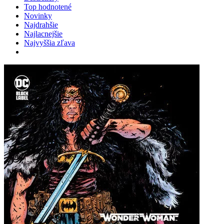
Top hodnotené
Novinky
Najdrahšie
Najlacnejšie
Najvyššia zľava