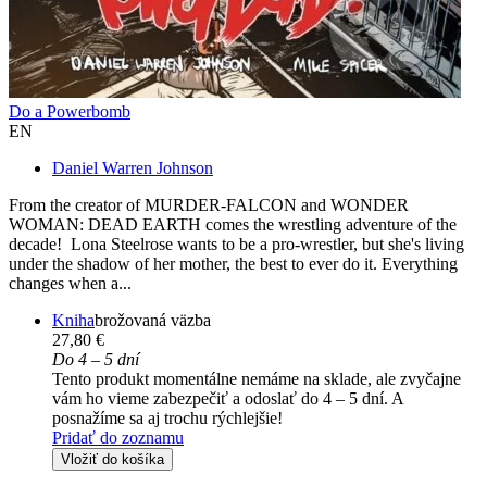
Do a Powerbomb
EN
Daniel Warren Johnson
From the creator of MURDER-FALCON and WONDER
WOMAN: DEAD EARTH comes the wrestling adventure of the
decade! Lona Steelrose wants to be a pro-wrestler, but she's living
under the shadow of her mother, the best to ever do it. Everything
changes when a...
Kniha
brožovaná väzba
27,80 €
Do 4 – 5 dní
Tento produkt momentálne nemáme na sklade, ale zvyčajne
vám ho vieme zabezpečiť a odoslať do 4 – 5 dní. A
posnažíme sa aj trochu rýchlejšie!
Pridať do zoznamu
Vložiť do košíka