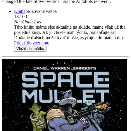
changed the fate of two worlds. As the Autobots recover...
Kniha
brožovaná väzba
18,10 €
Na sklade 1 ks
Túto knihu máme síce aktuálne na sklade, máme však už iba
posledné kusy. Ak ju chcete mať rýchlo, ponáhľajte sa!
Dodanie ďalších môže trvať dlhšie, zvyčajne do piatich dní.
Pridať do zoznamu
Vložiť do košíka