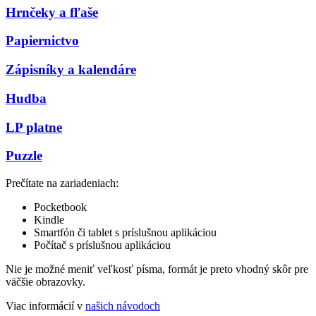
Hrnčeky a fľaše
Papiernictvo
Zápisníky a kalendáre
Hudba
LP platne
Puzzle
Prečítate na zariadeniach:
Pocketbook
Kindle
Smartfón či tablet s príslušnou aplikáciou
Počítač s príslušnou aplikáciou
Nie je možné meniť veľkosť písma, formát je preto vhodný skôr pre
väčšie obrazovky.
Viac informácií v
našich návodoch