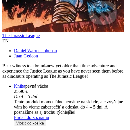
The Jurassic League
EN
Daniel Warren Johnson
Juan Gedeon
Bear witness to a brand-new yet older than time adventure and
experience the Justice League as you have never seen them before,
as dinosaurs operating as The Jurassic League!
Kniha
pevná väzba
25,90 €
Do 4 – 5 dní
Tento produkt momentálne nemáme na sklade, ale zvyčajne
vám ho vieme zabezpečiť a odoslať do 4 – 5 dní. A
posnažíme sa aj trochu rýchlejšie!
Pridať do zoznamu
Vložiť do košíka