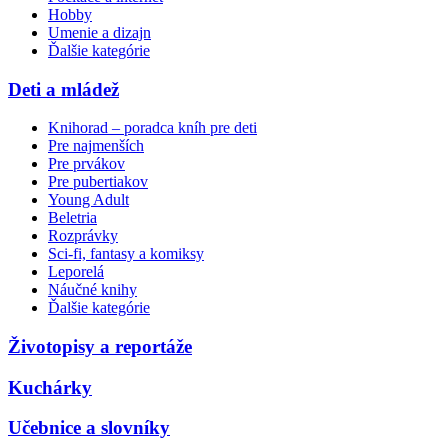
Hobby
Umenie a dizajn
Ďalšie kategórie
Deti a mládež
Knihorad – poradca kníh pre deti
Pre najmenších
Pre prvákov
Pre pubertiakov
Young Adult
Beletria
Rozprávky
Sci-fi, fantasy a komiksy
Leporelá
Náučné knihy
Ďalšie kategórie
Životopisy a reportáže
Kuchárky
Učebnice a slovníky