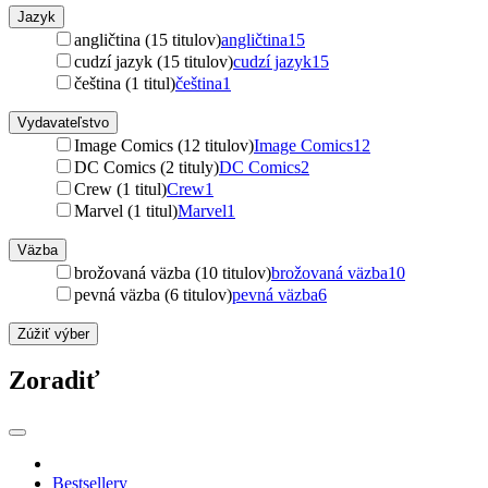
Jazyk
angličtina (15 titulov)
angličtina
15
cudzí jazyk (15 titulov)
cudzí jazyk
15
čeština (1 titul)
čeština
1
Vydavateľstvo
Image Comics (12 titulov)
Image Comics
12
DC Comics (2 tituly)
DC Comics
2
Crew (1 titul)
Crew
1
Marvel (1 titul)
Marvel
1
Väzba
brožovaná väzba (10 titulov)
brožovaná väzba
10
pevná väzba (6 titulov)
pevná väzba
6
Zúžiť výber
Zoradiť
Bestsellery