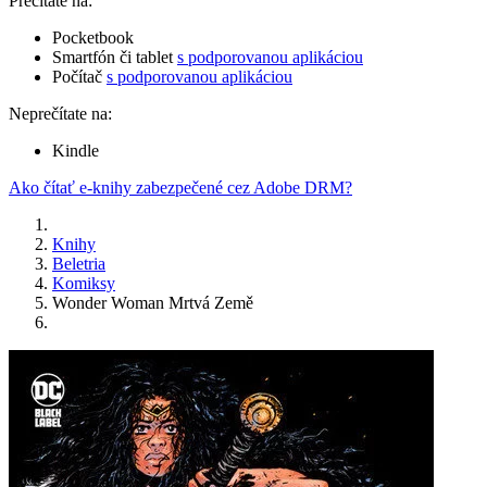
Prečítate na:
Pocketbook
Smartfón či tablet
s podporovanou aplikáciou
Počítač
s podporovanou aplikáciou
Neprečítate na:
Kindle
Ako čítať e-knihy zabezpečené cez Adobe DRM?
Knihy
Beletria
Komiksy
Wonder Woman Mrtvá Země