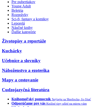
Pre pubertiakov
Young Adult
Beletria
Rozprávky
Sci-fi, fantasy a komiksy
Leporelá
Náučné knihy
Ďalšie kategórie
Životopisy a reportáže
Kuchárky
Učebnice a slovníky
Náboženstvo a ezoterika
Mapy a cestovanie
Cudzojazyčná literatúra
Knihomoľský pomocník
Spýtajte sa Sherlocka, čo čítať
Odporúčame pre vás
Knižné tipy ušité na mieru vám