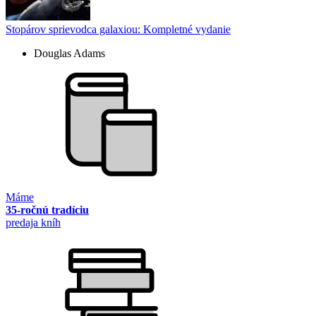
Stopárov sprievodca galaxiou: Kompletné vydanie
Douglas Adams
Máme
35-ročnú tradíciu
predaja kníh