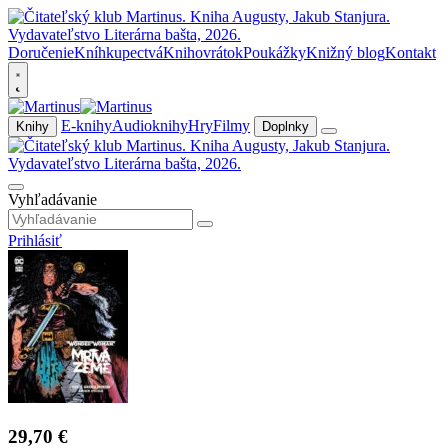
Doručenie
Kníhkupectvá
Knihovrátok
Poukážky
Knižný blog
Kontakt
E-knihy
Audioknihy
Hry
Filmy
Knihy
Doplnky
Vyhľadávanie
Prihlásiť
29,70 €