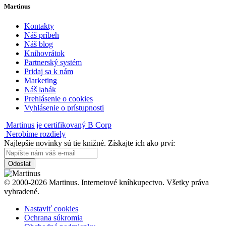
Martinus
Kontakty
Náš príbeh
Náš blog
Knihovrátok
Partnerský systém
Pridaj sa k nám
Marketing
Náš labák
Prehlásenie o cookies
Vyhlásenie o prístupnosti
Martinus je certifikovaný B Corp
Nerobíme rozdiely
Najlepšie novinky sú tie knižné. Získajte ich ako prví:
Odoslať
© 2000-2026 Martinus. Internetové kníhkupectvo. Všetky práva
vyhradené.
Nastaviť cookies
Ochrana súkromia