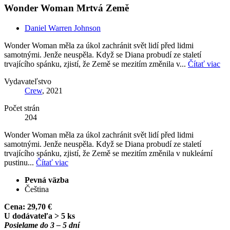
Wonder Woman Mrtvá Země
Daniel Warren Johnson
Wonder Woman měla za úkol zachránit svět lidí před lidmi
samotnými. Jenže neuspěla. Když se Diana probudí ze staletí
trvajícího spánku, zjistí, že Země se mezitím změnila v...
Čítať viac
Vydavateľstvo
Crew
, 2021
Počet strán
204
Wonder Woman měla za úkol zachránit svět lidí před lidmi
samotnými. Jenže neuspěla. Když se Diana probudí ze staletí
trvajícího spánku, zjistí, že Země se mezitím změnila v nukleární
pustinu...
Čítať viac
Pevná väzba
Čeština
Cena:
29,70 €
U dodávateľa > 5 ks
Posielame do 3 – 5 dní