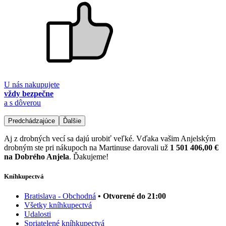
U nás nakupujete
vždy bezpečne
a s dôverou
Predchádzajúce
Ďalšie
Aj z drobných vecí sa dajú urobiť veľké. Vďaka vašim Anjelským
drobným ste pri nákupoch na Martinuse darovali už
1 501 406,00 €
na Dobrého Anjela
. Ďakujeme!
Kníhkupectvá
Bratislava - Obchodná
• Otvorené do 21:00
Všetky kníhkupectvá
Udalosti
Spriatelené kníhkupectvá