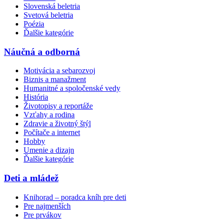
Slovenská beletria
Svetová beletria
Poézia
Ďalšie kategórie
Náučná a odborná
Motivácia a sebarozvoj
Biznis a manažment
Humanitné a spoločenské vedy
História
Životopisy a reportáže
Vzťahy a rodina
Zdravie a životný štýl
Počítače a internet
Hobby
Umenie a dizajn
Ďalšie kategórie
Deti a mládež
Knihorad – poradca kníh pre deti
Pre najmenších
Pre prvákov