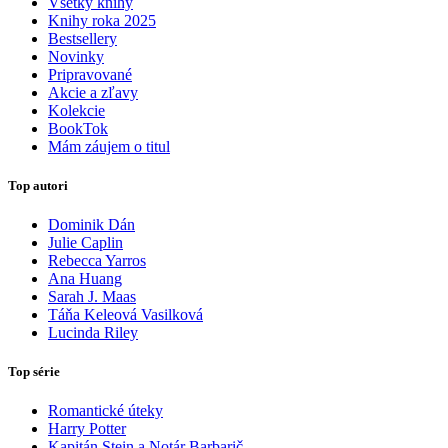
Všetky knihy
Knihy roka 2025
Bestsellery
Novinky
Pripravované
Akcie a zľavy
Kolekcie
BookTok
Mám záujem o titul
Top autori
Dominik Dán
Julie Caplin
Rebecca Yarros
Ana Huang
Sarah J. Maas
Táňa Keleová Vasilková
Lucinda Riley
Top série
Romantické úteky
Harry Potter
Kapitán Stein a Notár Barbarič