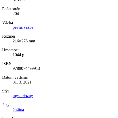
Počet strán
204
Väzba
pevná väzba
Rozmer
216×276 mm
Hmotnosť
1044 g
ISBN
9788074499913
Dátum vydania
31. 3. 2021
Štýl
mysteriózny
Jazyk
čeština