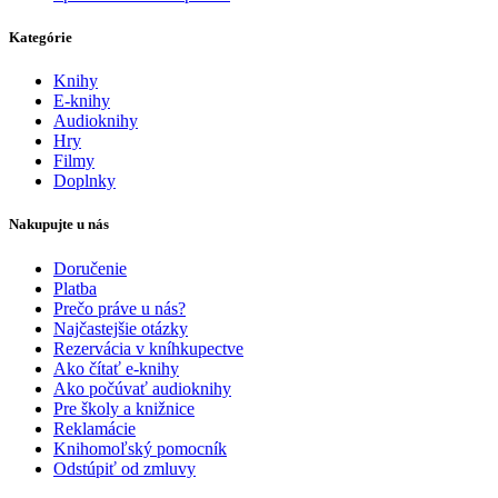
Kategórie
Knihy
E-knihy
Audioknihy
Hry
Filmy
Doplnky
Nakupujte u nás
Doručenie
Platba
Prečo práve u nás?
Najčastejšie otázky
Rezervácia v kníhkupectve
Ako čítať e-knihy
Ako počúvať audioknihy
Pre školy a knižnice
Reklamácie
Knihomoľský pomocník
Odstúpiť od zmluvy