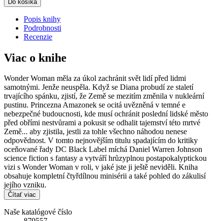
Do košíka
Popis knihy
Podrobnosti
Recenzie
Viac o knihe
Wonder Woman měla za úkol zachránit svět lidí před lidmi
samotnými. Jenže neuspěla. Když se Diana probudí ze staletí
trvajícího spánku, zjistí, že Země se mezitím změnila v nukleární
pustinu. Princezna Amazonek se ocitá uvězněná v temné e
nebezpečné budoucnosti, kde musí ochránit poslední lidské město
před obřími nestvůrami a pokusit se odhalit tajemství této mrtvé
Země... aby zjistila, jestli za tohle všechno náhodou nenese
odpovědnost. V tomto nejnovějším titulu spadajícím do kritiky
oceňované řady DC Black Label míchá Daniel Warren Johnson
science fiction s fantasy a vytváří hrůzyplnou postapokalyptickou
vizi s Wonder Woman v roli, v jaké jste ji ještě neviděli. Kniha
obsahuje kompletní čtyřdílnou minisérii a také pohled do zákulisí
jejího vzniku.
Čítať viac
Naše katalógové číslo
879557