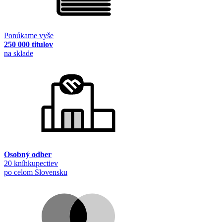
Ponúkame vyše
250 000 titulov
na sklade
Osobný odber
20 kníhkupectiev
po celom Slovensku