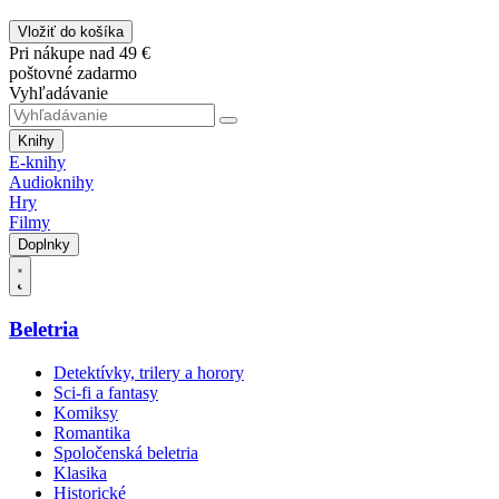
Vložiť do košíka
Pri nákupe nad 49 €
poštovné zadarmo
Vyhľadávanie
Knihy
E-knihy
Audioknihy
Hry
Filmy
Doplnky
Beletria
Detektívky, trilery a horory
Sci-fi a fantasy
Komiksy
Romantika
Spoločenská beletria
Klasika
Historické