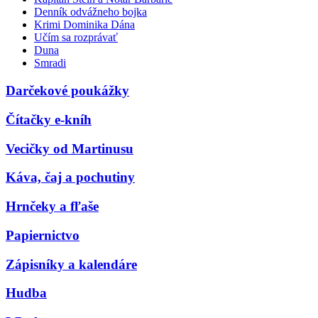
Denník odvážneho bojka
Krimi Dominika Dána
Učím sa rozprávať
Duna
Smradi
Darčekové poukážky
Čítačky e-kníh
Vecičky od Martinusu
Káva, čaj a pochutiny
Hrnčeky a fľaše
Papiernictvo
Zápisníky a kalendáre
Hudba