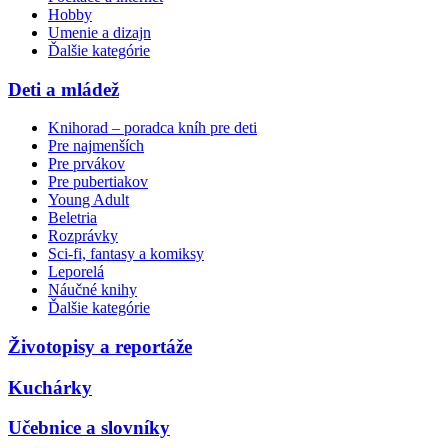
Hobby
Umenie a dizajn
Ďalšie kategórie
Deti a mládež
Knihorad – poradca kníh pre deti
Pre najmenších
Pre prvákov
Pre pubertiakov
Young Adult
Beletria
Rozprávky
Sci-fi, fantasy a komiksy
Leporelá
Náučné knihy
Ďalšie kategórie
Životopisy a reportáže
Kuchárky
Učebnice a slovníky