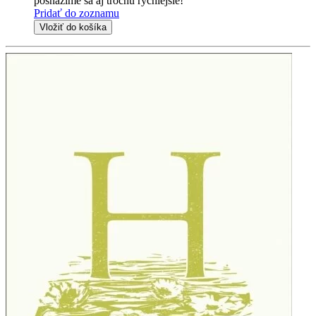
posnažíme sa aj trochu rýchlejšie!
Pridať do zoznamu
Vložiť do košíka