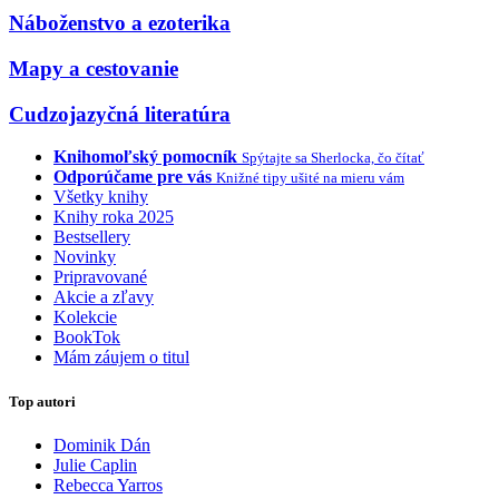
Náboženstvo a ezoterika
Mapy a cestovanie
Cudzojazyčná literatúra
Knihomoľský pomocník
Spýtajte sa Sherlocka, čo čítať
Odporúčame pre vás
Knižné tipy ušité na mieru vám
Všetky knihy
Knihy roka 2025
Bestsellery
Novinky
Pripravované
Akcie a zľavy
Kolekcie
BookTok
Mám záujem o titul
Top autori
Dominik Dán
Julie Caplin
Rebecca Yarros