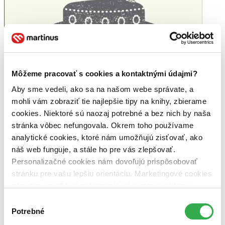
Môžeme pracovať s cookies a kontaktnými údajmi?
Aby sme vedeli, ako sa na našom webe správate, a
mohli vám zobraziť tie najlepšie tipy na knihy, zbierame
cookies. Niektoré sú naozaj potrebné a bez nich by naša
stránka vôbec nefungovala. Okrem toho používame
analytické cookies, ktoré nám umožňujú zisťovať, ako
náš web funguje, a stále ho pre vás zlepšovať.
Personalizačné cookies nám dovoľujú prispôsobovať
stránku pre vašu lepšiu orientáciu. Marketingové cookies
nám zas umožňujú zobrazenie relevantnej reklamy.
Niektoré údaje zdieľame aj s tretími stranami. Veľmi by
Výber
nám pomohlo, keby sme mohli používať všetky tieto
Potrebné
súhlasu
cookies. Ďakujeme!