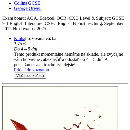
Collins GCSE
George Orwell
Exam board: AQA, Edexcel, OCR; CXC Level & Subject: GCSE
9-1 English Literature; CSEC English B First teaching: September
2015 Next exams: 2025
Kniha
brožovaná väzba
3,75 €
Do 4 – 5 dní
Tento produkt momentálne nemáme na sklade, ale zvyčajne
vám ho vieme zabezpečiť a odoslať do 4 – 5 dní. A
posnažíme sa aj trochu rýchlejšie!
Pridať do zoznamu
Vložiť do košíka