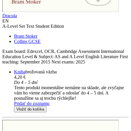
Dracula
EN
A-Level Set Text Student Edition
Bram Stoker
Collins GCSE
Exam board: Edexcel, OCR, Cambridge Assessment International
Education Level & Subject: AS and A Level English Literature First
teaching: September 2015 Next exams: 2025
Kniha
brožovaná väzba
4,20 €
Do 4 – 5 dní
Tento produkt momentálne nemáme na sklade, ale zvyčajne
vám ho vieme zabezpečiť a odoslať do 4 – 5 dní. A
posnažíme sa aj trochu rýchlejšie!
Pridať do zoznamu
Vložiť do košíka