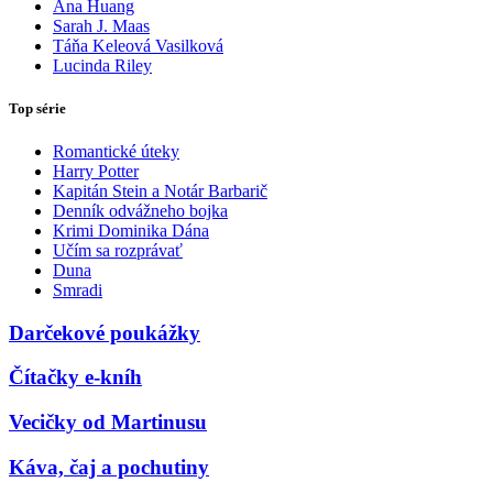
Ana Huang
Sarah J. Maas
Táňa Keleová Vasilková
Lucinda Riley
Top série
Romantické úteky
Harry Potter
Kapitán Stein a Notár Barbarič
Denník odvážneho bojka
Krimi Dominika Dána
Učím sa rozprávať
Duna
Smradi
Darčekové poukážky
Čítačky e-kníh
Vecičky od Martinusu
Káva, čaj a pochutiny