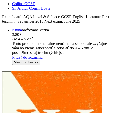
Collins GCSE
Sir Arthur Conan Doyle
Exam board: AQA Level & Subject: GCSE English Literature First
teaching: September 2015 Next exam: June 2025
Kniha
brožovaná väzba
3,80 €
Do 4 – 5 dní
Tento produkt momentálne nemáme na sklade, ale zvyčajne
vám ho vieme zabezpečiť a odoslať do 4 – 5 dní. A
posnažíme sa aj trochu rýchlejšie!
Pridať do zoznamu
Vložiť do košíka