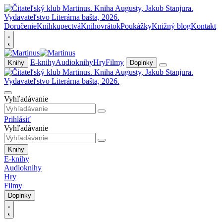
Doručenie
Kníhkupectvá
Knihovrátok
Poukážky
Knižný blog
Kontakt
E-knihy
Audioknihy
Hry
Filmy
Knihy
Doplnky
Vyhľadávanie
Prihlásiť
Vyhľadávanie
Knihy
E-knihy
Audioknihy
Hry
Filmy
Doplnky