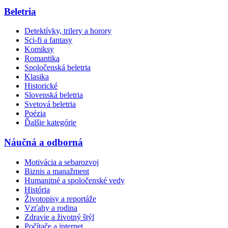
Beletria
Detektívky, trilery a horory
Sci-fi a fantasy
Komiksy
Romantika
Spoločenská beletria
Klasika
Historické
Slovenská beletria
Svetová beletria
Poézia
Ďalšie kategórie
Náučná a odborná
Motivácia a sebarozvoj
Biznis a manažment
Humanitné a spoločenské vedy
História
Životopisy a reportáže
Vzťahy a rodina
Zdravie a životný štýl
Počítače a internet