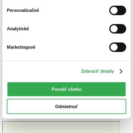
Personalizačné
Great Expectations
EN
Analytické
GCSE 9-1 Set Text Student Edition
Charles Dickens
Collins GCSE
Marketingové
Exam board: AQA, Edexcel, OCR Level & Subject: GCSE English
Literature Next exam: June 2026
Zobraziť detaily
Kniha
brožovaná väzba
3,80 €
Do 4 – 5 dní
Tento produkt momentálne nemáme na sklade, ale zvyčajne
Povoliť všetko
vám ho vieme zabezpečiť a odoslať do 4 – 5 dní. A
posnažíme sa aj trochu rýchlejšie!
Pridať do zoznamu
Odmietnuť
Vložiť do košíka