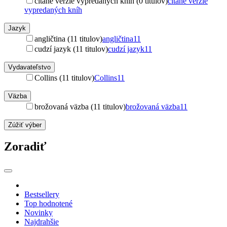
čítané verzie vypredaných kníh (0 titulov)
čítané verzie
vypredaných kníh
Jazyk
angličtina (11 titulov)
angličtina
11
cudzí jazyk (11 titulov)
cudzí jazyk
11
Vydavateľstvo
Collins (11 titulov)
Collins
11
Väzba
brožovaná väzba (11 titulov)
brožovaná väzba
11
Zúžiť výber
Zoradiť
Bestsellery
Top hodnotené
Novinky
Najdrahšie