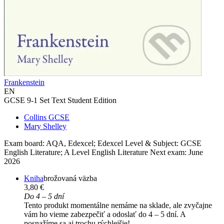
Frankenstein
EN
GCSE 9-1 Set Text Student Edition
Collins GCSE
Mary Shelley
Exam board: AQA, Edexcel; Edexcel Level & Subject: GCSE
English Literature; A Level English Literature Next exam: June
2026
Kniha
brožovaná väzba
3,80 €
Do 4 – 5 dní
Tento produkt momentálne nemáme na sklade, ale zvyčajne
vám ho vieme zabezpečiť a odoslať do 4 – 5 dní. A
posnažíme sa aj trochu rýchlejšie!