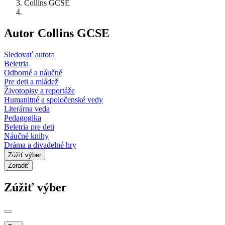
Collins GCSE
Autor Collins GCSE
Sledovať autora
Beletria
Odborné a náučné
Pre deti a mládež
Životopisy a reportáže
Humanitné a spoločenské vedy
Literárna veda
Pedagogika
Beletria pre deti
Náučné knihy
Dráma a divadelné hry
Zúžiť výber
Zoradiť
Zúžiť výber