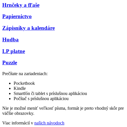
Hrnčeky a fľaše
Papiernictvo
Zápisníky a kalendáre
Hudba
LP platne
Puzzle
Prečítate na zariadeniach:
Pocketbook
Kindle
Smartfón či tablet s príslušnou aplikáciou
Počítač s príslušnou aplikáciou
Nie je možné meniť veľkosť písma, formát je preto vhodný skôr pre
väčšie obrazovky.
Viac informácií v
našich návodoch