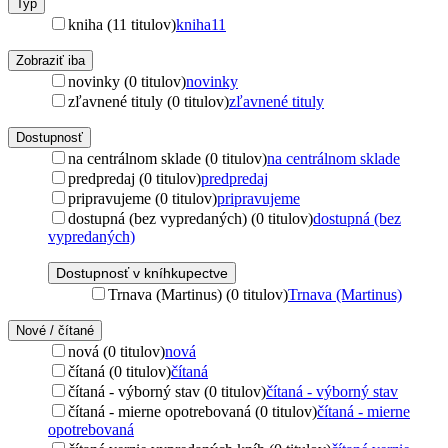
Typ
kniha (11 titulov)
kniha
11
Zobraziť iba
novinky (0 titulov)
novinky
zľavnené tituly (0 titulov)
zľavnené tituly
Dostupnosť
na centrálnom sklade (0 titulov)
na centrálnom sklade
predpredaj (0 titulov)
predpredaj
pripravujeme (0 titulov)
pripravujeme
dostupná (bez vypredaných) (0 titulov)
dostupná (bez
vypredaných)
Dostupnosť v kníhkupectve
Trnava (Martinus) (0 titulov)
Trnava (Martinus)
Nové / čítané
nová (0 titulov)
nová
čítaná (0 titulov)
čítaná
čítaná - výborný stav (0 titulov)
čítaná - výborný stav
čítaná - mierne opotrebovaná (0 titulov)
čítaná - mierne
opotrebovaná