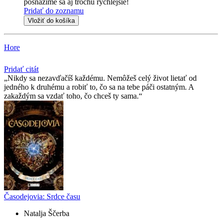
posnažíme sa aj trochu rýchlejšie!
Pridať do zoznamu
Vložiť do košíka
Hore
Pridať citát
Nikdy sa nezavďačíš každému. Nemôžeš celý život lietať od
jedného k druhému a robiť to, čo sa na tebe páči ostatným. A
zakaždým sa vzdať toho, čo chceš ty sama.
Časodejovia: Srdce času
Natalja Ščerba