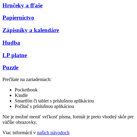
Hrnčeky a fľaše
Papiernictvo
Zápisníky a kalendáre
Hudba
LP platne
Puzzle
Prečítate na zariadeniach:
Pocketbook
Kindle
Smartfón či tablet s príslušnou aplikáciou
Počítač s príslušnou aplikáciou
Nie je možné meniť veľkosť písma, formát je preto vhodný skôr pre
väčšie obrazovky.
Viac informácií v
našich návodoch