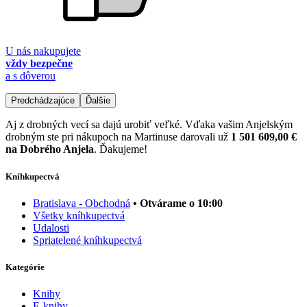
U nás nakupujete
vždy bezpečne
a s dôverou
Predchádzajúce
Ďalšie
Aj z drobných vecí sa dajú urobiť veľké. Vďaka vašim Anjelským
drobným ste pri nákupoch na Martinuse darovali už
1 501 609,00 €
na Dobrého Anjela
. Ďakujeme!
Kníhkupectvá
Bratislava - Obchodná
• Otvárame o 10:00
Všetky kníhkupectvá
Udalosti
Spriatelené kníhkupectvá
Kategórie
Knihy
E-knihy