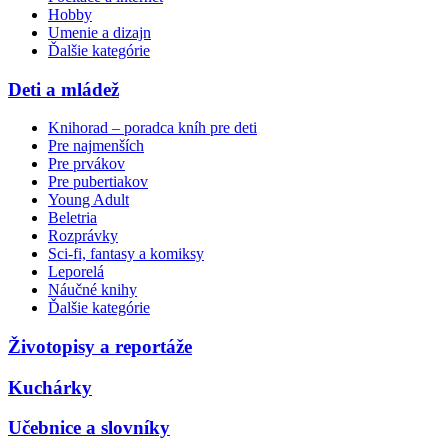
Hobby
Umenie a dizajn
Ďalšie kategórie
Deti a mládež
Knihorad – poradca kníh pre deti
Pre najmenších
Pre prvákov
Pre pubertiakov
Young Adult
Beletria
Rozprávky
Sci-fi, fantasy a komiksy
Leporelá
Náučné knihy
Ďalšie kategórie
Životopisy a reportáže
Kuchárky
Učebnice a slovníky