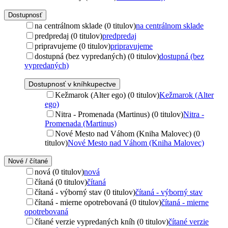
Dostupnosť
na centrálnom sklade (0 titulov)
na centrálnom sklade
predpredaj (0 titulov)
predpredaj
pripravujeme (0 titulov)
pripravujeme
dostupná (bez vypredaných) (0 titulov)
dostupná (bez
vypredaných)
Dostupnosť v kníhkupectve
Kežmarok (Alter ego) (0 titulov)
Kežmarok (Alter
ego)
Nitra - Promenada (Martinus) (0 titulov)
Nitra -
Promenada (Martinus)
Nové Mesto nad Váhom (Kniha Malovec) (0
titulov)
Nové Mesto nad Váhom (Kniha Malovec)
Nové / čítané
nová (0 titulov)
nová
čítaná (0 titulov)
čítaná
čítaná - výborný stav (0 titulov)
čítaná - výborný stav
čítaná - mierne opotrebovaná (0 titulov)
čítaná - mierne
opotrebovaná
čítané verzie vypredaných kníh (0 titulov)
čítané verzie