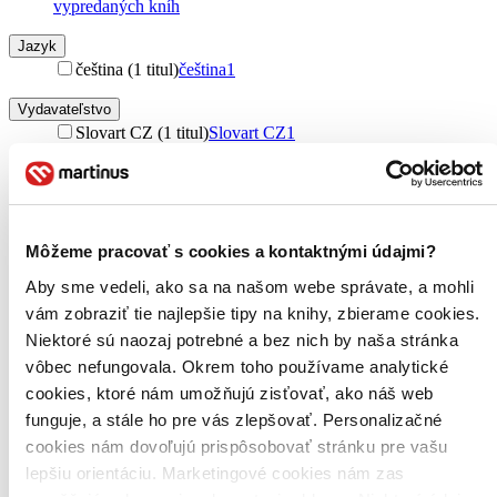
vypredaných kníh
Jazyk
čeština (1 titul)
čeština
1
Vydavateľstvo
Slovart CZ (1 titul)
Slovart CZ
1
Väzba
pevná väzba (1 titul)
pevná väzba
1
Zúžiť výber
Môžeme pracovať s cookies a kontaktnými údajmi?
Zoradiť
Aby sme vedeli, ako sa na našom webe správate, a mohli
vám zobraziť tie najlepšie tipy na knihy, zbierame cookies.
Niektoré sú naozaj potrebné a bez nich by naša stránka
vôbec nefungovala. Okrem toho používame analytické
Bestsellery
cookies, ktoré nám umožňujú zisťovať, ako náš web
Top hodnotené
funguje, a stále ho pre vás zlepšovať. Personalizačné
Novinky
cookies nám dovoľujú prispôsobovať stránku pre vašu
Najdrahšie
Najlacnejšie
lepšiu orientáciu. Marketingové cookies nám zas
Najvyššia zľava