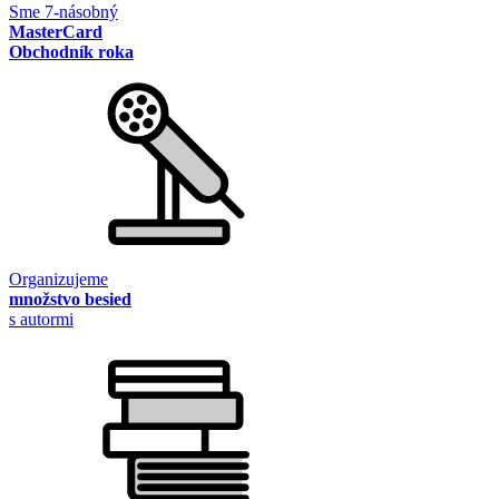
Sme 7-násobný
MasterCard
Obchodník roka
Organizujeme
množstvo besied
s autormi