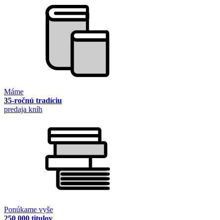
Máme
35-ročnú tradíciu
predaja kníh
Ponúkame vyše
250 000 titulov