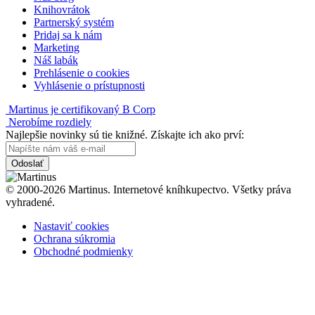
Knihovrátok
Partnerský systém
Pridaj sa k nám
Marketing
Náš labák
Prehlásenie o cookies
Vyhlásenie o prístupnosti
Martinus je certifikovaný B Corp
Nerobíme rozdiely
Najlepšie novinky sú tie knižné. Získajte ich ako prví:
Odoslať
© 2000-2026 Martinus. Internetové kníhkupectvo. Všetky práva
vyhradené.
Nastaviť cookies
Ochrana súkromia
Obchodné podmienky