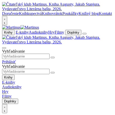
Doručenie
Kníhkupectvá
Knihovrátok
Poukážky
Knižný blog
Kontakt
E-knihy
Audioknihy
Hry
Filmy
Knihy
Doplnky
Vyhľadávanie
Prihlásiť
Vyhľadávanie
Knihy
E-knihy
Audioknihy
Hry
Filmy
Doplnky