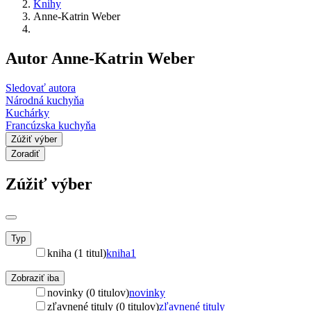
Knihy
Anne-Katrin Weber
Autor Anne-Katrin Weber
Sledovať autora
Národná kuchyňa
Kuchárky
Francúzska kuchyňa
Zúžiť výber
Zoradiť
Zúžiť výber
Typ
kniha (1 titul)
kniha
1
Zobraziť iba
novinky (0 titulov)
novinky
zľavnené tituly (0 titulov)
zľavnené tituly