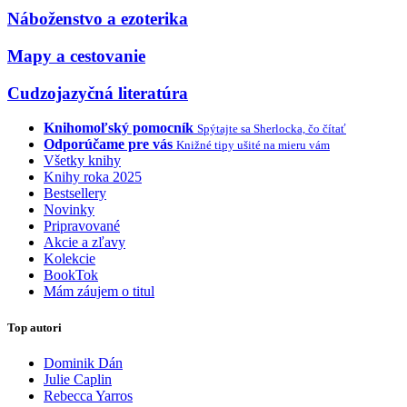
Náboženstvo a ezoterika
Mapy a cestovanie
Cudzojazyčná literatúra
Knihomoľský pomocník
Spýtajte sa Sherlocka, čo čítať
Odporúčame pre vás
Knižné tipy ušité na mieru vám
Všetky knihy
Knihy roka 2025
Bestsellery
Novinky
Pripravované
Akcie a zľavy
Kolekcie
BookTok
Mám záujem o titul
Top autori
Dominik Dán
Julie Caplin
Rebecca Yarros