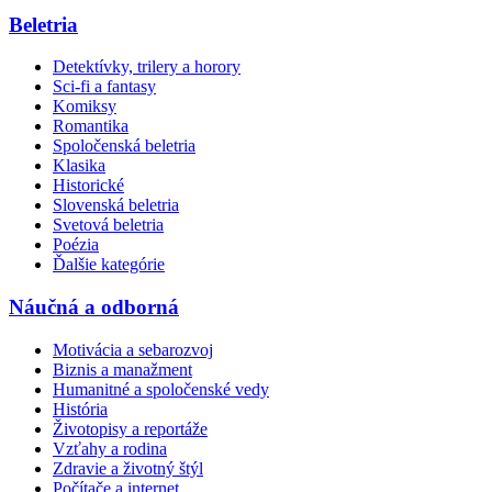
Beletria
Detektívky, trilery a horory
Sci-fi a fantasy
Komiksy
Romantika
Spoločenská beletria
Klasika
Historické
Slovenská beletria
Svetová beletria
Poézia
Ďalšie kategórie
Náučná a odborná
Motivácia a sebarozvoj
Biznis a manažment
Humanitné a spoločenské vedy
História
Životopisy a reportáže
Vzťahy a rodina
Zdravie a životný štýl
Počítače a internet