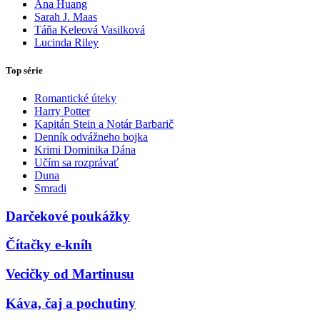
Ana Huang
Sarah J. Maas
Táňa Keleová Vasilková
Lucinda Riley
Top série
Romantické úteky
Harry Potter
Kapitán Stein a Notár Barbarič
Denník odvážneho bojka
Krimi Dominika Dána
Učím sa rozprávať
Duna
Smradi
Darčekové poukážky
Čítačky e-kníh
Vecičky od Martinusu
Káva, čaj a pochutiny