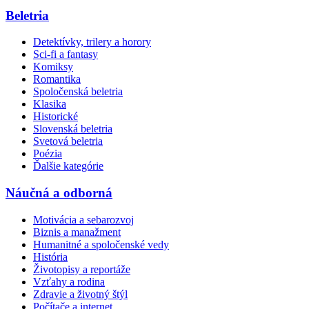
Beletria
Detektívky, trilery a horory
Sci-fi a fantasy
Komiksy
Romantika
Spoločenská beletria
Klasika
Historické
Slovenská beletria
Svetová beletria
Poézia
Ďalšie kategórie
Náučná a odborná
Motivácia a sebarozvoj
Biznis a manažment
Humanitné a spoločenské vedy
História
Životopisy a reportáže
Vzťahy a rodina
Zdravie a životný štýl
Počítače a internet