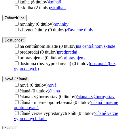
kniha (6 titulov)
kniha
6
e-kniha (2 tituly)
e-kniha
2
Zobraziť iba
novinky (0 titulov)
novinky
zľavnené tituly (0 titulov)
zľavnené tituly
Dostupnosť
na centrálnom sklade (0 titulov)
na centrálnom sklade
predpredaj (0 titulov)
predpredaj
pripravujeme (0 titulov)
pripravujeme
dostupná (bez vypredaných) (0 titulov)
dostupná (bez
vypredaných)
Nové / čítané
nová (0 titulov)
nová
čítaná (0 titulov)
čítaná
čítaná - výborný stav (0 titulov)
čítaná - výborný stav
čítaná - mierne opotrebovaná (0 titulov)
čítaná - mierne
opotrebovaná
čítané verzie vypredaných kníh (0 titulov)
čítané verzie
vypredaných kníh
Jazyk