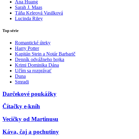
Ana Huang
Sarah J. Maas
Táňa Keleová Vasilková
Lucinda Riley
Top série
Romantické úteky
Harry Potter
Kapitán Stein a Notár Barbarič
Denník odvážneho bojka
Krimi Dominika Dána
Učím sa rozprávať
Duna
Smradi
Darčekové poukážky
Čítačky e-kníh
Vecičky od Martinusu
Káva, čaj a pochutiny