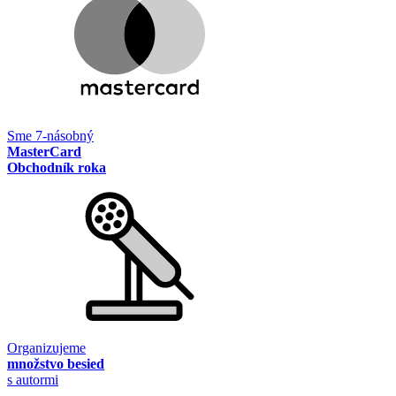
Sme 7-násobný
MasterCard
Obchodník roka
Organizujeme
množstvo besied
s autormi