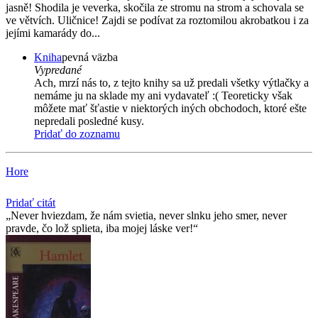
jasně! Shodila je veverka, skočila ze stromu na strom a schovala se
ve větvích. Uličnice! Zajdi se podívat za roztomilou akrobatkou i za
jejími kamarády do...
Kniha
pevná väzba
Vypredané
Ach, mrzí nás to, z tejto knihy sa už predali všetky výtlačky a
nemáme ju na sklade my ani vydavateľ :( Teoreticky však
môžete mať šťastie v niektorých iných obchodoch, ktoré ešte
nepredali posledné kusy.
Pridať do zoznamu
Hore
Pridať citát
Never hviezdam, že nám svietia, never slnku jeho smer, never
pravde, čo lož splieta, iba mojej láske ver!