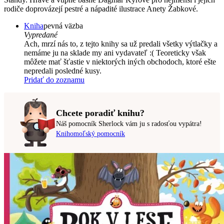
rodiče doprovázejí pestré a nápadité ilustrace Anety Žabkové.
Kniha
pevná väzba
Vypredané
Ach, mrzí nás to, z tejto knihy sa už predali všetky výtlačky a
nemáme ju na sklade my ani vydavateľ :( Teoreticky však
môžete mať šťastie v niektorých iných obchodoch, ktoré ešte
nepredali posledné kusy.
Pridať do zoznamu
Chcete poradiť knihu?
Náš pomocník Sherlock vám ju s radosťou vypátra!
Knihomoľský pomocník