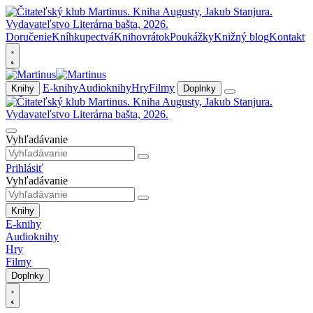
Doručenie
Kníhkupectvá
Knihovrátok
Poukážky
Knižný blog
Kontakt
E-knihy
Audioknihy
Hry
Filmy
Knihy
Doplnky
Vyhľadávanie
Prihlásiť
Vyhľadávanie
Knihy
E-knihy
Audioknihy
Hry
Filmy
Doplnky