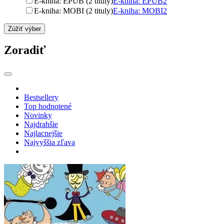
E-kniha: EPUB (2 tituly)
E-kniha: EPUB
2
E-kniha: MOBI (2 tituly)
E-kniha: MOBI
2
Zúžiť výber
Zoradiť
Bestsellery
Top hodnotené
Novinky
Najdrahšie
Najlacnejšie
Najvyššia zľava