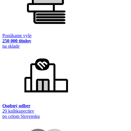
Ponúkame vyše
250 000 titulov
na sklade
Osobný odber
20 kníhkupectiev
po celom Slovensku