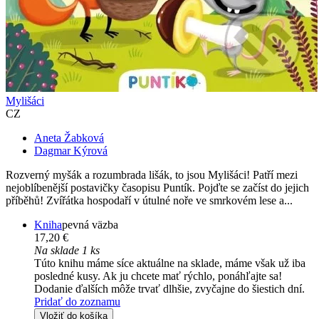
Mylišáci
CZ
Aneta Žabková
Dagmar Kýrová
Rozverný myšák a rozumbrada lišák, to jsou Mylišáci! Patří mezi
nejoblíbenější postavičky časopisu Puntík. Pojďte se začíst do jejich
příběhů! Zvířátka hospodaří v útulné noře ve smrkovém lese a...
Kniha
pevná väzba
17,20 €
Na sklade 1 ks
Túto knihu máme síce aktuálne na sklade, máme však už iba
posledné kusy. Ak ju chcete mať rýchlo, ponáhľajte sa!
Dodanie ďalších môže trvať dlhšie, zvyčajne do šiestich dní.
Pridať do zoznamu
Vložiť do košíka