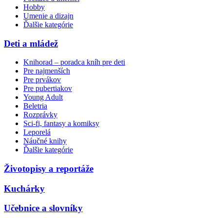
Hobby
Umenie a dizajn
Ďalšie kategórie
Deti a mládež
Knihorad – poradca kníh pre deti
Pre najmenších
Pre prvákov
Pre pubertiakov
Young Adult
Beletria
Rozprávky
Sci-fi, fantasy a komiksy
Leporelá
Náučné knihy
Ďalšie kategórie
Životopisy a reportáže
Kuchárky
Učebnice a slovníky