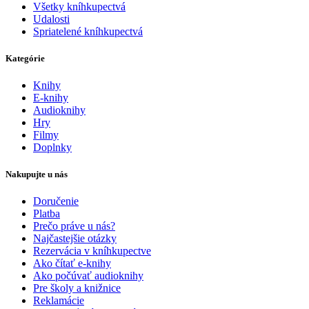
Všetky kníhkupectvá
Udalosti
Spriatelené kníhkupectvá
Kategórie
Knihy
E-knihy
Audioknihy
Hry
Filmy
Doplnky
Nakupujte u nás
Doručenie
Platba
Prečo práve u nás?
Najčastejšie otázky
Rezervácia v kníhkupectve
Ako čítať e-knihy
Ako počúvať audioknihy
Pre školy a knižnice
Reklamácie