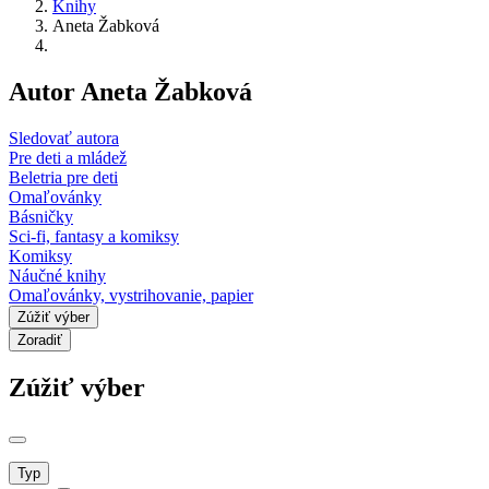
Knihy
Aneta Žabková
Autor Aneta Žabková
Sledovať autora
Pre deti a mládež
Beletria pre deti
Omaľovánky
Básničky
Sci-fi, fantasy a komiksy
Komiksy
Náučné knihy
Omaľovánky, vystrihovanie, papier
Zúžiť výber
Zoradiť
Zúžiť výber
Typ