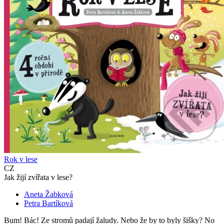
Rok v lese
CZ
Jak žijí zvířata v lese?
Aneta Žabková
Petra Bartíková
Bum! Bác! Ze stromů padají žaludy. Nebo že by to byly šišky? No