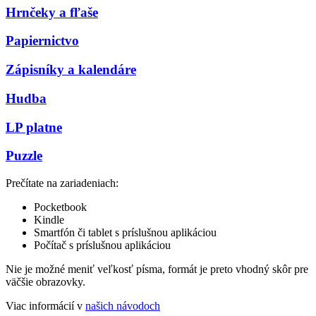
Hrnčeky a fľaše
Papiernictvo
Zápisníky a kalendáre
Hudba
LP platne
Puzzle
Prečítate na zariadeniach:
Pocketbook
Kindle
Smartfón či tablet s príslušnou aplikáciou
Počítač s príslušnou aplikáciou
Nie je možné meniť veľkosť písma, formát je preto vhodný skôr pre
väčšie obrazovky.
Viac informácií v
našich návodoch