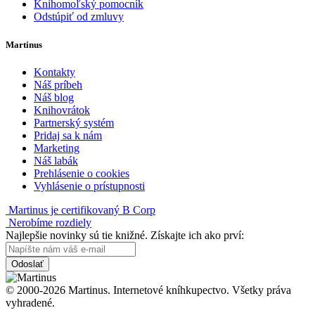
Knihomoľský pomocník
Odstúpiť od zmluvy
Martinus
Kontakty
Náš príbeh
Náš blog
Knihovrátok
Partnerský systém
Pridaj sa k nám
Marketing
Náš labák
Prehlásenie o cookies
Vyhlásenie o prístupnosti
Martinus je certifikovaný B Corp
Nerobíme rozdiely
Najlepšie novinky sú tie knižné. Získajte ich ako prví:
Odoslať
© 2000-2026 Martinus. Internetové kníhkupectvo. Všetky práva
vyhradené.