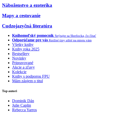
Náboženstvo a ezoterika
Mapy a cestovanie
Cudzojazyčná literatúra
Knihomoľský pomocník
Spýtajte sa Sherlocka, čo čítať
Odporúčame pre vás
Knižné tipy ušité na mieru vám
Všetky knihy
Knihy roka 2025
Bestsellery
Novinky
Pripravované
Akcie a zľavy
Kolekcie
Knihy s podporou FPU
Mám záujem o titul
Top autori
Dominik Dán
Julie Caplin
Rebecca Yarros