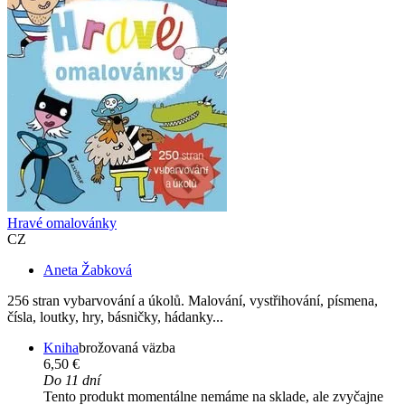
Hravé omalovánky
CZ
Aneta Žabková
256 stran vybarvování a úkolů. Malování, vystřihování, písmena,
čísla, loutky, hry, básničky, hádanky...
Kniha
brožovaná väzba
6,50 €
Do 11 dní
Tento produkt momentálne nemáme na sklade, ale zvyčajne