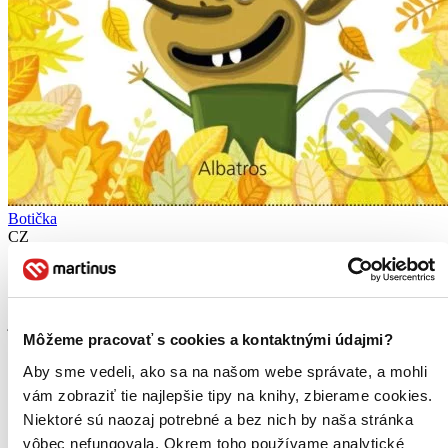
Botička
CZ
Aneta Žabková
Trochu napínavý, trochu dojemný a opravdu hodně veselý - takový
je příběh dvou jabloňových skřítků, jedné holčičky a její ztracené
Môžeme pracovať s cookies a kontaktnými údajmi?
botičky. Listěnka a Jablonín očekávají každým dnem narození
prvního miminka, ale kam ho uloží? Nemají...
Aby sme vedeli, ako sa na našom webe správate, a mohli
Kniha
pevná väzba
vám zobraziť tie najlepšie tipy na knihy, zbierame cookies.
10,19 €
Niektoré sú naozaj potrebné a bez nich by naša stránka
Do 13 – 18 dní
vôbec nefungovala. Okrem toho používame analytické
Tento produkt momentálne nemáme na sklade, ale zvyčajne