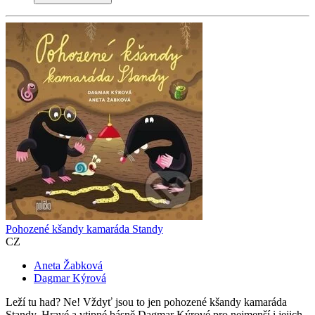
Pohozené kšandy kamaráda Standy
CZ
Aneta Žabková
Dagmar Kýrová
Leží tu had? Ne! Vždyť jsou to jen pohozené kšandy kamaráda
Standy. Hravé a vtipné básně Dagmar Kýrové pro nejmenší i jejich