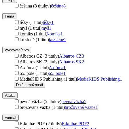
čeština (8 titulov)
čeština
8
Téma
líšky (1 titul)
líšky
1
myš (1 titul)
myš
1
komiks (1 titul)
komiks
1
kreslené (1 titul)
kreslené
1
Vydavateľstvo
Albatros CZ (3 tituly)
Albatros CZ
3
Albatros SK (2 tituly)
Albatros SK
2
Axióma (1 titul)
Axióma
1
65. pole (1 titul)
65. pole
1
MediaKIDS Publishing (1 titul)
MediaKIDS Publishing
1
Ďalšie možnosti
Väzba
pevná väzba (5 titulov)
pevná väzba
5
brožovaná väzba (1 titul)
brožovaná väzba
1
Formát
E-kniha: PDF (2 tituly)
E-kniha: PDF
2