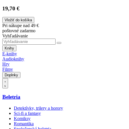
19,70 €
Vložiť do košíka
Pri nákupe nad 49 €
poštovné zadarmo
Vyhľadávanie
Knihy
E-knihy
Audioknihy
Hry
Filmy
Doplnky
Beletria
Detektívky, trilery a horory
Sci-fi a fantasy
Komiksy
Romantika
Spoločenská beletria