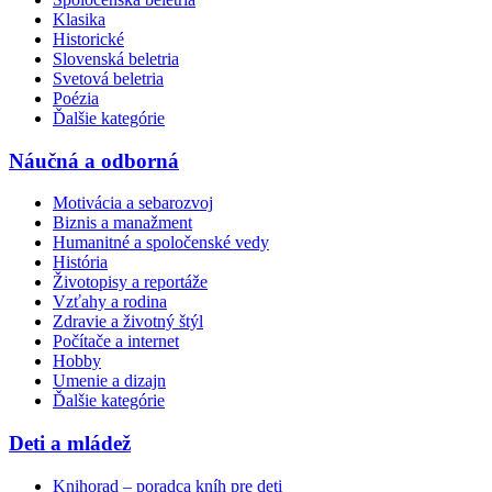
Klasika
Historické
Slovenská beletria
Svetová beletria
Poézia
Ďalšie kategórie
Náučná a odborná
Motivácia a sebarozvoj
Biznis a manažment
Humanitné a spoločenské vedy
História
Životopisy a reportáže
Vzťahy a rodina
Zdravie a životný štýl
Počítače a internet
Hobby
Umenie a dizajn
Ďalšie kategórie
Deti a mládež
Knihorad – poradca kníh pre deti