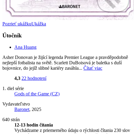
Pozrieť ukážku
Ukážka
Útočník
Ana Huang
Asher Donovan je žijící legenda Premier League a pravděpodobně
nejlepší fotbalista na světě. Scarlett DuBoisová je baletka s duší
bojovnice, do jejíž slibné kariéry zasáhla...
Čítať viac
4,3
22 hodnotení
1. diel série
Gods of the Game (CZ)
Vydavateľstvo
Baronet
, 2025
640 strán
12-13 hodín čítania
Vychádzame z priemerného údaju o rýchlosti čítania 230 slov