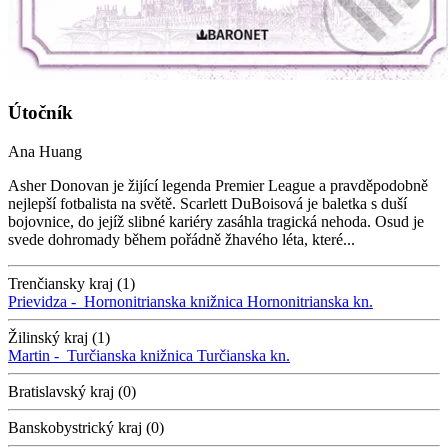
Útočník
Ana Huang
Asher Donovan je žijící legenda Premier League a pravděpodobně
nejlepší fotbalista na světě. Scarlett DuBoisová je baletka s duší
bojovnice, do jejíž slibné kariéry zasáhla tragická nehoda. Osud je
svede dohromady během pořádně žhavého léta, které...
Trenčiansky kraj (1)
Prievidza -
Hornonitrianska knižnica
Hornonitrianska kn.
Žilinský kraj (1)
Martin -
Turčianska knižnica
Turčianska kn.
Bratislavský kraj (0)
Banskobystrický kraj (0)