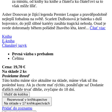
za minútu, od knihy ku knihe a čitateľa ku čitateľovi sa to
však môže líšiť.
Asher Donovan je žijící legenda Premier League a pravděpodobně
nejlepší fotbalista na světě. Scarlett DuBoisová je baletka s duší
bojovnice, do jejíž slibné kariéry zasáhla tragická nehoda. Osud je
svede dohromady během pořádně žhavého léta, které...
Čítať viac
Kniha
E-kniha
Čítaná
iný jazyk
Pevná väzba s prebalom
Čeština
Cena:
19,70 €
Na sklade 2 ks
Posielame ihneď
Túto knihu máme síce aktuálne na sklade, máme však už iba
posledné kusy. Ak ju chcete mať rýchlo, ponáhľajte sa! Dodanie
ďalších môže trvať dlhšie, zvyčajne do 18 dní.
Vložiť do košíka
Rezervovať v kníhkupectve
Na sklade v 17 kníhkupectvách
Pridať do zoznamu