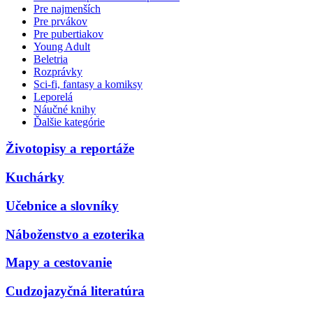
Pre najmenších
Pre prvákov
Pre pubertiakov
Young Adult
Beletria
Rozprávky
Sci-fi, fantasy a komiksy
Leporelá
Náučné knihy
Ďalšie kategórie
Životopisy a reportáže
Kuchárky
Učebnice a slovníky
Náboženstvo a ezoterika
Mapy a cestovanie
Cudzojazyčná literatúra