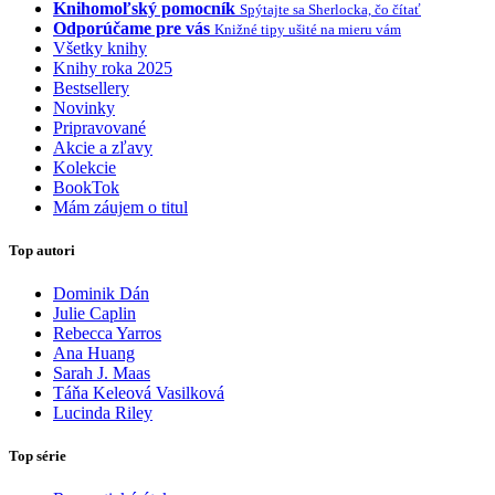
Knihomoľský pomocník
Spýtajte sa Sherlocka, čo čítať
Odporúčame pre vás
Knižné tipy ušité na mieru vám
Všetky knihy
Knihy roka 2025
Bestsellery
Novinky
Pripravované
Akcie a zľavy
Kolekcie
BookTok
Mám záujem o titul
Top autori
Dominik Dán
Julie Caplin
Rebecca Yarros
Ana Huang
Sarah J. Maas
Táňa Keleová Vasilková
Lucinda Riley
Top série