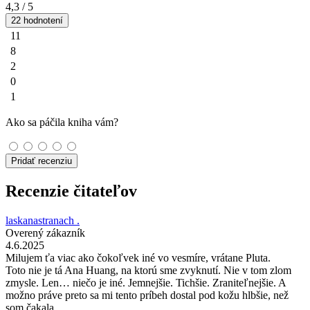
4,3
/ 5
22 hodnotení
11
8
2
0
1
Ako sa páčila kniha vám?
Pridať recenziu
Recenzie čitateľov
laskanastranach .
Overený zákazník
4.6.2025
Milujem ťa viac ako čokoľvek iné vo vesmíre, vrátane Pluta.
Toto nie je tá Ana Huang, na ktorú sme zvyknutí. Nie v tom zlom
zmysle. Len… niečo je iné. Jemnejšie. Tichšie. Zraniteľnejšie. A
možno práve preto sa mi tento príbeh dostal pod kožu hlbšie, než
som čakala.