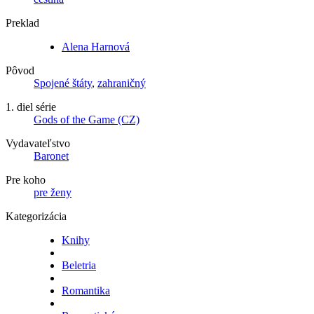
Preklad
Alena Harnová
Pôvod
Spojené štáty
,
zahraničný
1. diel série
Gods of the Game (CZ)
Vydavateľstvo
Baronet
Pre koho
pre ženy
Kategorizácia
Knihy
Beletria
Romantika