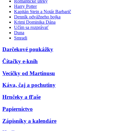
Romantické úteky
Harry Potter
Kapitán Stein a Notár Barbarič
Denník odvážneho bojka
Krimi Dominika Dána
Učím sa rozprávať
Duna
Smradi
Darčekové poukážky
Čítačky e-kníh
Vecičky od Martinusu
Káva, čaj a pochutiny
Hrnčeky a fľaše
Papiernictvo
Zápisníky a kalendáre