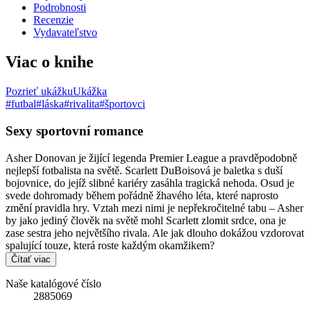
Podrobnosti
Recenzie
Vydavateľstvo
Viac o knihe
Pozrieť ukážku
Ukážka
#futbal
#láska
#rivalita
#športovci
Sexy sportovní romance
Asher Donovan je žijící legenda Premier League a pravděpodobně
nejlepší fotbalista na světě. Scarlett DuBoisová je baletka s duší
bojovnice, do jejíž slibné kariéry zasáhla tragická nehoda. Osud je
svede dohromady během pořádně žhavého léta, které naprosto
změní pravidla hry. Vztah mezi nimi je nepřekročitelné tabu – Asher
by jako jediný člověk na světě mohl Scarlett zlomit srdce, ona je
zase sestra jeho největšího rivala. Ale jak dlouho dokážou vzdorovat
spalující touze, která roste každým okamžikem?
Čítať viac
Naše katalógové číslo
2885069