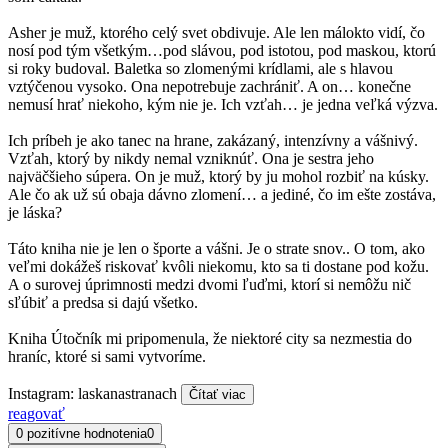
Asher je muž, ktorého celý svet obdivuje. Ale len málokto vidí, čo
nosí pod tým všetkým…pod slávou, pod istotou, pod maskou, ktorú
si roky budoval. Baletka so zlomenými krídlami, ale s hlavou
vztýčenou vysoko. Ona nepotrebuje zachrániť. A on… konečne
nemusí hrať niekoho, kým nie je. Ich vzťah… je jedna veľká výzva.
Ich príbeh je ako tanec na hrane, zakázaný, intenzívny a vášnivý.
Vzťah, ktorý by nikdy nemal vzniknúť. Ona je sestra jeho
najväčšieho súpera. On je muž, ktorý by ju mohol rozbiť na kúsky.
Ale čo ak už sú obaja dávno zlomení… a jediné, čo im ešte zostáva,
je láska?
Táto kniha nie je len o športe a vášni. Je o strate snov.. O tom, ako
veľmi dokážeš riskovať kvôli niekomu, kto sa ti dostane pod kožu.
A o surovej úprimnosti medzi dvomi ľuďmi, ktorí si nemôžu nič
sľúbiť a predsa si dajú všetko.
Kniha Útočník mi pripomenula, že niektoré city sa nezmestia do
hraníc, ktoré si sami vytvoríme.
Instagram: laskanastranach
Čítať viac
reagovať
0 pozitívne hodnotenia
0