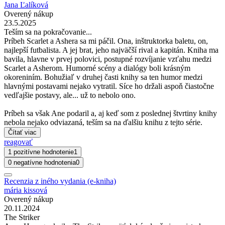
Jana Ľalíková
Overený nákup
23.5.2025
Teším sa na pokračovanie...
Príbeh Scarlet a Ashera sa mi páčil. Ona, inštruktorka baletu, on,
najlepší futbalista. A jej brat, jeho najväčší rival a kapitán. Kniha ma
bavila, hlavne v prvej polovici, postupné rozvíjanie vzťahu medzi
Scarlet a Asherom. Humorné scény a dialógy boli krásným
okoreniním. Bohužiaľ v druhej časti knihy sa ten humor medzi
hlavnými postavami nejako vytratil. Síce ho držali aspoň čiastočne
vedľajšie postavy, ale... už to nebolo ono.
Príbeh sa však Ane podaril a, aj keď som z poslednej štvrtiny knihy
nebola nejako odviazaná, teším sa na ďalšiu knihu z tejto série.
Čítať viac
reagovať
1 pozitívne hodnotenie
1
0 negatívne hodnotenia
0
Recenzia z iného vydania (e-kniha)
mária kissová
Overený nákup
20.11.2024
The Striker