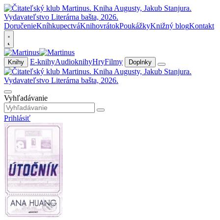
Doručenie
Kníhkupectvá
Knihovrátok
Poukážky
Knižný blog
Kontakt
E-knihy
Audioknihy
Hry
Filmy
Knihy
Doplnky
Vyhľadávanie
Prihlásiť