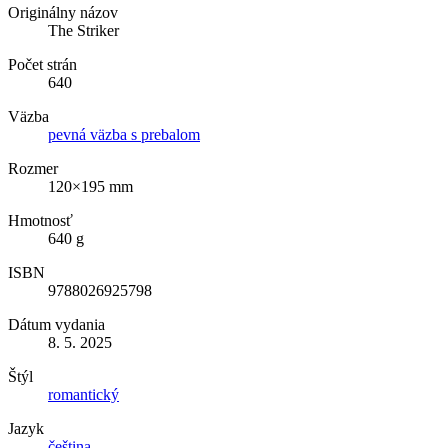
Originálny názov
The Striker
Počet strán
640
Väzba
pevná väzba s prebalom
Rozmer
120×195 mm
Hmotnosť
640 g
ISBN
9788026925798
Dátum vydania
8. 5. 2025
Štýl
romantický
Jazyk
čeština