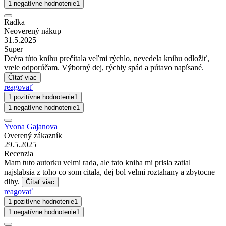
1 negatívne hodnotenie
1
Radka
Neoverený nákup
31.5.2025
Super
Dcéra túto knihu prečítala veľmi rýchlo, nevedela knihu odložiť,
vrele odporúčam. Výborný dej, rýchly spád a pútavo napísané.
Čítať viac
reagovať
1 pozitívne hodnotenie
1
1 negatívne hodnotenie
1
Yvona Gajanova
Overený zákazník
29.5.2025
Recenzia
Mam tuto autorku velmi rada, ale tato kniha mi prisla zatial
najslabsia z toho co som citala, dej bol velmi roztahany a zbytocne
dlhy.
Čítať viac
reagovať
1 pozitívne hodnotenie
1
1 negatívne hodnotenie
1