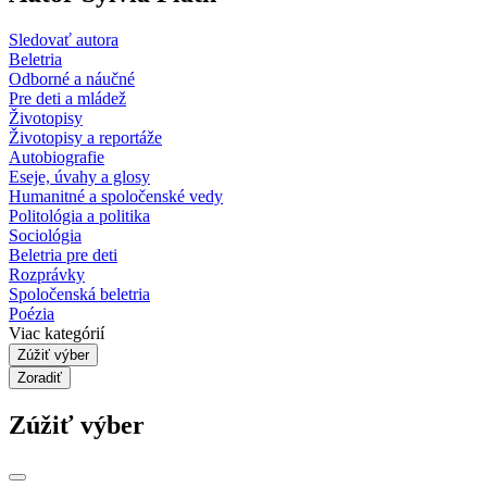
Sledovať autora
Beletria
Odborné a náučné
Pre deti a mládež
Životopisy
Životopisy a reportáže
Autobiografie
Eseje, úvahy a glosy
Humanitné a spoločenské vedy
Politológia a politika
Sociológia
Beletria pre deti
Rozprávky
Spoločenská beletria
Poézia
Viac kategórií
Zúžiť výber
Zoradiť
Zúžiť výber