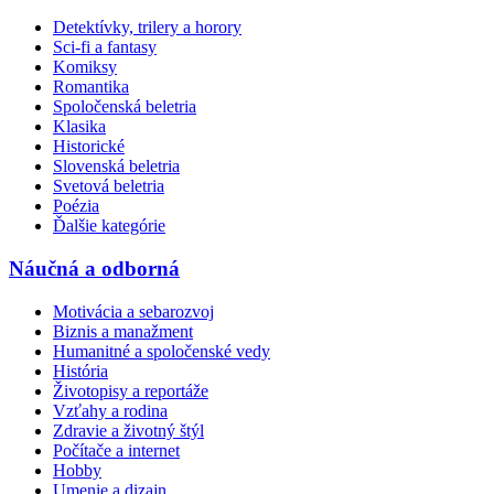
Detektívky, trilery a horory
Sci-fi a fantasy
Komiksy
Romantika
Spoločenská beletria
Klasika
Historické
Slovenská beletria
Svetová beletria
Poézia
Ďalšie kategórie
Náučná a odborná
Motivácia a sebarozvoj
Biznis a manažment
Humanitné a spoločenské vedy
História
Životopisy a reportáže
Vzťahy a rodina
Zdravie a životný štýl
Počítače a internet
Hobby
Umenie a dizajn