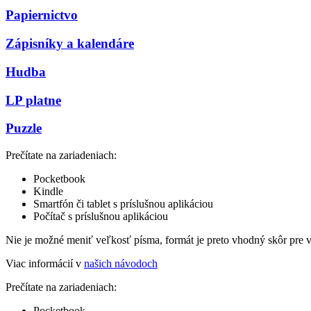
Papiernictvo
Zápisníky a kalendáre
Hudba
LP platne
Puzzle
Prečítate na zariadeniach:
Pocketbook
Kindle
Smartfón či tablet s príslušnou aplikáciou
Počítač s príslušnou aplikáciou
Nie je možné meniť veľkosť písma, formát je preto vhodný skôr pre 
Viac informácií v
našich návodoch
Prečítate na zariadeniach:
Pocketbook