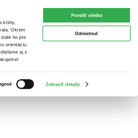
Povoliť všetko
a knihy,
ovala. Okrem
Odmietnuť
stále ho pre
u orientáciu.
dieľame aj s
Ďakujeme!
ngové
Zobraziť detaily