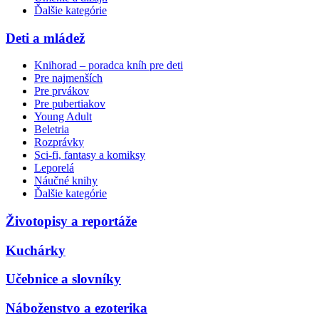
Ďalšie kategórie
Deti a mládež
Knihorad – poradca kníh pre deti
Pre najmenších
Pre prvákov
Pre pubertiakov
Young Adult
Beletria
Rozprávky
Sci-fi, fantasy a komiksy
Leporelá
Náučné knihy
Ďalšie kategórie
Životopisy a reportáže
Kuchárky
Učebnice a slovníky
Náboženstvo a ezoterika