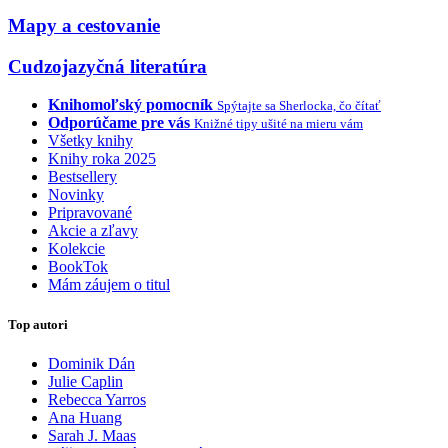
Mapy a cestovanie
Cudzojazyčná literatúra
Knihomoľský pomocník
Spýtajte sa Sherlocka, čo čítať
Odporúčame pre vás
Knižné tipy ušité na mieru vám
Všetky knihy
Knihy roka 2025
Bestsellery
Novinky
Pripravované
Akcie a zľavy
Kolekcie
BookTok
Mám záujem o titul
Top autori
Dominik Dán
Julie Caplin
Rebecca Yarros
Ana Huang
Sarah J. Maas