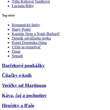
Táňa Keleová Vasilková
Lucinda Riley
Top série
Romantické úteky
Harry Potter
Kapitán Stein a Notár Barbarič
Denník odvážneho bojka
Krimi Dominika Dána
Učím sa rozprávať
Duna
Smradi
Darčekové poukážky
Čítačky e-kníh
Vecičky od Martinusu
Káva, čaj a pochutiny
Hrnčeky a fľaše