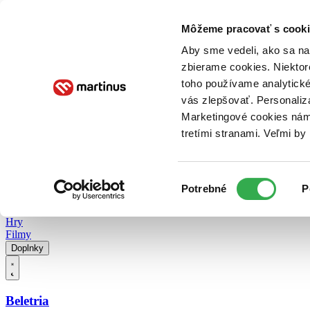
Doručenie
Kníhkupectvá
Knihovrátok
Poukážky
Knižný blog
Kontakt
Môžeme pracovať s cooki
Aby sme vedeli, ako sa na 
zbierame cookies. Niektor
E-knihy
Audioknihy
Hry
Filmy
Knihy
Doplnky
toho používame analytické
vás zlepšovať. Personaliz
Vyhľadávanie
Marketingové cookies nám 
tretími stranami. Veľmi b
Prihlásiť
Vyhľadávanie
Výber
Knihy
Potrebné
P
súhlasu
E-knihy
Audioknihy
Hry
Filmy
Doplnky
Beletria