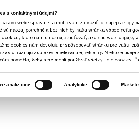
es a kontaktnými údajmi?
našom webe správate, a mohli vám zobraziť tie najlepšie tipy n
é sú naozaj potrebné a bez nich by naša stránka vôbec nefung
 cookies, ktoré nám umožňujú zisťovať, ako náš web funguje, a 
ačné cookies nám dovoľujú prispôsobovať stránku pre vašu lepši
zas umožňujú zobrazenie relevantnej reklamy. Niektoré údaje z
y nám pomohlo, keby sme mohli používať všetky tieto cookies. 
ersonalizačné
Analytické
Marketi