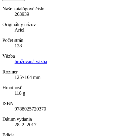
Naše katalógové číslo
263939
Originálny názov
Ariel
Počet strán
128
Väzba
brožovaná väzba
Rozmer
125×164 mm
Hmotnosť
118 g
ISBN
9788025720370
Dátum vydania
28. 2. 2017
Edícia