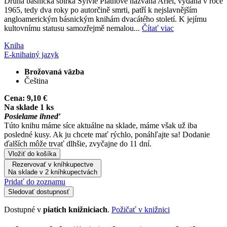
Druhá básnická sbírka Sylvie Plathové nazvaná Ariel, vydaná v roce
1965, tedy dva roky po autorčině smrti, patří k nejslavnějším
angloamerickým básnickým knihám dvacátého století. K jejímu
kultovnímu statusu samozřejmě nemalou...
Čítať viac
Kniha
E-kniha
iný jazyk
Brožovaná väzba
Čeština
Cena:
9,10 €
Na sklade 1 ks
Posielame ihneď
Túto knihu máme síce aktuálne na sklade, máme však už iba
posledné kusy. Ak ju chcete mať rýchlo, ponáhľajte sa! Dodanie
ďalších môže trvať dlhšie, zvyčajne do 11 dní.
Vložiť do košíka
Rezervovať v kníhkupectve
Na sklade v 2 kníhkupectvách
Pridať do zoznamu
Sledovať dostupnosť
Dostupné v
piatich knižniciach
.
Požičať v knižnici