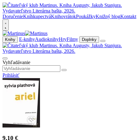
Doručenie
Kníhkupectvá
Knihovrátok
Poukážky
Knižný blog
Kontakt
E-knihy
Audioknihy
Hry
Filmy
Knihy
Doplnky
Vyhľadávanie
Prihlásiť
9,10 €