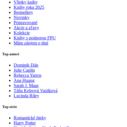
Všetky knihy
Knihy roka 2025
Bestsellery
Novinky
Pripravované
Akcie a zľavy
Kolekcie
Knihy s podporou FPU
Mám záujem o titul
Top autori
Dominik Dán
Julie Caplin
Rebecca Yarros
Ana Huang
Sarah J. Maas
Táňa Keleová Vasilková
Lucinda Riley
Top série
Romantické úteky
Harry Potter