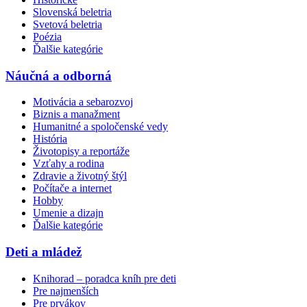
Slovenská beletria
Svetová beletria
Poézia
Ďalšie kategórie
Náučná a odborná
Motivácia a sebarozvoj
Biznis a manažment
Humanitné a spoločenské vedy
História
Životopisy a reportáže
Vzťahy a rodina
Zdravie a životný štýl
Počítače a internet
Hobby
Umenie a dizajn
Ďalšie kategórie
Deti a mládež
Knihorad – poradca kníh pre deti
Pre najmenších
Pre prvákov