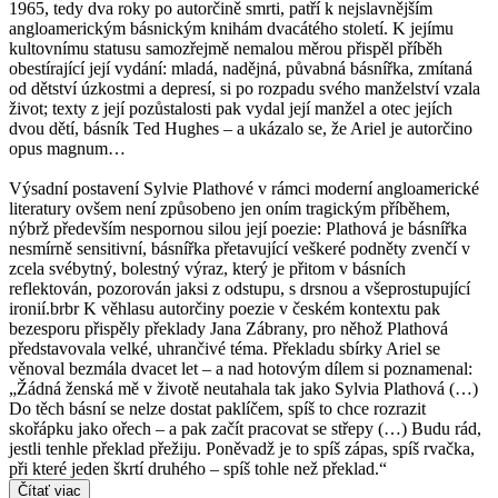
1965, tedy dva roky po autorčině smrti, patří k nejslavnějším
angloamerickým básnickým knihám dvacátého století. K jejímu
kultovnímu statusu samozřejmě nemalou měrou přispěl příběh
obestírající její vydání: mladá, nadějná, půvabná básnířka, zmítaná
od dětství úzkostmi a depresí, si po rozpadu svého manželství vzala
život; texty z její pozůstalosti pak vydal její manžel a otec jejích
dvou dětí, básník Ted Hughes – a ukázalo se, že Ariel je autorčino
opus magnum…
Výsadní postavení Sylvie Plathové v rámci moderní angloamerické
literatury ovšem není způsobeno jen oním tragickým příběhem,
nýbrž především nespornou silou její poezie: Plathová je básnířka
nesmírně sensitivní, básnířka přetavující veškeré podněty zvenčí v
zcela svébytný, bolestný výraz, který je přitom v básních
reflektován, pozorován jaksi z odstupu, s drsnou a všeprostupující
ironií.brbr K věhlasu autorčiny poezie v českém kontextu pak
bezesporu přispěly překlady Jana Zábrany, pro něhož Plathová
představovala velké, uhrančivé téma. Překladu sbírky Ariel se
věnoval bezmála dvacet let – a nad hotovým dílem si poznamenal:
„Žádná ženská mě v životě neutahala tak jako Sylvia Plathová (…)
Do těch básní se nelze dostat paklíčem, spíš to chce rozrazit
skořápku jako ořech – a pak začít pracovat se střepy (…) Budu rád,
jestli tenhle překlad přežiju. Poněvadž je to spíš zápas, spíš rvačka,
při které jeden škrtí druhého – spíš tohle než překlad.“
Čítať viac