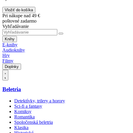
Vložiť do košíka
Pri nákupe nad 49 €
poštovné zadarmo
Vyhľadávanie
Knihy
E-knihy
Audioknihy
Hry
Filmy
Doplnky
Beletria
Detektívky, trilery a horory
Sci-fi a fantasy
Komiksy
Romantika
Spoločenská beletria
Klasika
Historické