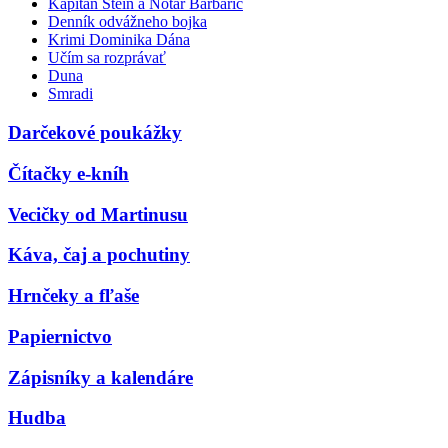
Kapitán Stein a Notár Barbarič
Denník odvážneho bojka
Krimi Dominika Dána
Učím sa rozprávať
Duna
Smradi
Darčekové poukážky
Čítačky e-kníh
Vecičky od Martinusu
Káva, čaj a pochutiny
Hrnčeky a fľaše
Papiernictvo
Zápisníky a kalendáre
Hudba