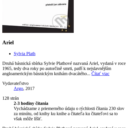
Ariel
Sylvia Plath
Druhá básnická sbírka Sylvie Plathové nazvaná Ariel, vydaná v roce
1965, tedy dva roky po autorčině smrti, patří k nejslavnějším
angloamerickým básnickým knihám dvacátého...
Čítať viac
Vydavateľstvo
Argo
, 2017
128 strán
2-3 hodiny čítania
Vychádzame z priemerného údaju o rýchlosti čítania 230 slov
za minútu, od knihy ku knihe a čitateľa ku čitateľovi sa to
však môže líšiť.