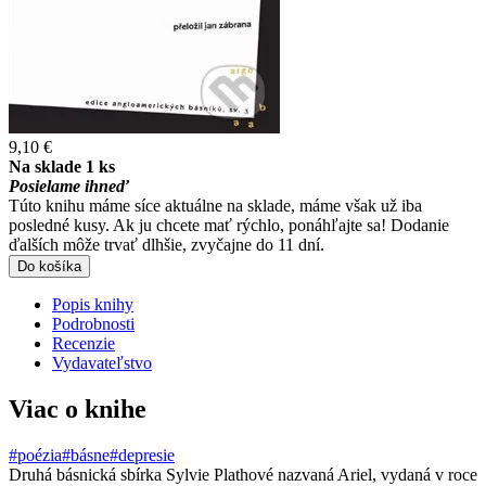
9,10 €
Na sklade 1 ks
Posielame ihneď
Túto knihu máme síce aktuálne na sklade, máme však už iba
posledné kusy. Ak ju chcete mať rýchlo, ponáhľajte sa! Dodanie
ďalších môže trvať dlhšie, zvyčajne do 11 dní.
Do košíka
Popis knihy
Podrobnosti
Recenzie
Vydavateľstvo
Viac o knihe
#poézia
#básne
#depresie
Druhá básnická sbírka Sylvie Plathové nazvaná Ariel, vydaná v roce