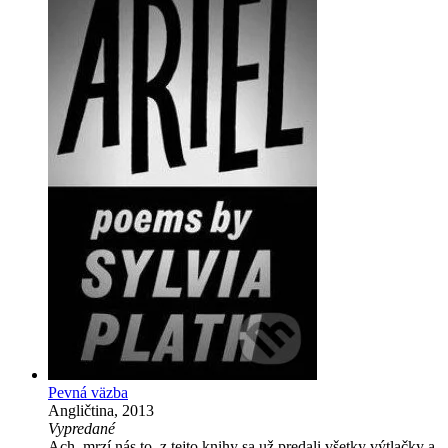
Pevná väzba
Angličtina, 2013
Vypredané
Ach, mrzí nás to, z tejto knihy sa už predali všetky výtlačky a