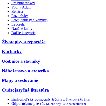
Pre pubertiakov
Young Adult
Beletria
Rozprávky
Sci-fi, fantasy a komiksy
Leporelá
Náučné knihy
Ďalšie kategórie
Životopisy a reportáže
Kuchárky
Učebnice a slovníky
Náboženstvo a ezoterika
Mapy a cestovanie
Cudzojazyčná literatúra
Knihomoľský pomocník
Spýtajte sa Sherlocka, čo čítať
Odporúčame pre vás
Knižné tipy ušité na mieru vám