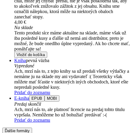
čítal, môže jej chýbať prebal, nie je však poškodená tak, aby
to akokoľvek znižovalo zážitok z jej obsahu. Knihu sme
označili nálepkou, ktorá môže na niektorých obaloch
zanechať stopy.
4,00 €
Na sklade
Tento produkt síce máme aktuálne na sklade, máme však už
iba posledné kusy a ďalšie už nemá ani distribútor, preto je
možné, že bude onedlho úplne vypredaný. Ak ho chcete mať,
ponáhľajte sa!
Vložiť do košíka
Kniha
pevná väzba
Vypredané
Ach, mrzí nás to, z tejto knihy sa už predali všetky výtlačky a
nemáme ju na sklade my ani vydavateľ :( Teoreticky však
môžete mať šťastie v niektorých iných obchodoch, ktoré ešte
nepredali posledné kusy.
Pridať do zoznamu
E-kniha
EPUB
MOBI
Predaj skončil
Ach, mrzí nás to, ale platnosť licencie na predaj tohto titulu
vypršala. Nemôžeme ho už bohužiaľ predávať :-(
Pridať do zoznamu
Ďalšie formáty