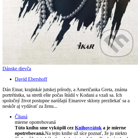
Dánske dievča
David Ebershoff
Dán Einar, krajinkár jutskej prírody, a Američanka Greta, známa
portrétistka, sa stretli ešte počas štúdií v Kodani a vzali sa. Ich
spoločný život postupne narúšajú Einarove sklony prezliekať sa a
neskôr aj vydávať za ženu...
Čítaná
mierne opotrebovaná
Túto knihu sme vykúpili cez
Knihovrátok
a je mierne
opotrebovaná.
Na tejto knihe už síce poznať, že ju niekto