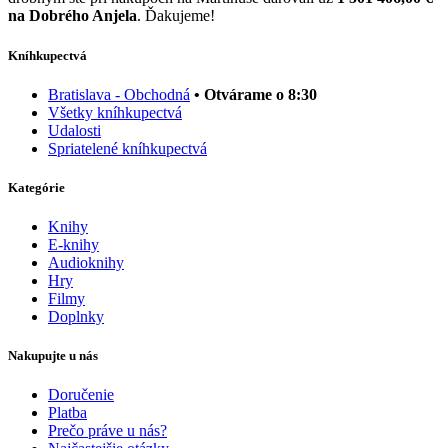
na Dobrého Anjela
. Ďakujeme!
Kníhkupectvá
Bratislava - Obchodná
• Otvárame o 8:30
Všetky kníhkupectvá
Udalosti
Spriatelené kníhkupectvá
Kategórie
Knihy
E-knihy
Audioknihy
Hry
Filmy
Doplnky
Nakupujte u nás
Doručenie
Platba
Prečo práve u nás?