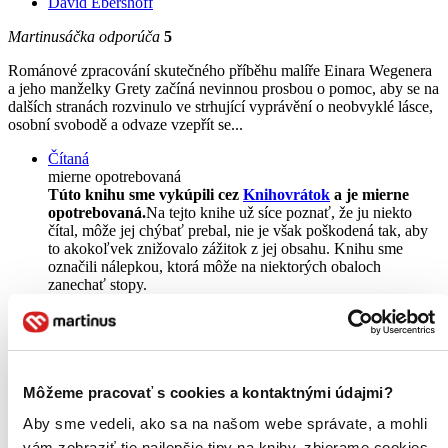
David Ebershoff
Martinusáčka odporúča
5
Románové zpracování skutečného příběhu malíře Einara Wegenera
a jeho manželky Grety začíná nevinnou prosbou o pomoc, aby se na
dalších stranách rozvinulo ve strhující vyprávění o neobvyklé lásce,
osobní svobodě a odvaze vzepřít se...
Čítaná
mierne opotrebovaná
Túto knihu sme vykúpili cez
Knihovrátok
a je mierne
opotrebovaná.
Na tejto knihe už síce poznať, že ju niekto
čítal, môže jej chýbať prebal, nie je však poškodená tak, aby
to akokoľvek znižovalo zážitok z jej obsahu. Knihu sme
označili nálepkou, ktorá môže na niektorých obaloch
zanechať stopy.
5,20 €
Na sklade
Táto kniha sa môže na cestu ku vám vybrať prakticky
okamžite! Ak si ju objednáte do 13:00 v pracovný deň,
odošleme vám ju ešte dnes, inak najneskôr nasledujúci
Môžeme pracovať s cookies a kontaktnými údajmi?
pracovný deň.
Vložiť do košíka
Aby sme vedeli, ako sa na našom webe správate, a mohli
Kniha
pevná väzba
vám zobraziť tie najlepšie tipy na knihy, zbierame cookies.