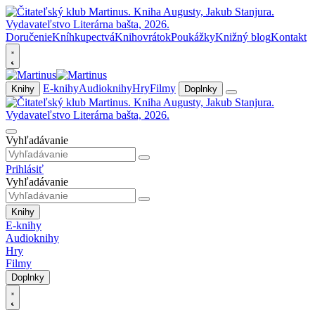
Doručenie
Kníhkupectvá
Knihovrátok
Poukážky
Knižný blog
Kontakt
E-knihy
Audioknihy
Hry
Filmy
Knihy
Doplnky
Vyhľadávanie
Prihlásiť
Vyhľadávanie
Knihy
E-knihy
Audioknihy
Hry
Filmy
Doplnky