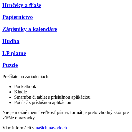
Hrnčeky a fľaše
Papiernictvo
Zápisníky a kalendáre
Hudba
LP platne
Puzzle
Prečítate na zariadeniach:
Pocketbook
Kindle
Smartfón či tablet s príslušnou aplikáciou
Počítač s príslušnou aplikáciou
Nie je možné meniť veľkosť písma, formát je preto vhodný skôr pre
väčšie obrazovky.
Viac informácií v
našich návodoch