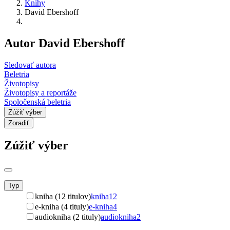
Knihy
David Ebershoff
Autor David Ebershoff
Sledovať autora
Beletria
Životopisy
Životopisy a reportáže
Spoločenská beletria
Zúžiť výber
Zoradiť
Zúžiť výber
Typ
kniha (12 titulov)
kniha
12
e-kniha (4 tituly)
e-kniha
4
audiokniha (2 tituly)
audiokniha
2