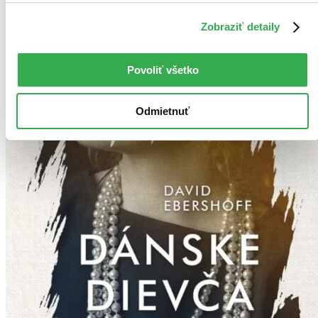
Zobraziť detaily
Povoliť všetko
Odmietnuť