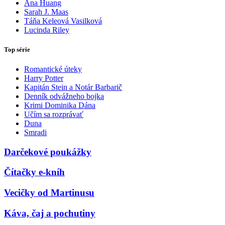
Ana Huang
Sarah J. Maas
Táňa Keleová Vasilková
Lucinda Riley
Top série
Romantické úteky
Harry Potter
Kapitán Stein a Notár Barbarič
Denník odvážneho bojka
Krimi Dominika Dána
Učím sa rozprávať
Duna
Smradi
Darčekové poukážky
Čítačky e-kníh
Vecičky od Martinusu
Káva, čaj a pochutiny