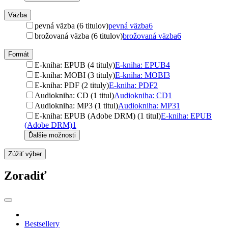
Väzba
pevná väzba (6 titulov)
pevná väzba
6
brožovaná väzba (6 titulov)
brožovaná väzba
6
Formát
E-kniha: EPUB (4 tituly)
E-kniha: EPUB
4
E-kniha: MOBI (3 tituly)
E-kniha: MOBI
3
E-kniha: PDF (2 tituly)
E-kniha: PDF
2
Audiokniha: CD (1 titul)
Audiokniha: CD
1
Audiokniha: MP3 (1 titul)
Audiokniha: MP3
1
E-kniha: EPUB (Adobe DRM) (1 titul)
E-kniha: EPUB
(Adobe DRM)
1
Ďalšie možnosti
Zúžiť výber
Zoradiť
Bestsellery