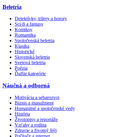
Beletria
Detektívky, trilery a horory
Sci-fi a fantasy
Komiksy
Romantika
Spoločenská beletria
Klasika
Historické
Slovenská beletria
Svetová beletria
Poézia
Ďalšie kategórie
Náučná a odborná
Motivácia a sebarozvoj
Biznis a manažment
Humanitné a spoločenské vedy
História
Životopisy a reportáže
Vzťahy a rodina
Zdravie a životný štýl
Počítače a internet