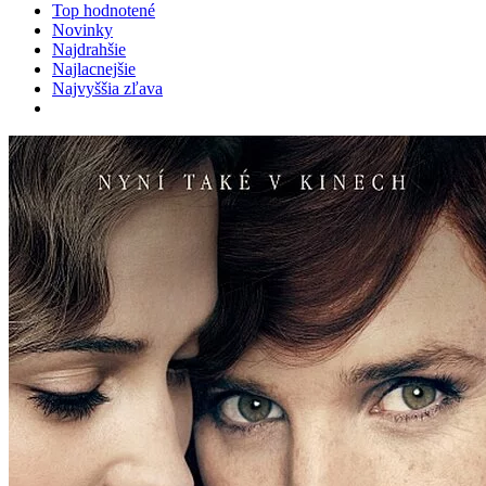
Top hodnotené
Novinky
Najdrahšie
Najlacnejšie
Najvyššia zľava