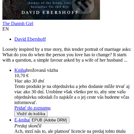
The Danish Girl
EN
David Ebershoff
Loosely inspired by a true story, this tender portrait of marriage asks:
What do you do when the person you love has to change? It starts
with a question, a simple favour asked by a wife of her husband ...
Kniha
brožovaná väzba
10,70 €
Viac ako 30 dní
Tento produkt je na objednávku a jeho dodanie môže trvať aj
viac ako 30 dní. Urobíme však všetko pre to, aby sme vašu
objednávku odoslali čo najskôr a o jej ceste vás budeme včas
informovať.
Pridať do zoznamu
Vložiť do košíka
E-kniha
EPUB (Adobe DRM)
Predaj skončil
Ach, mrzí nás to, ale platnosť licencie na predaj tohto titulu