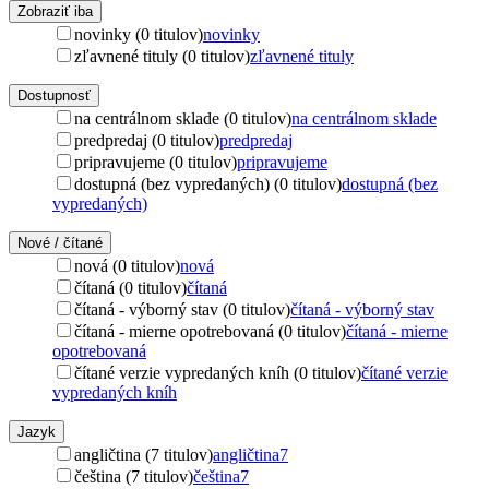
Zobraziť iba
novinky (0 titulov)
novinky
zľavnené tituly (0 titulov)
zľavnené tituly
Dostupnosť
na centrálnom sklade (0 titulov)
na centrálnom sklade
predpredaj (0 titulov)
predpredaj
pripravujeme (0 titulov)
pripravujeme
dostupná (bez vypredaných) (0 titulov)
dostupná (bez
vypredaných)
Nové / čítané
nová (0 titulov)
nová
čítaná (0 titulov)
čítaná
čítaná - výborný stav (0 titulov)
čítaná - výborný stav
čítaná - mierne opotrebovaná (0 titulov)
čítaná - mierne
opotrebovaná
čítané verzie vypredaných kníh (0 titulov)
čítané verzie
vypredaných kníh
Jazyk
angličtina (7 titulov)
angličtina
7
čeština (7 titulov)
čeština
7