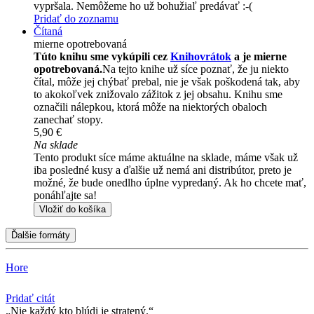
vypršala. Nemôžeme ho už bohužiaľ predávať :-(
Pridať do zoznamu
Čítaná
mierne opotrebovaná
Túto knihu sme vykúpili cez
Knihovrátok
a je mierne
opotrebovaná.
Na tejto knihe už síce poznať, že ju niekto
čítal, môže jej chýbať prebal, nie je však poškodená tak, aby
to akokoľvek znižovalo zážitok z jej obsahu. Knihu sme
označili nálepkou, ktorá môže na niektorých obaloch
zanechať stopy.
5,90 €
Na sklade
Tento produkt síce máme aktuálne na sklade, máme však už
iba posledné kusy a ďalšie už nemá ani distribútor, preto je
možné, že bude onedlho úplne vypredaný. Ak ho chcete mať,
ponáhľajte sa!
Vložiť do košíka
Ďalšie formáty
Hore
Pridať citát
Nie každý kto blúdi je stratený.