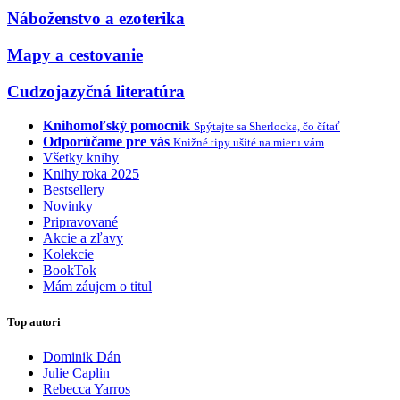
Náboženstvo a ezoterika
Mapy a cestovanie
Cudzojazyčná literatúra
Knihomoľský pomocník
Spýtajte sa Sherlocka, čo čítať
Odporúčame pre vás
Knižné tipy ušité na mieru vám
Všetky knihy
Knihy roka 2025
Bestsellery
Novinky
Pripravované
Akcie a zľavy
Kolekcie
BookTok
Mám záujem o titul
Top autori
Dominik Dán
Julie Caplin
Rebecca Yarros