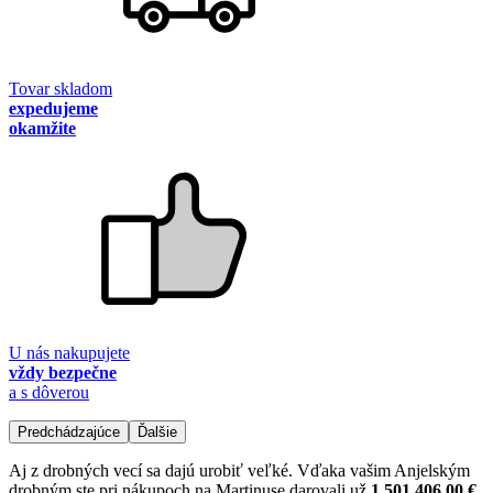
Tovar skladom
expedujeme
okamžite
U nás nakupujete
vždy bezpečne
a s dôverou
Predchádzajúce
Ďalšie
Aj z drobných vecí sa dajú urobiť veľké. Vďaka vašim Anjelským
drobným ste pri nákupoch na Martinuse darovali už
1 501 406,00 €