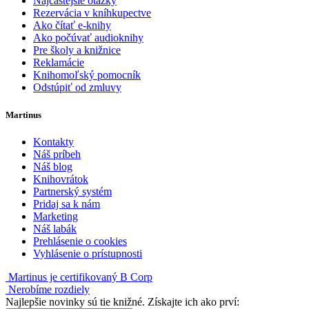
Najčastejšie otázky
Rezervácia v kníhkupectve
Ako čítať e-knihy
Ako počúvať audioknihy
Pre školy a knižnice
Reklamácie
Knihomoľský pomocník
Odstúpiť od zmluvy
Martinus
Kontakty
Náš príbeh
Náš blog
Knihovrátok
Partnerský systém
Pridaj sa k nám
Marketing
Náš labák
Prehlásenie o cookies
Vyhlásenie o prístupnosti
Martinus je certifikovaný B Corp
Nerobíme rozdiely
Najlepšie novinky sú tie knižné. Získajte ich ako prví: