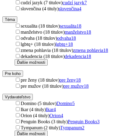
cudzí jazyk (7 titulov)
cudzí jazyk
7
slovenčina (4 tituly)
slovenčina
4
Téma
sexualita (18 titulov)
sexualita
18
manželstvo (18 titulov)
manželstvo
18
odvaha (18 titulov)
odvaha
18
lgbtq+ (18 titulov)
lgbtq+
18
zmena pohlavia (18 titulov)
zmena pohlavia
18
dekadencia (18 titulov)
dekadencia
18
Ďalšie možnosti
Pre koho
pre ženy (18 titulov)
pre ženy
18
pre mužov (18 titulov)
pre mužov
18
Vydavateľstvo
Domino (5 titulov)
Domino
5
Ikar (4 tituly)
Ikar
4
Orion (4 tituly)
Orion
4
Penguin Books (3 tituly)
Penguin Books
3
Tympanum (2 tituly)
Tympanum
2
Ďalšie možnosti