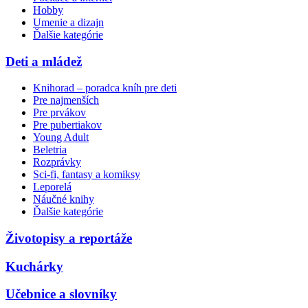
Hobby
Umenie a dizajn
Ďalšie kategórie
Deti a mládež
Knihorad – poradca kníh pre deti
Pre najmenších
Pre prvákov
Pre pubertiakov
Young Adult
Beletria
Rozprávky
Sci-fi, fantasy a komiksy
Leporelá
Náučné knihy
Ďalšie kategórie
Životopisy a reportáže
Kuchárky
Učebnice a slovníky