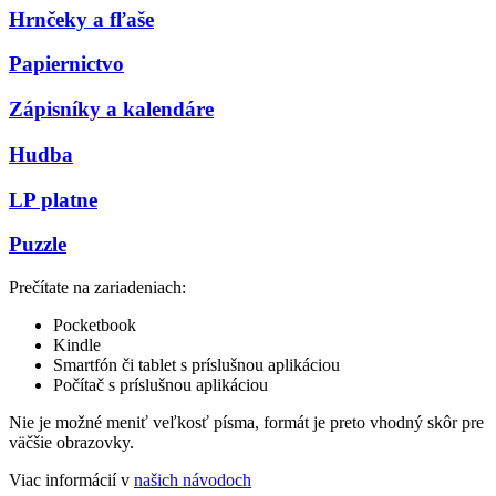
Hrnčeky a fľaše
Papiernictvo
Zápisníky a kalendáre
Hudba
LP platne
Puzzle
Prečítate na zariadeniach:
Pocketbook
Kindle
Smartfón či tablet s príslušnou aplikáciou
Počítač s príslušnou aplikáciou
Nie je možné meniť veľkosť písma, formát je preto vhodný skôr pre
väčšie obrazovky.
Viac informácií v
našich návodoch