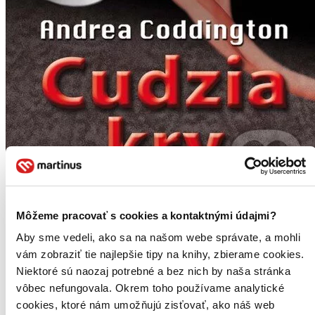
Môžeme pracovať s cookies a kontaktnými údajmi?
Cudzia krv
Aby sme vedeli, ako sa na našom webe správate, a mohli
Andrea Coddington
vám zobraziť tie najlepšie tipy na knihy, zbierame cookies.
Cudzia krv je skutočný príbeh troch priateliek – Zuzany, Karly a
Niektoré sú naozaj potrebné a bez nich by naša stránka
Ely, zachytávajúci ich životy od mladého idealistického až po zrelý,
vôbec nefungovala. Okrem toho používame analytické
ich cestu za sebapoznaním a takpovediac za vlastnou krvou...
cookies, ktoré nám umožňujú zisťovať, ako náš web