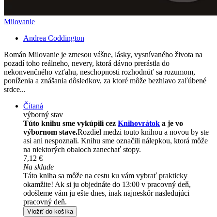
Milovanie
Andrea Coddington
Román Milovanie je zmesou vášne, lásky, vysnívaného života na
pozadí toho reálneho, nevery, ktorá dávno prerástla do
nekonvenčného vzťahu, neschopnosti rozhodnúť sa rozumom,
poníženia a znášania dôsledkov, za ktoré môže bezhlavo zaľúbené
srdce...
Čítaná
výborný stav
Túto knihu sme vykúpili cez
Knihovrátok
a je vo
výbornom stave.
Rozdiel medzi touto knihou a novou by ste
asi ani nespoznali. Knihu sme označili nálepkou, ktorá môže
na niektorých obaloch zanechať stopy.
7,12 €
Na sklade
Táto kniha sa môže na cestu ku vám vybrať prakticky
okamžite! Ak si ju objednáte do 13:00 v pracovný deň,
odošleme vám ju ešte dnes, inak najneskôr nasledujúci
pracovný deň.
Vložiť do košíka