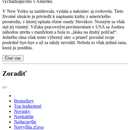
vychádzajúceho v Amerike.
V New Yorku sa zamilovala, vydala a nakoniec aj ovdovela. Tieto
životné situácie ju priviedli k napísaniu knihy z amerického
prostredia, v ktorej opísala rôzne osudy Slovákov. Nosným sa však
stal jej vlastný. Vďaka pracovným povinnostiam v USA sa Andrea
náhodou stretla s manželom a bola to „láska na druhý pohľad“.
Jedného rána však tento výborný otec a priateľ povedal svoje
posledné bye-bye a už sa nikdy nevrátil. Nebola to však jediná rana,
ktorá ju postihla.
Čítať viac
Zoradiť
Bestsellery
Top hodnotené
Novinky
Najdrahšie
Najlacnejšie
Najvyššia zľava