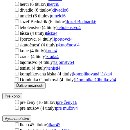
herci (6 titulov)
herci
6
divadlo (6 titulov)
divadlo
6
umelci (6 titulov)
umelci
6
Jozef Bednárik (6 titulov)
Jozef Bednárik
6
tehotenstvo (4 tituly)
tehotenstvo
4
láska (4 tituly)
láska
4
športovci (4 tituly)
športovci
4
skutočnosť (4 tituly)
skutočnosť
4
kone (4 tituly)
kone
4
zrada (4 tituly)
zrada
4
tajomstvo (4 tituly)
tajomstvo
4
tenisti (4 tituly)
tenisti
4
komplikovaná láska (4 tituly)
komplikovaná láska
4
Dominika Cibulková (4 tituly)
Dominika Cibulková
4
Ďalšie možnosti
Pre koho
pre ženy (16 titulov)
pre ženy
16
pre mužov (4 tituly)
pre mužov
4
Vydavateľstvo
Ikar (45 titulov)
Ikar
45