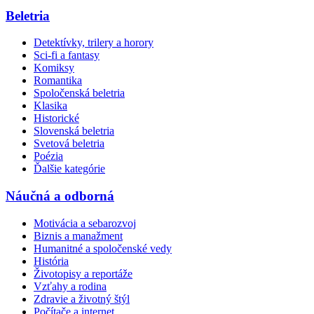
Beletria
Detektívky, trilery a horory
Sci-fi a fantasy
Komiksy
Romantika
Spoločenská beletria
Klasika
Historické
Slovenská beletria
Svetová beletria
Poézia
Ďalšie kategórie
Náučná a odborná
Motivácia a sebarozvoj
Biznis a manažment
Humanitné a spoločenské vedy
História
Životopisy a reportáže
Vzťahy a rodina
Zdravie a životný štýl
Počítače a internet