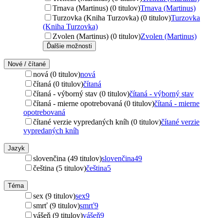
Trnava (Martinus) (0 titulov)
Trnava (Martinus)
Turzovka (Kniha Turzovka) (0 titulov)
Turzovka
(Kniha Turzovka)
Zvolen (Martinus) (0 titulov)
Zvolen (Martinus)
Ďalšie možnosti
Nové / čítané
nová (0 titulov)
nová
čítaná (0 titulov)
čítaná
čítaná - výborný stav (0 titulov)
čítaná - výborný stav
čítaná - mierne opotrebovaná (0 titulov)
čítaná - mierne
opotrebovaná
čítané verzie vypredaných kníh (0 titulov)
čítané verzie
vypredaných kníh
Jazyk
slovenčina (49 titulov)
slovenčina
49
čeština (5 titulov)
čeština
5
Téma
sex (9 titulov)
sex
9
smrť (9 titulov)
smrť
9
vášeň (9 titulov)
vášeň
9