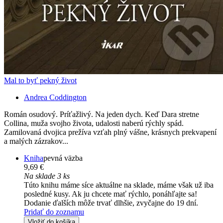
Mal to byť pekný život
Andrea Coddington
Román osudový. Príťažlivý. Na jeden dych. Keď Dara stretne
Collina, muža svojho života, udalosti naberú rýchly spád.
Zamilovaná dvojica prežíva vzťah plný vášne, krásnych prekvapení
a malých zázrakov...
Kniha
pevná väzba
9,69 €
Na sklade 3 ks
Túto knihu máme síce aktuálne na sklade, máme však už iba
posledné kusy. Ak ju chcete mať rýchlo, ponáhľajte sa!
Dodanie ďalších môže trvať dlhšie, zvyčajne do 19 dní.
Pridať do zoznamu
Vložiť do košíka