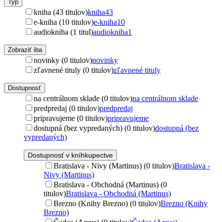
Typ
kniha (43 titulov)
kniha
43
e-kniha (10 titulov)
e-kniha
10
audiokniha (1 titul)
audiokniha
1
Zobraziť iba
novinky (0 titulov)
novinky
zľavnené tituly (0 titulov)
zľavnené tituly
Dostupnosť
na centrálnom sklade (0 titulov)
na centrálnom sklade
predpredaj (0 titulov)
predpredaj
pripravujeme (0 titulov)
pripravujeme
dostupná (bez vypredaných) (0 titulov)
dostupná (bez
vypredaných)
Dostupnosť v kníhkupectve
Bratislava - Nivy (Martinus) (0 titulov)
Bratislava -
Nivy (Martinus)
Bratislava - Obchodná (Martinus) (0
titulov)
Bratislava - Obchodná (Martinus)
Brezno (Knihy Brezno) (0 titulov)
Brezno (Knihy
Brezno)