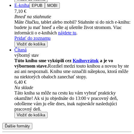
E-kniha
EPUB
MOBI
7,10 €
Ihneď na stiahnutie
Máte čítačku, tablet alebo mobil? Stiahnite si do nich e-knihu:
budete ju mať hneď a ešte aj ušetríte život stromom. Viac
informácii o e-knihách
nájdete tu
.
Pridať do zoznamu
Vložiť do košíka
Čítaná
výborný stav
Túto knihu sme vykúpili cez
Knihovrátok
a je vo
výbornom stave.
Rozdiel medzi touto knihou a novou by ste
asi ani nespoznali. Knihu sme označili nálepkou, ktorá môže
na niektorých obaloch zanechať stopy.
6,40 €
Na sklade
Táto kniha sa môže na cestu ku vám vybrať prakticky
okamžite! Ak si ju objednáte do 13:00 v pracovný deň,
odošleme vám ju ešte dnes, inak najneskôr nasledujúci
pracovný deň.
Vložiť do košíka
Ďalšie formáty