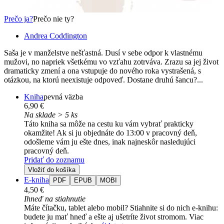
Prečo ja?
Prečo nie ty?
Andrea Coddington
Saša je v manželstve nešťastná. Dusí v sebe odpor k vlastnému
mužovi, no napriek všetkému vo vzťahu zotrváva. Zrazu sa jej život
dramaticky zmení a ona vstupuje do nového roka vystrašená, s
otázkou, na ktorú neexistuje odpoveď. Dostane druhú šancu?...
Kniha
pevná väzba
6,90 €
Na sklade > 5 ks
Táto kniha sa môže na cestu ku vám vybrať prakticky
okamžite! Ak si ju objednáte do 13:00 v pracovný deň,
odošleme vám ju ešte dnes, inak najneskôr nasledujúci
pracovný deň.
Pridať do zoznamu
Vložiť do košíka
E-kniha
PDF
EPUB
MOBI
4,50 €
Ihneď na stiahnutie
Máte čítačku, tablet alebo mobil? Stiahnite si do nich e-knihu:
budete ju mať hneď a ešte aj ušetríte život stromom. Viac