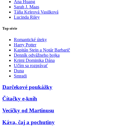
Ana Huang
Sarah J. Maas
Táňa Keleová Vasilková
Lucinda Riley
Top série
Romantické úteky
Harry Potter
Kapitán Stein a Notár Barbarič
Denník odvážneho bojka
Krimi Dominika Dána
Učím sa rozprávať
Duna
Smradi
Darčekové poukážky
Čítačky e-kníh
Vecičky od Martinusu
Káva, čaj a pochutiny