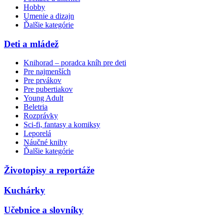
Hobby
Umenie a dizajn
Ďalšie kategórie
Deti a mládež
Knihorad – poradca kníh pre deti
Pre najmenších
Pre prvákov
Pre pubertiakov
Young Adult
Beletria
Rozprávky
Sci-fi, fantasy a komiksy
Leporelá
Náučné knihy
Ďalšie kategórie
Životopisy a reportáže
Kuchárky
Učebnice a slovníky