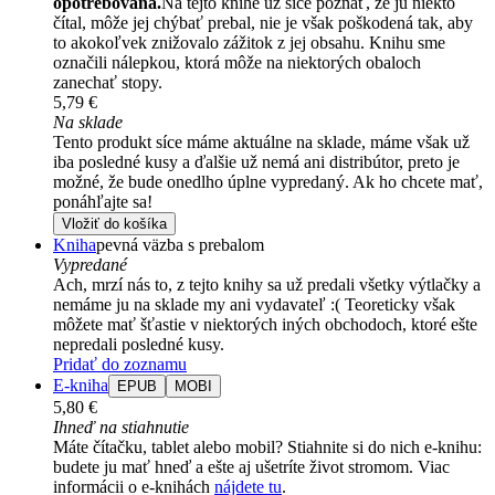
opotrebovaná.
Na tejto knihe už síce poznať, že ju niekto
čítal, môže jej chýbať prebal, nie je však poškodená tak, aby
to akokoľvek znižovalo zážitok z jej obsahu. Knihu sme
označili nálepkou, ktorá môže na niektorých obaloch
zanechať stopy.
5,79 €
Na sklade
Tento produkt síce máme aktuálne na sklade, máme však už
iba posledné kusy a ďalšie už nemá ani distribútor, preto je
možné, že bude onedlho úplne vypredaný. Ak ho chcete mať,
ponáhľajte sa!
Vložiť do košíka
Kniha
pevná väzba s prebalom
Vypredané
Ach, mrzí nás to, z tejto knihy sa už predali všetky výtlačky a
nemáme ju na sklade my ani vydavateľ :( Teoreticky však
môžete mať šťastie v niektorých iných obchodoch, ktoré ešte
nepredali posledné kusy.
Pridať do zoznamu
E-kniha
EPUB
MOBI
5,80 €
Ihneď na stiahnutie
Máte čítačku, tablet alebo mobil? Stiahnite si do nich e-knihu:
budete ju mať hneď a ešte aj ušetríte život stromom. Viac
informácii o e-knihách
nájdete tu
.