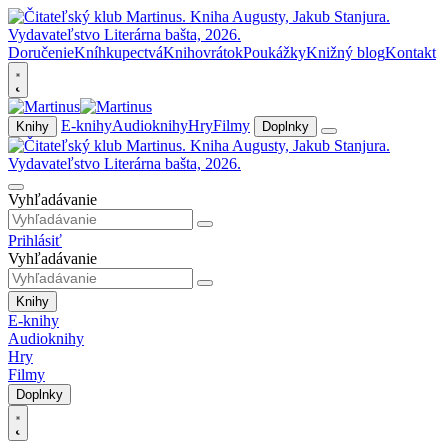
Doručenie
Kníhkupectvá
Knihovrátok
Poukážky
Knižný blog
Kontakt
E-knihy
Audioknihy
Hry
Filmy
Knihy
Doplnky
Vyhľadávanie
Prihlásiť
Vyhľadávanie
Knihy
E-knihy
Audioknihy
Hry
Filmy
Doplnky