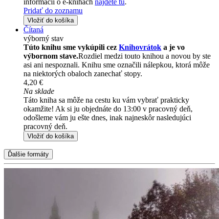
informácii o e-knihách
nájdete tu
.
Pridať do zoznamu
Vložiť do košíka
Čítaná
výborný stav
Túto knihu sme vykúpili cez
Knihovrátok
a je vo
výbornom stave.
Rozdiel medzi touto knihou a novou by ste
asi ani nespoznali. Knihu sme označili nálepkou, ktorá môže
na niektorých obaloch zanechať stopy.
4,20 €
Na sklade
Táto kniha sa môže na cestu ku vám vybrať prakticky
okamžite! Ak si ju objednáte do 13:00 v pracovný deň,
odošleme vám ju ešte dnes, inak najneskôr nasledujúci
pracovný deň.
Vložiť do košíka
Ďalšie formáty