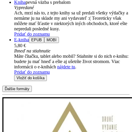
Kniha
pevná väzba s prebalom
Vypredané
Ach, mrzí nás to, z tejto knihy sa už predali všetky výtlačky a
nemáme ju na sklade my ani vydavateľ :( Teoreticky však
môžete mať šťastie v niektorých iných obchodoch, ktoré ešte
nepredali posledné kusy.
Pridať do zoznamu
E-kniha
EPUB
MOBI
5,80 €
Ihneď na stiahnutie
Máte čítačku, tablet alebo mobil? Stiahnite si do nich e-knihu:
budete ju mať hneď a ešte aj ušetríte život stromom. Viac
informácii o e-knihách
nájdete tu
.
Pridať do zoznamu
Vložiť do košíka
Ďalšie formáty