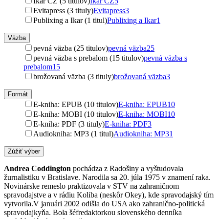
Ikar CZ (5 titulov)
Ikar CZ
5
Evitapress (3 tituly)
Evitapress
3
Publixing a Ikar (1 titul)
Publixing a Ikar
1
Väzba
pevná väzba (25 titulov)
pevná väzba
25
pevná väzba s prebalom (15 titulov)
pevná väzba s
prebalom
15
brožovaná väzba (3 tituly)
brožovaná väzba
3
Formát
E-kniha: EPUB (10 titulov)
E-kniha: EPUB
10
E-kniha: MOBI (10 titulov)
E-kniha: MOBI
10
E-kniha: PDF (3 tituly)
E-kniha: PDF
3
Audiokniha: MP3 (1 titul)
Audiokniha: MP3
1
Zúžiť výber
Andrea Coddington
pochádza z Radošiny a vyštudovala
žurnalistiku v Bratislave. Narodila sa 20. júla 1975 v znamení raka.
Novinárske remeslo praktizovala v STV na zahraničnom
spravodajstve a v rádiu Koliba (neskôr Okey), kde spravodajský tím
vytvorila.V januári 2002 odišla do USA ako zahranično-politická
spravodajkyňa. Bola šéfredaktorkou slovenského denníka