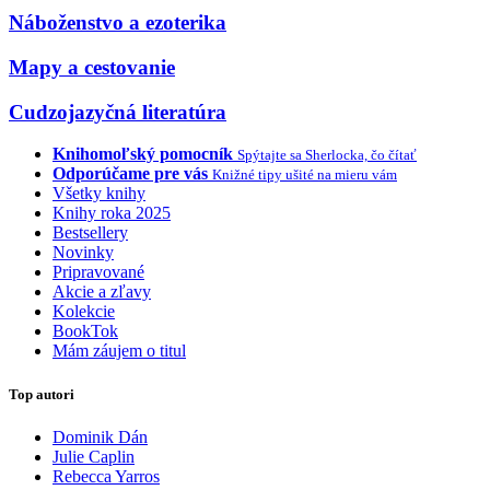
Náboženstvo a ezoterika
Mapy a cestovanie
Cudzojazyčná literatúra
Knihomoľský pomocník
Spýtajte sa Sherlocka, čo čítať
Odporúčame pre vás
Knižné tipy ušité na mieru vám
Všetky knihy
Knihy roka 2025
Bestsellery
Novinky
Pripravované
Akcie a zľavy
Kolekcie
BookTok
Mám záujem o titul
Top autori
Dominik Dán
Julie Caplin
Rebecca Yarros