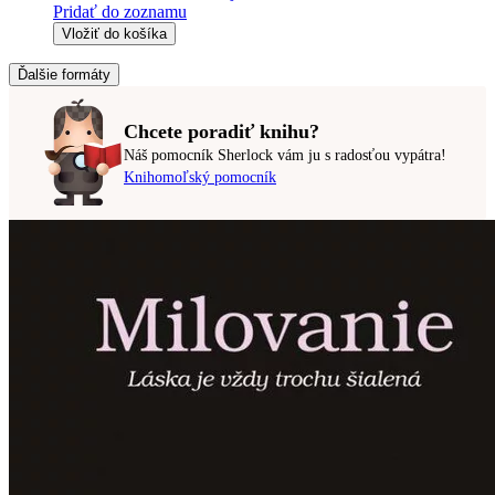
Pridať do zoznamu
Vložiť do košíka
Ďalšie formáty
Chcete poradiť knihu?
Náš pomocník Sherlock vám ju s radosťou vypátra!
Knihomoľský pomocník