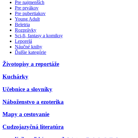
Pre najmenších
Pre prvákov
Pre pubertiakov
Young Adult
Beletria
Rozprávky
Sci-fi, fantasy a komiksy
Leporelá
Náučné knihy
Ďalšie kategórie
Životopisy a reportáže
Kuchárky
Učebnice a slovníky
Náboženstvo a ezoterika
Mapy a cestovanie
Cudzojazyčná literatúra