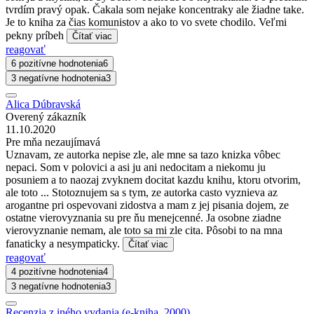
tvrdím pravý opak. Čakala som nejake koncentraky ale žiadne take.
Je to kniha za čias komunistov a ako to vo svete chodilo. Veľmi
pekny príbeh
Čítať viac
reagovať
6 pozitívne hodnotenia
6
3 negatívne hodnotenia
3
Alica Dúbravská
Overený zákazník
11.10.2020
Pre mňa nezaujímavá
Uznavam, ze autorka nepise zle, ale mne sa tazo knizka vôbec
nepaci. Som v polovici a asi ju ani nedocitam a niekomu ju
posuniem a to naozaj zvyknem docitat kazdu knihu, ktoru otvorim,
ale toto ... Stotoznujem sa s tym, ze autorka casto vyznieva az
arogantne pri ospevovani zidostva a mam z jej pisania dojem, ze
ostatne vierovyznania su pre ňu menejcenné. Ja osobne ziadne
vierovyznanie nemam, ale toto sa mi zle cita. Pôsobi to na mna
fanaticky a nesympaticky.
Čítať viac
reagovať
4 pozitívne hodnotenia
4
3 negatívne hodnotenia
3
Recenzia z iného vydania (e-kniha, 2000)