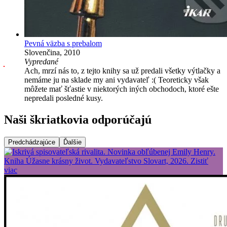
Pevná väzba s prebalom
Slovenčina, 2010
Vypredané
Ach, mrzí nás to, z tejto knihy sa už predali všetky výtlačky a
nemáme ju na sklade my ani vydavateľ :( Teoreticky však
môžete mať šťastie v niektorých iných obchodoch, ktoré ešte
nepredali posledné kusy.
Naši škriatkovia odporúčajú
Predchádzajúce
Ďalšie