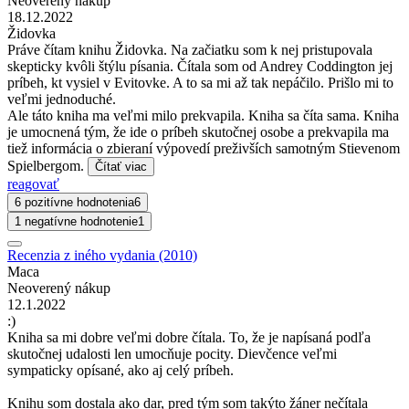
Neoverený nákup
18.12.2022
Židovka
Práve čítam knihu Židovka. Na začiatku som k nej pristupovala
skepticky kvôli štýlu písania. Čítala som od Andrey Coddington jej
príbeh, kt vysiel v Evitovke. A to sa mi až tak nepáčilo. Prišlo mi to
veľmi jednoduché.
Ale táto kniha ma veľmi milo prekvapila. Kniha sa číta sama. Kniha
je umocnená tým, že ide o príbeh skutočnej osobe a prekvapila ma
tiež informácia o zbieraní výpovedí preživších samotným Stievenom
Spielbergom.
Čítať viac
reagovať
6 pozitívne hodnotenia
6
1 negatívne hodnotenie
1
Recenzia z iného vydania (2010)
Maca
Neoverený nákup
12.1.2022
:)
Kniha sa mi dobre veľmi dobre čítala. To, že je napísaná podľa
skutočnej udalosti len umocňuje pocity. Dievčence veľmi
sympaticky opísané, ako aj celý príbeh.
Knihu som dostala ako dar, pred tým som takýto žáner nečítala