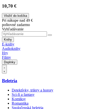
10,70 €
Vložiť do košíka
Pri nákupe nad 49 €
poštovné zadarmo
Vyhľadávanie
Knihy
E-knihy
Audioknihy
Hry
Filmy
Doplnky
Beletria
Detektívky, trilery a horory
Sci-fi a fantasy
Komiksy
Romantika
Spoločenská beletria