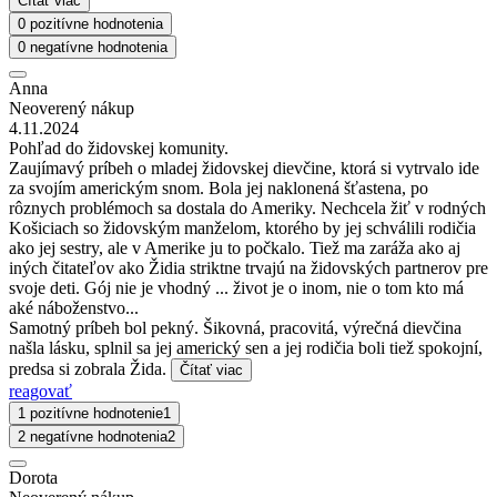
Čítať viac
0 pozitívne hodnotenia
0 negatívne hodnotenia
Anna
Neoverený nákup
4.11.2024
Pohľad do židovskej komunity.
Zaujímavý príbeh o mladej židovskej dievčine, ktorá si vytrvalo ide
za svojím americkým snom. Bola jej naklonená šťastena, po
rôznych problémoch sa dostala do Ameriky. Nechcela žiť v rodných
Košiciach so židovským manželom, ktorého by jej schválili rodičia
ako jej sestry, ale v Amerike ju to počkalo. Tiež ma zaráža ako aj
iných čitateľov ako Židia striktne trvajú na židovských partnerov pre
svoje deti. Gój nie je vhodný ... život je o inom, nie o tom kto má
aké náboženstvo...
Samotný príbeh bol pekný. Šikovná, pracovitá, výrečná dievčina
našla lásku, splnil sa jej americký sen a jej rodičia boli tiež spokojní,
predsa si zobrala Žida.
Čítať viac
reagovať
1 pozitívne hodnotenie
1
2 negatívne hodnotenia
2
Dorota