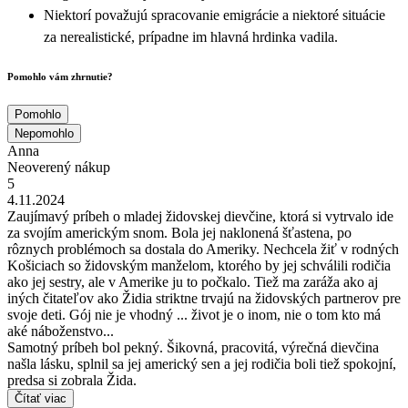
Niektorí považujú spracovanie emigrácie a niektoré situácie
za nerealistické, prípadne im hlavná hrdinka vadila.
Pomohlo vám zhrnutie?
Pomohlo
Nepomohlo
Anna
Neoverený nákup
5
4.11.2024
Zaujímavý príbeh o mladej židovskej dievčine, ktorá si vytrvalo ide
za svojím americkým snom. Bola jej naklonená šťastena, po
rôznych problémoch sa dostala do Ameriky. Nechcela žiť v rodných
Košiciach so židovským manželom, ktorého by jej schválili rodičia
ako jej sestry, ale v Amerike ju to počkalo. Tiež ma zaráža ako aj
iných čitateľov ako Židia striktne trvajú na židovských partnerov pre
svoje deti. Gój nie je vhodný ... život je o inom, nie o tom kto má
aké náboženstvo...
Samotný príbeh bol pekný. Šikovná, pracovitá, výrečná dievčina
našla lásku, splnil sa jej americký sen a jej rodičia boli tiež spokojní,
predsa si zobrala Žida.
Čítať viac