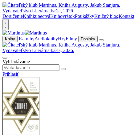
Doručenie
Kníhkupectvá
Knihovrátok
Poukážky
Knižný blog
Kontakt
E-knihy
Audioknihy
Hry
Filmy
Knihy
Doplnky
Vyhľadávanie
Prihlásiť