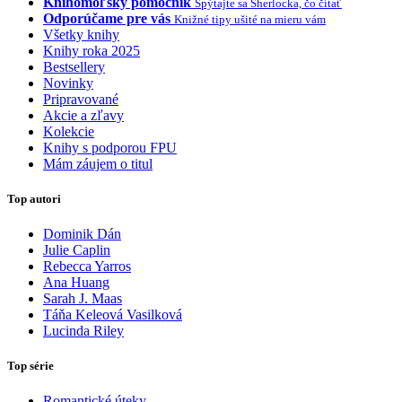
Knihomoľský pomocník
Spýtajte sa Sherlocka, čo čítať
Odporúčame pre vás
Knižné tipy ušité na mieru vám
Všetky knihy
Knihy roka 2025
Bestsellery
Novinky
Pripravované
Akcie a zľavy
Kolekcie
Knihy s podporou FPU
Mám záujem o titul
Top autori
Dominik Dán
Julie Caplin
Rebecca Yarros
Ana Huang
Sarah J. Maas
Táňa Keleová Vasilková
Lucinda Riley
Top série
Romantické úteky