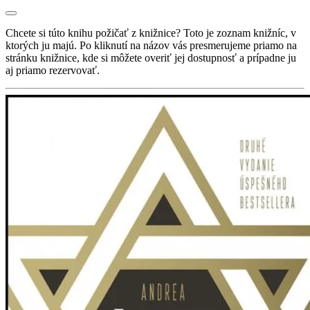
Chcete si túto knihu požičať z knižnice? Toto je zoznam knižníc, v
ktorých ju majú. Po kliknutí na názov vás presmerujeme priamo na
stránku knižnice, kde si môžete overiť jej dostupnosť a prípadne ju
aj priamo rezervovať.