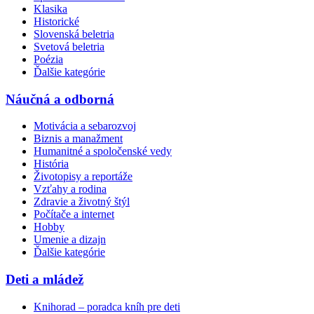
Klasika
Historické
Slovenská beletria
Svetová beletria
Poézia
Ďalšie kategórie
Náučná a odborná
Motivácia a sebarozvoj
Biznis a manažment
Humanitné a spoločenské vedy
História
Životopisy a reportáže
Vzťahy a rodina
Zdravie a životný štýl
Počítače a internet
Hobby
Umenie a dizajn
Ďalšie kategórie
Deti a mládež
Knihorad – poradca kníh pre deti