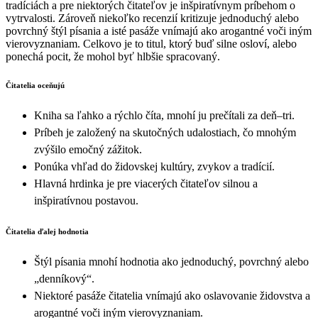
tradíciách a pre niektorých čitateľov je inšpiratívnym príbehom o
vytrvalosti. Zároveň niekoľko recenzií kritizuje jednoduchý alebo
povrchný štýl písania a isté pasáže vnímajú ako arogantné voči iným
vierovyznaniam. Celkovo je to titul, ktorý buď silne osloví, alebo
ponechá pocit, že mohol byť hlbšie spracovaný.
Čitatelia oceňujú
Kniha sa ľahko a rýchlo číta, mnohí ju prečítali za deň–tri.
Príbeh je založený na skutočných udalostiach, čo mnohým
zvýšilo emočný zážitok.
Ponúka vhľad do židovskej kultúry, zvykov a tradícií.
Hlavná hrdinka je pre viacerých čitateľov silnou a
inšpiratívnou postavou.
Čitatelia ďalej hodnotia
Štýl písania mnohí hodnotia ako jednoduchý, povrchný alebo
„denníkový“.
Niektoré pasáže čitatelia vnímajú ako oslavovanie židovstva a
arogantné voči iným vierovyznaniam.