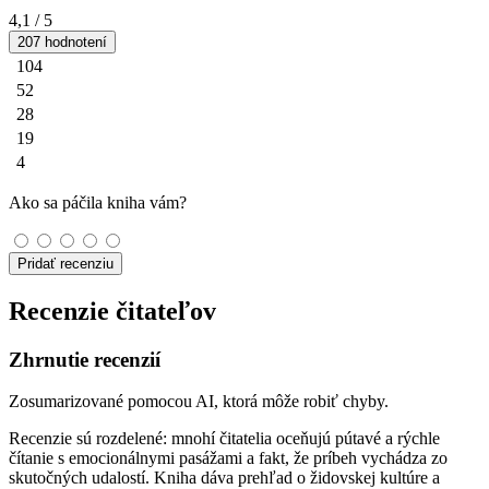
4,1
/ 5
207 hodnotení
104
52
28
19
4
Ako sa páčila kniha vám?
Pridať recenziu
Recenzie čitateľov
Zhrnutie recenzií
Zosumarizované pomocou AI, ktorá môže robiť chyby.
Recenzie sú rozdelené: mnohí čitatelia oceňujú pútavé a rýchle
čítanie s emocionálnymi pasážami a fakt, že príbeh vychádza zo
skutočných udalostí. Kniha dáva prehľad o židovskej kultúre a