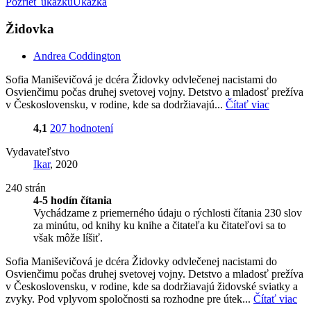
Pozrieť ukážku
Ukážka
Židovka
Andrea Coddington
Sofia Maniševičová je dcéra Židovky odvlečenej nacistami do
Osvienčimu počas druhej svetovej vojny. Detstvo a mladosť prežíva
v Československu, v rodine, kde sa dodržiavajú...
Čítať viac
4,1
207 hodnotení
Vydavateľstvo
Ikar
, 2020
240 strán
4-5 hodín čítania
Vychádzame z priemerného údaju o rýchlosti čítania 230 slov
za minútu, od knihy ku knihe a čitateľa ku čitateľovi sa to
však môže líšiť.
Sofia Maniševičová je dcéra Židovky odvlečenej nacistami do
Osvienčimu počas druhej svetovej vojny. Detstvo a mladosť prežíva
v Československu, v rodine, kde sa dodržiavajú židovské sviatky a
zvyky. Pod vplyvom spoločnosti sa rozhodne pre útek...
Čítať viac