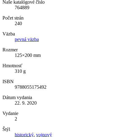
Naše katalógové číslo
764889
Počet strán
240
Väzba
pevná väzba
Rozmer
125×200 mm
Hmotnosť
310 g
ISBN
9788055175492
Dátum vydania
22. 9. 2020
Vydanie
2
Štýl
historický
,
vojnový