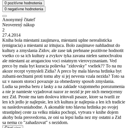
0 pozitívne hodnotenia
0 negatívne hodnotenia
Anonymný čitateľ
Neoverený nákup
2
27.4.2014
Kniha bola miestami zaujimava, miestami uplne nerealisticka
(emigracia) a miestami az iritujuca. Bolo zaujimave nahliadnut do
kultury a zmyslania Zidov, ale zase tak prehnane pozitivne hodnotit
vsetko co sa ich kultury a zvykov tyka zavana nielen samochvalou
ale miestami az aroganciou voci ostatnym vierovyznaniam. Ved
preco by mala byt kuracia polievka "zidovsky" vseliek?? To na nu
akoze recept vymysleli Zidia? A preco by mala hlavna hrdinka byt
zubami-nechtami proti tomu aby si jej nevesta vzala nezida? Toto sa
uz v nasom storoci povazuje za obmedzeny sposob zmyslania.
Ludia sa predsa beru z lasky a na zaklade vzajomneho porozumenia
a nie je namieste vyjadrovat nazor ze nezid je pre nich menejcenny
nez Zid. Proste ma tam doslova iritovali pasaze, ktore sa tvarili ze
len ich jedlo je najlepsie, len ich kultura je najlepsia a len ich tradicie
su nasledovaniahodne. A akonahle toto hlavna hrdinka po svojej
strastiplnej ceste za velku mlaku pochopi, vytvara v knihe dojem
akoby bola presvedcena, ze oni su lepsi ludia nez my ostatni a Zid
sa nema co "zahadzovat" s nezidom.