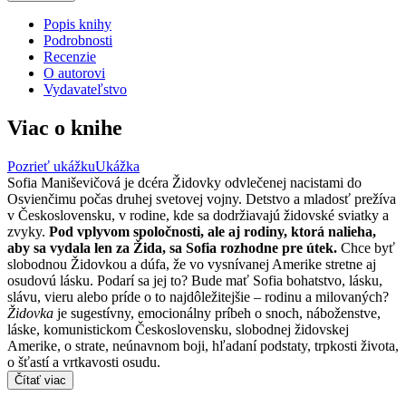
Popis knihy
Podrobnosti
Recenzie
O autorovi
Vydavateľstvo
Viac o knihe
Pozrieť ukážku
Ukážka
Sofia Maniševičová je dcéra Židovky odvlečenej nacistami do
Osvienčimu počas druhej svetovej vojny. Detstvo a mladosť prežíva
v Československu, v rodine, kde sa dodržiavajú židovské sviatky a
zvyky.
Pod vplyvom spoločnosti, ale aj rodiny, ktorá nalieha,
aby sa vydala len za Žida, sa Sofia rozhodne pre útek.
Chce byť
slobodnou Židovkou a dúfa, že vo vysnívanej Amerike stretne aj
osudovú lásku. Podarí sa jej to? Bude mať Sofia bohatstvo, lásku,
slávu, vieru alebo príde o to najdôležitejšie – rodinu a milovaných?
Židovka
je sugestívny, emocionálny príbeh o snoch, náboženstve,
láske, komunistickom Československu, slobodnej židovskej
Amerike, o strate, neúnavnom boji, hľadaní podstaty, trpkosti života,
o šťastí a vrtkavosti osudu.
Čítať viac