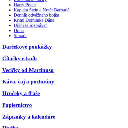
Harry Potter
Kapitán Stein a Notár Barbarič
Denník odvážneho bojka
Krimi Dominika Dána
Učím sa rozprávať
Duna
Smradi
Darčekové poukážky
Čítačky e-kníh
Vecičky od Martinusu
Káva, čaj a pochutiny
Hrnčeky a fľaše
Papiernictvo
Zápisníky a kalendáre