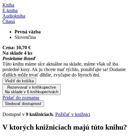
Kniha
E-kniha
Audiokniha
Čítaná
Pevná väzba
Slovenčina
Cena:
10,70 €
Na sklade 4 ks
Posielame ihneď
Túto knihu máme síce aktuálne na sklade, máme však už iba
posledné kusy. Ak ju chcete mať rýchlo, ponáhľajte sa! Dodanie
ďalších môže trvať dlhšie, zvyčajne do štyroch dní.
Vložiť do košíka
Rezervovať v kníhkupectve
Na sklade v 6 kníhkupectvách
Pridať do zoznamu
Sledovať dostupnosť
Dostupné v
9 knižniciach
.
Požičať v knižnici
V ktorých knižniciach majú túto knihu?