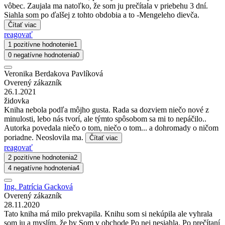
vôbec. Zaujala ma natoľko, že som ju prečítala v priebehu 3 dní.
Siahla som po ďalšej z tohto obdobia a to -Mengeleho dievča.
Čítať viac
reagovať
1 pozitívne hodnotenie
1
0 negatívne hodnotenia
0
Veronika Berdakova Pavlíková
Overený zákazník
26.1.2021
židovka
Kniha nebola podľa môjho gusta. Rada sa dozviem niečo nové z
minulosti, lebo nás tvorí, ale týmto spôsobom sa mi to nepáčilo..
Autorka povedala niečo o tom, niečo o tom... a dohromady o ničom
poriadne. Neoslovila ma.
Čítať viac
reagovať
2 pozitívne hodnotenia
2
4 negatívne hodnotenia
4
Ing. Patrícia Gacková
Overený zákazník
28.11.2020
Tato kniha má milo prekvapila. Knihu som si nekúpila ale vyhrala
som ju a myslím, že by Som v obchode Po nej nesiahla. Po prečítaní