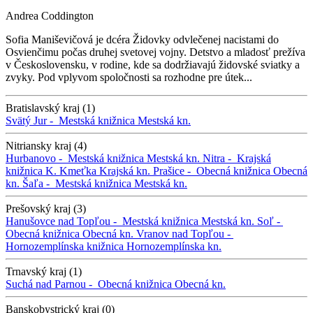
Andrea Coddington
Sofia Maniševičová je dcéra Židovky odvlečenej nacistami do
Osvienčimu počas druhej svetovej vojny. Detstvo a mladosť prežíva
v Československu, v rodine, kde sa dodržiavajú židovské sviatky a
zvyky. Pod vplyvom spoločnosti sa rozhodne pre útek...
Bratislavský kraj (1)
Svätý Jur -
Mestská knižnica
Mestská kn.
Nitriansky kraj (4)
Hurbanovo -
Mestská knižnica
Mestská kn.
Nitra -
Krajská
knižnica K. Kmeťka
Krajská kn.
Prašice -
Obecná knižnica
Obecná
kn.
Šaľa -
Mestská knižnica
Mestská kn.
Prešovský kraj (3)
Hanušovce nad Topľou -
Mestská knižnica
Mestská kn.
Soľ -
Obecná knižnica
Obecná kn.
Vranov nad Topľou -
Hornozemplínska knižnica
Hornozemplínska kn.
Trnavský kraj (1)
Suchá nad Parnou -
Obecná knižnica
Obecná kn.
Banskobystrický kraj (0)