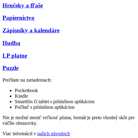
Hrnčeky a fľaše
Papiernictvo
Zápisníky a kalendáre
Hudba
LP platne
Puzzle
Prečítate na zariadeniach:
Pocketbook
Kindle
Smartfón či tablet s príslušnou aplikáciou
Počítač s príslušnou aplikáciou
Nie je možné meniť veľkosť písma, formát je preto vhodný skôr pre
väčšie obrazovky.
Viac informácií v
našich návodoch