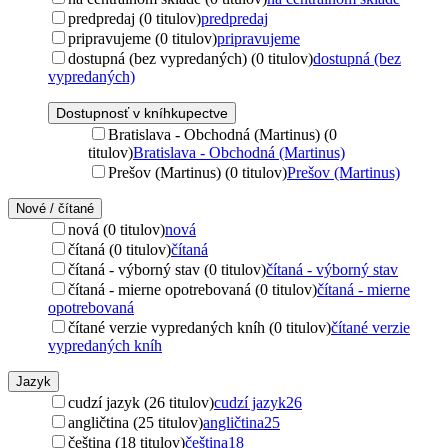
predpredaj (0 titulov)
predpredaj
pripravujeme (0 titulov)
pripravujeme
dostupná (bez vypredaných) (0 titulov)
dostupná (bez
vypredaných)
Dostupnosť v kníhkupectve
Bratislava - Obchodná (Martinus) (0
titulov)
Bratislava - Obchodná (Martinus)
Prešov (Martinus) (0 titulov)
Prešov (Martinus)
Nové / čítané
nová (0 titulov)
nová
čítaná (0 titulov)
čítaná
čítaná - výborný stav (0 titulov)
čítaná - výborný stav
čítaná - mierne opotrebovaná (0 titulov)
čítaná - mierne
opotrebovaná
čítané verzie vypredaných kníh (0 titulov)
čítané verzie
vypredaných kníh
Jazyk
cudzí jazyk (26 titulov)
cudzí jazyk
26
angličtina (25 titulov)
angličtina
25
čeština (18 titulov)
čeština
18