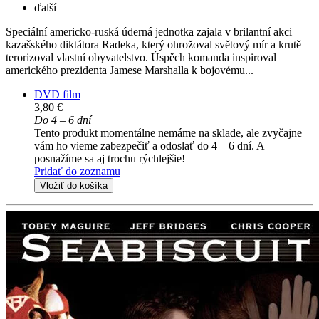
ďalší
Speciální americko-ruská úderná jednotka zajala v brilantní akci
kazašského diktátora Radeka, který ohrožoval světový mír a krutě
terorizoval vlastní obyvatelstvo. Úspěch komanda inspiroval
amerického prezidenta Jamese Marshalla k bojovému...
DVD film
3,80 €
Do 4 – 6 dní
Tento produkt momentálne nemáme na sklade, ale zvyčajne
vám ho vieme zabezpečiť a odoslať do 4 – 6 dní. A
posnažíme sa aj trochu rýchlejšie!
Pridať do zoznamu
Vložiť do košíka