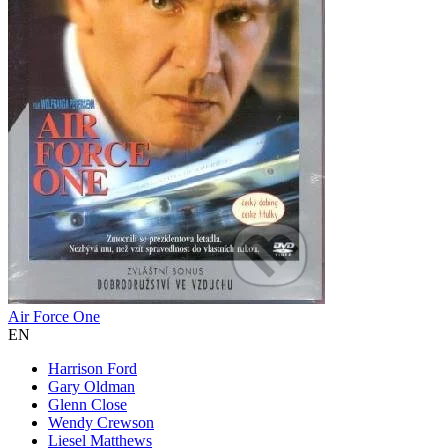
Air Force One
EN
Harrison Ford
Gary Oldman
Glenn Close
Wendy Crewson
Liesel Matthews