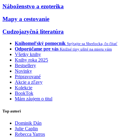
Náboženstvo a ezoterika
Mapy a cestovanie
Cudzojazyčná literatúra
Knihomoľský pomocník
Spýtajte sa Sherlocka, čo čítať
Odporúčame pre vás
Knižné tipy ušité na mieru vám
Všetky knihy
Knihy roka 2025
Bestsellery
Novinky
Pripravované
Akcie a zľavy
Kolekcie
BookTok
Mám záujem o titul
Top autori
Dominik Dán
Julie Caplin
Rebecca Yarros