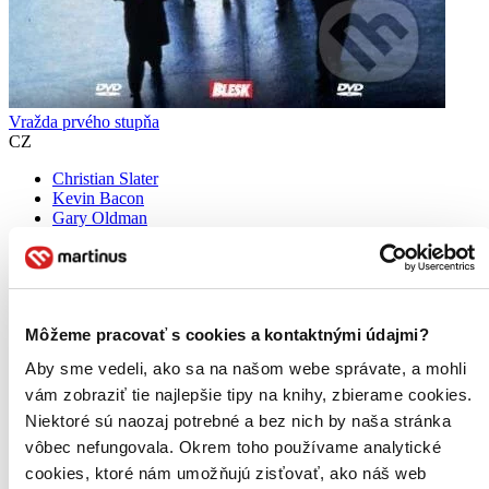
Vražda prvého stupňa
CZ
Christian Slater
Kevin Bacon
Gary Oldman
Embeth Davidtz
William H. Macy
Henry Young (Kevin Bacon) si odpykáva trest za krádež vo väzení
Alcatraz. Spolu s ďalšími väzňami naplánuje útek, ktorý je však
prezradený a Henry putuje na samotku. V neľudských podmienkach
Môžeme pracovať s cookies a kontaktnými údajmi?
v nej strávi tri roky. Po prepustení sa dopustí vraždy...
Aby sme vedeli, ako sa na našom webe správate, a mohli
DVD film
vám zobraziť tie najlepšie tipy na knihy, zbierame cookies.
1,99 €
Niektoré sú naozaj potrebné a bez nich by naša stránka
Do 4 – 6 dní
vôbec nefungovala. Okrem toho používame analytické
Tento produkt momentálne nemáme na sklade, ale zvyčajne
vám ho vieme zabezpečiť a odoslať do 4 – 6 dní. A
cookies, ktoré nám umožňujú zisťovať, ako náš web
posnažíme sa aj trochu rýchlejšie!