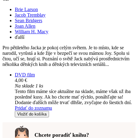
Brie Larson
Jacob Tremblay
Sean Bridgers
Joan Allen
William H. Macy
ďalší
Pro pětiletého Jacka je pokoj celým světem. Je to místo, kde se
narodil, vyrůstá a kde žije v bezpečí se svou mámou Joy. Spolu si
čtou, učí se, hrají si. Poznání o světě Jack nabývá prostřednictvím
několika dětských knih a dětských televizních seriálů...
DVD film
4,00 €
Na sklade 1 ks
Tento film máme síce aktuálne na sklade, máme však už iba
posledné kusy. Ak ho chcete mať rýchlo, ponáhľajte sa!
Dodanie ďalších môže trvať dlhšie, zvyčajne do šiestich dní.
Pridať do zoznamu
Vložiť do košíka
Chcete poradiť knihu?