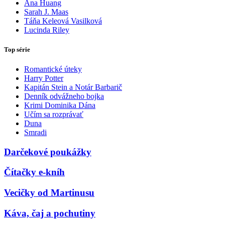
Ana Huang
Sarah J. Maas
Táňa Keleová Vasilková
Lucinda Riley
Top série
Romantické úteky
Harry Potter
Kapitán Stein a Notár Barbarič
Denník odvážneho bojka
Krimi Dominika Dána
Učím sa rozprávať
Duna
Smradi
Darčekové poukážky
Čítačky e-kníh
Vecičky od Martinusu
Káva, čaj a pochutiny