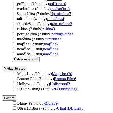
poľština (10 titulov)
poľština
10
maďarčina (8 titulov)
maďarčina
8
španielčina (7 titulov)
španielčina
7
taliančina (4 tituly)
taliančina
4
francúzština (3 tituly)
francúzština
3
ruština (3 tituly)
ruština
3
portugalčina (3 tituly)
portugalčina
3
turečtina (3 tituly)
turečtina
3
thajčina (2 tituly)
thajčina
2
nemčina (1 titul)
nemčina
1
arabčina (1 titul)
arabčina
1
Ďalšie možnosti
Vydavateľstvo
Magicbox (20 titulov)
Magicbox
20
Bonton Film (6 titulov)
Bonton Film
6
Hollywood (3 tituly)
Hollywood
3
PB Publishing (1 titul)
PB Publishing
1
Formát
Bluray (9 titulov)
Bluray
9
UltraHDBluray (3 tituly)
UltraHDBluray
3