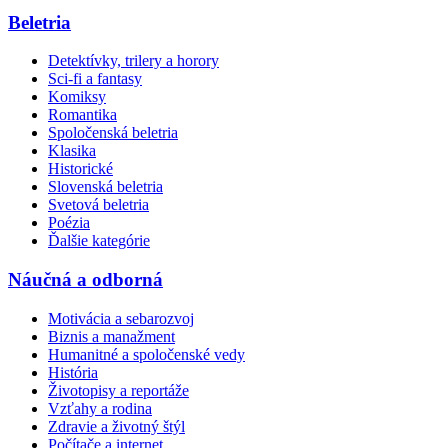
Beletria
Detektívky, trilery a horory
Sci-fi a fantasy
Komiksy
Romantika
Spoločenská beletria
Klasika
Historické
Slovenská beletria
Svetová beletria
Poézia
Ďalšie kategórie
Náučná a odborná
Motivácia a sebarozvoj
Biznis a manažment
Humanitné a spoločenské vedy
História
Životopisy a reportáže
Vzťahy a rodina
Zdravie a životný štýl
Počítače a internet