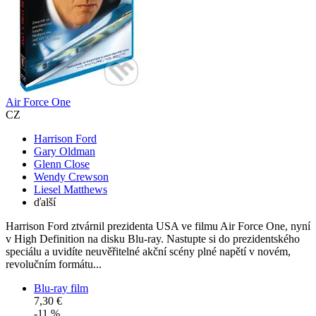
Air Force One
CZ
Harrison Ford
Gary Oldman
Glenn Close
Wendy Crewson
Liesel Matthews
ďalší
Harrison Ford ztvárnil prezidenta USA ve filmu Air Force One, nyní
v High Definition na disku Blu-ray. Nastupte si do prezidentského
speciálu a uvidíte neuvěřitelné akční scény plné napětí v novém,
revolučním formátu...
Blu-ray film
7,30 €
-11 %