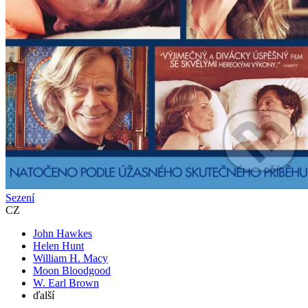
Sezení
CZ
John Hawkes
Helen Hunt
William H. Macy
Moon Bloodgood
W. Earl Brown
ďalší