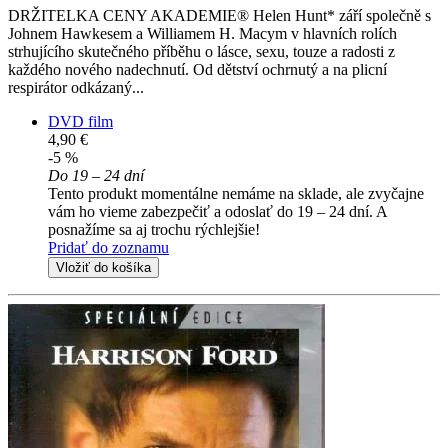
DRŽITELKA CENY AKADEMIE® Helen Hunt* září společně s
Johnem Hawkesem a Williamem H. Macym v hlavních rolích
strhujícího skutečného příběhu o lásce, sexu, touze a radosti z
každého nového nadechnutí. Od dětství ochrnutý a na plicní
respirátor odkázaný...
DVD film
4,90 €
-5 %
Do 19 – 24 dní
Tento produkt momentálne nemáme na sklade, ale zvyčajne
vám ho vieme zabezpečiť a odoslať do 19 – 24 dní. A
posnažíme sa aj trochu rýchlejšie!
Pridať do zoznamu
Vložiť do košíka