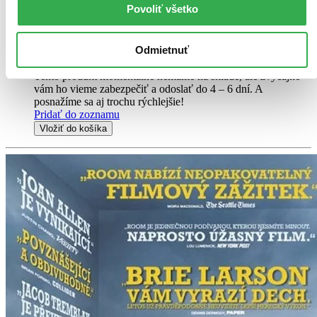
polehávání u bazénu ve floridské kolonii důchodců, které oba říkají
Povoliť všetko
domov...
DVD film
Odmietnuť
2,90 €
Do 4 – 6 dní
Tento produkt momentálne nemáme na sklade, ale zvyčajne
vám ho vieme zabezpečiť a odoslať do 4 – 6 dní. A
posnažíme sa aj trochu rýchlejšie!
Pridať do zoznamu
Vložiť do košíka