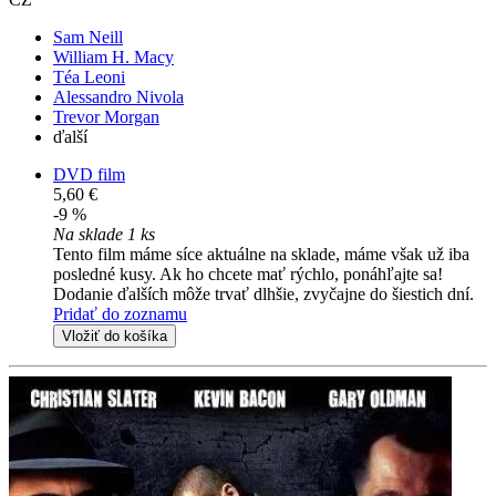
Sam Neill
William H. Macy
Téa Leoni
Alessandro Nivola
Trevor Morgan
ďalší
DVD film
5,60 €
-9 %
Na sklade 1 ks
Tento film máme síce aktuálne na sklade, máme však už iba
posledné kusy. Ak ho chcete mať rýchlo, ponáhľajte sa!
Dodanie ďalších môže trvať dlhšie, zvyčajne do šiestich dní.
Pridať do zoznamu
Vložiť do košíka