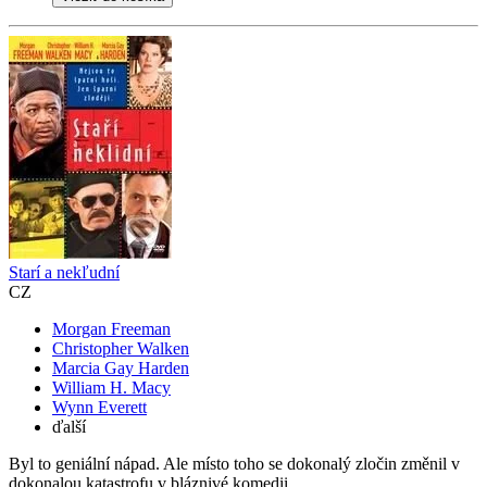
Starí a nekľudní
CZ
Morgan Freeman
Christopher Walken
Marcia Gay Harden
William H. Macy
Wynn Everett
ďalší
Byl to geniální nápad. Ale místo toho se dokonalý zločin změnil v
dokonalou katastrofu v bláznivé komedii...