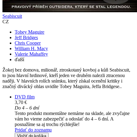
Seabiscuit
CZ
Tobey Maguire
Jeff Bridges
Chris Cooper
William H. Macy
Valerie Mahaffey
ďalší
Žokej bez domova, milionář, ztroskotaný kovboj a kůň Seabiscuit,
to jsou hlavní hrdinové, kteří jeden ve druhém nalezli ztracenou
naději. V hlavních rolích snímku, který získal ocenění kritiky i
značný divácký ohlas uvidíte Tobey Maguira, Jeffa Bridgese..
DVD film
3,70 €
Do 4 – 6 dní
Tento produkt momentálne nemáme na sklade, ale zvyčajne
vám ho vieme zabezpečiť a odoslať do 4 – 6 dní. A
posnažíme sa aj trochu rýchlejšie!
Pridať do zoznamu
Vložiť do košíka