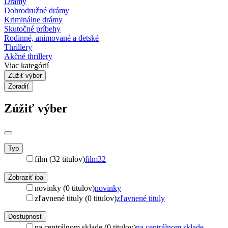
Drámy
Dobrodružné drámy
Kriminálne drámy
Skutočné príbehy
Rodinné, animované a detské
Thrillery
Akčné thrillery
Viac kategórií
Zúžiť výber
Zoradiť
Zúžiť výber
Typ
film (32 titulov)
film
32
Zobraziť iba
novinky (0 titulov)
novinky
zľavnené tituly (0 titulov)
zľavnené tituly
Dostupnosť
na centrálnom sklade (0 titulov)
na centrálnom sklade