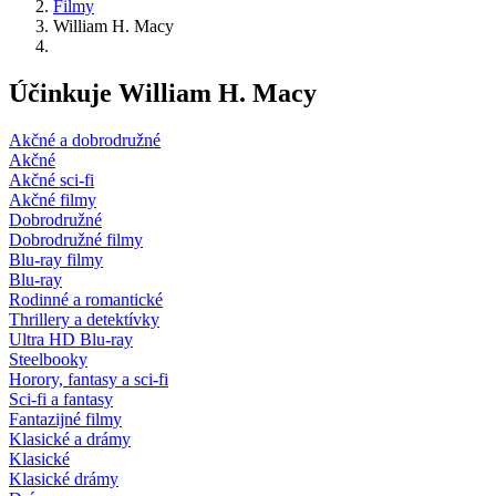
Filmy
William H. Macy
Účinkuje William H. Macy
Akčné a dobrodružné
Akčné
Akčné sci-fi
Akčné filmy
Dobrodružné
Dobrodružné filmy
Blu-ray filmy
Blu-ray
Rodinné a romantické
Thrillery a detektívky
Ultra HD Blu-ray
Steelbooky
Horory, fantasy a sci-fi
Sci-fi a fantasy
Fantazijné filmy
Klasické a drámy
Klasické
Klasické drámy