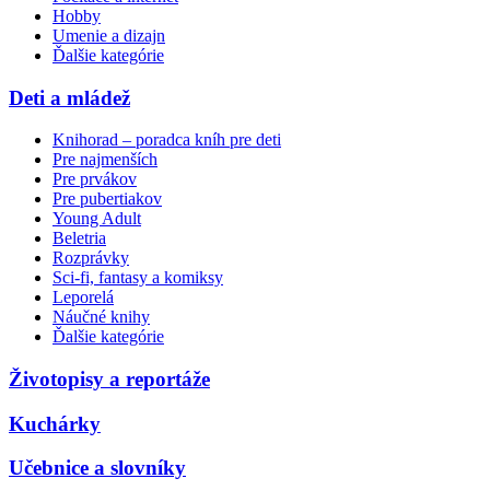
Hobby
Umenie a dizajn
Ďalšie kategórie
Deti a mládež
Knihorad – poradca kníh pre deti
Pre najmenších
Pre prvákov
Pre pubertiakov
Young Adult
Beletria
Rozprávky
Sci-fi, fantasy a komiksy
Leporelá
Náučné knihy
Ďalšie kategórie
Životopisy a reportáže
Kuchárky
Učebnice a slovníky