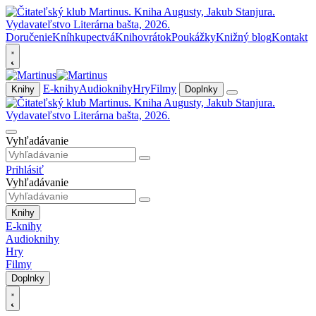
Doručenie
Kníhkupectvá
Knihovrátok
Poukážky
Knižný blog
Kontakt
E-knihy
Audioknihy
Hry
Filmy
Knihy
Doplnky
Vyhľadávanie
Prihlásiť
Vyhľadávanie
Knihy
E-knihy
Audioknihy
Hry
Filmy
Doplnky