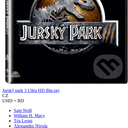
Jurský park 3 Ultra HD Blu-ray
CZ
UHD + BD
Sam Neill
William H. Macy
Téa Leoni
Alessandro Nivola