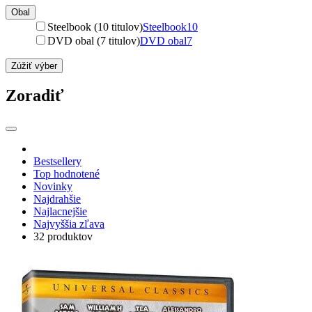
Obal
Steelbook (10 titulov)
Steelbook
10
DVD obal (7 titulov)
DVD obal
7
Zúžiť výber
Zoradiť
Bestsellery
Top hodnotené
Novinky
Najdrahšie
Najlacnejšie
Najvyššia zľava
32 produktov