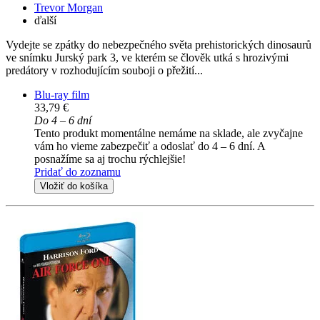
Trevor Morgan
ďalší
Vydejte se zpátky do nebezpečného světa prehistorických dinosaurů
ve snímku Jurský park 3, ve kterém se člověk utká s hrozivými
predátory v rozhodujícím souboji o přežití...
Blu-ray film
33,79 €
Do 4 – 6 dní
Tento produkt momentálne nemáme na sklade, ale zvyčajne
vám ho vieme zabezpečiť a odoslať do 4 – 6 dní. A
posnažíme sa aj trochu rýchlejšie!
Pridať do zoznamu
Vložiť do košíka