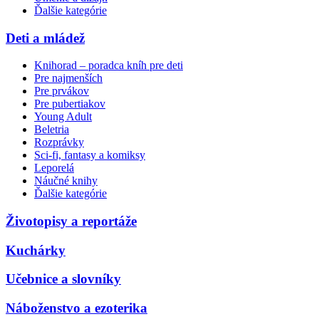
Ďalšie kategórie
Deti a mládež
Knihorad – poradca kníh pre deti
Pre najmenších
Pre prvákov
Pre pubertiakov
Young Adult
Beletria
Rozprávky
Sci-fi, fantasy a komiksy
Leporelá
Náučné knihy
Ďalšie kategórie
Životopisy a reportáže
Kuchárky
Učebnice a slovníky
Náboženstvo a ezoterika