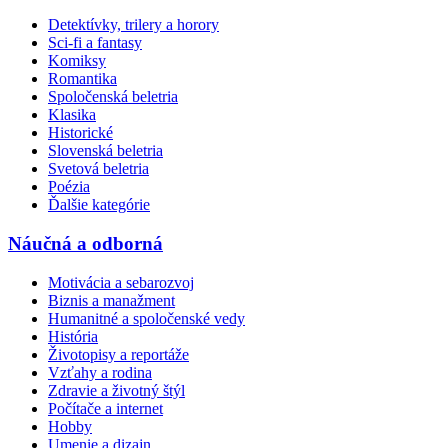
Detektívky, trilery a horory
Sci-fi a fantasy
Komiksy
Romantika
Spoločenská beletria
Klasika
Historické
Slovenská beletria
Svetová beletria
Poézia
Ďalšie kategórie
Náučná a odborná
Motivácia a sebarozvoj
Biznis a manažment
Humanitné a spoločenské vedy
História
Životopisy a reportáže
Vzťahy a rodina
Zdravie a životný štýl
Počítače a internet
Hobby
Umenie a dizajn