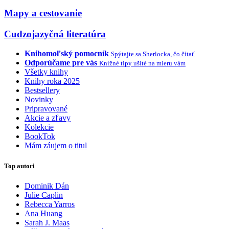
Mapy a cestovanie
Cudzojazyčná literatúra
Knihomoľský pomocník
Spýtajte sa Sherlocka, čo čítať
Odporúčame pre vás
Knižné tipy ušité na mieru vám
Všetky knihy
Knihy roka 2025
Bestsellery
Novinky
Pripravované
Akcie a zľavy
Kolekcie
BookTok
Mám záujem o titul
Top autori
Dominik Dán
Julie Caplin
Rebecca Yarros
Ana Huang
Sarah J. Maas