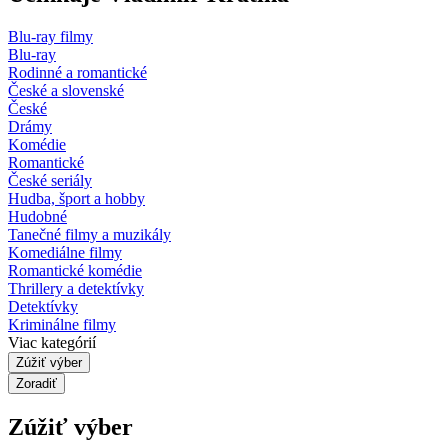
Blu-ray filmy
Blu-ray
Rodinné a romantické
České a slovenské
České
Drámy
Komédie
Romantické
České seriály
Hudba, šport a hobby
Hudobné
Tanečné filmy a muzikály
Komediálne filmy
Romantické komédie
Thrillery a detektívky
Detektívky
Kriminálne filmy
Viac kategórií
Zúžiť výber
Zoradiť
Zúžiť výber