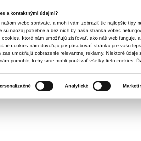
es a kontaktnými údajmi?
našom webe správate, a mohli vám zobraziť tie najlepšie tipy n
é sú naozaj potrebné a bez nich by naša stránka vôbec nefung
 cookies, ktoré nám umožňujú zisťovať, ako náš web funguje, a 
ačné cookies nám dovoľujú prispôsobovať stránku pre vašu lepši
zas umožňujú zobrazenie relevantnej reklamy. Niektoré údaje z
y nám pomohlo, keby sme mohli používať všetky tieto cookies. 
ersonalizačné
Analytické
Marketi