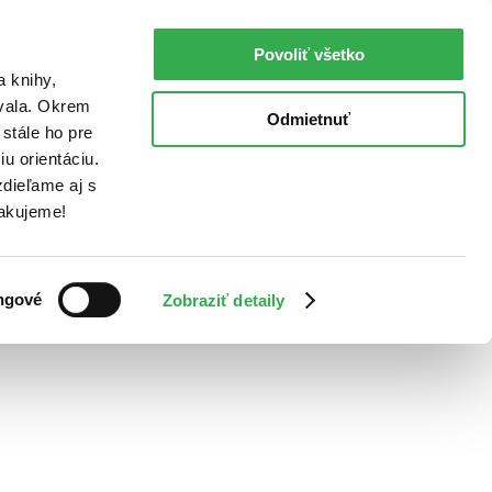
Povoliť všetko
a knihy,
ovala. Okrem
Odmietnuť
stále ho pre
u orientáciu.
dieľame aj s
Ďakujeme!
ngové
Zobraziť detaily