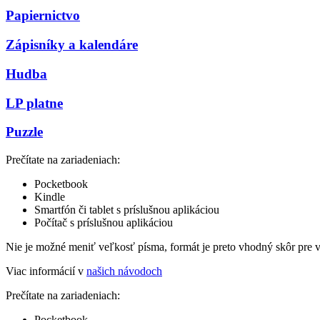
Papiernictvo
Zápisníky a kalendáre
Hudba
LP platne
Puzzle
Prečítate na zariadeniach:
Pocketbook
Kindle
Smartfón či tablet s príslušnou aplikáciou
Počítač s príslušnou aplikáciou
Nie je možné meniť veľkosť písma, formát je preto vhodný skôr pre 
Viac informácií v
našich návodoch
Prečítate na zariadeniach:
Pocketbook