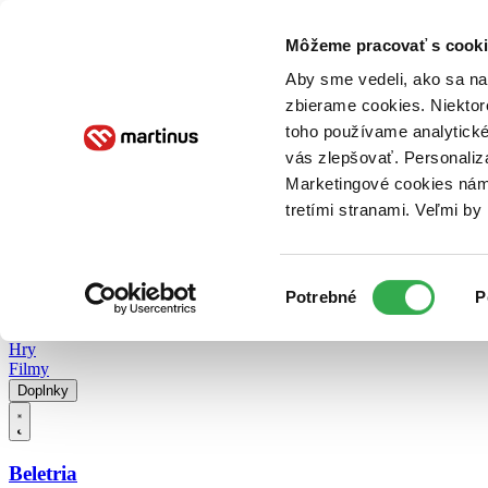
Doručenie
Kníhkupectvá
Knihovrátok
Poukážky
Knižný blog
Kontakt
Môžeme pracovať s cooki
Aby sme vedeli, ako sa na 
zbierame cookies. Niektor
E-knihy
Audioknihy
Hry
Filmy
Knihy
Doplnky
toho používame analytické
vás zlepšovať. Personaliz
Vyhľadávanie
Marketingové cookies nám 
tretími stranami. Veľmi b
Prihlásiť
Vyhľadávanie
Výber
Knihy
Potrebné
P
súhlasu
E-knihy
Audioknihy
Hry
Filmy
Doplnky
Beletria