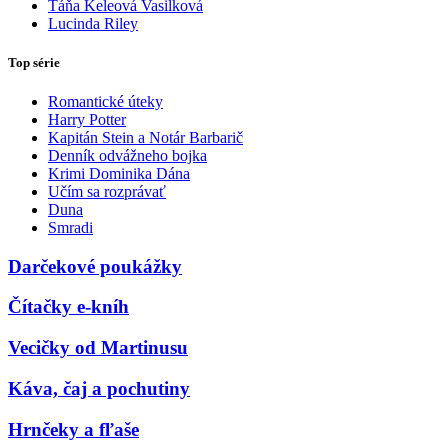
Táňa Keleová Vasilková
Lucinda Riley
Top série
Romantické úteky
Harry Potter
Kapitán Stein a Notár Barbarič
Denník odvážneho bojka
Krimi Dominika Dána
Učím sa rozprávať
Duna
Smradi
Darčekové poukážky
Čítačky e-kníh
Vecičky od Martinusu
Káva, čaj a pochutiny
Hrnčeky a fľaše