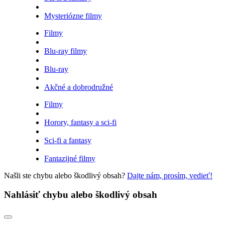
Mysteriózne filmy
Filmy
Blu-ray filmy
Blu-ray
Akčné a dobrodružné
Filmy
Horory, fantasy a sci-fi
Sci-fi a fantasy
Fantazijné filmy
Našli ste chybu alebo škodlivý obsah?
Dajte nám, prosím, vedieť!
Nahlásiť chybu alebo škodlivý obsah