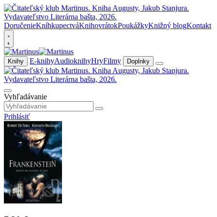
Doručenie
Kníhkupectvá
Knihovrátok
Poukážky
Knižný blog
Kontakt
E-knihy
Audioknihy
Hry
Filmy
Knihy
Doplnky
Vyhľadávanie
Prihlásiť