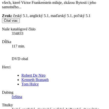
všech, které Victor Frankenstein miluje, zkázou Bytosti i jeho
samotného...
Zvuk:
český 5.1, anglický 5.1, maďarský 5.1, poľský 5.1
Čítať viac
Naše katalógové číslo
334833
Dĺžka
117 min.
DVD obal
Herci
Robert De Niro
Kenneth Branagh
Tom Hulce
Dabing
čeština
Titulky