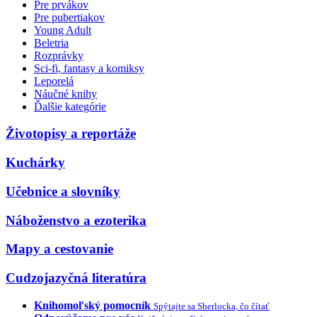
Pre prvákov
Pre pubertiakov
Young Adult
Beletria
Rozprávky
Sci-fi, fantasy a komiksy
Leporelá
Náučné knihy
Ďalšie kategórie
Životopisy a reportáže
Kuchárky
Učebnice a slovníky
Náboženstvo a ezoterika
Mapy a cestovanie
Cudzojazyčná literatúra
Knihomoľský pomocník
Spýtajte sa Sherlocka, čo čítať