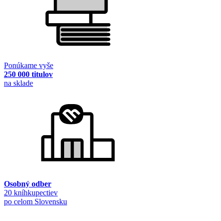
Ponúkame vyše
250 000 titulov
na sklade
Osobný odber
20 kníhkupectiev
po celom Slovensku