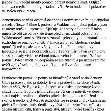
jakoby mu vědění mohlo pomoci porazit nemoc a smrt. Odjíždí
studovat medicínu do Ingolstadtu a věří, že tu bude moci pokračovat
ve svých výzkumech.
Zanedlouho se však dostává do sporu s konzervativními vyučujícími
a zcela přirozeně tíhne k profesoru Waldmanovi, jehož pokusy jsou
zastřeny rouškou tajemství. Zjišťuje, že i starý doktor chtěl kdysi
uměle stvořit život, pak ale těsně před cílem ztratil odvahu. Po
Waldmanově smrti se Victor seznámí s jeho tajnými poznámkami a
rozhodne se práci dokončit. V Ingolstadtu řádí cholera, všichni
opouštějí město, ale za zavřenými dveřmi Frankensteinovy
laboratoře se jedné noci zrodí život. Teprve tváří v tvář svému dílu
se však mladý vědec uvědomí hrůzu svého činu a neúspěšně se
pokusí Bytost zničit. Vyčerpáním se ale zhroutí a po uzdravení rád
uvěří zprávě svého přítele, že při epidemii zemřeli hlavně
novorozenci.
Frankenstein považuje pokus za ukončený a vrací se do Ženevy.
Chce pracovat jako praktický lékař a především se chce oženit.
Netuší však, že Bytost žije. Skrývá se v lesích a pozoruje život
chudé rodiny. Spolu s jejími dětmi se učí číst a mluvit, ve slepém
starci najde prvního a jediného přítele. Jeho pokus o sblížení ale
skončí tragicky a Bytost se rozhodne, že se pomstí. Dokázala si už
přečíst Frankensteinův deník a vydává se za svým "otcem" - a tak
začíná hledání citu, lásky a přátelství, hledání, které končí zkázou