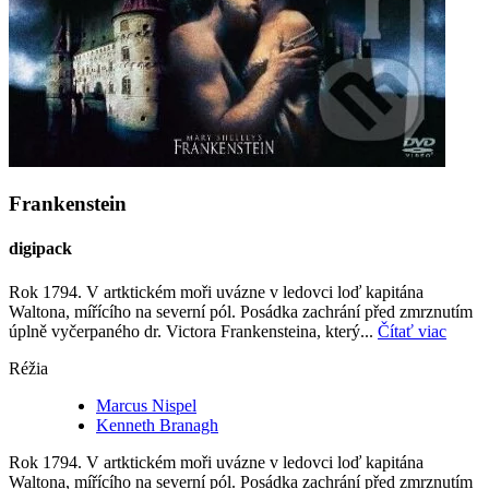
Frankenstein
digipack
Rok 1794. V artktickém moři uvázne v ledovci loď kapitána
Waltona, mířícího na severní pól. Posádka zachrání před zmrznutím
úplně vyčerpaného dr. Victora Frankensteina, který...
Čítať viac
Réžia
Marcus Nispel
Kenneth Branagh
Rok 1794. V artktickém moři uvázne v ledovci loď kapitána
Waltona, mířícího na severní pól. Posádka zachrání před zmrznutím