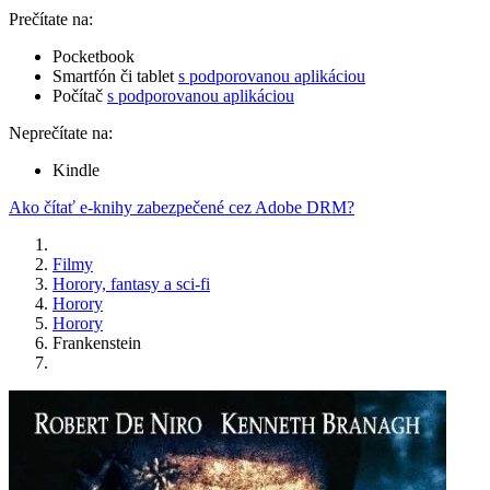
Prečítate na:
Pocketbook
Smartfón či tablet
s podporovanou aplikáciou
Počítač
s podporovanou aplikáciou
Neprečítate na:
Kindle
Ako čítať e-knihy zabezpečené cez Adobe DRM?
Filmy
Horory, fantasy a sci-fi
Horory
Horory
Frankenstein