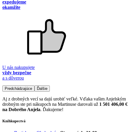
expedujeme
okamžite
U nás nakupujete
vždy bezpečne
a s dôverou
Predchádzajúce
Ďalšie
Aj z drobných vecí sa dajú urobiť veľké. Vďaka vašim Anjelským
drobným ste pri nákupoch na Martinuse darovali už
1 501 406,00 €
na Dobrého Anjela
. Ďakujeme!
Kníhkupectvá