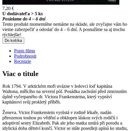
7,20 €
U dodávateľa > 5 ks
Posielame do 4 – 6 dní
Tento produkt momentálne nemáme na sklade, ale zvyčajne vám ho
vieme zabezpečiť a odoslať do 4 – 6 dní. A posnažíme sa aj trochu
rýchlejšie!
Do košíka
Popis filmu
Podrobnosti
Recenzie
Viac o titule
Rok 1794. V arktickém moři uvázne v ledovci loď kapitána
Waltona, mířícího na severní pól. Posádka zachrání před zmrznutím
úplně vyčerpaného dr. Victora Frankensteina, který vypráví
kapitánovi svůj prokletý příběh.
Ženeva. Victor Frankenstein vyrůstá v rodině lékaře, nadán
přirozenou touhou po vědění a obklopen láskou svých rodičů i
adoptivní sestry Elizabeth. Pak ale jeho matka umírá při porodu a
idylická doba dětství končí. Victor se stále posedleji upíná ke studiu,