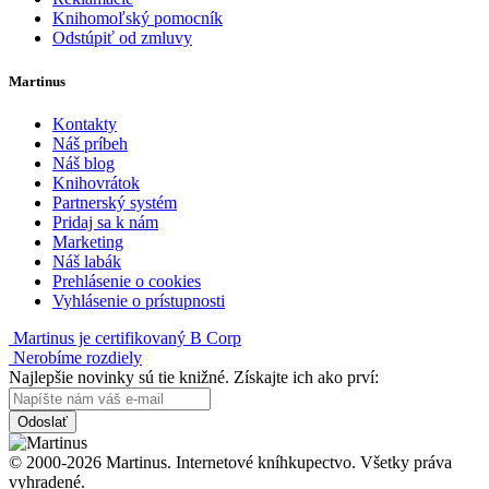
Knihomoľský pomocník
Odstúpiť od zmluvy
Martinus
Kontakty
Náš príbeh
Náš blog
Knihovrátok
Partnerský systém
Pridaj sa k nám
Marketing
Náš labák
Prehlásenie o cookies
Vyhlásenie o prístupnosti
Martinus je certifikovaný B Corp
Nerobíme rozdiely
Najlepšie novinky sú tie knižné. Získajte ich ako prví:
Odoslať
© 2000-2026 Martinus. Internetové kníhkupectvo. Všetky práva
vyhradené.