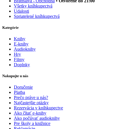
Bratislava - Obchodná
• Otvorené do 21:00
Všetky kníhkupectvá
Udalosti
Spriatelené kníhkupectvá
Kategórie
Knihy
E-knihy
Audioknihy
Hry
Filmy
Doplnky
Nakupujte u nás
Doručenie
Platba
Prečo práve u nás?
Najčastejšie otázky
Rezervácia v kníhkupectve
Ako čítať e-knihy
Ako počúvať audioknihy
Pre školy a knižnice
Reklamácie