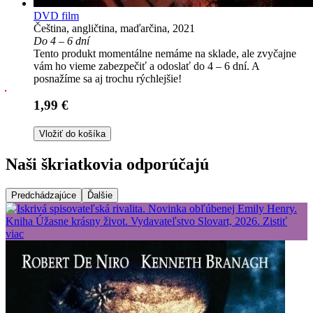
DVD film
Čeština, angličtina, maďarčina, 2021
Do 4 – 6 dní
Tento produkt momentálne nemáme na sklade, ale zvyčajne
vám ho vieme zabezpečiť a odoslať do 4 – 6 dní. A
posnažíme sa aj trochu rýchlejšie!
1,99 €
Vložiť do košíka
Naši škriatkovia odporúčajú
Predchádzajúce
Ďalšie