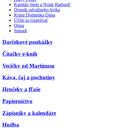
Kapitán Stein a Notár Barbarič
Denník odvážneho bojka
Krimi Dominika Dána
Učím sa rozprávať
Duna
Smradi
Darčekové poukážky
Čítačky e-kníh
Vecičky od Martinusu
Káva, čaj a pochutiny
Hrnčeky a fľaše
Papiernictvo
Zápisníky a kalendáre
Hudba