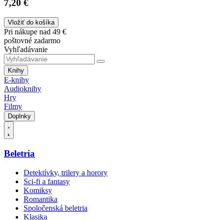
7,20 €
Vložiť do košíka
Pri nákupe nad 49 €
poštovné zadarmo
Vyhľadávanie
Knihy
E-knihy
Audioknihy
Hry
Filmy
Doplnky
Beletria
Detektívky, trilery a horory
Sci-fi a fantasy
Komiksy
Romantika
Spoločenská beletria
Klasika