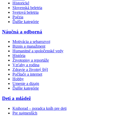
Historické
Slovenská beletria
Svetová beletria
Poézia
Ďalšie kategórie
Náučná a odborná
Motivácia a sebarozvoj
Biznis a manažment
Humanitné a spoločenské vedy
História
Životopisy a reportáže
Vzťahy a rodina
Zdravie a životný štýl
Počítače a internet
Hobby
Umenie a dizajn
Ďalšie kategórie
Deti a mládež
Knihorad – poradca kníh pre deti
Pre najmenších