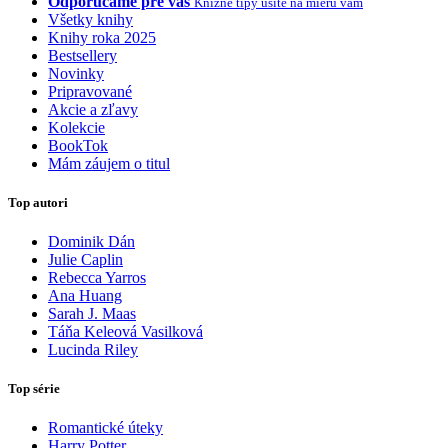
Odporúčame pre vás
Knižné tipy ušité na mieru vám
Všetky knihy
Knihy roka 2025
Bestsellery
Novinky
Pripravované
Akcie a zľavy
Kolekcie
BookTok
Mám záujem o titul
Top autori
Dominik Dán
Julie Caplin
Rebecca Yarros
Ana Huang
Sarah J. Maas
Táňa Keleová Vasilková
Lucinda Riley
Top série
Romantické úteky
Harry Potter