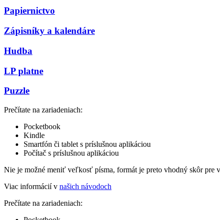
Papiernictvo
Zápisníky a kalendáre
Hudba
LP platne
Puzzle
Prečítate na zariadeniach:
Pocketbook
Kindle
Smartfón či tablet s príslušnou aplikáciou
Počítač s príslušnou aplikáciou
Nie je možné meniť veľkosť písma, formát je preto vhodný skôr pre 
Viac informácií v
našich návodoch
Prečítate na zariadeniach:
Pocketbook