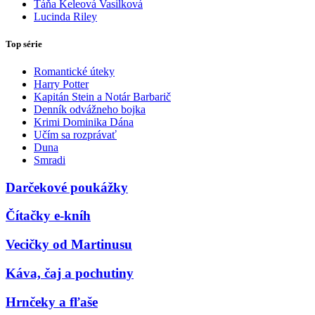
Táňa Keleová Vasilková
Lucinda Riley
Top série
Romantické úteky
Harry Potter
Kapitán Stein a Notár Barbarič
Denník odvážneho bojka
Krimi Dominika Dána
Učím sa rozprávať
Duna
Smradi
Darčekové poukážky
Čítačky e-kníh
Vecičky od Martinusu
Káva, čaj a pochutiny
Hrnčeky a fľaše