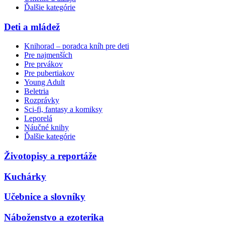
Ďalšie kategórie
Deti a mládež
Knihorad – poradca kníh pre deti
Pre najmenších
Pre prvákov
Pre pubertiakov
Young Adult
Beletria
Rozprávky
Sci-fi, fantasy a komiksy
Leporelá
Náučné knihy
Ďalšie kategórie
Životopisy a reportáže
Kuchárky
Učebnice a slovníky
Náboženstvo a ezoterika