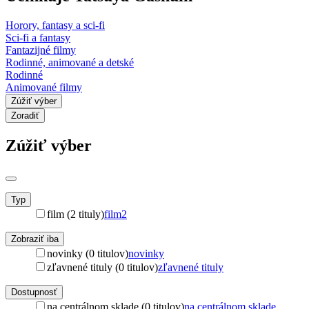
Horory, fantasy a sci-fi
Sci-fi a fantasy
Fantazijné filmy
Rodinné, animované a detské
Rodinné
Animované filmy
Zúžiť výber
Zoradiť
Zúžiť výber
Typ
film (2 tituly)
film
2
Zobraziť iba
novinky (0 titulov)
novinky
zľavnené tituly (0 titulov)
zľavnené tituly
Dostupnosť
na centrálnom sklade (0 titulov)
na centrálnom sklade