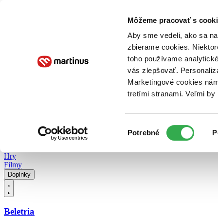
Doručenie
Kníhkupectvá
Knihovrátok
Poukážky
Knižný blog
Kontakt
Môžeme pracovať s cooki
Aby sme vedeli, ako sa na 
zbierame cookies. Niektor
E-knihy
Audioknihy
Hry
Filmy
Knihy
Doplnky
toho používame analytické
vás zlepšovať. Personaliz
Vyhľadávanie
Marketingové cookies nám 
tretími stranami. Veľmi b
Prihlásiť
Vyhľadávanie
Výber
Knihy
Potrebné
P
súhlasu
E-knihy
Audioknihy
Hry
Filmy
Doplnky
Beletria