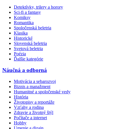
Detektívky, trilery a horory
Sci-fi a fantasy
Komiksy
Romantika
Spoločenská beletria
Klasika
Historické
Slovenská beletria
Svetová beletria
Poézia
Ďalšie kategórie
Náučná a odborná
Motivácia a sebarozvoj
Biznis a manažment
Humanitné a spoločenské vedy
História
Životopisy a reportáže
Vzťahy a rodina
Zdravie a životný štýl
Počítače a internet
Hobby
Umenie a dizajn