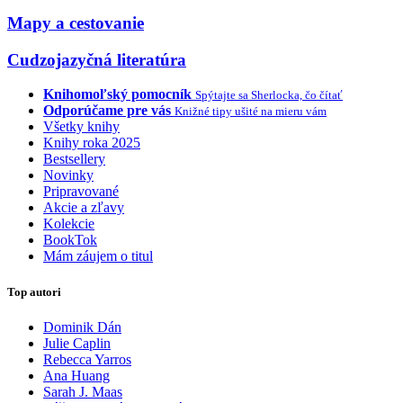
Mapy a cestovanie
Cudzojazyčná literatúra
Knihomoľský pomocník
Spýtajte sa Sherlocka, čo čítať
Odporúčame pre vás
Knižné tipy ušité na mieru vám
Všetky knihy
Knihy roka 2025
Bestsellery
Novinky
Pripravované
Akcie a zľavy
Kolekcie
BookTok
Mám záujem o titul
Top autori
Dominik Dán
Julie Caplin
Rebecca Yarros
Ana Huang
Sarah J. Maas