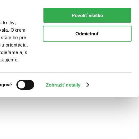
Povoliť všetko
a knihy,
ovala. Okrem
Odmietnuť
stále ho pre
u orientáciu.
dieľame aj s
Ďakujeme!
ngové
Zobraziť detaily