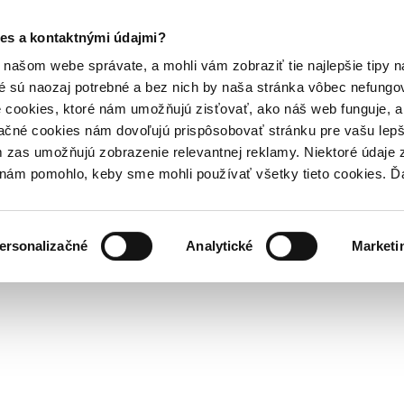
es a kontaktnými údajmi?
našom webe správate, a mohli vám zobraziť tie najlepšie tipy n
é sú naozaj potrebné a bez nich by naša stránka vôbec nefung
 cookies, ktoré nám umožňujú zisťovať, ako náš web funguje, a 
ačné cookies nám dovoľujú prispôsobovať stránku pre vašu lepši
zas umožňujú zobrazenie relevantnej reklamy. Niektoré údaje z
y nám pomohlo, keby sme mohli používať všetky tieto cookies. 
ersonalizačné
Analytické
Marketi