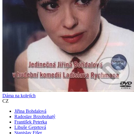
Dáma na kolejích
CZ
Jiřina Bohdalová
Radoslav Brzobohatý
František Peterka
Libuše Geprtová
Stanislav Fišer