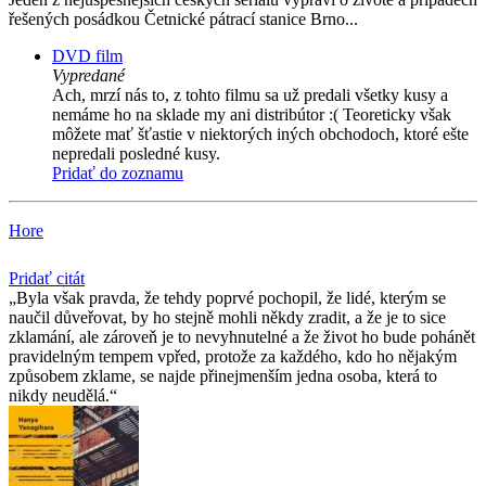
řešených posádkou Četnické pátrací stanice Brno...
DVD film
Vypredané
Ach, mrzí nás to, z tohto filmu sa už predali všetky kusy a
nemáme ho na sklade my ani distribútor :( Teoreticky však
môžete mať šťastie v niektorých iných obchodoch, ktoré ešte
nepredali posledné kusy.
Pridať do zoznamu
Hore
Pridať citát
Byla však pravda, že tehdy poprvé pochopil, že lidé, kterým se
naučil důveřovat, by ho stejně mohli někdy zradit, a že je to sice
zklamání, ale zároveň je to nevyhnutelné a že život ho bude pohánět
pravidelným tempem vpřed, protože za každého, kdo ho nějakým
způsobem zklame, se najde přinejmenším jedna osoba, která to
nikdy neudělá.