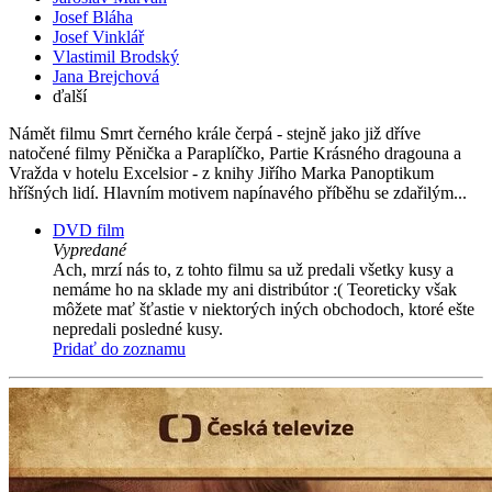
Josef Bláha
Josef Vinklář
Vlastimil Brodský
Jana Brejchová
ďalší
Námět filmu Smrt černého krále čerpá - stejně jako již dříve
natočené filmy Pěnička a Paraplíčko, Partie Krásného dragouna a
Vražda v hotelu Excelsior - z knihy Jiřího Marka Panoptikum
hříšných lidí. Hlavním motivem napínavého příběhu se zdařilým...
DVD film
Vypredané
Ach, mrzí nás to, z tohto filmu sa už predali všetky kusy a
nemáme ho na sklade my ani distribútor :( Teoreticky však
môžete mať šťastie v niektorých iných obchodoch, ktoré ešte
nepredali posledné kusy.
Pridať do zoznamu