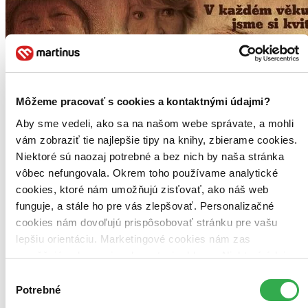
Môžeme pracovať s cookies a kontaktnými údajmi?
Aby sme vedeli, ako sa na našom webe správate, a mohli
vám zobraziť tie najlepšie tipy na knihy, zbierame cookies.
Niektoré sú naozaj potrebné a bez nich by naša stránka
vôbec nefungovala. Okrem toho používame analytické
cookies, ktoré nám umožňujú zisťovať, ako náš web
funguje, a stále ho pre vás zlepšovať. Personalizačné
cookies nám dovoľujú prispôsobovať stránku pre vašu
lepšiu orientáciu. Marketingové cookies nám zas
umožňujú zobrazenie relevantnej reklamy. Niektoré údaje
zdieľame aj s tretími stranami. Veľmi by nám pomohlo,
Výber
keby sme mohli používať všetky tieto cookies. Ďakujeme!
Potrebné
súhlasu