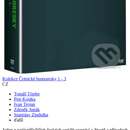
Kolekce Četnické humoresky 1 - 3
CZ
Tomáš Töpfer
Petr Kostka
Ivan Trojan
Zdeněk Junák
Stanislav Zindulka
ďalší
Jeden z nejúspěšnějších českých seriálů vypráví o životě a případech