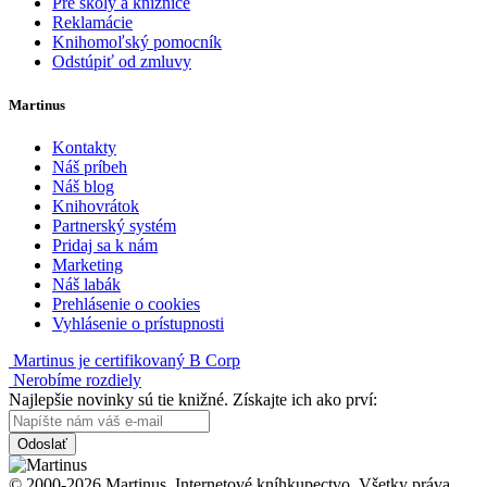
Pre školy a knižnice
Reklamácie
Knihomoľský pomocník
Odstúpiť od zmluvy
Martinus
Kontakty
Náš príbeh
Náš blog
Knihovrátok
Partnerský systém
Pridaj sa k nám
Marketing
Náš labák
Prehlásenie o cookies
Vyhlásenie o prístupnosti
Martinus je certifikovaný B Corp
Nerobíme rozdiely
Najlepšie novinky sú tie knižné. Získajte ich ako prví:
Odoslať
© 2000-2026 Martinus. Internetové kníhkupectvo. Všetky práva