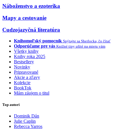
Náboženstvo a ezoterika
Mapy a cestovanie
Cudzojazyčná literatúra
Knihomoľský pomocník
Spýtajte sa Sherlocka, čo čítať
Odporúčame pre vás
Knižné tipy ušité na mieru vám
Všetky knihy
Knihy roka 2025
Bestsellery
Novinky
Pripravované
Akcie a zľavy
Kolekcie
BookTok
Mám záujem o titul
Top autori
Dominik Dán
Julie Caplin
Rebecca Yarros