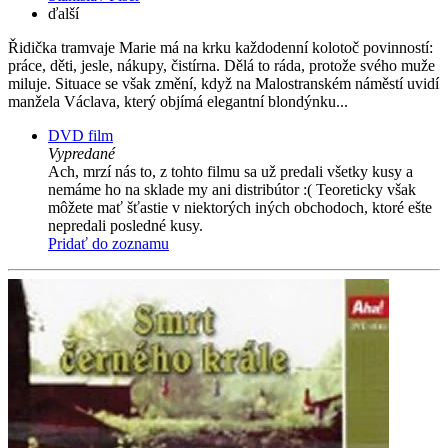
ďalší
Řidička tramvaje Marie má na krku každodenní kolotoč povinností:
práce, děti, jesle, nákupy, čistírna. Dělá to ráda, protože svého muže
miluje. Situace se však změní, když na Malostranském náměstí uvidí
manžela Václava, který objímá elegantní blondýnku...
DVD film
Vypredané
Ach, mrzí nás to, z tohto filmu sa už predali všetky kusy a
nemáme ho na sklade my ani distribútor :( Teoreticky však
môžete mať šťastie v niektorých iných obchodoch, ktoré ešte
nepredali posledné kusy.
Pridať do zoznamu