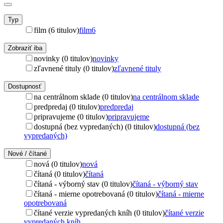
Typ
film (6 titulov)
film
6
Zobraziť iba
novinky (0 titulov)
novinky
zľavnené tituly (0 titulov)
zľavnené tituly
Dostupnosť
na centrálnom sklade (0 titulov)
na centrálnom sklade
predpredaj (0 titulov)
predpredaj
pripravujeme (0 titulov)
pripravujeme
dostupná (bez vypredaných) (0 titulov)
dostupná (bez
vypredaných)
Nové / čítané
nová (0 titulov)
nová
čítaná (0 titulov)
čítaná
čítaná - výborný stav (0 titulov)
čítaná - výborný stav
čítaná - mierne opotrebovaná (0 titulov)
čítaná - mierne
opotrebovaná
čítané verzie vypredaných kníh (0 titulov)
čítané verzie
vypredaných kníh