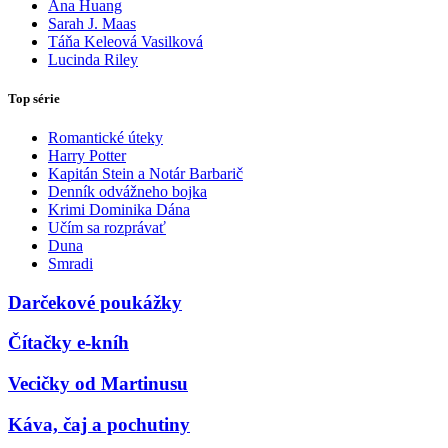
Ana Huang
Sarah J. Maas
Táňa Keleová Vasilková
Lucinda Riley
Top série
Romantické úteky
Harry Potter
Kapitán Stein a Notár Barbarič
Denník odvážneho bojka
Krimi Dominika Dána
Učím sa rozprávať
Duna
Smradi
Darčekové poukážky
Čítačky e-kníh
Vecičky od Martinusu
Káva, čaj a pochutiny