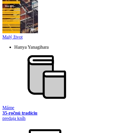
Malý život
Hanya Yanagihara
Máme
35-ročnú tradíciu
predaja kníh