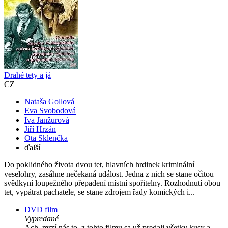
Drahé tety a já
CZ
Nataša Gollová
Eva Svobodová
Iva Janžurová
Jiří Hrzán
Ota Sklenčka
ďalší
Do poklidného života dvou tet, hlavních hrdinek kriminální
veselohry, zasáhne nečekaná událost. Jedna z nich se stane očitou
svědkyní loupežného přepadení místní spořitelny. Rozhodnutí obou
tet, vypátrat pachatele, se stane zdrojem řady komických i...
DVD film
Vypredané
Ach, mrzí nás to, z tohto filmu sa už predali všetky kusy a