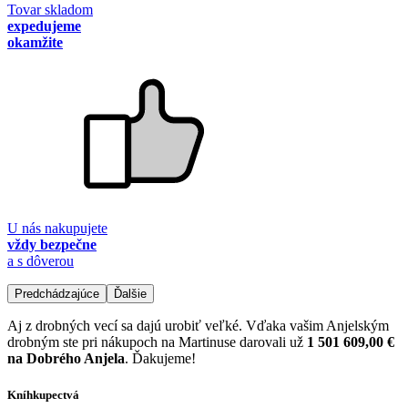
Tovar skladom
expedujeme
okamžite
U nás nakupujete
vždy bezpečne
a s dôverou
Predchádzajúce
Ďalšie
Aj z drobných vecí sa dajú urobiť veľké. Vďaka vašim Anjelským
drobným ste pri nákupoch na Martinuse darovali už
1 501 609,00 €
na Dobrého Anjela
. Ďakujeme!
Kníhkupectvá