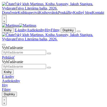
Doručenie
Kníhkupectvá
Knihovrátok
Poukážky
Knižný blog
Kontakt
E-knihy
Audioknihy
Hry
Filmy
Knihy
Doplnky
Vyhľadávanie
Prihlásiť
Vyhľadávanie
Knihy
E-knihy
Audioknihy
Hry
Filmy
Doplnky