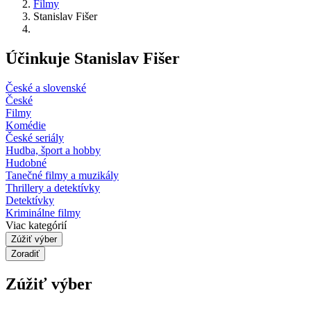
Filmy
Stanislav Fišer
Účinkuje Stanislav Fišer
České a slovenské
České
Filmy
Komédie
České seriály
Hudba, šport a hobby
Hudobné
Tanečné filmy a muzikály
Thrillery a detektívky
Detektívky
Kriminálne filmy
Viac kategórií
Zúžiť výber
Zoradiť
Zúžiť výber