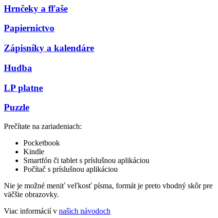
Hrnčeky a fľaše
Papiernictvo
Zápisníky a kalendáre
Hudba
LP platne
Puzzle
Prečítate na zariadeniach:
Pocketbook
Kindle
Smartfón či tablet s príslušnou aplikáciou
Počítač s príslušnou aplikáciou
Nie je možné meniť veľkosť písma, formát je preto vhodný skôr pre
väčšie obrazovky.
Viac informácií v
našich návodoch