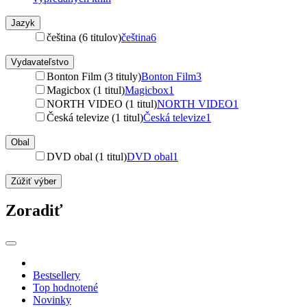
Jazyk
čeština (6 titulov)
čeština
6
Vydavateľstvo
Bonton Film (3 tituly)
Bonton Film
3
Magicbox (1 titul)
Magicbox
1
NORTH VIDEO (1 titul)
NORTH VIDEO
1
Česká televize (1 titul)
Česká televize
1
Obal
DVD obal (1 titul)
DVD obal
1
Zúžiť výber
Zoradiť
Bestsellery
Top hodnotené
Novinky