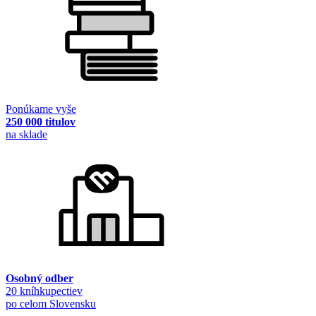
Ponúkame vyše
250 000 titulov
na sklade
Osobný odber
20 kníhkupectiev
po celom Slovensku