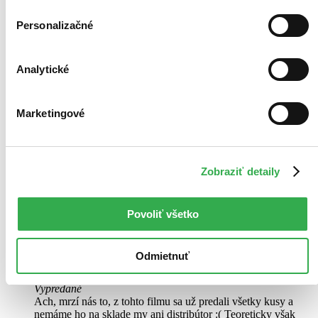
Personalizačné
Analytické
Život je ples
CZ
8DVD
Marketingové
Radoslav Brzobohatý
Adam Mišík
Lenka Vlasáková
Iva Janžurová
Zobraziť detaily
Daniela Kolářová
ďalší
Seriál Život je ples vypráví příběhy hrdinů různých generací, kteří se
Povoliť všetko
potkávají ve skalickém domově seniorů, jako jeho klienti nebo
zaměstnanci. Právě sem nastupuje nová klientka Rozárka Malá
(Daniela Kolářová)....
Odmietnuť
DVD film
Vypredané
Ach, mrzí nás to, z tohto filmu sa už predali všetky kusy a
nemáme ho na sklade my ani distribútor :( Teoreticky však