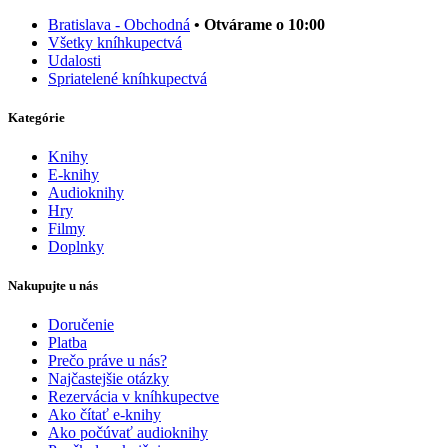
Bratislava - Obchodná
• Otvárame o 10:00
Všetky kníhkupectvá
Udalosti
Spriatelené kníhkupectvá
Kategórie
Knihy
E-knihy
Audioknihy
Hry
Filmy
Doplnky
Nakupujte u nás
Doručenie
Platba
Prečo práve u nás?
Najčastejšie otázky
Rezervácia v kníhkupectve
Ako čítať e-knihy
Ako počúvať audioknihy