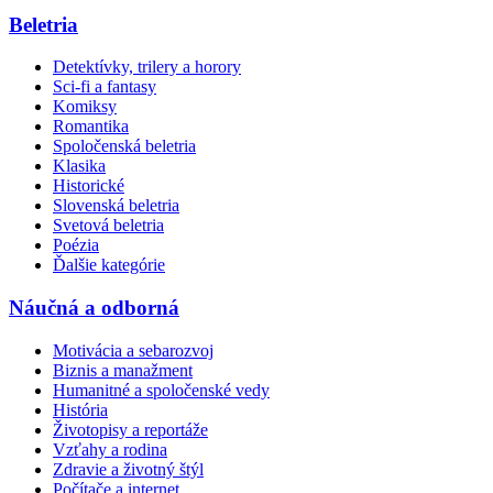
Beletria
Detektívky, trilery a horory
Sci-fi a fantasy
Komiksy
Romantika
Spoločenská beletria
Klasika
Historické
Slovenská beletria
Svetová beletria
Poézia
Ďalšie kategórie
Náučná a odborná
Motivácia a sebarozvoj
Biznis a manažment
Humanitné a spoločenské vedy
História
Životopisy a reportáže
Vzťahy a rodina
Zdravie a životný štýl
Počítače a internet