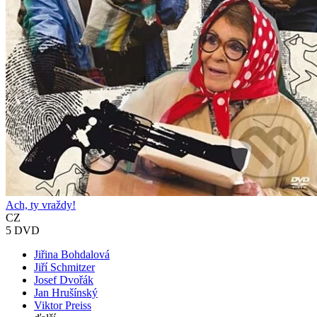
Ach, ty vraždy!
CZ
5 DVD
Jiřina Bohdalová
Jiří Schmitzer
Josef Dvořák
Jan Hrušínský
Viktor Preiss