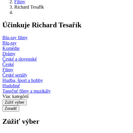
Filmy
Richard Tesařík
Účinkuje Richard Tesařík
Blu-ray filmy
Blu-ray
Komédie
Drámy
České a slovenské
České
Filmy
České seriály
Hudba, šport a hobby
Hudobné
Tanečné filmy a muzikály
Viac kategórií
Zúžiť výber
Zoradiť
Zúžiť výber