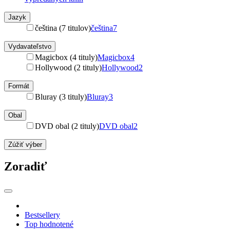
Jazyk
čeština (7 titulov)
čeština
7
Vydavateľstvo
Magicbox (4 tituly)
Magicbox
4
Hollywood (2 tituly)
Hollywood
2
Formát
Bluray (3 tituly)
Bluray
3
Obal
DVD obal (2 tituly)
DVD obal
2
Zúžiť výber
Zoradiť
Bestsellery
Top hodnotené