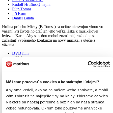
Rudolf Hrušínský nejml.
Filip Tomsa
Jiří Korn
Daniel Landa
Hrdina príbehu Micky (F. Tomsa) sa ocitne nie svojou vinou vo
väzení. Pri živote ho drží len jeho veľká láska k muzikálovej
hviezde Karin. Aby sa s ňou mohol zoznámiť, rozhodne sa
zúčastniť vypísaného konkurzu na nový muzikál a utečie z
väzenia...
DVD film
1,99 €
Do 4 – 6 dní
Tento produkt momentálne nemáme na sklade, ale zvyčajne
vám ho vieme zabezpečiť a odoslať do 4 – 6 dní. A
posnažíme sa aj trochu rýchlejšie!
Pridať do zoznamu
Môžeme pracovať s cookies a kontaktnými údajmi?
Vložiť do košíka
Aby sme vedeli, ako sa na našom webe správate, a mohli
vám zobraziť tie najlepšie tipy na knihy, zbierame cookies.
Niektoré sú naozaj potrebné a bez nich by naša stránka
vôbec nefungovala. Okrem toho používame analytické