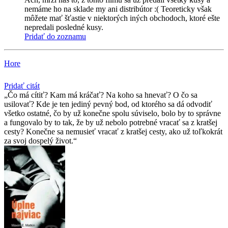
nemáme ho na sklade my ani distribútor :( Teoreticky však
môžete mať šťastie v niektorých iných obchodoch, ktoré ešte
nepredali posledné kusy.
Pridať do zoznamu
Hore
Pridať citát
Čo má cítiť? Kam má kráčať? Na koho sa hnevať? O čo sa
usilovať? Kde je ten jediný pevný bod, od ktorého sa dá odvodiť
všetko ostatné, čo by už konečne spolu súviselo, bolo by to správne
a fungovalo by to tak, že by už nebolo potrebné vracať sa z kratšej
cesty? Konečne sa nemusieť vracať z kratšej cesty, ako už toľkokrát
za svoj dospelý život.