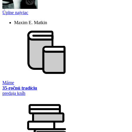
Úplne najviac
Maxim E. Matkin
Máme
35-ročnú tradíciu
predaja kníh