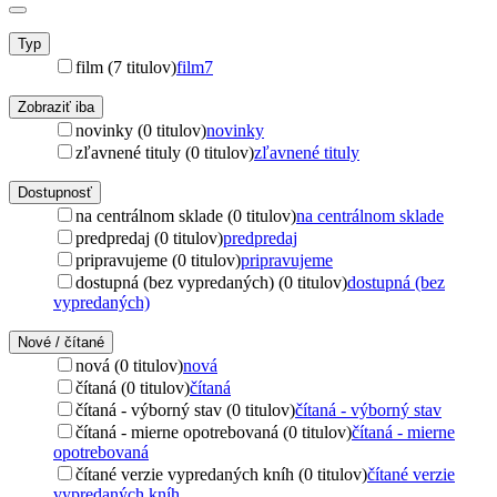
Typ
film (7 titulov)
film
7
Zobraziť iba
novinky (0 titulov)
novinky
zľavnené tituly (0 titulov)
zľavnené tituly
Dostupnosť
na centrálnom sklade (0 titulov)
na centrálnom sklade
predpredaj (0 titulov)
predpredaj
pripravujeme (0 titulov)
pripravujeme
dostupná (bez vypredaných) (0 titulov)
dostupná (bez
vypredaných)
Nové / čítané
nová (0 titulov)
nová
čítaná (0 titulov)
čítaná
čítaná - výborný stav (0 titulov)
čítaná - výborný stav
čítaná - mierne opotrebovaná (0 titulov)
čítaná - mierne
opotrebovaná
čítané verzie vypredaných kníh (0 titulov)
čítané verzie
vypredaných kníh