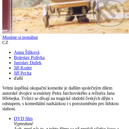
Musíme si pomáhat
CZ
Anna Šišková
Boleslav Polívka
Jaroslav Dušek
Jiří Kodet
Jiří Pecha
ďalší
Velmi úspěšná okupační komedie je dalším společným dílem
autorské dvojice scenáristy Petra Jarchovského a režiséra Jana
Hřebejka. Tvůrci se dívají na tragické období českých dějin s
odstupem, s komediální nadsázkou i s porozuměním pro lidskou
slabost.
DVD film
Vypredané
Ach, mrzí nás to, z tohto filmu sa už predali všetky kusy a