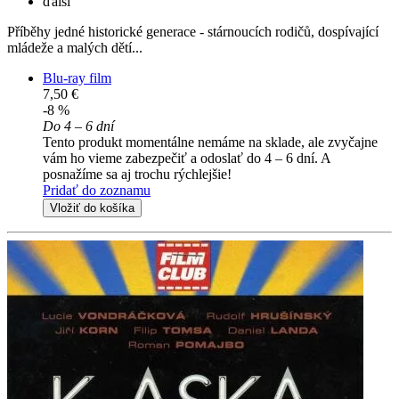
ďalší
Příběhy jedné historické generace - stárnoucích rodičů, dospívající
mládeže a malých dětí...
Blu-ray film
7,50 €
-8 %
Do 4 – 6 dní
Tento produkt momentálne nemáme na sklade, ale zvyčajne
vám ho vieme zabezpečiť a odoslať do 4 – 6 dní. A
posnažíme sa aj trochu rýchlejšie!
Pridať do zoznamu
Vložiť do košíka