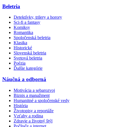
Beletria
Detektívky, trilery a horory
Sci-fi a fantasy
Komiksy
Romantika
Spoločenská beletria
Klasika
Historické
Slovenská beletria
Svetová beletria
Poézia
Ďalšie kategórie
Náučná a odborná
Motivácia a sebarozvoj
Biznis a manažment
Humanitné a spoločenské vedy
História
Životopisy a reportáže
Vzťahy a rodina
Zdravie a životný štýl
Počítače a internet