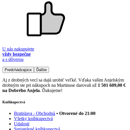
U nás nakupujete
vždy bezpečne
a s dôverou
Predchádzajúce
Ďalšie
Aj z drobných vecí sa dajú urobiť veľké. Vďaka vašim Anjelským
drobným ste pri nákupoch na Martinuse darovali už
1 501 609,00 €
na Dobrého Anjela
. Ďakujeme!
Kníhkupectvá
Bratislava - Obchodná
• Otvorené do 21:00
Všetky kníhkupectvá
Udalosti
Spriatelené kníhkupectvá