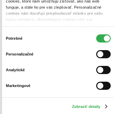
cookies, ktoré nám umožňujú zisťovať, ako náš web
funguje, a stále ho pre vás zlepšovať. Personalizačné
cookies nám dovoľujú prispôsobovať stránku pre vašu
lepšiu orientáciu. Marketingové cookies nám zas
umožňujú zobrazenie relevantnej reklamy. Niektoré údaje
zdieľame aj s tretími stranami. Veľmi by nám pomohlo,
Výber
keby sme mohli používať všetky tieto cookies. Ďakujeme!
Potrebné
súhlasu
Personalizačné
Analytické
Marketingové
Zobraziť detaily