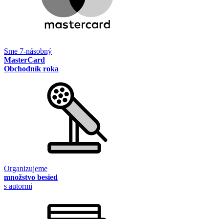
Sme 7-násobný
MasterCard
Obchodník roka
Organizujeme
množstvo besied
s autormi