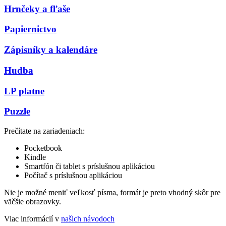
Hrnčeky a fľaše
Papiernictvo
Zápisníky a kalendáre
Hudba
LP platne
Puzzle
Prečítate na zariadeniach:
Pocketbook
Kindle
Smartfón či tablet s príslušnou aplikáciou
Počítač s príslušnou aplikáciou
Nie je možné meniť veľkosť písma, formát je preto vhodný skôr pre
väčšie obrazovky.
Viac informácií v
našich návodoch