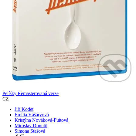
Pelíšky Remasterovaná verze
CZ
Jiří Kodet
Emília Vášáryová
Kristýna Nováková-Fuitová
Miroslav Donutil
Simona Stašová