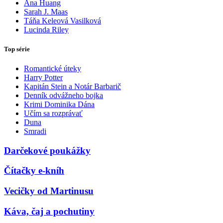
Ana Huang
Sarah J. Maas
Táňa Keleová Vasilková
Lucinda Riley
Top série
Romantické úteky
Harry Potter
Kapitán Stein a Notár Barbarič
Denník odvážneho bojka
Krimi Dominika Dána
Učím sa rozprávať
Duna
Smradi
Darčekové poukážky
Čítačky e-kníh
Vecičky od Martinusu
Káva, čaj a pochutiny