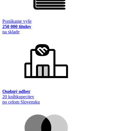
Ponúkame vyše
250 000 titulov
na sklade
Osobný odber
20 kníhkupectiev
po celom Slovensku