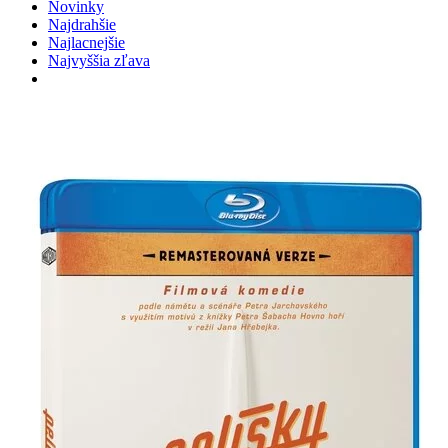
Novinky
Najdrahšie
Najlacnejšie
Najvyššia zľava