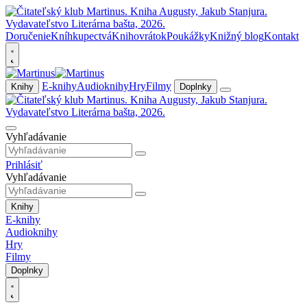
Doručenie
Kníhkupectvá
Knihovrátok
Poukážky
Knižný blog
Kontakt
E-knihy
Audioknihy
Hry
Filmy
Knihy
Doplnky
Vyhľadávanie
Prihlásiť
Vyhľadávanie
Knihy
E-knihy
Audioknihy
Hry
Filmy
Doplnky