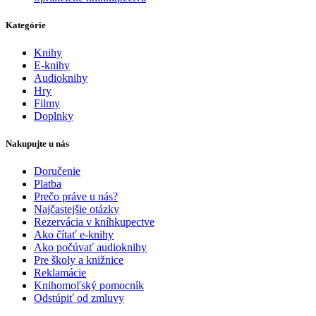
Kategórie
Knihy
E-knihy
Audioknihy
Hry
Filmy
Doplnky
Nakupujte u nás
Doručenie
Platba
Prečo práve u nás?
Najčastejšie otázky
Rezervácia v kníhkupectve
Ako čítať e-knihy
Ako počúvať audioknihy
Pre školy a knižnice
Reklamácie
Knihomoľský pomocník
Odstúpiť od zmluvy