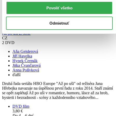
Povoliť všetko
Odmietnuť
Až po uši 2. série
CZ
2 DVD
Aňa Geislerová
Jiří Havelka
Hynek Čermák
Jitka Čvančarová
Anna Polívková
ďalší
Druhá řada seriálu HBO Europe "Až po uši" od režiséra Jana
Hřebejka navazuje na úspěšnou první řadu z roku 2014. Staří známí
se opět zaplétají Až po uši v romantice, humoru, lásce až za hrob,
hysterii i bezradnosti - scény z každodenního vztahového...
DVD film
3,80 €
Do 4 – 6 dní