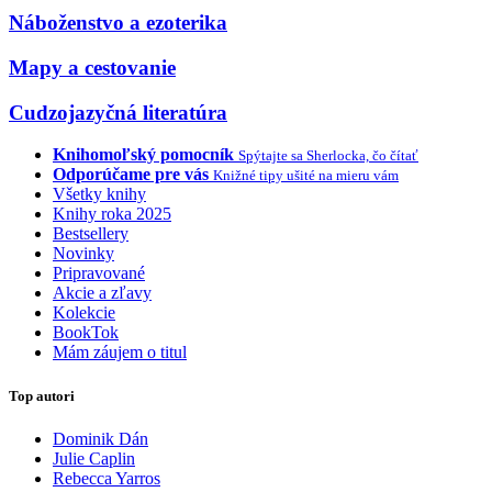
Náboženstvo a ezoterika
Mapy a cestovanie
Cudzojazyčná literatúra
Knihomoľský pomocník
Spýtajte sa Sherlocka, čo čítať
Odporúčame pre vás
Knižné tipy ušité na mieru vám
Všetky knihy
Knihy roka 2025
Bestsellery
Novinky
Pripravované
Akcie a zľavy
Kolekcie
BookTok
Mám záujem o titul
Top autori
Dominik Dán
Julie Caplin
Rebecca Yarros