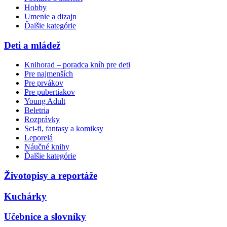
Hobby
Umenie a dizajn
Ďalšie kategórie
Deti a mládež
Knihorad – poradca kníh pre deti
Pre najmenších
Pre prvákov
Pre pubertiakov
Young Adult
Beletria
Rozprávky
Sci-fi, fantasy a komiksy
Leporelá
Náučné knihy
Ďalšie kategórie
Životopisy a reportáže
Kuchárky
Učebnice a slovníky