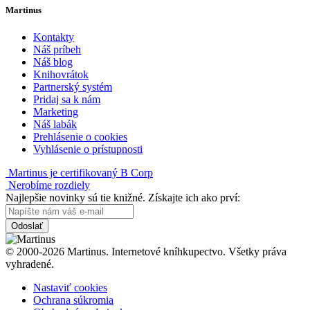
Martinus
Kontakty
Náš príbeh
Náš blog
Knihovrátok
Partnerský systém
Pridaj sa k nám
Marketing
Náš labák
Prehlásenie o cookies
Vyhlásenie o prístupnosti
Martinus je certifikovaný B Corp
Nerobíme rozdiely
Najlepšie novinky sú tie knižné. Získajte ich ako prví:
Odoslať
© 2000-2026 Martinus. Internetové kníhkupectvo. Všetky práva
vyhradené.
Nastaviť cookies
Ochrana súkromia