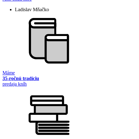
Ladislav Mňačko
Máme
35-ročnú tradíciu
predaja kníh