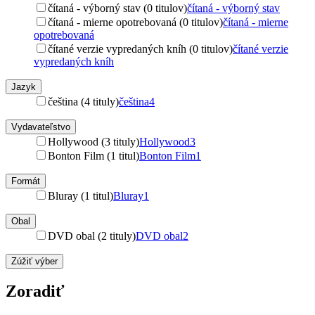
čítaná - výborný stav (0 titulov)
čítaná - výborný stav
čítaná - mierne opotrebovaná (0 titulov)
čítaná - mierne
opotrebovaná
čítané verzie vypredaných kníh (0 titulov)
čítané verzie
vypredaných kníh
Jazyk
čeština (4 tituly)
čeština
4
Vydavateľstvo
Hollywood (3 tituly)
Hollywood
3
Bonton Film (1 titul)
Bonton Film
1
Formát
Bluray (1 titul)
Bluray
1
Obal
DVD obal (2 tituly)
DVD obal
2
Zúžiť výber
Zoradiť