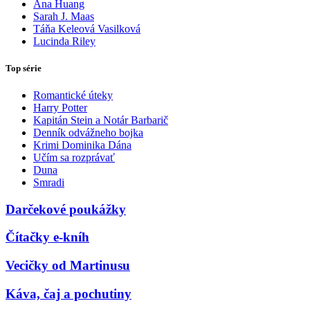
Ana Huang
Sarah J. Maas
Táňa Keleová Vasilková
Lucinda Riley
Top série
Romantické úteky
Harry Potter
Kapitán Stein a Notár Barbarič
Denník odvážneho bojka
Krimi Dominika Dána
Učím sa rozprávať
Duna
Smradi
Darčekové poukážky
Čítačky e-kníh
Vecičky od Martinusu
Káva, čaj a pochutiny