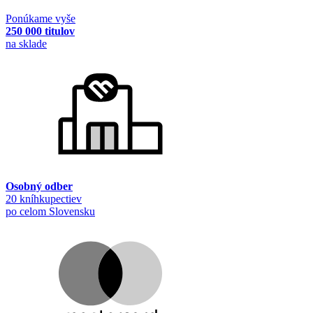
Ponúkame vyše
250 000 titulov
na sklade
Osobný odber
20 kníhkupectiev
po celom Slovensku