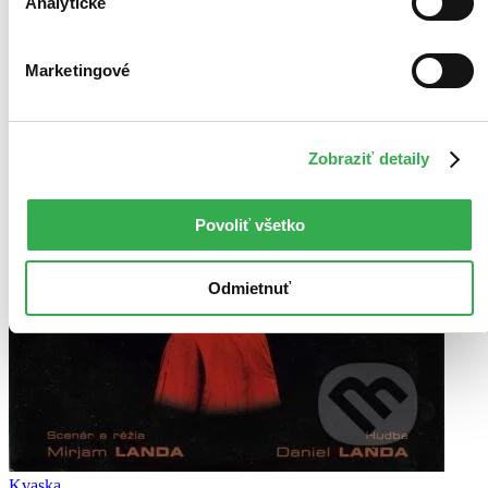
Analytické
Marketingové
Zobraziť detaily
Povoliť všetko
Odmietnuť
Kvaska