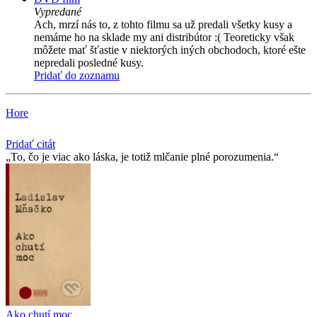
Vypredané
Ach, mrzí nás to, z tohto filmu sa už predali všetky kusy a
nemáme ho na sklade my ani distribútor :( Teoreticky však
môžete mať šťastie v niektorých iných obchodoch, ktoré ešte
nepredali posledné kusy.
Pridať do zoznamu
Hore
Pridať citát
To, čo je viac ako láska, je totiž mlčanie plné porozumenia.
Ako chutí moc