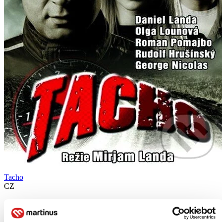
Tacho
CZ
Daniel Landa
Olga Lounová
Rudolf Hrušínský ml.