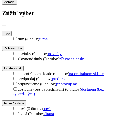
Zoradiť
Zúžiť výber
Typ
film (4 tituly)
film
4
Zobraziť iba
novinky (0 titulov)
novinky
zľavnené tituly (0 titulov)
zľavnené tituly
Dostupnosť
na centrálnom sklade (0 titulov)
na centrálnom sklade
predpredaj (0 titulov)
predpredaj
pripravujeme (0 titulov)
pripravujeme
dostupná (bez vypredaných) (0 titulov)
dostupná (bez
vypredaných)
Nové / čítané
nová (0 titulov)
nová
čítaná (0 titulov)
čítaná