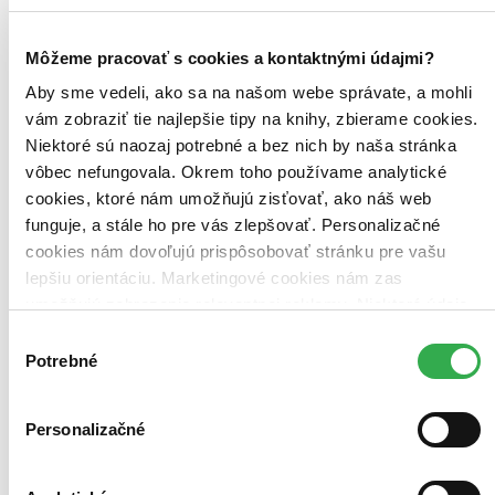
Christopher Rithin
Martin Havelka
ďalší
Môžeme pracovať s cookies a kontaktnými údajmi?
Aby sme vedeli, ako sa na našom webe správate, a mohli
TACHO je černá komedie Mirjam Landy o úspěšném
automobilovém závodníkovi a jeho osudovém životním závodu.
vám zobraziť tie najlepšie tipy na knihy, zbierame cookies.
Bez rallye si Alex nedovede svůj život představit a podřizuje jí vše...
Niektoré sú naozaj potrebné a bez nich by naša stránka
vôbec nefungovala. Okrem toho používame analytické
DVD film
6,69 €
cookies, ktoré nám umožňujú zisťovať, ako náš web
Do 4 – 6 dní
funguje, a stále ho pre vás zlepšovať. Personalizačné
Tento produkt momentálne nemáme na sklade, ale zvyčajne
cookies nám dovoľujú prispôsobovať stránku pre vašu
vám ho vieme zabezpečiť a odoslať do 4 – 6 dní. A
posnažíme sa aj trochu rýchlejšie!
lepšiu orientáciu. Marketingové cookies nám zas
Pridať do zoznamu
umožňujú zobrazenie relevantnej reklamy. Niektoré údaje
Vložiť do košíka
zdieľame aj s tretími stranami. Veľmi by nám pomohlo,
Výber
keby sme mohli používať všetky tieto cookies. Ďakujeme!
Potrebné
súhlasu
Personalizačné