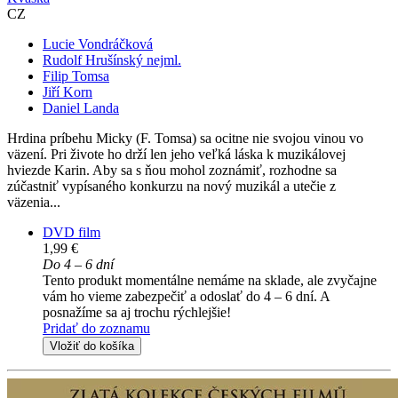
CZ
Lucie Vondráčková
Rudolf Hrušínský nejml.
Filip Tomsa
Jiří Korn
Daniel Landa
Hrdina príbehu Micky (F. Tomsa) sa ocitne nie svojou vinou vo
väzení. Pri živote ho drží len jeho veľká láska k muzikálovej
hviezde Karin. Aby sa s ňou mohol zoznámiť, rozhodne sa
zúčastniť vypísaného konkurzu na nový muzikál a utečie z
väzenia...
DVD film
1,99 €
Do 4 – 6 dní
Tento produkt momentálne nemáme na sklade, ale zvyčajne
vám ho vieme zabezpečiť a odoslať do 4 – 6 dní. A
posnažíme sa aj trochu rýchlejšie!
Pridať do zoznamu
Vložiť do košíka