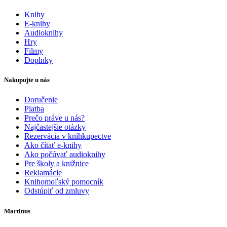
Knihy
E-knihy
Audioknihy
Hry
Filmy
Doplnky
Nakupujte u nás
Doručenie
Platba
Prečo práve u nás?
Najčastejšie otázky
Rezervácia v kníhkupectve
Ako čítať e-knihy
Ako počúvať audioknihy
Pre školy a knižnice
Reklamácie
Knihomoľský pomocník
Odstúpiť od zmluvy
Martinus