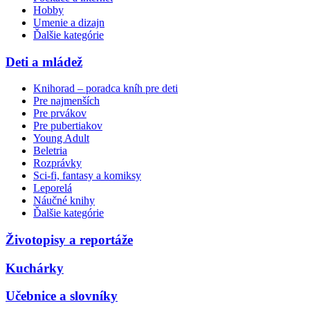
Hobby
Umenie a dizajn
Ďalšie kategórie
Deti a mládež
Knihorad – poradca kníh pre deti
Pre najmenších
Pre prvákov
Pre pubertiakov
Young Adult
Beletria
Rozprávky
Sci-fi, fantasy a komiksy
Leporelá
Náučné knihy
Ďalšie kategórie
Životopisy a reportáže
Kuchárky
Učebnice a slovníky