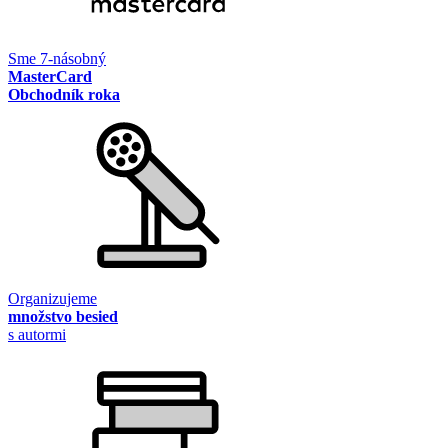
Sme 7-násobný
MasterCard
Obchodník roka
Organizujeme
množstvo besied
s autormi