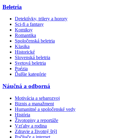
Beletria
Detektívky, trilery a horory
Sci-fi a fantasy
Komiksy
Romantika
Spoločenská beletria
Klasika
Historické
Slovenská beletria
Svetová beletria
Poézia
Ďalšie kategórie
Náučná a odborná
Motivácia a sebarozvoj
Biznis a manažment
Humanitné a spoločenské vedy
História
Životopisy a reportáže
Vzťahy a rodina
Zdravie a životný štýl
Počítače a internet