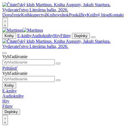
Doručenie
Kníhkupectvá
Knihovrátok
Poukážky
Knižný blog
Kontakt
E-knihy
Audioknihy
Hry
Filmy
Knihy
Doplnky
Vyhľadávanie
Prihlásiť
Vyhľadávanie
Knihy
E-knihy
Audioknihy
Hry
Filmy
Doplnky