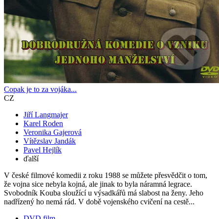
Copak je to za vojáka...
CZ
Jiří Langmajer
Karel Roden
Veronika Gajerová
Vítězslav Jandák
Pavel Hejlík
ďalší
V české filmové komedii z roku 1988 se můžete přesvědčit o tom,
že vojna sice nebyla kojná, ale jinak to byla náramná legrace.
Svobodník Kouba sloužící u výsadkářů má slabost na ženy. Jeho
nadřízený ho nemá rád. V době vojenského cvičení na cestě...
DVD film