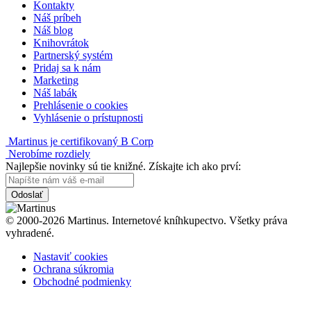
Kontakty
Náš príbeh
Náš blog
Knihovrátok
Partnerský systém
Pridaj sa k nám
Marketing
Náš labák
Prehlásenie o cookies
Vyhlásenie o prístupnosti
Martinus je certifikovaný B Corp
Nerobíme rozdiely
Najlepšie novinky sú tie knižné. Získajte ich ako prví:
Odoslať
© 2000-2026 Martinus. Internetové kníhkupectvo. Všetky práva
vyhradené.
Nastaviť cookies
Ochrana súkromia
Obchodné podmienky