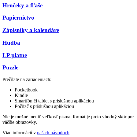
Hrnčeky a fľaše
Papiernictvo
Zápisníky a kalendáre
Hudba
LP platne
Puzzle
Prečítate na zariadeniach:
Pocketbook
Kindle
Smartfón či tablet s príslušnou aplikáciou
Počítač s príslušnou aplikáciou
Nie je možné meniť veľkosť písma, formát je preto vhodný skôr pre
väčšie obrazovky.
Viac informácií v
našich návodoch