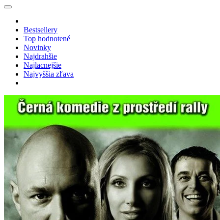
Bestsellery
Top hodnotené
Novinky
Najdrahšie
Najlacnejšie
Najvyššia zľava