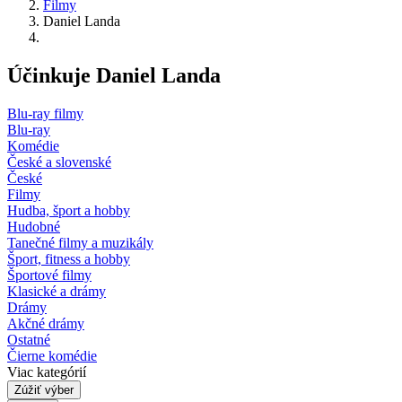
Filmy
Daniel Landa
Účinkuje Daniel Landa
Blu-ray filmy
Blu-ray
Komédie
České a slovenské
České
Filmy
Hudba, šport a hobby
Hudobné
Tanečné filmy a muzikály
Šport, fitness a hobby
Športové filmy
Klasické a drámy
Drámy
Akčné drámy
Ostatné
Čierne komédie
Viac kategórií
Zúžiť výber