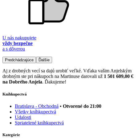
U nás nakupujete
vždy bezpečne
a s dôverou
Predchádzajúce
Ďalšie
Aj z drobných vecí sa dajú urobiť veľké. Vďaka vašim Anjelským
drobným ste pri nákupoch na Martinuse darovali už
1 501 609,00 €
na Dobrého Anjela
. Ďakujeme!
Kníhkupectvá
Bratislava - Obchodná
• Otvorené do 21:00
Všetky kníhkupectvá
Udalosti
Spriatelené kníhkupectvá
Kategórie