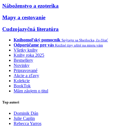
Náboženstvo a ezoterika
Mapy a cestovanie
Cudzojazyčná literatúra
Knihomoľský pomocník
Spýtajte sa Sherlocka, čo čítať
Odporúčame pre vás
Knižné tipy ušité na mieru vám
Všetky knihy
Knihy roka 2025
Bestsellery
Novinky
Pripravované
Akcie a zľavy
Kolekcie
BookTok
Mám záujem o titul
Top autori
Dominik Dán
Julie Caplin
Rebecca Yarros