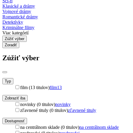
Sci-fi
Klasické a drámy
Vojnové drámy
Romantické drámy
Detektívky
Kriminálne filmy
Viac kategórií
Zúžiť výber
Zoradiť
Zúžiť výber
Typ
film (13 titulov)
film
13
Zobraziť iba
novinky (0 titulov)
novinky
zľavnené tituly (0 titulov)
zľavnené tituly
Dostupnosť
na centrálnom sklade (0 titulov)
na centrálnom sklade