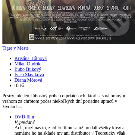
Tigre v Meste
Kristína Tóthová
Milan Ondrík
Ľubo Bukový
Ivica Sláviková
Diana Mórová
ďalší
Pestrý, nie len ľúbostný príbeh o priateľoch, ktorí si s nájomným
vrahom za chrbtom počas niekoľkých dní poriadne upracú v
životoch...
DVD film
Vypredané
Ach, mrzí nás to, z tohto filmu sa už predali všetky kusy a
nemáme ho na sklade my ani distribútor :( Teoreticky však