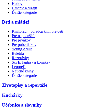
Hobby
Umenie a dizajn
Ďalšie kategórie
Deti a mládež
Knihorad – poradca kníh pre deti
Pre najmenších
Pre prvákov
Pre pubertiakov
Young Adult
Beletria
Rozprávky
Sci-fi, fantasy a komiksy
Leporelá
Náučné knihy
Ďalšie kategórie
Životopisy a reportáže
Kuchárky
Učebnice a slovníky