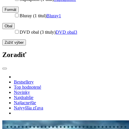
Formát
Bluray (1 titul)
Bluray
1
Obal
DVD obal (3 tituly)
DVD obal
3
Zúžiť výber
Zoradiť
Bestsellery
Top hodnotené
Novinky
Najdrahšie
Najlacnejšie
Najvyššia zľava