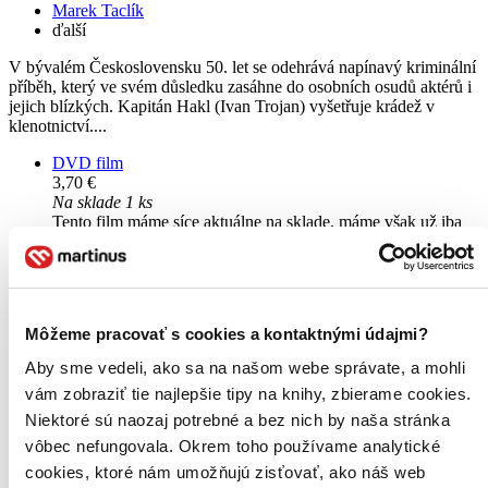
Marek Taclík
ďalší
V bývalém Československu 50. let se odehrává napínavý kriminální
příběh, který ve svém důsledku zasáhne do osobních osudů aktérů i
jejich blízkých. Kapitán Hakl (Ivan Trojan) vyšetřuje krádež v
klenotnictví....
DVD film
3,70 €
Na sklade 1 ks
Tento film máme síce aktuálne na sklade, máme však už iba
posledné kusy. Ak ho chcete mať rýchlo, ponáhľajte sa!
Dodanie ďalších môže trvať dlhšie, zvyčajne do šiestich dní.
Pridať do zoznamu
Vložiť do košíka
Môžeme pracovať s cookies a kontaktnými údajmi?
Aby sme vedeli, ako sa na našom webe správate, a mohli
vám zobraziť tie najlepšie tipy na knihy, zbierame cookies.
Niektoré sú naozaj potrebné a bez nich by naša stránka
vôbec nefungovala. Okrem toho používame analytické
cookies, ktoré nám umožňujú zisťovať, ako náš web