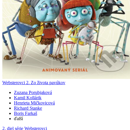
Websterovci 2. Zo života pavúkov
Zuzana Porubjaková
Kamil Kollárik
Henrieta Mičkovicová
Richard Stanke
Boris Farkaš
ďalší
2. diel série
Websterovci