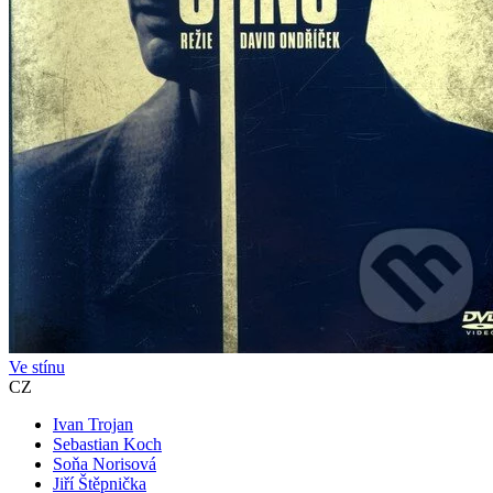
Ve stínu
CZ
Ivan Trojan
Sebastian Koch
Soňa Norisová
Jiří Štěpnička