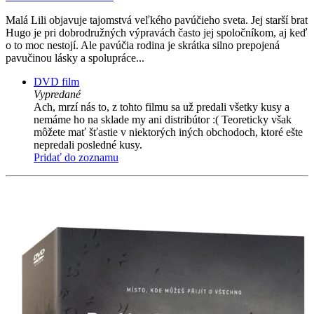
Malá Lili objavuje tajomstvá veľkého pavúčieho sveta. Jej starší brat
Hugo je pri dobrodružných výpravách často jej spoločníkom, aj keď
o to moc nestojí. Ale pavúčia rodina je skrátka silno prepojená
pavučinou lásky a spolupráce...
DVD film
Vypredané
Ach, mrzí nás to, z tohto filmu sa už predali všetky kusy a
nemáme ho na sklade my ani distribútor :( Teoreticky však
môžete mať šťastie v niektorých iných obchodoch, ktoré ešte
nepredali posledné kusy.
Pridať do zoznamu