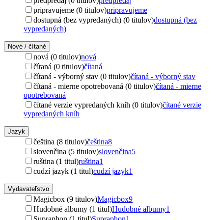
predpredaj (0 titulov)
predpredaj
pripravujeme (0 titulov)
pripravujeme
dostupná (bez vypredaných) (0 titulov)
dostupná (bez
vypredaných)
Nové / čítané
nová (0 titulov)
nová
čítaná (0 titulov)
čítaná
čítaná - výborný stav (0 titulov)
čítaná - výborný stav
čítaná - mierne opotrebovaná (0 titulov)
čítaná - mierne
opotrebovaná
čítané verzie vypredaných kníh (0 titulov)
čítané verzie
vypredaných kníh
Jazyk
čeština (8 titulov)
čeština
8
slovenčina (5 titulov)
slovenčina
5
ruština (1 titul)
ruština
1
cudzí jazyk (1 titul)
cudzí jazyk
1
Vydavateľstvo
Magicbox (9 titulov)
Magicbox
9
Hudobné albumy (1 titul)
Hudobné albumy
1
Supraphon (1 titul)
Supraphon
1