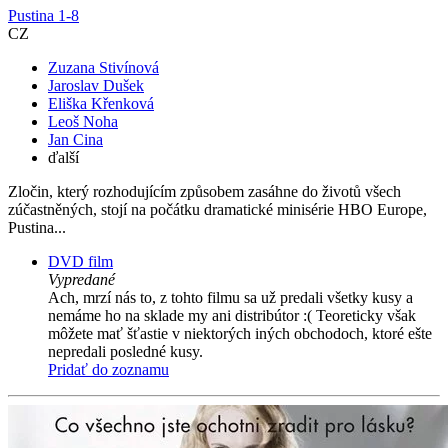
Pustina 1-8
CZ
Zuzana Stivínová
Jaroslav Dušek
Eliška Křenková
Leoš Noha
Jan Cina
ďalší
Zločin, který rozhodujícím způsobem zasáhne do životů všech
zúčastněných, stojí na počátku dramatické minisérie HBO Europe,
Pustina...
DVD film
Vypredané
Ach, mrzí nás to, z tohto filmu sa už predali všetky kusy a
nemáme ho na sklade my ani distribútor :( Teoreticky však
môžete mať šťastie v niektorých iných obchodoch, ktoré ešte
nepredali posledné kusy.
Pridať do zoznamu