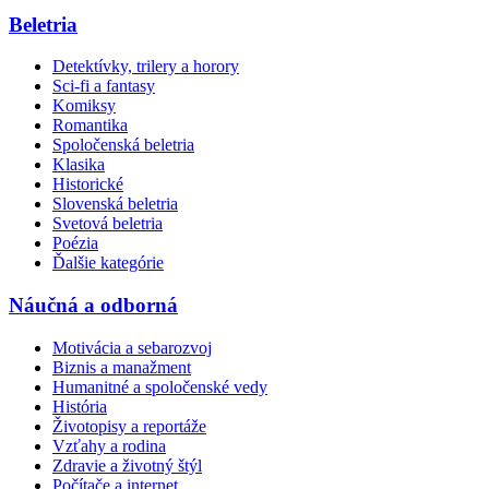
Beletria
Detektívky, trilery a horory
Sci-fi a fantasy
Komiksy
Romantika
Spoločenská beletria
Klasika
Historické
Slovenská beletria
Svetová beletria
Poézia
Ďalšie kategórie
Náučná a odborná
Motivácia a sebarozvoj
Biznis a manažment
Humanitné a spoločenské vedy
História
Životopisy a reportáže
Vzťahy a rodina
Zdravie a životný štýl
Počítače a internet