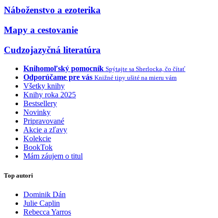
Náboženstvo a ezoterika
Mapy a cestovanie
Cudzojazyčná literatúra
Knihomoľský pomocník
Spýtajte sa Sherlocka, čo čítať
Odporúčame pre vás
Knižné tipy ušité na mieru vám
Všetky knihy
Knihy roka 2025
Bestsellery
Novinky
Pripravované
Akcie a zľavy
Kolekcie
BookTok
Mám záujem o titul
Top autori
Dominik Dán
Julie Caplin
Rebecca Yarros