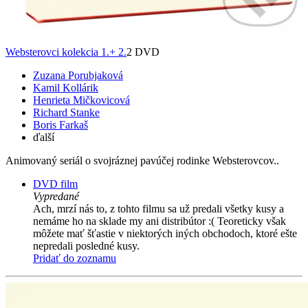
Websterovci kolekcia 1.+ 2.
2 DVD
Zuzana Porubjaková
Kamil Kollárik
Henrieta Mičkovicová
Richard Stanke
Boris Farkaš
ďalší
Animovaný seriál o svojráznej pavúčej rodinke Websterovcov..
DVD film
Vypredané
Ach, mrzí nás to, z tohto filmu sa už predali všetky kusy a
nemáme ho na sklade my ani distribútor :( Teoreticky však
môžete mať šťastie v niektorých iných obchodoch, ktoré ešte
nepredali posledné kusy.
Pridať do zoznamu