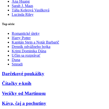
Ana Huang
Sarah J. Maas
Táňa Keleová Vasilková
Lucinda Riley
Top série
Romantické úteky
Harry Potter
Kapitán Stein a Notár Barbarič
Denník odvážneho bojka
Krimi Dominika Dána
Učím sa rozprávať
Duna
Smradi
Darčekové poukážky
Čítačky e-kníh
Vecičky od Martinusu
Káva, čaj a pochutiny