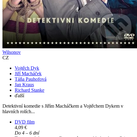
Wilsonov
CZ
Vojtěch Dyk
Jiří Macháček
Táňa Pauhofová
Jan Kraus
Richard Stanke
ďalší
Detektivní komedie s Jiřím Macháčkem a Vojtěchem Dykem v
hlavních rolích...
DVD film
4,09 €
Do 4 – 6 dní