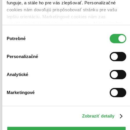
funguje, a stále ho pre vás zlepšovať. Personalizačné
cookies nám dovoľujú prispôsobovať stránku pre vašu
lepšiu orientáciu. Marketingové cookies nám zas
umožňujú zobrazenie relevantnej reklamy. Niektoré údaje
zdieľame aj s tretími stranami. Veľmi by nám pomohlo,
Výber
keby sme mohli používať všetky tieto cookies. Ďakujeme!
Potrebné
súhlasu
Personalizačné
Analytické
Marketingové
To se vysvětlí, soudruzi!
CZ
2 CD
Anna Fialová
Zobraziť detaily
Darija Pavlovičová
Jan Cina