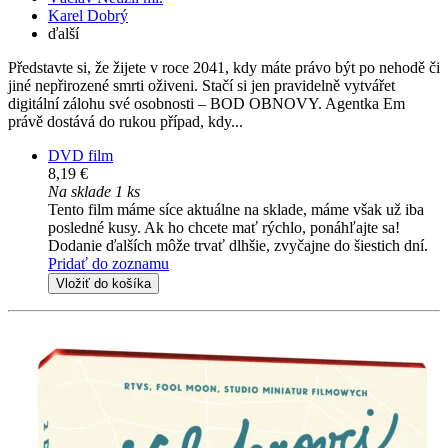
Karel Dobrý
ďalší
Představte si, že žijete v roce 2041, kdy máte právo být po nehodě či
jiné nepřirozené smrti oživeni. Stačí si jen pravidelně vytvářet
digitální zálohu své osobnosti – BOD OBNOVY. Agentka Em
právě dostává do rukou případ, kdy...
DVD film
8,19 €
Na sklade 1 ks
Tento film máme síce aktuálne na sklade, máme však už iba
posledné kusy. Ak ho chcete mať rýchlo, ponáhľajte sa!
Dodanie ďalších môže trvať dlhšie, zvyčajne do šiestich dní.
Pridať do zoznamu
Vložiť do košíka