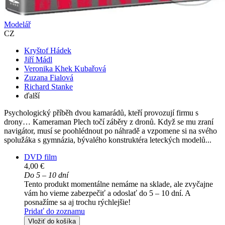
Modelář
CZ
Kryštof Hádek
Jiří Mádl
Veronika Khek Kubařová
Zuzana Fialová
Richard Stanke
ďalší
Psychologický příběh dvou kamarádů, kteří provozují firmu s
drony… Kameraman Plech točí záběry z dronů. Když se mu zraní
navigátor, musí se poohlédnout po náhradě a vzpomene si na svého
spolužáka s gymnázia, bývalého konstruktéra leteckých modelů...
DVD film
4,00 €
Do 5 – 10 dní
Tento produkt momentálne nemáme na sklade, ale zvyčajne
vám ho vieme zabezpečiť a odoslať do 5 – 10 dní. A
posnažíme sa aj trochu rýchlejšie!
Pridať do zoznamu
Vložiť do košíka