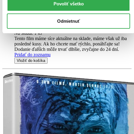
Jana Plodková
Povoliť všetko
Jiří Macháček
ďalší
Odmietnuť
Film
14,80 €
Na sklade 1 ks
Tento film máme síce aktuálne na sklade, máme však už iba
posledné kusy. Ak ho chcete mať rýchlo, ponáhľajte sa!
Dodanie ďalších môže trvať dlhšie, zvyčajne do 24 dní.
Pridať do zoznamu
Vložiť do košíka