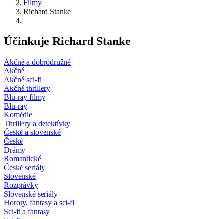
Filmy
Richard Stanke
Účinkuje Richard Stanke
Akčné a dobrodružné
Akčné
Akčné sci-fi
Akčné thrillery
Blu-ray filmy
Blu-ray
Komédie
Thrillery a detektívky
České a slovenské
České
Drámy
Romantické
České seriály
Slovenské
Rozprávky
Slovenské seriály
Horory, fantasy a sci-fi
Sci-fi a fantasy