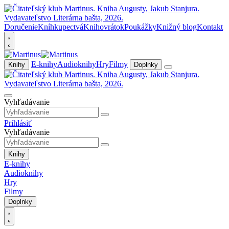
Doručenie
Kníhkupectvá
Knihovrátok
Poukážky
Knižný blog
Kontakt
E-knihy
Audioknihy
Hry
Filmy
Knihy
Doplnky
Vyhľadávanie
Prihlásiť
Vyhľadávanie
Knihy
E-knihy
Audioknihy
Hry
Filmy
Doplnky