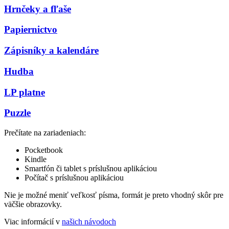
Hrnčeky a fľaše
Papiernictvo
Zápisníky a kalendáre
Hudba
LP platne
Puzzle
Prečítate na zariadeniach:
Pocketbook
Kindle
Smartfón či tablet s príslušnou aplikáciou
Počítač s príslušnou aplikáciou
Nie je možné meniť veľkosť písma, formát je preto vhodný skôr pre
väčšie obrazovky.
Viac informácií v
našich návodoch