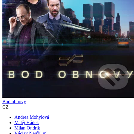
Bod obnovy
CZ
Andrea Mohylová
Matěj Hádek
Milan Ondrík
Václav Neužil ml.