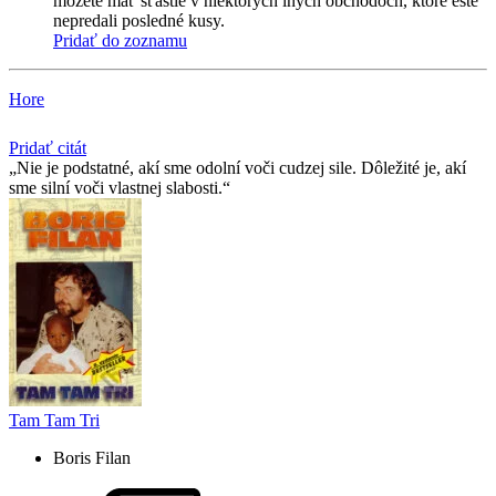
môžete mať šťastie v niektorých iných obchodoch, ktoré ešte
nepredali posledné kusy.
Pridať do zoznamu
Hore
Pridať citát
Nie je podstatné, akí sme odolní voči cudzej sile. Dôležité je, akí
sme silní voči vlastnej slabosti.
Tam Tam Tri
Boris Filan