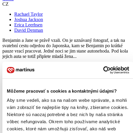
CZ
Rachael Taylor
Joshua Jackson
Erica Leerhsen
David Denman
Benjamin a Jane se právě vzali. On je uznávaný fotograf, a tak na
svatební cestu odjedou do Japonska, kam se Benjamin po krátké
pauze vrací pracovat. Jedné noci se jim stane autonehoda. Pod kola
jejich auta se totiž připlete mladá žena...
DVD film
Vypredané
Ach, mrzí nás to, z tohto filmu sa už predali všetky kusy a
nemáme ho na sklade my ani distribútor :( Teoreticky však
môžete mať šťastie v niektorých iných obchodoch, ktoré ešte
Môžeme pracovať s cookies a kontaktnými údajmi?
nepredali posledné kusy.
Pridať do zoznamu
Aby sme vedeli, ako sa na našom webe správate, a mohli
vám zobraziť tie najlepšie tipy na knihy, zbierame cookies.
Niektoré sú naozaj potrebné a bez nich by naša stránka
vôbec nefungovala. Okrem toho používame analytické
cookies, ktoré nám umožňujú zisťovať, ako náš web