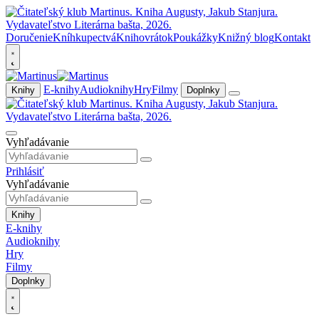
Doručenie
Kníhkupectvá
Knihovrátok
Poukážky
Knižný blog
Kontakt
E-knihy
Audioknihy
Hry
Filmy
Knihy
Doplnky
Vyhľadávanie
Prihlásiť
Vyhľadávanie
Knihy
E-knihy
Audioknihy
Hry
Filmy
Doplnky