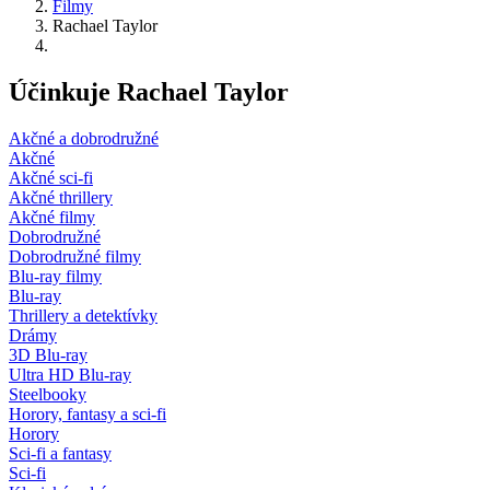
Filmy
Rachael Taylor
Účinkuje Rachael Taylor
Akčné a dobrodružné
Akčné
Akčné sci-fi
Akčné thrillery
Akčné filmy
Dobrodružné
Dobrodružné filmy
Blu-ray filmy
Blu-ray
Thrillery a detektívky
Drámy
3D Blu-ray
Ultra HD Blu-ray
Steelbooky
Horory, fantasy a sci-fi
Horory
Sci-fi a fantasy
Sci-fi