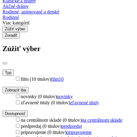
Klasické a drámy
Akčné drámy
Rodinné, animované a detské
Rodinné
Viac kategórií
Zúžiť výber
Zoradiť
Zúžiť výber
Typ
film (10 titulov)
film
10
Zobraziť iba
novinky (0 titulov)
novinky
zľavnené tituly (0 titulov)
zľavnené tituly
Dostupnosť
na centrálnom sklade (0 titulov)
na centrálnom sklade
predpredaj (0 titulov)
predpredaj
pripravujeme (0 titulov)
pripravujeme