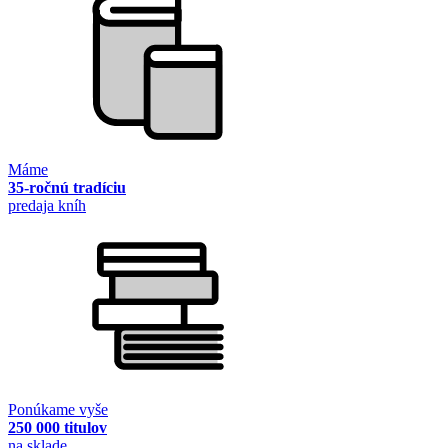
Máme
35-ročnú tradíciu
predaja kníh
Ponúkame vyše
250 000 titulov
na sklade