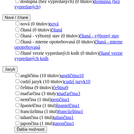
dostupná (bez vypredaných) (0 titulov)
dostupná (bez
vypredaných)
Nové / čítané
nová (0 titulov)
nová
čítaná (0 titulov)
čítaná
čítaná - výborný stav (0 titulov)
čítaná - výborný stav
čítaná - mierne opotrebovaná (0 titulov)
čítaná - mierne
opotrebovaná
čítané verzie vypredaných kníh (0 titulov)
čítané verzie
vypredaných kníh
Jazyk
angličtina (10 titulov)
angličtina
10
cudzí jazyk (10 titulov)
cudzí jazyk
10
čeština (9 titulov)
čeština
9
maďarčina (3 tituly)
maďarčina
3
nemčina (1 titul)
nemčina
1
španielčina (1 titul)
španielčina
1
francúzština (1 titul)
francúzština
1
taliančina (1 titul)
taliančina
1
japončina (1 titul)
japončina
1
Ďalšie možnosti