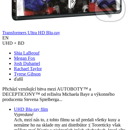
Transformers Ultra HD Blu-ray
EN
UHD + BD
Shia LaBeouf
Megan Fox
Josh Duhamel
Rachael Taylor
Tyrese Gibson
ďalší
Přichází vzrušující bitva mezi AUTOBOTY™ a
DECEPTICONY™ od režiséra Michaela Baye a výkonného
producenta Stevena Spielberga...
UHD Blu-ray film
Vypredané
Ach, mrzí nás to, z tohto filmu sa už predali všetky kusy a
nemáme ho na sklade my ani distribútor :( Teoreticky však