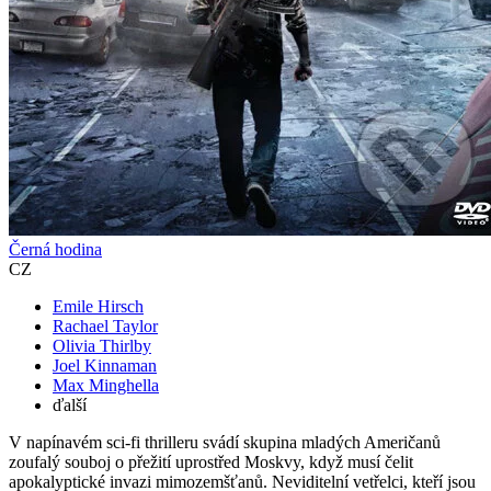
Černá hodina
CZ
Emile Hirsch
Rachael Taylor
Olivia Thirlby
Joel Kinnaman
Max Minghella
ďalší
V napínavém sci-fi thrilleru svádí skupina mladých Američanů
zoufalý souboj o přežití uprostřed Moskvy, když musí čelit
apokalyptické invazi mimozemšťanů. Neviditelní vetřelci, kteří jsou