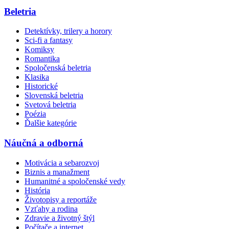
Beletria
Detektívky, trilery a horory
Sci-fi a fantasy
Komiksy
Romantika
Spoločenská beletria
Klasika
Historické
Slovenská beletria
Svetová beletria
Poézia
Ďalšie kategórie
Náučná a odborná
Motivácia a sebarozvoj
Biznis a manažment
Humanitné a spoločenské vedy
História
Životopisy a reportáže
Vzťahy a rodina
Zdravie a životný štýl
Počítače a internet