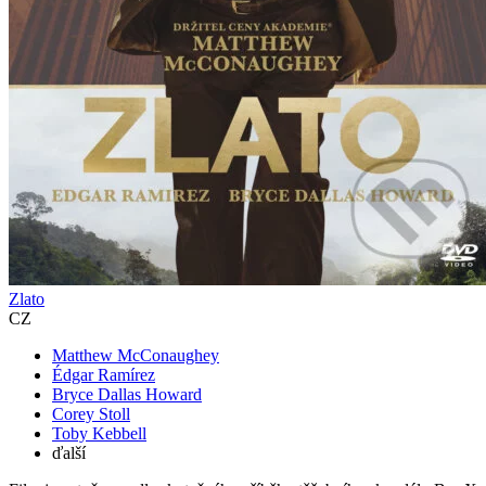
Zlato
CZ
Matthew McConaughey
Édgar Ramírez
Bryce Dallas Howard
Corey Stoll
Toby Kebbell
ďalší