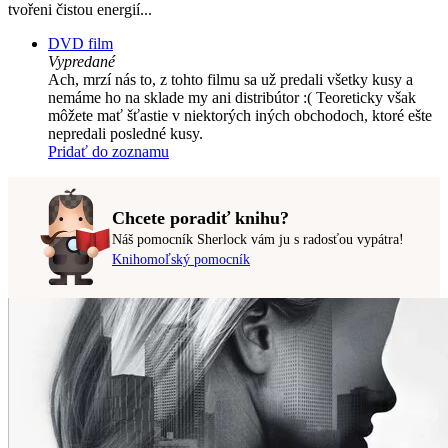
tvořeni čistou energií...
DVD film
Vypredané
Ach, mrzí nás to, z tohto filmu sa už predali všetky kusy a
nemáme ho na sklade my ani distribútor :( Teoreticky však
môžete mať šťastie v niektorých iných obchodoch, ktoré ešte
nepredali posledné kusy.
Pridať do zoznamu
Chcete poradiť knihu?
Náš pomocník Sherlock vám ju s radosťou vypátra!
Knihomoľský pomocník