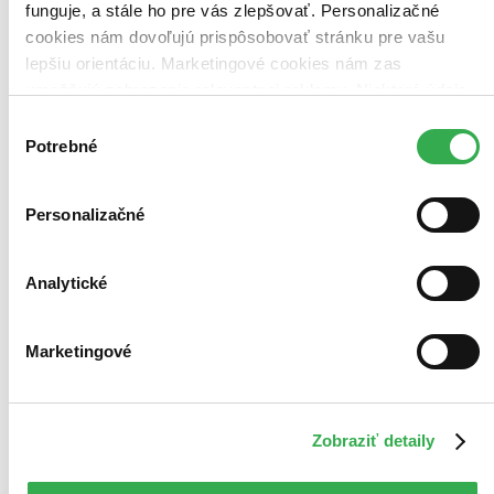
funguje, a stále ho pre vás zlepšovať. Personalizačné
cookies nám dovoľujú prispôsobovať stránku pre vašu
lepšiu orientáciu. Marketingové cookies nám zas
umožňujú zobrazenie relevantnej reklamy. Niektoré údaje
zdieľame aj s tretími stranami. Veľmi by nám pomohlo,
Výber
keby sme mohli používať všetky tieto cookies. Ďakujeme!
Potrebné
súhlasu
Personalizačné
Analytické
Marketingové
Zobraziť detaily