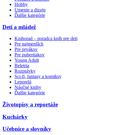
Hobby
Umenie a dizajn
Ďalšie kategórie
Deti a mládež
Knihorad – poradca kníh pre deti
Pre najmenších
Pre prvákov
Pre pubertiakov
Young Adult
Beletria
Rozprávky
Sci-fi, fantasy a komiksy
Leporelá
Náučné knihy
Ďalšie kategórie
Životopisy a reportáže
Kuchárky
Učebnice a slovníky