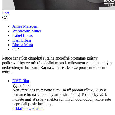
Loft
CZ
James Marsden
Wentworth Miller
Isabel Lucas
Karl Urban
Rhona Mitra
ďalší
Pětice ženatých chlapíků si tajně společně pronajme krásný
podkrovní byt ve městě - ideální místo k milostným záletům a jiným
nedovoleným hrátkám. Ráj na zemi se ale brzy promění v noční
můru...
DVD film
Vypredané
Ach, mrzí nás to, z tohto filmu sa už predali všetky kusy a
nemáme ho na sklade my ani distribútor :( Teoreticky však
môžete mať šťastie v niektorých iných obchodoch, ktoré ešte
nepredali posledné kusy.
Pridať do zoznamu