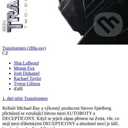
Transformers (2Blu-ray)
CZ
Shia LaBeouf
Megan Fox
Josh Duhamel
Rachael Taylor
Tyrese Gibson
ďalší
1. diel série
Transformers
Režisér Michael Bay a výkonný producent Steven Spielberg
přicházejí se vzrušující bitvou mezi AUTOBOTY a
DECEPTICONY. Když se jejich zápas přenese na Zemi, vše, co
stojí mezi ďábelskými DECEPTICONY a absolutní mocí je klíč,