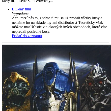
který má u sebe Sam Witwicky...
Blu-ray film
Vypredané
Ach, mrzí nás to, z tohto filmu sa už predali všetky kusy a
nemáme ho na sklade my ani distribútor :( Teoreticky však
môžete mať šťastie v niektorých iných obchodoch, ktoré ešte
nepredali posledné kusy.
Pridať do zoznamu