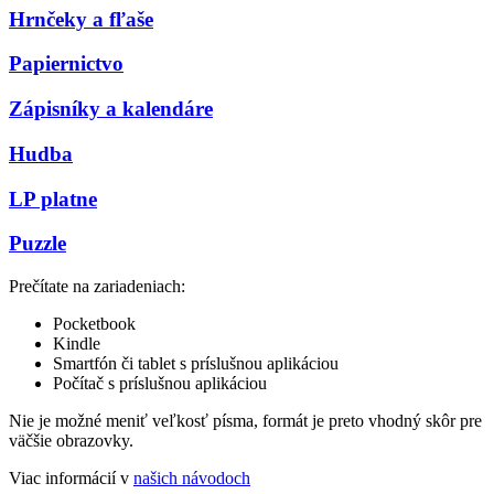
Hrnčeky a fľaše
Papiernictvo
Zápisníky a kalendáre
Hudba
LP platne
Puzzle
Prečítate na zariadeniach:
Pocketbook
Kindle
Smartfón či tablet s príslušnou aplikáciou
Počítač s príslušnou aplikáciou
Nie je možné meniť veľkosť písma, formát je preto vhodný skôr pre
väčšie obrazovky.
Viac informácií v
našich návodoch