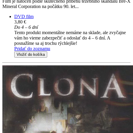
Film je natočen podle skutečného příběhu těžebního skandálu Bre-X
Mineral Corporation na počátku 90. let...
DVD film
3,80 €
Do 4 – 6 dní
Tento produkt momentálne nemáme na sklade, ale zvyčajne
vám ho vieme zabezpečiť a odoslať do 4 – 6 dní. A
posnažíme sa aj trochu rýchlejšie!
Pridať do zoznamu
Vložiť do košíka