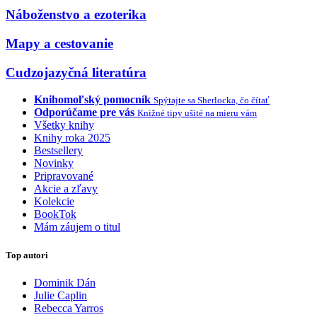
Náboženstvo a ezoterika
Mapy a cestovanie
Cudzojazyčná literatúra
Knihomoľský pomocník
Spýtajte sa Sherlocka, čo čítať
Odporúčame pre vás
Knižné tipy ušité na mieru vám
Všetky knihy
Knihy roka 2025
Bestsellery
Novinky
Pripravované
Akcie a zľavy
Kolekcie
BookTok
Mám záujem o titul
Top autori
Dominik Dán
Julie Caplin
Rebecca Yarros