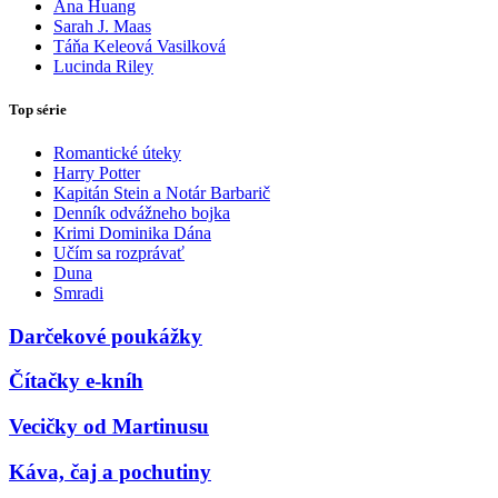
Ana Huang
Sarah J. Maas
Táňa Keleová Vasilková
Lucinda Riley
Top série
Romantické úteky
Harry Potter
Kapitán Stein a Notár Barbarič
Denník odvážneho bojka
Krimi Dominika Dána
Učím sa rozprávať
Duna
Smradi
Darčekové poukážky
Čítačky e-kníh
Vecičky od Martinusu
Káva, čaj a pochutiny