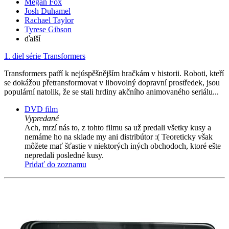
Megan Fox
Josh Duhamel
Rachael Taylor
Tyrese Gibson
ďalší
1. diel série
Transformers
Transformers patří k nejúspěšnějším hračkám v historii. Roboti, kteří
se dokážou přetransformovat v libovolný dopravní prostředek, jsou
populární natolik, že se stali hrdiny akčního animovaného seriálu...
DVD film
Vypredané
Ach, mrzí nás to, z tohto filmu sa už predali všetky kusy a
nemáme ho na sklade my ani distribútor :( Teoreticky však
môžete mať šťastie v niektorých iných obchodoch, ktoré ešte
nepredali posledné kusy.
Pridať do zoznamu