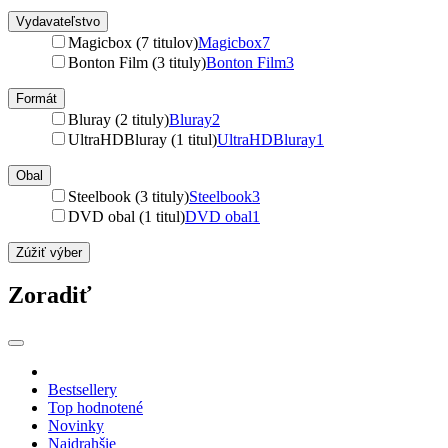
Vydavateľstvo
Magicbox (7 titulov)
Magicbox
7
Bonton Film (3 tituly)
Bonton Film
3
Formát
Bluray (2 tituly)
Bluray
2
UltraHDBluray (1 titul)
UltraHDBluray
1
Obal
Steelbook (3 tituly)
Steelbook
3
DVD obal (1 titul)
DVD obal
1
Zúžiť výber
Zoradiť
Bestsellery
Top hodnotené
Novinky
Najdrahšie