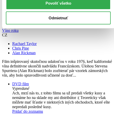
Povoliť všetko
Odmietnuť
Víno roku
CZ
Rachael Taylor
Chris Pine
Alan Rickman
Film inšpirovaný skutočnou udalosťou v roku 1976, keď kalifornské
vína definitivne ukončili nadvládu Francúzskom. Úlohou Stevena
Spurriera (Alan Rickman) bolo zozbierať pár vzoriek zámorských
vín, aby bolo spravodlivosti učinené za dosť...
DVD film
Vypredané
Ach, mrzí nás to, z tohto filmu sa už predali všetky kusy a
nemáme ho na sklade my ani distribútor :( Teoreticky však
môžete mať šťastie v niektorých iných obchodoch, ktoré ešte
nepredali posledné kusy.
Pridať do zoznamu