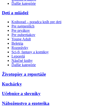
Ďalšie kategórie
Deti a mládež
Knihorad – poradca kníh pre deti
Pre najmenších
Pre prvákov
Pre pubertiakov
Young Adult
Beletria
Rozprávky
Sci-fi, fantasy a komiksy
Leporelá
Náučné knihy
Ďalšie kategórie
Životopisy a reportáže
Kuchárky
Učebnice a slovníky
Náboženstvo a ezoterika