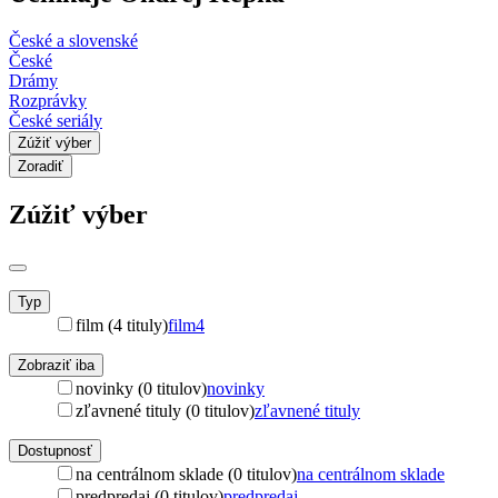
České a slovenské
České
Drámy
Rozprávky
České seriály
Zúžiť výber
Zoradiť
Zúžiť výber
Typ
film (4 tituly)
film
4
Zobraziť iba
novinky (0 titulov)
novinky
zľavnené tituly (0 titulov)
zľavnené tituly
Dostupnosť
na centrálnom sklade (0 titulov)
na centrálnom sklade
predpredaj (0 titulov)
predpredaj