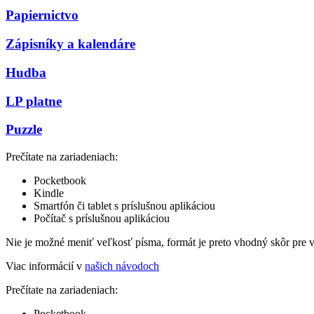
Papiernictvo
Zápisníky a kalendáre
Hudba
LP platne
Puzzle
Prečítate na zariadeniach:
Pocketbook
Kindle
Smartfón či tablet s príslušnou aplikáciou
Počítač s príslušnou aplikáciou
Nie je možné meniť veľkosť písma, formát je preto vhodný skôr pre 
Viac informácií v
našich návodoch
Prečítate na zariadeniach:
Pocketbook