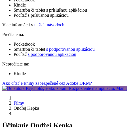
Kindle
Smartfón či tablet s príslušnou aplikáciou
Počítač s príslušnou aplikáciou
Viac informácií v
našich návodoch
Prečítate na:
Pocketbook
Smartfón či tablet
s podporovanou aplikáciou
Počítač
s podporovanou aplikáciou
Neprečítate na:
Kindle
Ako čítať e-knihy zabezpečené cez Adobe DRM?
Filmy
Ondřej Kepka
Účinkuje Ondřej Kepka