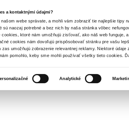
es a kontaktnými údajmi?
našom webe správate, a mohli vám zobraziť tie najlepšie tipy n
é sú naozaj potrebné a bez nich by naša stránka vôbec nefung
 cookies, ktoré nám umožňujú zisťovať, ako náš web funguje, a 
ačné cookies nám dovoľujú prispôsobovať stránku pre vašu lepši
zas umožňujú zobrazenie relevantnej reklamy. Niektoré údaje z
y nám pomohlo, keby sme mohli používať všetky tieto cookies. 
ersonalizačné
Analytické
Marketi