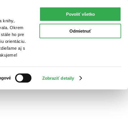
Povoliť všetko
a knihy,
ovala. Okrem
Odmietnuť
stále ho pre
u orientáciu.
dieľame aj s
Ďakujeme!
ngové
Zobraziť detaily