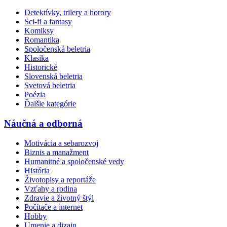
Detektívky, trilery a horory
Sci-fi a fantasy
Komiksy
Romantika
Spoločenská beletria
Klasika
Historické
Slovenská beletria
Svetová beletria
Poézia
Ďalšie kategórie
Náučná a odborná
Motivácia a sebarozvoj
Biznis a manažment
Humanitné a spoločenské vedy
História
Životopisy a reportáže
Vzťahy a rodina
Zdravie a životný štýl
Počítače a internet
Hobby
Umenie a dizajn