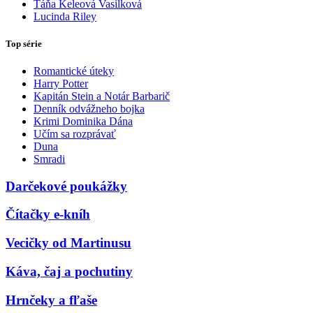
Táňa Keleová Vasilková
Lucinda Riley
Top série
Romantické úteky
Harry Potter
Kapitán Stein a Notár Barbarič
Denník odvážneho bojka
Krimi Dominika Dána
Učím sa rozprávať
Duna
Smradi
Darčekové poukážky
Čítačky e-kníh
Vecičky od Martinusu
Káva, čaj a pochutiny
Hrnčeky a fľaše