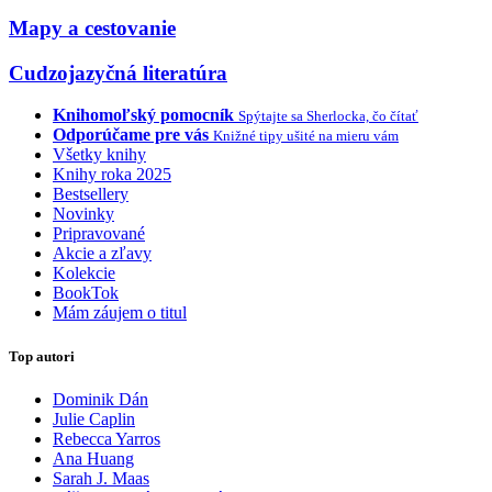
Mapy a cestovanie
Cudzojazyčná literatúra
Knihomoľský pomocník
Spýtajte sa Sherlocka, čo čítať
Odporúčame pre vás
Knižné tipy ušité na mieru vám
Všetky knihy
Knihy roka 2025
Bestsellery
Novinky
Pripravované
Akcie a zľavy
Kolekcie
BookTok
Mám záujem o titul
Top autori
Dominik Dán
Julie Caplin
Rebecca Yarros
Ana Huang
Sarah J. Maas