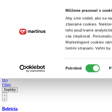
Doručenie
Kníhkupectvá
Knihovrátok
Poukážky
Knižný blog
Kontakt
Môžeme pracovať s cooki
Aby sme vedeli, ako sa na 
zbierame cookies. Niektor
E-knihy
Audioknihy
Hry
Filmy
Knihy
Doplnky
toho používame analytické
vás zlepšovať. Personaliz
Vyhľadávanie
Marketingové cookies nám 
tretími stranami. Veľmi b
Prihlásiť
Vyhľadávanie
Výber
Knihy
Potrebné
P
súhlasu
E-knihy
Audioknihy
Hry
Filmy
Doplnky
Beletria