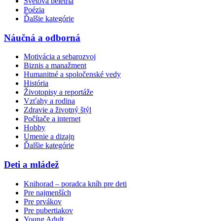
Svetová beletria
Poézia
Ďalšie kategórie
Náučná a odborná
Motivácia a sebarozvoj
Biznis a manažment
Humanitné a spoločenské vedy
História
Životopisy a reportáže
Vzťahy a rodina
Zdravie a životný štýl
Počítače a internet
Hobby
Umenie a dizajn
Ďalšie kategórie
Deti a mládež
Knihorad – poradca kníh pre deti
Pre najmenších
Pre prvákov
Pre pubertiakov
Young Adult