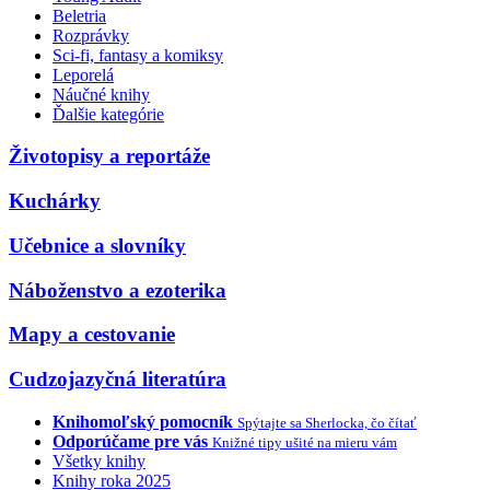
Beletria
Rozprávky
Sci-fi, fantasy a komiksy
Leporelá
Náučné knihy
Ďalšie kategórie
Životopisy a reportáže
Kuchárky
Učebnice a slovníky
Náboženstvo a ezoterika
Mapy a cestovanie
Cudzojazyčná literatúra
Knihomoľský pomocník
Spýtajte sa Sherlocka, čo čítať
Odporúčame pre vás
Knižné tipy ušité na mieru vám
Všetky knihy
Knihy roka 2025