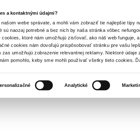
es a kontaktnými údajmi?
našom webe správate, a mohli vám zobraziť tie najlepšie tipy n
é sú naozaj potrebné a bez nich by naša stránka vôbec nefung
 cookies, ktoré nám umožňujú zisťovať, ako náš web funguje, a 
ačné cookies nám dovoľujú prispôsobovať stránku pre vašu lepši
zas umožňujú zobrazenie relevantnej reklamy. Niektoré údaje z
y nám pomohlo, keby sme mohli používať všetky tieto cookies. 
ersonalizačné
Analytické
Marketi