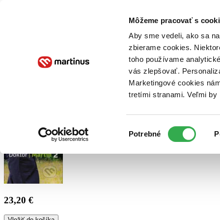
Doručenie
Kníhkupectvá
Knihovrátok
Poukážky
Knižný blog
Kontakt
Môžeme pracovať s cooki
Aby sme vedeli, ako sa na 
zbierame cookies. Niektor
E-knihy
Audioknihy
Hry
Filmy
Knihy
Doplnky
toho používame analytické
vás zlepšovať. Personaliz
Vyhľadávanie
Marketingové cookies nám 
tretími stranami. Veľmi b
Prihlásiť
Výber
Potrebné
P
súhlasu
23,20 €
Vložiť do košíka