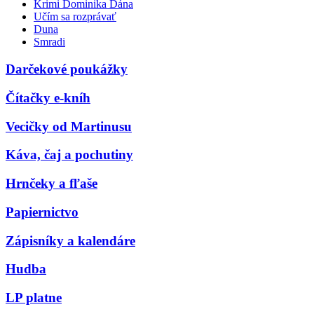
Krimi Dominika Dána
Učím sa rozprávať
Duna
Smradi
Darčekové poukážky
Čítačky e-kníh
Vecičky od Martinusu
Káva, čaj a pochutiny
Hrnčeky a fľaše
Papiernictvo
Zápisníky a kalendáre
Hudba
LP platne