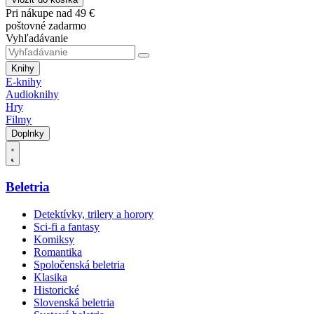
Pri nákupe nad 49 €
poštovné zadarmo
Vyhľadávanie
Knihy
E-knihy
Audioknihy
Hry
Filmy
Doplnky
Beletria
Detektívky, trilery a horory
Sci-fi a fantasy
Komiksy
Romantika
Spoločenská beletria
Klasika
Historické
Slovenská beletria