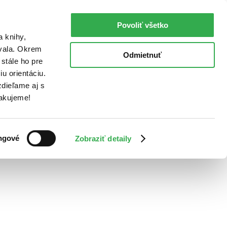
Povoliť všetko
a knihy,
ovala. Okrem
Odmietnuť
stále ho pre
u orientáciu.
dieľame aj s
Ďakujeme!
ngové
Zobraziť detaily