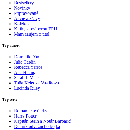
Bestsellery
Novinky
Pripravované
Akcie a zľavy
Kolekcie
Knihy s podporou FPU
Mám záujem o titul
Top autori
Dominik Dán
Julie Caplin
Rebecca Yarros
Ana Huang
Sarah J. Maas
Táňa Keleová Vasilková
Lucinda Riley
Top série
Romantické úteky
Harry Potter
Kapitán Stein a Notár Barbarič
Denník odvážneho bojka