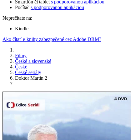
Smartfón či tablet
s podporovanou aplikáciou
Počítač
s podporovanou aplikáciou
Neprečítate na:
Kindle
Ako čítať e-knihy zabezpečené cez Adobe DRM?
Filmy
České a slovenské
České
České seriály
Doktor Martin 2