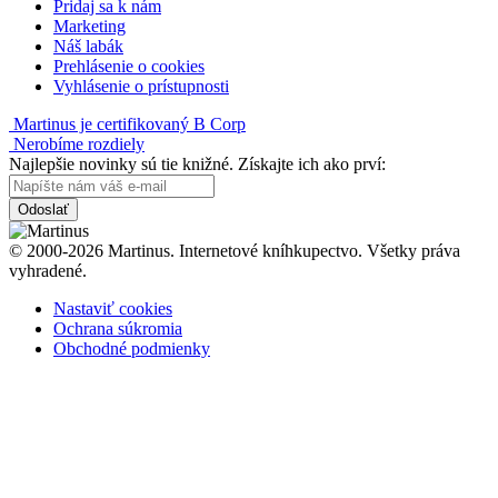
Pridaj sa k nám
Marketing
Náš labák
Prehlásenie o cookies
Vyhlásenie o prístupnosti
Martinus je certifikovaný B Corp
Nerobíme rozdiely
Najlepšie novinky sú tie knižné. Získajte ich ako prví:
Odoslať
© 2000-2026 Martinus. Internetové kníhkupectvo. Všetky práva
vyhradené.
Nastaviť cookies
Ochrana súkromia
Obchodné podmienky