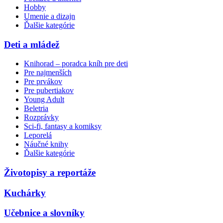
Hobby
Umenie a dizajn
Ďalšie kategórie
Deti a mládež
Knihorad – poradca kníh pre deti
Pre najmenších
Pre prvákov
Pre pubertiakov
Young Adult
Beletria
Rozprávky
Sci-fi, fantasy a komiksy
Leporelá
Náučné knihy
Ďalšie kategórie
Životopisy a reportáže
Kuchárky
Učebnice a slovníky