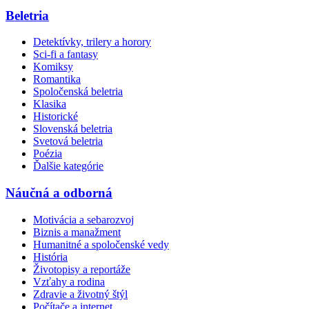
Beletria
Detektívky, trilery a horory
Sci-fi a fantasy
Komiksy
Romantika
Spoločenská beletria
Klasika
Historické
Slovenská beletria
Svetová beletria
Poézia
Ďalšie kategórie
Náučná a odborná
Motivácia a sebarozvoj
Biznis a manažment
Humanitné a spoločenské vedy
História
Životopisy a reportáže
Vzťahy a rodina
Zdravie a životný štýl
Počítače a internet