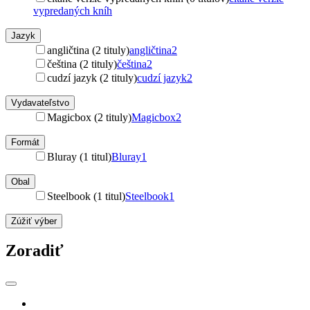
vypredaných kníh
Jazyk
angličtina (2 tituly)
angličtina
2
čeština (2 tituly)
čeština
2
cudzí jazyk (2 tituly)
cudzí jazyk
2
Vydavateľstvo
Magicbox (2 tituly)
Magicbox
2
Formát
Bluray (1 titul)
Bluray
1
Obal
Steelbook (1 titul)
Steelbook
1
Zúžiť výber
Zoradiť