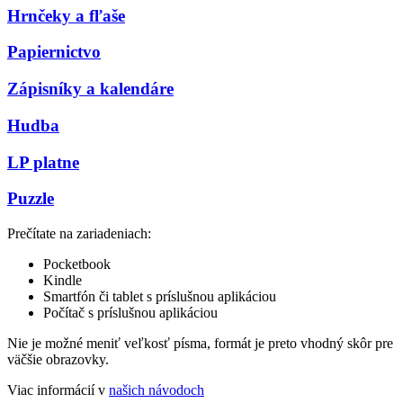
Hrnčeky a fľaše
Papiernictvo
Zápisníky a kalendáre
Hudba
LP platne
Puzzle
Prečítate na zariadeniach:
Pocketbook
Kindle
Smartfón či tablet s príslušnou aplikáciou
Počítač s príslušnou aplikáciou
Nie je možné meniť veľkosť písma, formát je preto vhodný skôr pre
väčšie obrazovky.
Viac informácií v
našich návodoch