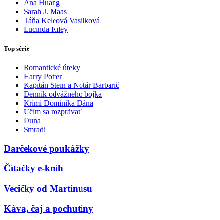
Ana Huang
Sarah J. Maas
Táňa Keleová Vasilková
Lucinda Riley
Top série
Romantické úteky
Harry Potter
Kapitán Stein a Notár Barbarič
Denník odvážneho bojka
Krimi Dominika Dána
Učím sa rozprávať
Duna
Smradi
Darčekové poukážky
Čítačky e-kníh
Vecičky od Martinusu
Káva, čaj a pochutiny