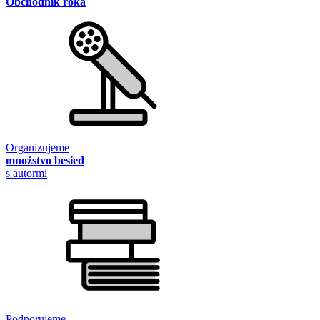
Obchodník roka
Organizujeme
množstvo besied
s autormi
Podporujeme