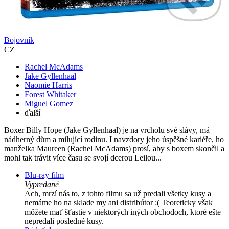
Bojovník
CZ
Rachel McAdams
Jake Gyllenhaal
Naomie Harris
Forest Whitaker
Miguel Gomez
ďalší
Boxer Billy Hope (Jake Gyllenhaal) je na vrcholu své slávy, má
nádherný dům a milující rodinu. I navzdory jeho úspěšné kariéře, ho
manželka Maureen (Rachel McAdams) prosí, aby s boxem skončil a
mohl tak trávit více času se svojí dcerou Leilou...
Blu-ray film
Vypredané
Ach, mrzí nás to, z tohto filmu sa už predali všetky kusy a
nemáme ho na sklade my ani distribútor :( Teoreticky však
môžete mať šťastie v niektorých iných obchodoch, ktoré ešte
nepredali posledné kusy.