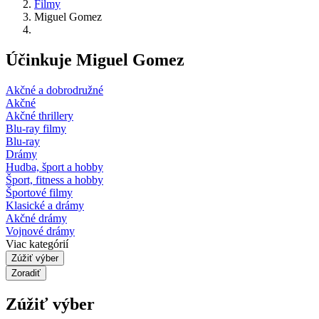
Filmy
Miguel Gomez
Účinkuje Miguel Gomez
Akčné a dobrodružné
Akčné
Akčné thrillery
Blu-ray filmy
Blu-ray
Drámy
Hudba, šport a hobby
Šport, fitness a hobby
Športové filmy
Klasické a drámy
Akčné drámy
Vojnové drámy
Viac kategórií
Zúžiť výber
Zoradiť
Zúžiť výber