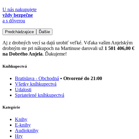
U nás nakupujete
vždy bezpečne
a s dôverou
Predchádzajúce
Ďalšie
Aj z drobných vecí sa dajú urobiť veľké. Vďaka vašim Anjelským
drobným ste pri nákupoch na Martinuse darovali už
1 501 406,00 €
na Dobrého Anjela
. Ďakujeme!
Kníhkupectvá
Bratislava - Obchodná
• Otvorené do 21:00
Všetky kníhkupectvá
Udalosti
Spriatelené kníhkupectvá
Kategórie
Knihy
E-knihy
Audioknihy
Hry