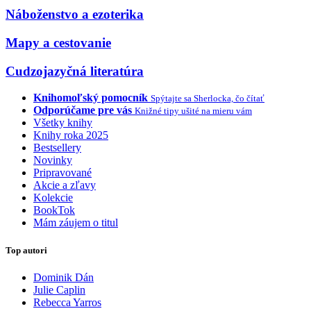
Náboženstvo a ezoterika
Mapy a cestovanie
Cudzojazyčná literatúra
Knihomoľský pomocník
Spýtajte sa Sherlocka, čo čítať
Odporúčame pre vás
Knižné tipy ušité na mieru vám
Všetky knihy
Knihy roka 2025
Bestsellery
Novinky
Pripravované
Akcie a zľavy
Kolekcie
BookTok
Mám záujem o titul
Top autori
Dominik Dán
Julie Caplin
Rebecca Yarros