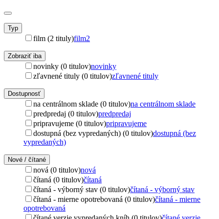
Typ
film (2 tituly)
film
2
Zobraziť iba
novinky (0 titulov)
novinky
zľavnené tituly (0 titulov)
zľavnené tituly
Dostupnosť
na centrálnom sklade (0 titulov)
na centrálnom sklade
predpredaj (0 titulov)
predpredaj
pripravujeme (0 titulov)
pripravujeme
dostupná (bez vypredaných) (0 titulov)
dostupná (bez
vypredaných)
Nové / čítané
nová (0 titulov)
nová
čítaná (0 titulov)
čítaná
čítaná - výborný stav (0 titulov)
čítaná - výborný stav
čítaná - mierne opotrebovaná (0 titulov)
čítaná - mierne
opotrebovaná
čítané verzie vypredaných kníh (0 titulov)
čítané verzie