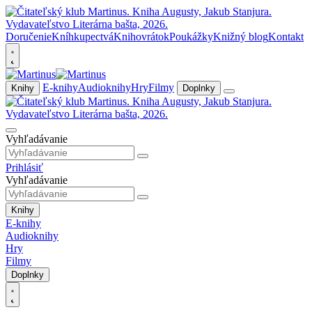
Doručenie
Kníhkupectvá
Knihovrátok
Poukážky
Knižný blog
Kontakt
E-knihy
Audioknihy
Hry
Filmy
Knihy
Doplnky
Vyhľadávanie
Prihlásiť
Vyhľadávanie
Knihy
E-knihy
Audioknihy
Hry
Filmy
Doplnky