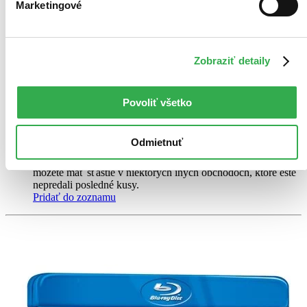
Naomie Harris
Marketingové
Forest Whitaker
Miguel Gomez
ďalší
Zobraziť detaily
Boxer Billy Hope (Jake Gyllenhaal) je na vrcholu své slávy, má
nádherný dům a milující rodinu. I navzdory jeho úspěšné kariéře, ho
manželka Maureen (Rachel McAdams) prosí, aby s boxem skončil a
mohl tak trávit více času se svojí dcerou Leilou...
Povoliť všetko
Blu-ray film
Vypredané
Odmietnuť
Ach, mrzí nás to, z tohto filmu sa už predali všetky kusy a
nemáme ho na sklade my ani distribútor :( Teoreticky však
môžete mať šťastie v niektorých iných obchodoch, ktoré ešte
nepredali posledné kusy.
Pridať do zoznamu