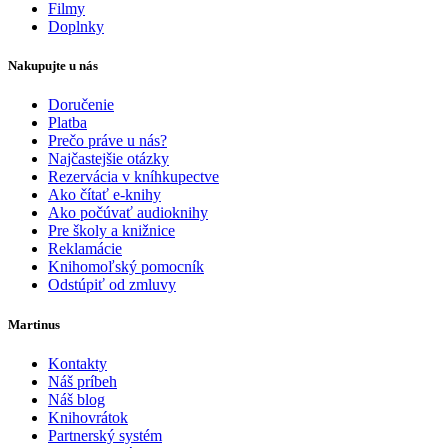
Filmy
Doplnky
Nakupujte u nás
Doručenie
Platba
Prečo práve u nás?
Najčastejšie otázky
Rezervácia v kníhkupectve
Ako čítať e-knihy
Ako počúvať audioknihy
Pre školy a knižnice
Reklamácie
Knihomoľský pomocník
Odstúpiť od zmluvy
Martinus
Kontakty
Náš príbeh
Náš blog
Knihovrátok
Partnerský systém