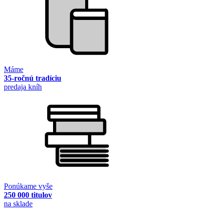
Máme
35-ročnú tradíciu
predaja kníh
Ponúkame vyše
250 000 titulov
na sklade