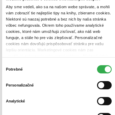
Aby sme vedeli, ako sa na našom webe správate, a mohli
vám zobraziť tie najlepšie tipy na knihy, zbierame cookies.
Niektoré sú naozaj potrebné a bez nich by naša stránka
vôbec nefungovala. Okrem toho používame analytické
cookies, ktoré nám umožňujú zisťovať, ako náš web
funguje, a stále ho pre vás zlepšovať. Personalizačné
cookies nám dovoľujú prispôsobovať stránku pre vašu
lepšiu orientáciu. Marketingové cookies nám zas
umožňujú zobrazenie relevantnej reklamy. Niektoré údaje
zdieľame aj s tretími stranami. Veľmi by nám pomohlo,
Výber
keby sme mohli používať všetky tieto cookies. Ďakujeme!
Potrebné
súhlasu
Personalizačné
Bojovník Mediabook
CZ
Limitovaná edice
Analytické
Rachel McAdams
Jake Gyllenhaal