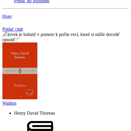
Pridať do zoznamu
Hore
Pridať citát
Človek je bohatý v pomere k počtu vecí, ktoré si môže dovoliť
opustiť.
Walden
Henry David Thoreau