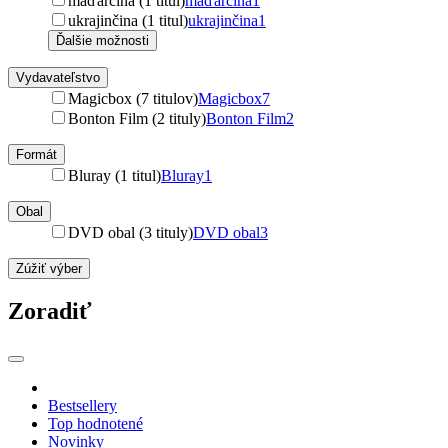
maďarčina (1 titul)
maďarčina
1
ukrajinčina (1 titul)
ukrajinčina
1
Ďalšie možnosti
Vydavateľstvo
Magicbox (7 titulov)
Magicbox
7
Bonton Film (2 tituly)
Bonton Film
2
Formát
Bluray (1 titul)
Bluray
1
Obal
DVD obal (3 tituly)
DVD obal
3
Zúžiť výber
Zoradiť
Bestsellery
Top hodnotené
Novinky