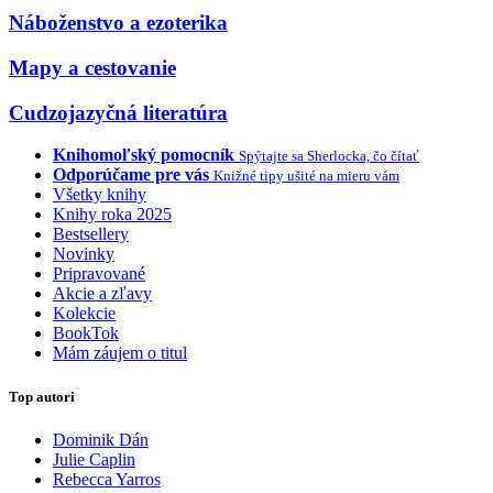
Náboženstvo a ezoterika
Mapy a cestovanie
Cudzojazyčná literatúra
Knihomoľský pomocník
Spýtajte sa Sherlocka, čo čítať
Odporúčame pre vás
Knižné tipy ušité na mieru vám
Všetky knihy
Knihy roka 2025
Bestsellery
Novinky
Pripravované
Akcie a zľavy
Kolekcie
BookTok
Mám záujem o titul
Top autori
Dominik Dán
Julie Caplin
Rebecca Yarros