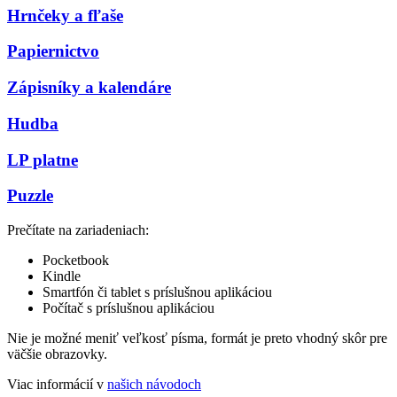
Hrnčeky a fľaše
Papiernictvo
Zápisníky a kalendáre
Hudba
LP platne
Puzzle
Prečítate na zariadeniach:
Pocketbook
Kindle
Smartfón či tablet s príslušnou aplikáciou
Počítač s príslušnou aplikáciou
Nie je možné meniť veľkosť písma, formát je preto vhodný skôr pre
väčšie obrazovky.
Viac informácií v
našich návodoch