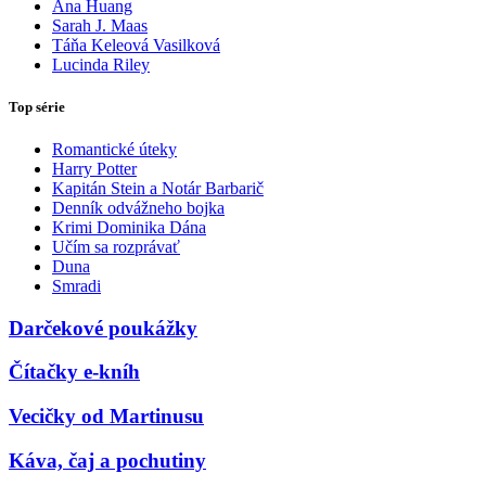
Ana Huang
Sarah J. Maas
Táňa Keleová Vasilková
Lucinda Riley
Top série
Romantické úteky
Harry Potter
Kapitán Stein a Notár Barbarič
Denník odvážneho bojka
Krimi Dominika Dána
Učím sa rozprávať
Duna
Smradi
Darčekové poukážky
Čítačky e-kníh
Vecičky od Martinusu
Káva, čaj a pochutiny