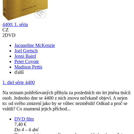
4400: 1. séria
CZ
2DVD
Jacqueline McKenzie
Joel Gretsch
Jenni Baird
Peter Coyote
Madison Pettis
ďalší
1. diel série
4400
Na seznam pohřešovaných přibyla za posledních sto let jména tisíců
osob. Jednoho dne se 4400 z nich znovu nečekaně objeví. A nejen
to: od svého zmizení jako by se vůbec nezměnili! Odkud a proč se
vrátili? Co znamená jejich příchod...
DVD film
7,40 €
Do 4 – 6 dní