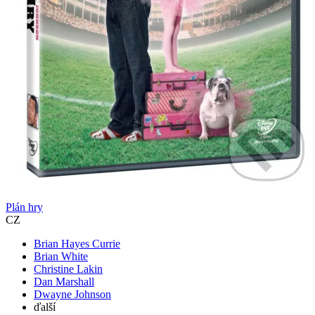
Plán hry
CZ
Brian Hayes Currie
Brian White
Christine Lakin
Dan Marshall
Dwayne Johnson
ďalší