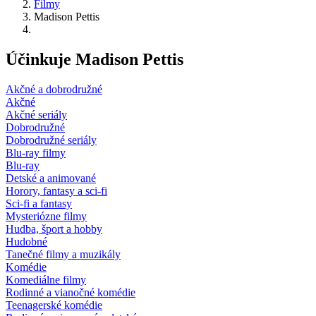
Filmy
Madison Pettis
Účinkuje Madison Pettis
Akčné a dobrodružné
Akčné
Akčné seriály
Dobrodružné
Dobrodružné seriály
Blu-ray filmy
Blu-ray
Detské a animované
Horory, fantasy a sci-fi
Sci-fi a fantasy
Mysteriózne filmy
Hudba, šport a hobby
Hudobné
Tanečné filmy a muzikály
Komédie
Komediálne filmy
Rodinné a vianočné komédie
Teenagerské komédie