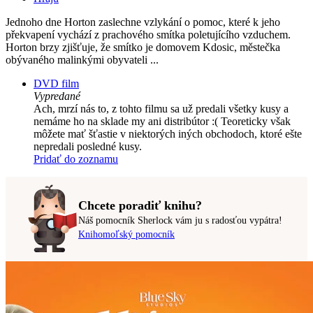
Jednoho dne Horton zaslechne vzlykání o pomoc, které k jeho
překvapení vychází z prachového smítka poletujícího vzduchem.
Horton brzy zjišťuje, že smítko je domovem Kdosic, městečka
obývaného malinkými obyvateli ...
DVD film
Vypredané
Ach, mrzí nás to, z tohto filmu sa už predali všetky kusy a
nemáme ho na sklade my ani distribútor :( Teoreticky však
môžete mať šťastie v niektorých iných obchodoch, ktoré ešte
nepredali posledné kusy.
Pridať do zoznamu
Chcete poradiť knihu?
Náš pomocník Sherlock vám ju s radosťou vypátra!
Knihomoľský pomocník