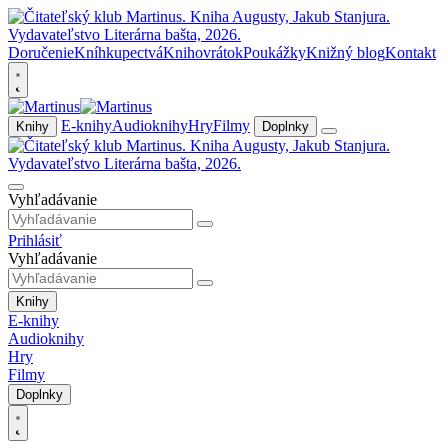
Doručenie
Kníhkupectvá
Knihovrátok
Poukážky
Knižný blog
Kontakt
E-knihy
Audioknihy
Hry
Filmy
Knihy
Doplnky
Vyhľadávanie
Prihlásiť
Vyhľadávanie
Knihy
E-knihy
Audioknihy
Hry
Filmy
Doplnky