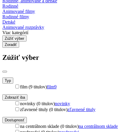
Rodinné, animované a detské
Rodinné
Animované filmy
Rodinné filmy
Detské
Animované rozprávky
Viac kategórií
Zúžiť výber
Zoradiť
Zúžiť výber
Typ
film (9 titulov)
film
9
Zobraziť iba
novinky (0 titulov)
novinky
zľavnené tituly (0 titulov)
zľavnené tituly
Dostupnosť
na centrálnom sklade (0 titulov)
na centrálnom sklade