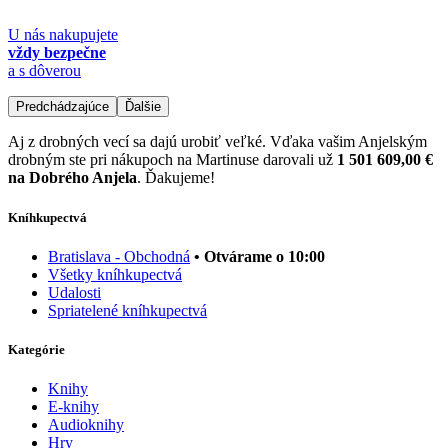
U nás nakupujete
vždy bezpečne
a s dôverou
Predchádzajúce
Ďalšie
Aj z drobných vecí sa dajú urobiť veľké. Vďaka vašim Anjelským
drobným ste pri nákupoch na Martinuse darovali už
1 501 609,00 €
na Dobrého Anjela
. Ďakujeme!
Kníhkupectvá
Bratislava - Obchodná
• Otvárame o 10:00
Všetky kníhkupectvá
Udalosti
Spriatelené kníhkupectvá
Kategórie
Knihy
E-knihy
Audioknihy
Hry