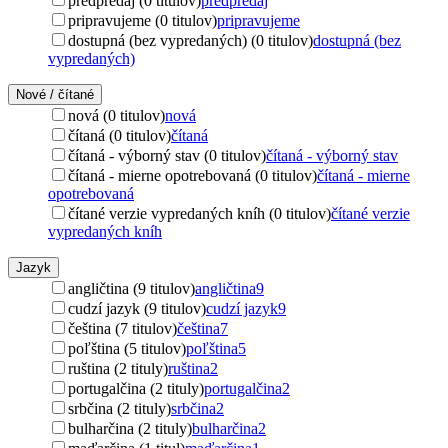
predpredaj (0 titulov)
predpredaj
pripravujeme (0 titulov)
pripravujeme
dostupná (bez vypredaných) (0 titulov)
dostupná (bez
vypredaných)
Nové / čítané
nová (0 titulov)
nová
čítaná (0 titulov)
čítaná
čítaná - výborný stav (0 titulov)
čítaná - výborný stav
čítaná - mierne opotrebovaná (0 titulov)
čítaná - mierne
opotrebovaná
čítané verzie vypredaných kníh (0 titulov)
čítané verzie
vypredaných kníh
Jazyk
angličtina (9 titulov)
angličtina
9
cudzí jazyk (9 titulov)
cudzí jazyk
9
čeština (7 titulov)
čeština
7
poľština (5 titulov)
poľština
5
ruština (2 tituly)
ruština
2
portugalčina (2 tituly)
portugalčina
2
srbčina (2 tituly)
srbčina
2
bulharčina (2 tituly)
bulharčina
2