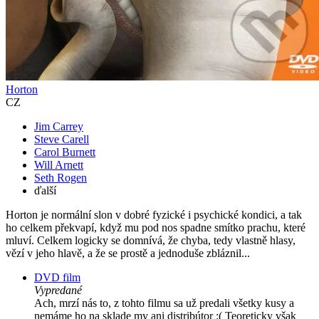
Horton
CZ
Jim Carrey
Steve Carell
Carol Burnett
Will Arnett
Seth Rogen
ďalší
Horton je normální slon v dobré fyzické i psychické kondici, a tak
ho celkem překvapí, když mu pod nos spadne smítko prachu, které
mluví. Celkem logicky se domnívá, že chyba, tedy vlastně hlasy,
vězí v jeho hlavě, a že se prostě a jednoduše zbláznil...
DVD film
Vypredané
Ach, mrzí nás to, z tohto filmu sa už predali všetky kusy a
nemáme ho na sklade my ani distribútor :( Teoreticky však