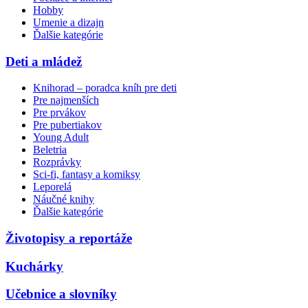
Hobby
Umenie a dizajn
Ďalšie kategórie
Deti a mládež
Knihorad – poradca kníh pre deti
Pre najmenších
Pre prvákov
Pre pubertiakov
Young Adult
Beletria
Rozprávky
Sci-fi, fantasy a komiksy
Leporelá
Náučné knihy
Ďalšie kategórie
Životopisy a reportáže
Kuchárky
Učebnice a slovníky