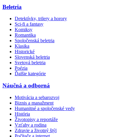
Beletria
Detektívky, trilery a horory
Sci-fi a fantasy
Komiksy
Romantika
Spoločenská beletria
Klasika
Historické
Slovenská beletria
Svetová beletria
Poézia
Ďalšie kategórie
Náučná a odborná
Motivácia a sebarozvoj
Biznis a manažment
Humanitné a spoločenské vedy
História
Životopisy a reportáže
Vzťahy a rodina
Zdravie a životný štýl
Počítače a internet