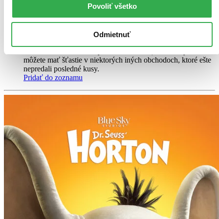
Povoliť všetko
ďalší
DVD film
Vypredané
Odmietnuť
Ach, mrzí nás to, z tohto filmu sa už predali všetky kusy a
nemáme ho na sklade my ani distribútor :( Teoreticky však
môžete mať šťastie v niektorých iných obchodoch, ktoré ešte
nepredali posledné kusy.
Pridať do zoznamu