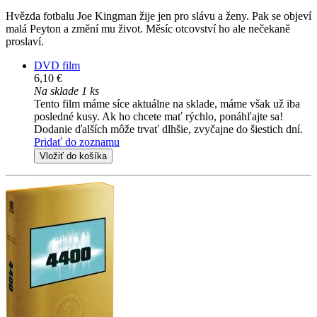
Hvězda fotbalu Joe Kingman žije jen pro slávu a ženy. Pak se objeví
malá Peyton a změní mu život. Měsíc otcovství ho ale nečekaně
proslaví.
DVD film
6,10 €
Na sklade 1 ks
Tento film máme síce aktuálne na sklade, máme však už iba
posledné kusy. Ak ho chcete mať rýchlo, ponáhľajte sa!
Dodanie ďalších môže trvať dlhšie, zvyčajne do šiestich dní.
Pridať do zoznamu
Vložiť do košíka