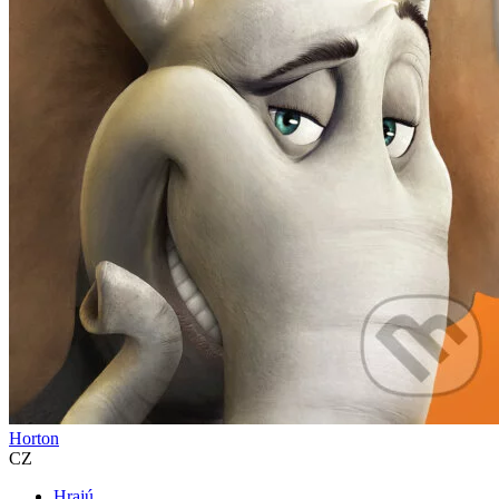
Horton
CZ
Hrajú