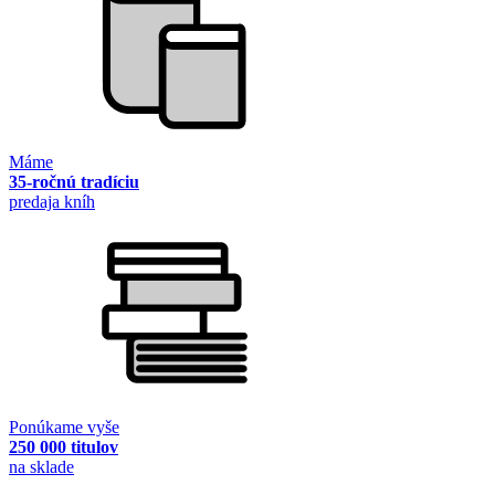
Máme
35-ročnú tradíciu
predaja kníh
Ponúkame vyše
250 000 titulov
na sklade