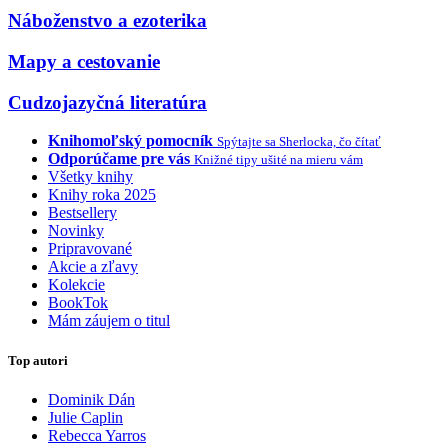
Náboženstvo a ezoterika
Mapy a cestovanie
Cudzojazyčná literatúra
Knihomoľský pomocník
Spýtajte sa Sherlocka, čo čítať
Odporúčame pre vás
Knižné tipy ušité na mieru vám
Všetky knihy
Knihy roka 2025
Bestsellery
Novinky
Pripravované
Akcie a zľavy
Kolekcie
BookTok
Mám záujem o titul
Top autori
Dominik Dán
Julie Caplin
Rebecca Yarros