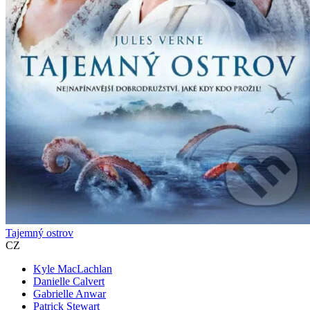
Tajemný ostrov
CZ
Kyle MacLachlan
Danielle Calvert
Gabrielle Anwar
Patrick Stewart