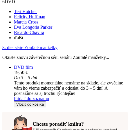
6DVD
Teri Hatcher
Felicity Huffman
Marcia Cross
Eva Longoria Parker
Ricardo Chavira
ďalší
8. diel série
Zoufalé manželky
Okuste znovu závěrečnou sérii seriálu Zoufalé manželky...
DVD film
19,50 €
Do 3 – 5 dní
Tento produkt momentálne nemáme na sklade, ale zvyčajne
vám ho vieme zabezpečiť a odoslať do 3 – 5 dní. A
posnažíme sa aj trochu rýchlejšie!
Pridať do zoznamu
Vložiť do košíka
Chcete poradiť knihu?