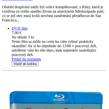
Období dospívání může být velice komplikované, a Riley, která je
vytržena ze svého starého života na americkém Středozápadu poté,
co se její otec musí kvůli novému zaměstnání přestěhovat do San
Francisca...
DVD film
7,90 €
Na sklade 5 ks
Tento film sa môže na cestu ku vám vybrať prakticky
okamžite! Ak si ho objednáte do 13:00 v pracovný deň,
odošleme vám ho ešte dnes, inak najneskôr nasledujúci
pracovný deň.
Pridať do zoznamu
Vložiť do košíka