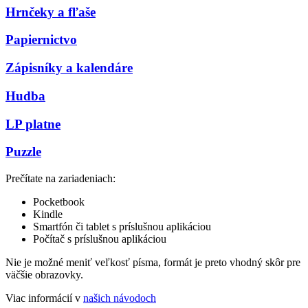
Hrnčeky a fľaše
Papiernictvo
Zápisníky a kalendáre
Hudba
LP platne
Puzzle
Prečítate na zariadeniach:
Pocketbook
Kindle
Smartfón či tablet s príslušnou aplikáciou
Počítač s príslušnou aplikáciou
Nie je možné meniť veľkosť písma, formát je preto vhodný skôr pre
väčšie obrazovky.
Viac informácií v
našich návodoch