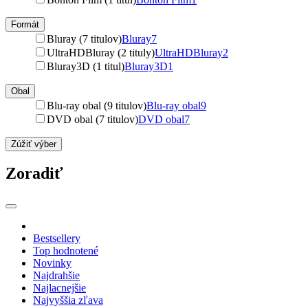
Formát
Bluray (7 titulov)
Bluray
7
UltraHDBluray (2 tituly)
UltraHDBluray
2
Bluray3D (1 titul)
Bluray3D
1
Obal
Blu-ray obal (9 titulov)
Blu-ray obal
9
DVD obal (7 titulov)
DVD obal
7
Zúžiť výber
Zoradiť
Bestsellery
Top hodnotené
Novinky
Najdrahšie
Najlacnejšie
Najvyššia zľava