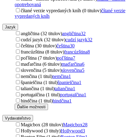
opotrebovaná
čítané verzie vypredaných kníh (0 titulov)
čítané verzie
vypredaných kníh
Jazyk
angličtina (32 titulov)
angličtina
32
cudzí jazyk (32 titulov)
cudzí jazyk
32
čeština (30 titulov)
čeština
30
francúzština (8 titulov)
francúzština
8
poľština (7 titulov)
poľština
7
maďarčina (6 titulov)
maďarčina
6
slovenčina (5 titulov)
slovenčina
5
nemčina (1 titul)
nemčina
1
španielčina (1 titul)
španielčina
1
taliančina (1 titul)
taliančina
1
portugalčina (1 titul)
portugalčina
1
hindčina (1 titul)
hindčina
1
Ďalšie možnosti
Vydavateľstvo
Magicbox (28 titulov)
Magicbox
28
Hollywood (3 tituly)
Hollywood
3
Bonton Film (1 titul)
Bonton Film
1