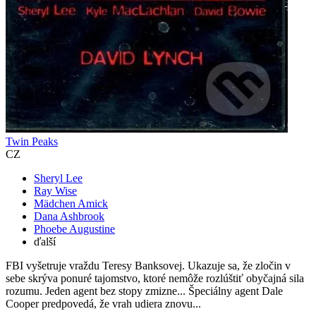
Twin Peaks
CZ
Sheryl Lee
Ray Wise
Mädchen Amick
Dana Ashbrook
Phoebe Augustine
ďalší
FBI vyšetruje vraždu Teresy Banksovej. Ukazuje sa, že zločin v
sebe skrýva ponuré tajomstvo, ktoré nemôže rozlúštiť obyčajná sila
rozumu. Jeden agent bez stopy zmizne... Špeciálny agent Dale
Cooper predpovedá, že vrah udiera znovu...