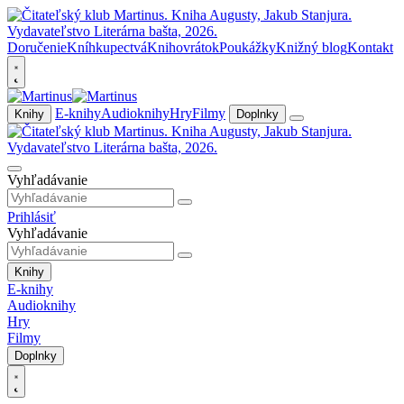
Doručenie
Kníhkupectvá
Knihovrátok
Poukážky
Knižný blog
Kontakt
E-knihy
Audioknihy
Hry
Filmy
Knihy
Doplnky
Vyhľadávanie
Prihlásiť
Vyhľadávanie
Knihy
E-knihy
Audioknihy
Hry
Filmy
Doplnky