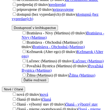
predpredaj (0 titulov)
predpredaj
pripravujeme (0 titulov)
pripravujeme
dostupná (bez vypredaných) (0 titulov)
dostupná (bez
vypredaných)
Dostupnosť v kníhkupectve
Bratislava - Nivy (Martinus) (0 titulov)
Bratislava -
Nivy (Martinus)
Bratislava - Obchodná (Martinus) (0
titulov)
Bratislava - Obchodná (Martinus)
Kežmarok (Alter ego) (0 titulov)
Kežmarok (Alter
ego)
Lučenec (Martinus) (0 titulov)
Lučenec (Martinus)
Považská Bystrica (Martinus) (0 titulov)
Považská
Bystrica (Martinus)
Žilina (Martinus) (0 titulov)
Žilina (Martinus)
Ďalšie možnosti
Nové / čítané
nová (0 titulov)
nová
čítaná (0 titulov)
čítaná
čítaná - výborný stav (0 titulov)
čítaná - výborný stav
čítaná - mierne opotrebovaná (0 titulov)
čítaná - mierne