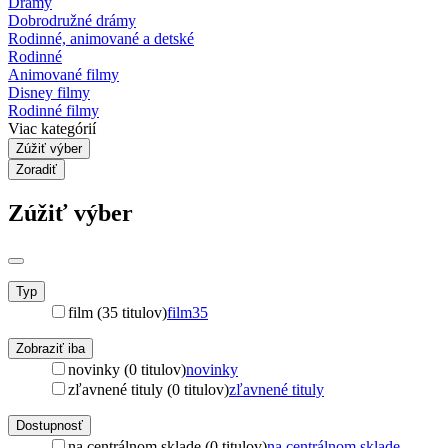
Drámy
Dobrodružné drámy
Rodinné, animované a detské
Rodinné
Animované filmy
Disney filmy
Rodinné filmy
Viac kategórií
Zúžiť výber
Zoradiť
Zúžiť výber
Typ
film (35 titulov)
film
35
Zobraziť iba
novinky (0 titulov)
novinky
zľavnené tituly (0 titulov)
zľavnené tituly
Dostupnosť
na centrálnom sklade (0 titulov)
na centrálnom sklade