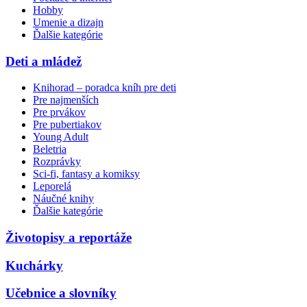
Hobby
Umenie a dizajn
Ďalšie kategórie
Deti a mládež
Knihorad – poradca kníh pre deti
Pre najmenších
Pre prvákov
Pre pubertiakov
Young Adult
Beletria
Rozprávky
Sci-fi, fantasy a komiksy
Leporelá
Náučné knihy
Ďalšie kategórie
Životopisy a reportáže
Kuchárky
Učebnice a slovníky