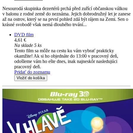
Nesourodá skupinka dezertérů prchá před zuřící občanskou válkou
v balonu z rodné země do neznáma. Jejich dobrodružný let je zanese
až na ostrov, který se na první pohled zdá být rájem na Zemi. Sen o
krásné svobodě však nemá dlouhého trvání...
DVD film
4,61 €
Na sklade 5 ks
Tento film sa môže na cestu ku vám vybrať prakticky
okamžite! Ak si ho objednáte do 13:00 v pracovný deň,
odošleme vám ho ešte dnes, inak najneskôr nasledujúci
pracovný deň.
Pridať do zoznamu
Vložiť do košíka