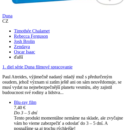
Duna
CZ
Timothée Chalamet
Rebecca Ferguson
Josh Brolin
Zendaya
Oscar Isaac
ďalší
1. diel série
Duna filmové spracovanie
Paul Atreides, výjimečně nadaný mladý muž s předurčeným
osudem, jehož význam si zatím ještě ani on sám neuvědomuje, se
musí vydat na nejnebezpečnější planetu vesmíru, aby zajistil
budoucnost své rodiny a lidstva...
Blu-ray film
7,40 €
Do 3 – 5 dní
Tento produkt momentálne nemáme na sklade, ale zvyčajne
vám ho vieme zabezpečiť a odoslať do 3 – 5 dní. A
posnažíme sa aj trochu rýchlejšie!