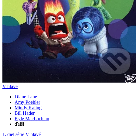
V hlave
Diane Lane
Amy Poehler
Mindy Kaling
Bill Hader
Kyle MacLachlan
ďalší
1. diel série
V hlavě