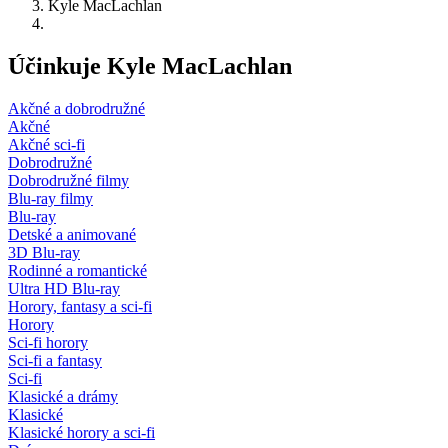
Kyle MacLachlan
Účinkuje Kyle MacLachlan
Akčné a dobrodružné
Akčné
Akčné sci-fi
Dobrodružné
Dobrodružné filmy
Blu-ray filmy
Blu-ray
Detské a animované
3D Blu-ray
Rodinné a romantické
Ultra HD Blu-ray
Horory, fantasy a sci-fi
Horory
Sci-fi horory
Sci-fi a fantasy
Sci-fi
Klasické a drámy
Klasické
Klasické horory a sci-fi