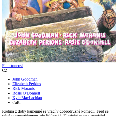
Flintstoneovi
CZ
John Goodman
Elizabeth Perkins
Rick Moranis
Rosie O'Donnell
Kyle MacLachlan
ďalší
Rodina z doby kamenné se vrací v dobrodružné komedii. Fred se
stává viceprezidentem, ale čelí zradě. Klasické gagy a speciální