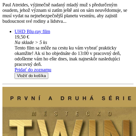
Paul Atreides, výjimečně nadaný mladý muž s předurčeným
osudem, jehož význam si zatím ještě ani on sám neuvědomuje, se
musí vydat na nejnebezpečnější planetu vesmíru, aby zajistil
budoucnost své rodiny a lidstva...
UHD Blu-ray film
19,50 €
Na sklade > 5 ks
Tento film sa môže na cestu ku vám vybrať prakticky
okamžite! Ak si ho objednáte do 13:00 v pracovný deň,
odošleme vám ho ešte dnes, inak najneskôr nasledujúci
pracovný deň.
Pridať do zoznamu
Vložiť do košíka