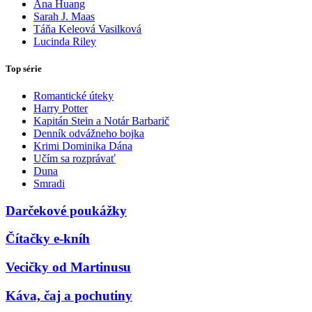
Ana Huang
Sarah J. Maas
Táňa Keleová Vasilková
Lucinda Riley
Top série
Romantické úteky
Harry Potter
Kapitán Stein a Notár Barbarič
Denník odvážneho bojka
Krimi Dominika Dána
Učím sa rozprávať
Duna
Smradi
Darčekové poukážky
Čítačky e-kníh
Vecičky od Martinusu
Káva, čaj a pochutiny