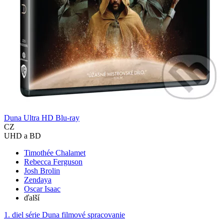
Duna Ultra HD Blu-ray
CZ
UHD a BD
Timothée Chalamet
Rebecca Ferguson
Josh Brolin
Zendaya
Oscar Isaac
ďalší
1. diel série
Duna filmové spracovanie