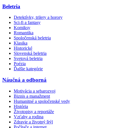
Beletria
Detektívky, trilery a horory
Sci-fi a fantasy
Komiksy
Romantika
Spoločenská beletria
Klasika
Historické
Slovenská beletria
Svetová beletria
Poézia
Ďalšie kategórie
Náučná a odborná
Motivácia a sebarozvoj
Biznis a manažment
Humanitné a spoločenské vedy
História
Životopisy a reportáže
Vzťahy a rodina
Zdravie a životný štýl
Počítače a internet