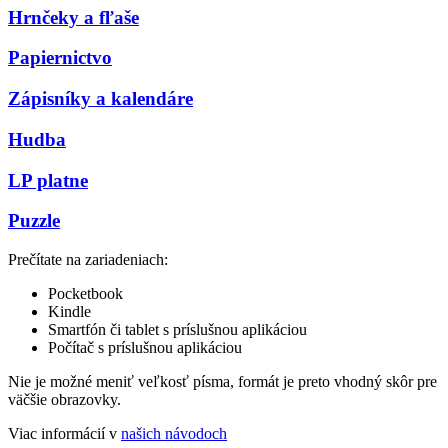
Hrnčeky a fľaše
Papiernictvo
Zápisníky a kalendáre
Hudba
LP platne
Puzzle
Prečítate na zariadeniach:
Pocketbook
Kindle
Smartfón či tablet s príslušnou aplikáciou
Počítač s príslušnou aplikáciou
Nie je možné meniť veľkosť písma, formát je preto vhodný skôr pre
väčšie obrazovky.
Viac informácií v
našich návodoch