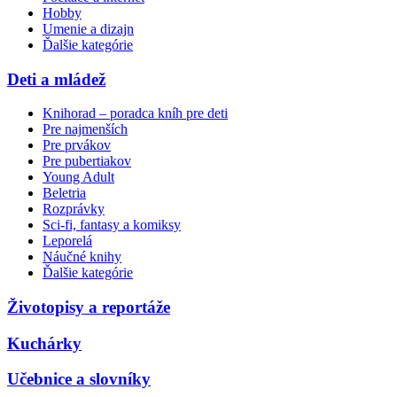
Hobby
Umenie a dizajn
Ďalšie kategórie
Deti a mládež
Knihorad – poradca kníh pre deti
Pre najmenších
Pre prvákov
Pre pubertiakov
Young Adult
Beletria
Rozprávky
Sci-fi, fantasy a komiksy
Leporelá
Náučné knihy
Ďalšie kategórie
Životopisy a reportáže
Kuchárky
Učebnice a slovníky