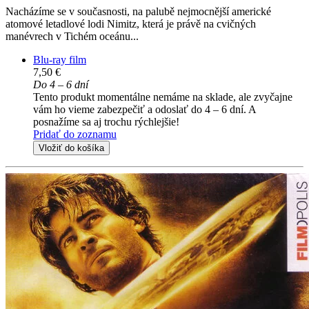
Nacházíme se v současnosti, na palubě nejmocnější americké
atomové letadlové lodi Nimitz, která je právě na cvičných
manévrech v Tichém oceánu...
Blu-ray film
7,50 €
Do 4 – 6 dní
Tento produkt momentálne nemáme na sklade, ale zvyčajne
vám ho vieme zabezpečiť a odoslať do 4 – 6 dní. A
posnažíme sa aj trochu rýchlejšie!
Pridať do zoznamu
Vložiť do košíka