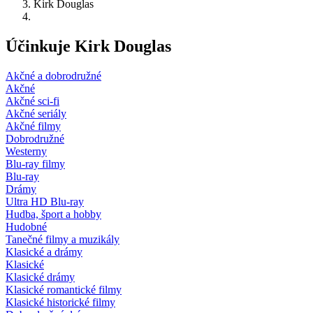
Kirk Douglas
Účinkuje Kirk Douglas
Akčné a dobrodružné
Akčné
Akčné sci-fi
Akčné seriály
Akčné filmy
Dobrodružné
Westerny
Blu-ray filmy
Blu-ray
Drámy
Ultra HD Blu-ray
Hudba, šport a hobby
Hudobné
Tanečné filmy a muzikály
Klasické a drámy
Klasické
Klasické drámy
Klasické romantické filmy
Klasické historické filmy