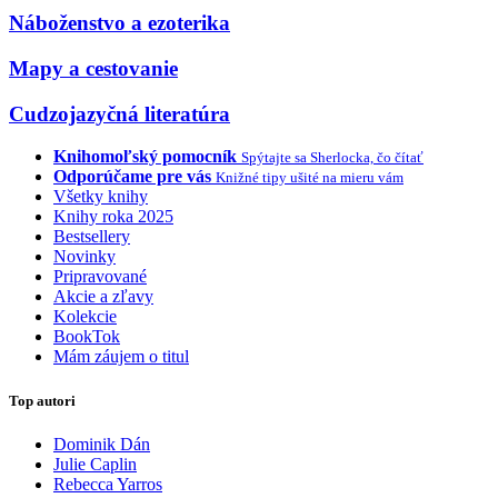
Náboženstvo a ezoterika
Mapy a cestovanie
Cudzojazyčná literatúra
Knihomoľský pomocník
Spýtajte sa Sherlocka, čo čítať
Odporúčame pre vás
Knižné tipy ušité na mieru vám
Všetky knihy
Knihy roka 2025
Bestsellery
Novinky
Pripravované
Akcie a zľavy
Kolekcie
BookTok
Mám záujem o titul
Top autori
Dominik Dán
Julie Caplin
Rebecca Yarros