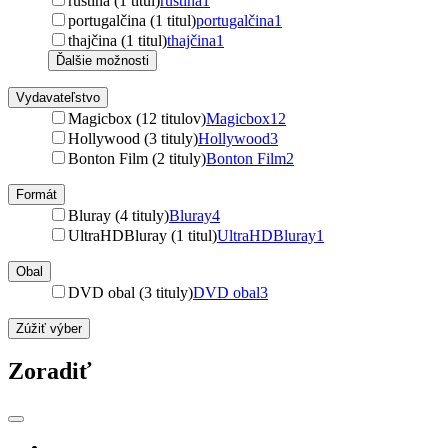
ruština (1 titul)
ruština
1
portugalčina (1 titul)
portugalčina
1
thajčina (1 titul)
thajčina
1
Ďalšie možnosti
Vydavateľstvo
Magicbox (12 titulov)
Magicbox
12
Hollywood (3 tituly)
Hollywood
3
Bonton Film (2 tituly)
Bonton Film
2
Formát
Bluray (4 tituly)
Bluray
4
UltraHDBluray (1 titul)
UltraHDBluray
1
Obal
DVD obal (3 tituly)
DVD obal
3
Zúžiť výber
Zoradiť