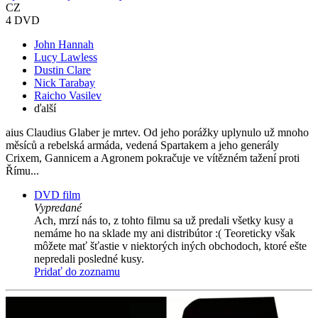
CZ
4 DVD
John Hannah
Lucy Lawless
Dustin Clare
Nick Tarabay
Raicho Vasilev
ďalší
aius Claudius Glaber je mrtev. Od jeho porážky uplynulo už mnoho
měsíců a rebelská armáda, vedená Spartakem a jeho generály
Crixem, Gannicem a Agronem pokračuje ve vítězném tažení proti
Římu...
DVD film
Vypredané
Ach, mrzí nás to, z tohto filmu sa už predali všetky kusy a
nemáme ho na sklade my ani distribútor :( Teoreticky však
môžete mať šťastie v niektorých iných obchodoch, ktoré ešte
nepredali posledné kusy.
Pridať do zoznamu