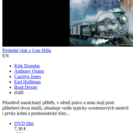
Poslední vlak z Gun Hillu
EN
Kirk Douglas
Anthony Quinn
Carolyn Jones
Earl Holliman
Brad Dexter
ďalší
Působivě namíchaný příběh, v němž právo a msta stojí proti
přátelství dvou mužů, obsahuje vedle typicky westernových motivů
i prvky krimi a protirasistické tóny...
DVD film
7,30 €