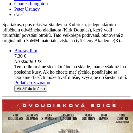
Charles Laughton
Peter Ustinov
ďalší
Spartakus, epos režiséra Stanleyho Kubricka, je legendárním
příběhem odvážného gladiátora (Kirk Douglas), který vedl
triumfální povstání otroků. Tato velkolepá podívaná, obnovená z
originálního 35MM materiálu, získala čtyři Ceny Akademie(R)...
Blu-ray film
7,30 €
Na sklade 1 ks
Tento film máme síce aktuálne na sklade, máme však už iba
posledné kusy. Ak ho chcete mať rýchlo, ponáhľajte sa!
Dodanie ďalších môže trvať dlhšie, zvyčajne do šiestich dní.
Pridať do zoznamu
Vložiť do košíka