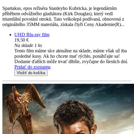
Spartakus, epos režiséra Stanleyho Kubricka, je legendárním
příběhem odvážného gladiátora (Kirk Douglas), který vedl
triumfální povstání otroků. Tato velkolepá podívaná, obnovená z
originálního 35MM materiálu, získala čtyři Ceny Akademie(R)...
UHD Blu-ray film
19,50 €
Na sklade 1 ks
Tento film máme síce aktuálne na sklade, máme však už iba
posledné kusy. Ak ho chcete mať rýchlo, ponáhľajte sa!
Dodanie ďalších môže trvať dlhšie, zvyčajne do šiestich dní.
Pridať do zoznamu
Vložiť do košíka