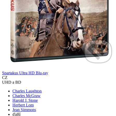
Spartakus Ultra HD Blu-ray
CZ
UHD a BD
Charles Laughton
Charles McGraw
Harold J. Stone
Herbert Lom
Jean Simmons
ďalší