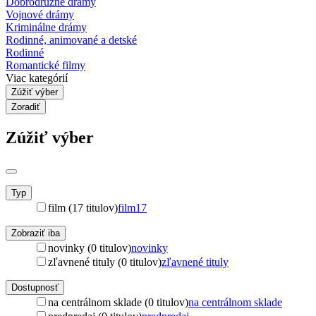
Dobrodružné drámy
Vojnové drámy
Kriminálne drámy
Rodinné, animované a detské
Rodinné
Romantické filmy
Viac kategórií
Zúžiť výber
Zoradiť
Zúžiť výber
Typ
film (17 titulov)
film
17
Zobraziť iba
novinky (0 titulov)
novinky
zľavnené tituly (0 titulov)
zľavnené tituly
Dostupnosť
na centrálnom sklade (0 titulov)
na centrálnom sklade