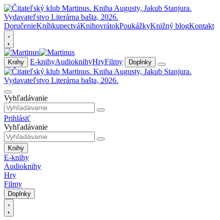
Doručenie
Kníhkupectvá
Knihovrátok
Poukážky
Knižný blog
Kontakt
E-knihy
Audioknihy
Hry
Filmy
Knihy
Doplnky
Vyhľadávanie
Prihlásiť
Vyhľadávanie
Knihy
E-knihy
Audioknihy
Hry
Filmy
Doplnky