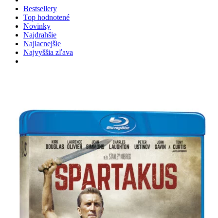
Bestsellery
Top hodnotené
Novinky
Najdrahšie
Najlacnejšie
Najvyššia zľava