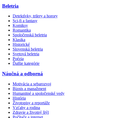
Beletria
Detektívky, trilery a horory
Sci-fi a fantasy
Komiksy
Romantika
Spoločenská beletria
Klasika
Historické
Slovenská beletria
Svetová beletria
Poézia
Ďalšie kategórie
Náučná a odborná
Motivácia a sebarozvoj
Biznis a manažment
Humanitné a spoločenské vedy
História
Životopisy a reportáže
Vzťahy a rodina
Zdravie a životný štýl
Počítače a internet