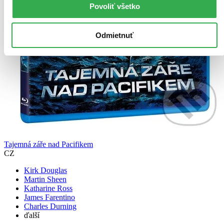
Povoliť všetko
Odmietnuť
Tajemná záře nad Pacifikem
CZ
Kirk Douglas
Martin Sheen
Katharine Ross
James Farentino
Charles Durning
ďalší