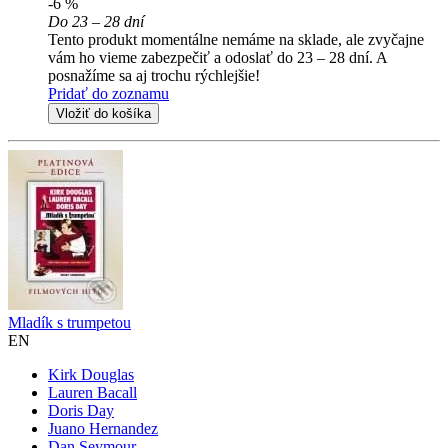
-6 %
Do 23 – 28 dní
Tento produkt momentálne nemáme na sklade, ale zvyčajne
vám ho vieme zabezpečiť a odoslať do 23 – 28 dní. A
posnažíme sa aj trochu rýchlejšie!
Pridať do zoznamu
Vložiť do košíka
Mladík s trumpetou
EN
Kirk Douglas
Lauren Bacall
Doris Day
Juano Hernandez
Dan Seymour