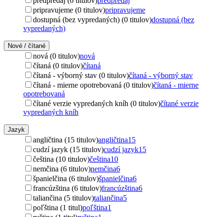
predpredaj (0 titulov)
predpredaj
pripravujeme (0 titulov)
pripravujeme
dostupná (bez vypredaných) (0 titulov)
dostupná (bez
vypredaných)
Nové / čítané
nová (0 titulov)
nová
čítaná (0 titulov)
čítaná
čítaná - výborný stav (0 titulov)
čítaná - výborný stav
čítaná - mierne opotrebovaná (0 titulov)
čítaná - mierne
opotrebovaná
čítané verzie vypredaných kníh (0 titulov)
čítané verzie
vypredaných kníh
Jazyk
angličtina (15 titulov)
angličtina
15
cudzí jazyk (15 titulov)
cudzí jazyk
15
čeština (10 titulov)
čeština
10
nemčina (6 titulov)
nemčina
6
španielčina (6 titulov)
španielčina
6
francúzština (6 titulov)
francúzština
6
taliančina (5 titulov)
taliančina
5
poľština (1 titul)
poľština
1