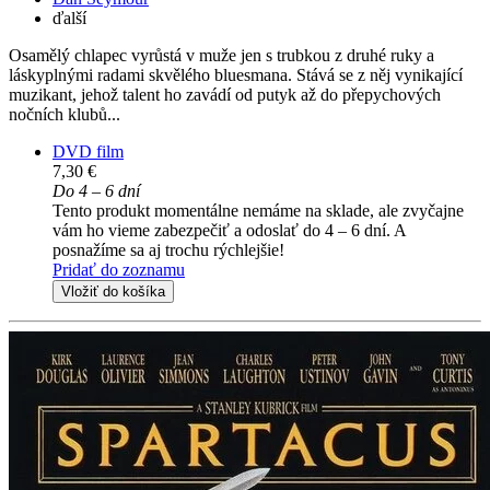
ďalší
Osamělý chlapec vyrůstá v muže jen s trubkou z druhé ruky a
láskyplnými radami skvělého bluesmana. Stává se z něj vynikající
muzikant, jehož talent ho zavádí od putyk až do přepychových
nočních klubů...
DVD film
7,30 €
Do 4 – 6 dní
Tento produkt momentálne nemáme na sklade, ale zvyčajne
vám ho vieme zabezpečiť a odoslať do 4 – 6 dní. A
posnažíme sa aj trochu rýchlejšie!
Pridať do zoznamu
Vložiť do košíka