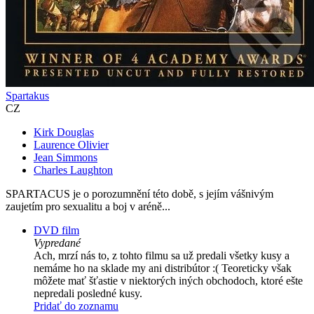
Spartakus
CZ
Kirk Douglas
Laurence Olivier
Jean Simmons
Charles Laughton
SPARTACUS je o porozumnění této době, s jejím vášnivým
zaujetím pro sexualitu a boj v aréně...
DVD film
Vypredané
Ach, mrzí nás to, z tohto filmu sa už predali všetky kusy a
nemáme ho na sklade my ani distribútor :( Teoreticky však
môžete mať šťastie v niektorých iných obchodoch, ktoré ešte
nepredali posledné kusy.
Pridať do zoznamu