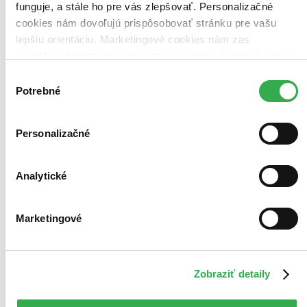
funguje, a stále ho pre vás zlepšovať. Personalizačné
posnažíme sa aj trochu rýchlejšie!
Pridať do zoznamu
cookies nám dovoľujú prispôsobovať stránku pre vašu
Vložiť do košíka
lepšiu orientáciu. Marketingové cookies nám zas
umožňujú zobrazenie relevantnej reklamy. Niektoré údaje
zdieľame aj s tretími stranami. Veľmi by nám pomohlo,
Výber
keby sme mohli používať všetky tieto cookies. Ďakujeme!
Potrebné
súhlasu
Personalizačné
Analytické
Marketingové
Zobraziť detaily