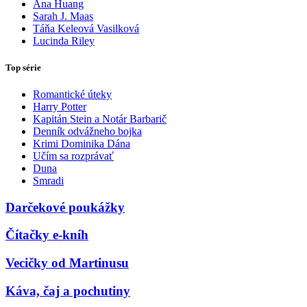
Ana Huang
Sarah J. Maas
Táňa Keleová Vasilková
Lucinda Riley
Top série
Romantické úteky
Harry Potter
Kapitán Stein a Notár Barbarič
Denník odvážneho bojka
Krimi Dominika Dána
Učím sa rozprávať
Duna
Smradi
Darčekové poukážky
Čítačky e-kníh
Vecičky od Martinusu
Káva, čaj a pochutiny