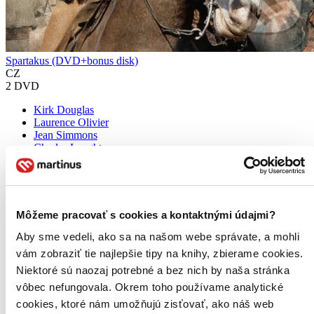
Spartakus (DVD+bonus disk)
CZ
2 DVD
Kirk Douglas
Laurence Olivier
Jean Simmons
Charles Laughton
Peter Ustinov
ďalší
Spartakus, epos režiséra Stanleyho Kubricka, je legendárním
příběhem odvážného gladiátora (Kirk Douglas), který vedl
Môžeme pracovať s cookies a kontaktnými údajmi?
triumfální povstání otroků. Tato velkolepá podívaná, obnovená z
originálního 35MM materiálu, získala čtyři Ceny Akademie(R)...
Aby sme vedeli, ako sa na našom webe správate, a mohli
vám zobraziť tie najlepšie tipy na knihy, zbierame cookies.
DVD film
Niektoré sú naozaj potrebné a bez nich by naša stránka
7,50 €
Do 4 – 6 dní
vôbec nefungovala. Okrem toho používame analytické
Tento produkt momentálne nemáme na sklade, ale zvyčajne
cookies, ktoré nám umožňujú zisťovať, ako náš web
vám ho vieme zabezpečiť a odoslať do 4 – 6 dní. A