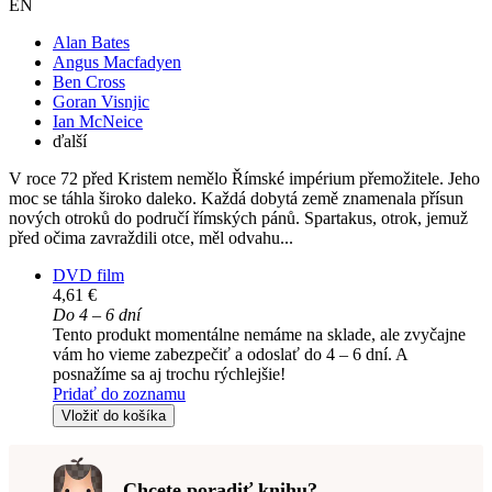
EN
Alan Bates
Angus Macfadyen
Ben Cross
Goran Visnjic
Ian McNeice
ďalší
V roce 72 před Kristem nemělo Římské impérium přemožitele. Jeho
moc se táhla široko daleko. Každá dobytá země znamenala přísun
nových otroků do područí římských pánů. Spartakus, otrok, jemuž
před očima zavraždili otce, měl odvahu...
DVD film
4,61 €
Do 4 – 6 dní
Tento produkt momentálne nemáme na sklade, ale zvyčajne
vám ho vieme zabezpečiť a odoslať do 4 – 6 dní. A
posnažíme sa aj trochu rýchlejšie!
Pridať do zoznamu
Vložiť do košíka
Chcete poradiť knihu?