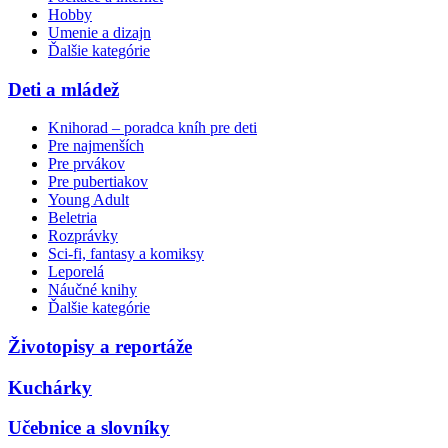
Hobby
Umenie a dizajn
Ďalšie kategórie
Deti a mládež
Knihorad – poradca kníh pre deti
Pre najmenších
Pre prvákov
Pre pubertiakov
Young Adult
Beletria
Rozprávky
Sci-fi, fantasy a komiksy
Leporelá
Náučné knihy
Ďalšie kategórie
Životopisy a reportáže
Kuchárky
Učebnice a slovníky