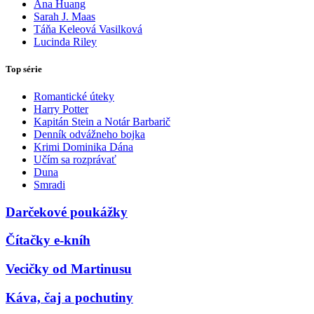
Ana Huang
Sarah J. Maas
Táňa Keleová Vasilková
Lucinda Riley
Top série
Romantické úteky
Harry Potter
Kapitán Stein a Notár Barbarič
Denník odvážneho bojka
Krimi Dominika Dána
Učím sa rozprávať
Duna
Smradi
Darčekové poukážky
Čítačky e-kníh
Vecičky od Martinusu
Káva, čaj a pochutiny