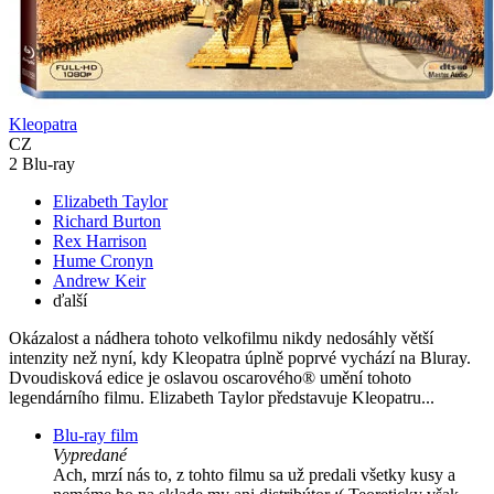
Kleopatra
CZ
2 Blu-ray
Elizabeth Taylor
Richard Burton
Rex Harrison
Hume Cronyn
Andrew Keir
ďalší
Okázalost a nádhera tohoto velkofilmu nikdy nedosáhly větší
intenzity než nyní, kdy Kleopatra úplně poprvé vychází na Bluray.
Dvoudisková edice je oslavou oscarového® umění tohoto
legendárního filmu. Elizabeth Taylor představuje Kleopatru...
Blu-ray film
Vypredané
Ach, mrzí nás to, z tohto filmu sa už predali všetky kusy a