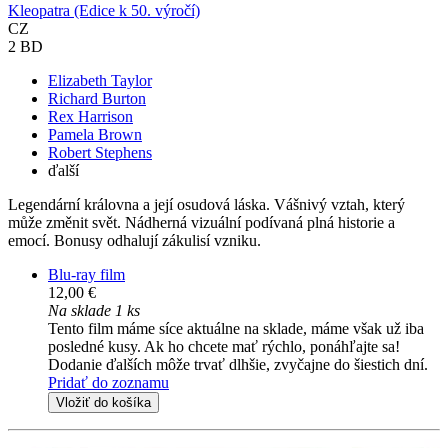
Kleopatra (Edice k 50. výročí)
CZ
2 BD
Elizabeth Taylor
Richard Burton
Rex Harrison
Pamela Brown
Robert Stephens
ďalší
Legendární královna a její osudová láska. Vášnivý vztah, který
může změnit svět. Nádherná vizuální podívaná plná historie a
emocí. Bonusy odhalují zákulisí vzniku.
Blu-ray film
12,00 €
Na sklade 1 ks
Tento film máme síce aktuálne na sklade, máme však už iba
posledné kusy. Ak ho chcete mať rýchlo, ponáhľajte sa!
Dodanie ďalších môže trvať dlhšie, zvyčajne do šiestich dní.
Pridať do zoznamu
Vložiť do košíka