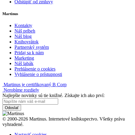
Odstúpiť od zmluvy
Martinus
Kontakty
Náš príbeh
Náš blog
Knihovrátok
Partnerský systém
Pridaj sa k nám
Marketing
Náš labák
Prehlásenie o cookies
Vyhlásenie o prístupnosti
Martinus je certifikovaný B Corp
Nerobíme rozdiely
Najlepšie novinky sú tie knižné. Získajte ich ako prví:
Odoslať
© 2000-2026 Martinus. Internetové kníhkupectvo. Všetky práva
vyhradené.
Nastaviť cookies