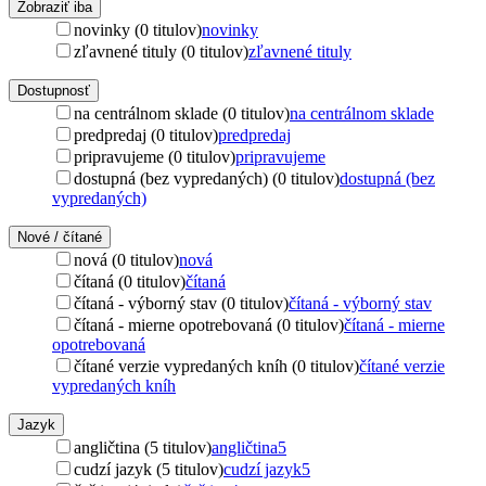
Zobraziť iba
novinky (0 titulov)
novinky
zľavnené tituly (0 titulov)
zľavnené tituly
Dostupnosť
na centrálnom sklade (0 titulov)
na centrálnom sklade
predpredaj (0 titulov)
predpredaj
pripravujeme (0 titulov)
pripravujeme
dostupná (bez vypredaných) (0 titulov)
dostupná (bez
vypredaných)
Nové / čítané
nová (0 titulov)
nová
čítaná (0 titulov)
čítaná
čítaná - výborný stav (0 titulov)
čítaná - výborný stav
čítaná - mierne opotrebovaná (0 titulov)
čítaná - mierne
opotrebovaná
čítané verzie vypredaných kníh (0 titulov)
čítané verzie
vypredaných kníh
Jazyk
angličtina (5 titulov)
angličtina
5
cudzí jazyk (5 titulov)
cudzí jazyk
5