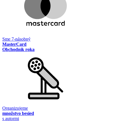
Sme 7-násobný
MasterCard
Obchodník roka
Organizujeme
množstvo besied
s autormi