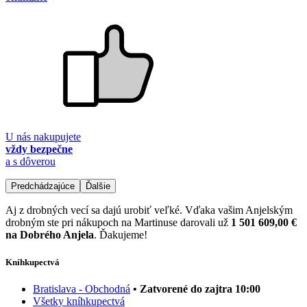
U nás nakupujete
vždy bezpečne
a s dôverou
Predchádzajúce
Ďalšie
Aj z drobných vecí sa dajú urobiť veľké. Vďaka vašim Anjelským
drobným ste pri nákupoch na Martinuse darovali už
1 501 609,00 €
na Dobrého Anjela
. Ďakujeme!
Kníhkupectvá
Bratislava - Obchodná
• Zatvorené do zajtra 10:00
Všetky kníhkupectvá