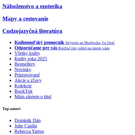
Náboženstvo a ezoterika
Mapy a cestovanie
Cudzojazyčná literatúra
Knihomoľský pomocník
Spýtajte sa Sherlocka, čo čítať
Odporúčame pre vás
Knižné tipy ušité na mieru vám
Všetky knihy
Knihy roka 2025
Bestsellery
Novinky
Pripravované
Akcie a zľavy
Kolekcie
BookTok
Mám záujem o titul
Top autori
Dominik Dán
Julie Caplin
Rebecca Yarros