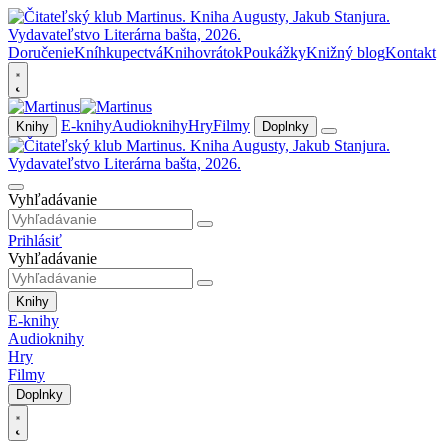
Doručenie
Kníhkupectvá
Knihovrátok
Poukážky
Knižný blog
Kontakt
E-knihy
Audioknihy
Hry
Filmy
Knihy
Doplnky
Vyhľadávanie
Prihlásiť
Vyhľadávanie
Knihy
E-knihy
Audioknihy
Hry
Filmy
Doplnky