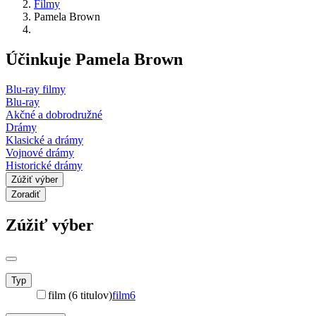
Filmy
Pamela Brown
Účinkuje Pamela Brown
Blu-ray filmy
Blu-ray
Akčné a dobrodružné
Drámy
Klasické a drámy
Vojnové drámy
Historické drámy
Zúžiť výber
Zoradiť
Zúžiť výber
Typ
film (6 titulov)
film
6