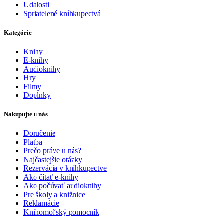
Udalosti
Spriatelené kníhkupectvá
Kategórie
Knihy
E-knihy
Audioknihy
Hry
Filmy
Doplnky
Nakupujte u nás
Doručenie
Platba
Prečo práve u nás?
Najčastejšie otázky
Rezervácia v kníhkupectve
Ako čítať e-knihy
Ako počúvať audioknihy
Pre školy a knižnice
Reklamácie
Knihomoľský pomocník