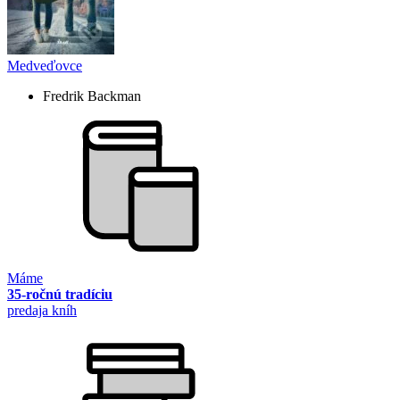
Medveďovce
Fredrik Backman
Máme
35-ročnú tradíciu
predaja kníh