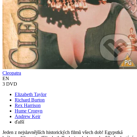
Cleopatra
EN
3 DVD
Elizabeth Taylor
Richard Burton
Rex Harrison
Hume Cronyn
Andrew Keir
ďalší
Jeden z nejslavnějších historických filmů všech dob! Egypstká