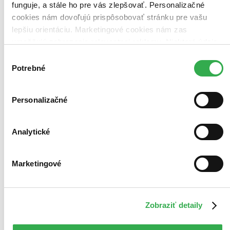
funguje, a stále ho pre vás zlepšovať. Personalizačné
cookies nám dovoľujú prispôsobovať stránku pre vašu
lepšiu orientáciu. Marketingové cookies nám zas
umožňujú zobrazenie relevantnej reklamy. Niektoré údaje
zdieľame aj s tretími stranami. Veľmi by nám pomohlo,
Výber
keby sme mohli používať všetky tieto cookies. Ďakujeme!
Potrebné
súhlasu
Personalizačné
Analytické
Becket
CZ
Marketingové
Richard Burton
Peter O'Toole
John Gielgud
Zobraziť detaily
Donald Wolfit
Martita Hunt
ďalší