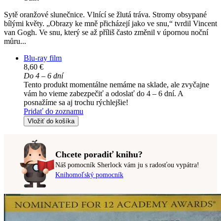
Sytě oranžové slunečnice. Vlnící se žlutá tráva. Stromy obsypané
bílými květy. „Obrazy ke mně přicházejí jako ve snu,“ tvrdil Vincent
van Gogh. Ve snu, který se až příliš často změnil v úpornou noční
můru...
Blu-ray film
8,60 €
Do 4 – 6 dní
Tento produkt momentálne nemáme na sklade, ale zvyčajne
vám ho vieme zabezpečiť a odoslať do 4 – 6 dní. A
posnažíme sa aj trochu rýchlejšie!
Pridať do zoznamu
Vložiť do košíka
Chcete poradiť knihu?
Náš pomocník Sherlock vám ju s radosťou vypátra!
Knihomoľský pomocník