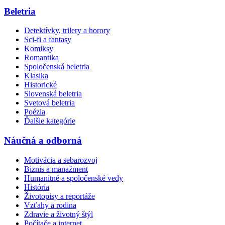
Beletria
Detektívky, trilery a horory
Sci-fi a fantasy
Komiksy
Romantika
Spoločenská beletria
Klasika
Historické
Slovenská beletria
Svetová beletria
Poézia
Ďalšie kategórie
Náučná a odborná
Motivácia a sebarozvoj
Biznis a manažment
Humanitné a spoločenské vedy
História
Životopisy a reportáže
Vzťahy a rodina
Zdravie a životný štýl
Počítače a internet