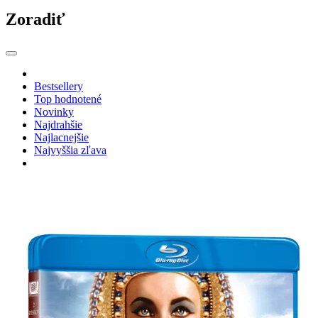
Zoradiť
Bestsellery
Top hodnotené
Novinky
Najdrahšie
Najlacnejšie
Najvyššia zľava