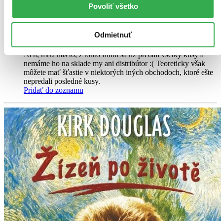
Povoliť všetko
Historické drama s Peterem O'Toolem a Richardem Burtonem bylo
natočeno na základě divadelní hry Jeana Anouilha...
Odmietnuť
DVD film
Vypredané
Ach, mrzí nás to, z tohto filmu sa už predali všetky kusy a
nemáme ho na sklade my ani distribútor :( Teoreticky však
môžete mať šťastie v niektorých iných obchodoch, ktoré ešte
nepredali posledné kusy.
Pridať do zoznamu