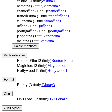
čeština (4 tituly)
čeština
4
nemčina (2 tituly)
nemčina
2
španielčina (1 titul)
španielčina
1
francúzština (1 titul)
francúzština
1
taliančina (1 titul)
taliančina
1
ruština (1 titul)
ruština
1
portugalčina (1 titul)
portugalčina
1
japončina (1 titul)
japončina
1
thajčina (1 titul)
thajčina
1
Ďalšie možnosti
Vydavateľstvo
Bonton Film (2 tituly)
Bonton Film
2
Magicbox (2 tituly)
Magicbox
2
Hollywood (1 titul)
Hollywood
1
Formát
Bluray (3 tituly)
Bluray
3
Obal
DVD obal (2 tituly)
DVD obal
2
Zúžiť výber