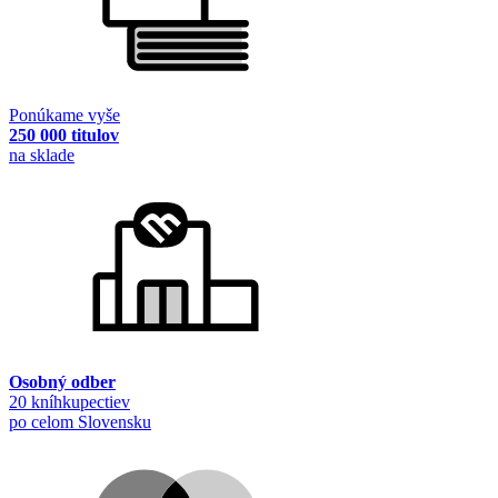
Ponúkame vyše
250 000 titulov
na sklade
Osobný odber
20 kníhkupectiev
po celom Slovensku