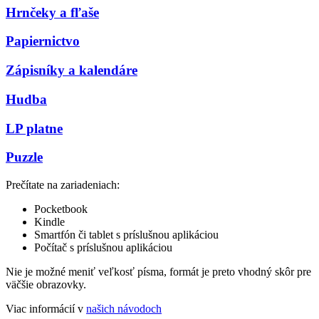
Hrnčeky a fľaše
Papiernictvo
Zápisníky a kalendáre
Hudba
LP platne
Puzzle
Prečítate na zariadeniach:
Pocketbook
Kindle
Smartfón či tablet s príslušnou aplikáciou
Počítač s príslušnou aplikáciou
Nie je možné meniť veľkosť písma, formát je preto vhodný skôr pre
väčšie obrazovky.
Viac informácií v
našich návodoch