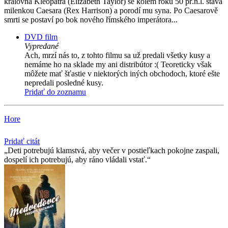
královna Kleopatra (Elizabeth Taylor) se kolem roku 50 př.n.l. stává
milenkou Caesara (Rex Harrison) a porodí mu syna. Po Caesarově
smrti se postaví po bok nového římského imperátora...
DVD film
Vypredané
Ach, mrzí nás to, z tohto filmu sa už predali všetky kusy a
nemáme ho na sklade my ani distribútor :( Teoreticky však
môžete mať šťastie v niektorých iných obchodoch, ktoré ešte
nepredali posledné kusy.
Pridať do zoznamu
Hore
Pridať citát
Deti potrebujú klamstvá, aby večer v postieľkach pokojne zaspali,
dospelí ich potrebujú, aby ráno vládali vstať.