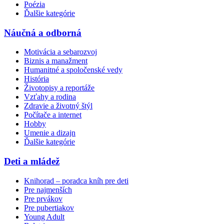
Poézia
Ďalšie kategórie
Náučná a odborná
Motivácia a sebarozvoj
Biznis a manažment
Humanitné a spoločenské vedy
História
Životopisy a reportáže
Vzťahy a rodina
Zdravie a životný štýl
Počítače a internet
Hobby
Umenie a dizajn
Ďalšie kategórie
Deti a mládež
Knihorad – poradca kníh pre deti
Pre najmenších
Pre prvákov
Pre pubertiakov
Young Adult