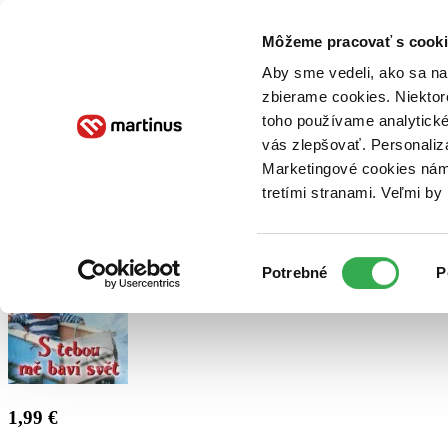
Doručenie
Kníhkupectvá
Knihovrátok
Poukážky
Knižný blog
Kontakt
Môžeme pracovať s cooki
Aby sme vedeli, ako sa na 
zbierame cookies. Niektor
E-knihy
Audioknihy
Hry
Filmy
Knihy
Doplnky
toho používame analytické
vás zlepšovať. Personaliz
Vyhľadávanie
Marketingové cookies nám 
tretími stranami. Veľmi b
Prihlásiť
Výber
Potrebné
P
súhlasu
1,99 €