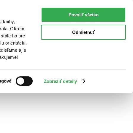
Povoliť všetko
a knihy,
ovala. Okrem
Odmietnuť
stále ho pre
u orientáciu.
dieľame aj s
Ďakujeme!
ngové
Zobraziť detaily