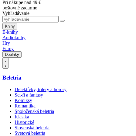
Pri nákupe nad 49 €
poštovné zadarmo
Vyhľadávanie
Knihy
E-knihy
Audioknihy
Hry
Filmy
Doplnky
Beletria
Detektívky, trilery a horory
Sci-fi a fantasy
Komiksy
Romantika
Spoločenská beletria
Klasika
Historické
Slovenská beletria
Svetová beletria