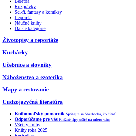
Beletria
Rozprávky
Sci-fi, fantasy a komiksy
Leporelá
Náučné knihy
Ďalšie kategórie
Životopisy a reportáže
Kuchárky
Učebnice a slovníky
Náboženstvo a ezoterika
Mapy a cestovanie
Cudzojazyčná literatúra
Knihomoľský pomocník
Spýtajte sa Sherlocka, čo čítať
Odporúčame pre vás
Knižné tipy ušité na mieru vám
Všetky knihy
Knihy roka 2025
Bestsellery