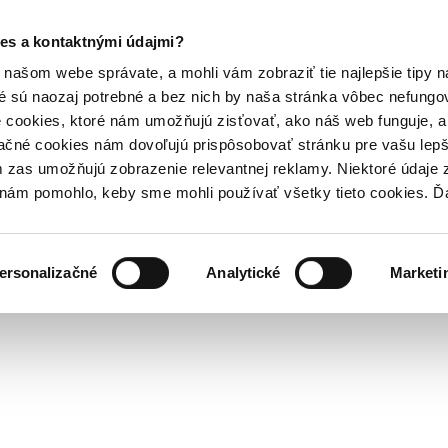
es a kontaktnými údajmi?
našom webe správate, a mohli vám zobraziť tie najlepšie tipy n
é sú naozaj potrebné a bez nich by naša stránka vôbec nefung
 cookies, ktoré nám umožňujú zisťovať, ako náš web funguje, a 
ačné cookies nám dovoľujú prispôsobovať stránku pre vašu lepši
zas umožňujú zobrazenie relevantnej reklamy. Niektoré údaje z
y nám pomohlo, keby sme mohli používať všetky tieto cookies. 
ersonalizačné
Analytické
Marketi