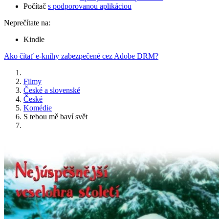
Počítač
s podporovanou aplikáciou
Neprečítate na:
Kindle
Ako čítať e-knihy zabezpečené cez Adobe DRM?
Filmy
České a slovenské
České
Komédie
S tebou mě baví svět