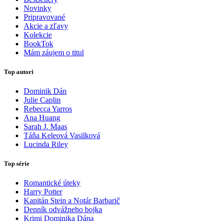
Novinky
Pripravované
Akcie a zľavy
Kolekcie
BookTok
Mám záujem o titul
Top autori
Dominik Dán
Julie Caplin
Rebecca Yarros
Ana Huang
Sarah J. Maas
Táňa Keleová Vasilková
Lucinda Riley
Top série
Romantické úteky
Harry Potter
Kapitán Stein a Notár Barbarič
Denník odvážneho bojka
Krimi Dominika Dána