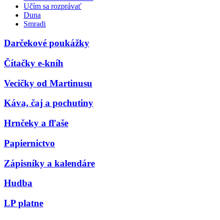
Učím sa rozprávať
Duna
Smradi
Darčekové poukážky
Čítačky e-kníh
Vecičky od Martinusu
Káva, čaj a pochutiny
Hrnčeky a fľaše
Papiernictvo
Zápisníky a kalendáre
Hudba
LP platne