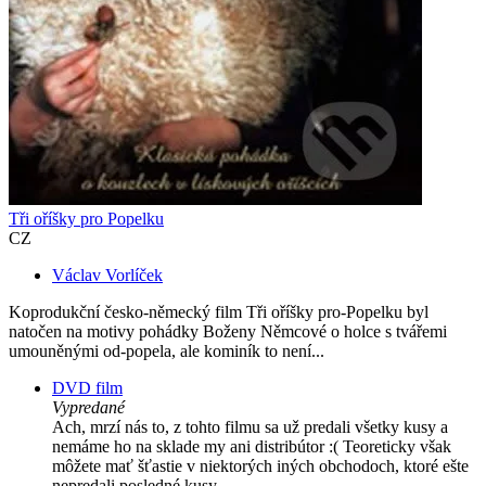
Tři oříšky pro Popelku
CZ
Václav Vorlíček
Koprodukční česko-německý film Tři oříšky pro-Popelku byl
natočen na motivy pohádky Boženy Němcové o holce s tvářemi
umouněnými od-popela, ale kominík to není...
DVD film
Vypredané
Ach, mrzí nás to, z tohto filmu sa už predali všetky kusy a
nemáme ho na sklade my ani distribútor :( Teoreticky však
môžete mať šťastie v niektorých iných obchodoch, ktoré ešte
nepredali posledné kusy.