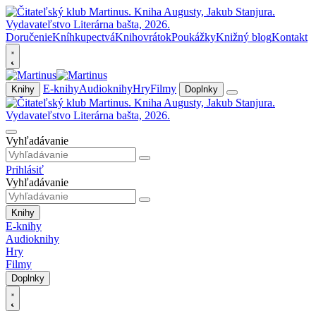
Doručenie
Kníhkupectvá
Knihovrátok
Poukážky
Knižný blog
Kontakt
E-knihy
Audioknihy
Hry
Filmy
Knihy
Doplnky
Vyhľadávanie
Prihlásiť
Vyhľadávanie
Knihy
E-knihy
Audioknihy
Hry
Filmy
Doplnky