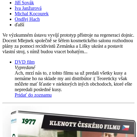
Jiří Sovák
Iva Janžurová
Michal Kocourek
Ondřej Hach
ďalší
Ve výzkumném ústavu vyvíjí prototyp přístroje na regeneraci dojnic.
Docent Mlejnek společně se šéfem kosmetického salonu rozhodnou
plány za pomoci recidivistů Zemánka a Lišky ukrást a postavit
vlastní stroj, s nímž budou vracet bohatým...
DVD film
Vypredané
Ach, mrzí nás to, z tohto filmu sa už predali všetky kusy a
nemáme ho na sklade my ani distribútor :( Teoreticky však
môžete mať šťastie v niektorých iných obchodoch, ktoré ešte
nepredali posledné kusy.
Pridať do zoznamu