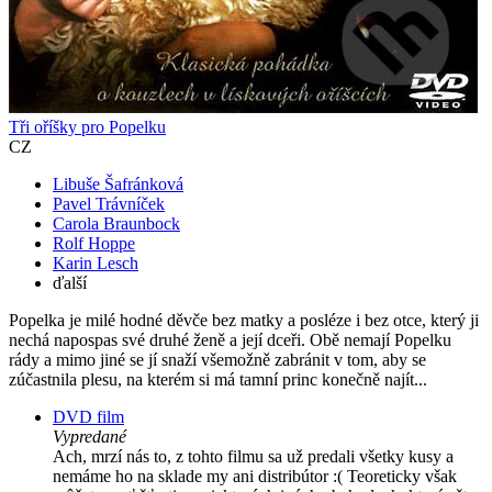
Tři oříšky pro Popelku
CZ
Libuše Šafránková
Pavel Trávníček
Carola Braunbock
Rolf Hoppe
Karin Lesch
ďalší
Popelka je milé hodné děvče bez matky a posléze i bez otce, který ji
nechá napospas své druhé ženě a její dceři. Obě nemají Popelku
rády a mimo jiné se jí snaží všemožně zabránit v tom, aby se
zúčastnila plesu, na kterém si má tamní princ konečně najít...
DVD film
Vypredané
Ach, mrzí nás to, z tohto filmu sa už predali všetky kusy a
nemáme ho na sklade my ani distribútor :( Teoreticky však