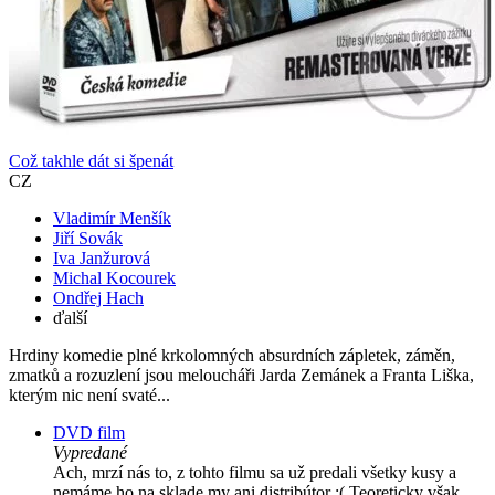
Což takhle dát si špenát
CZ
Vladimír Menšík
Jiří Sovák
Iva Janžurová
Michal Kocourek
Ondřej Hach
ďalší
Hrdiny komedie plné krkolomných absurdních zápletek, záměn,
zmatků a rozuzlení jsou meloucháři Jarda Zemánek a Franta Liška,
kterým nic není svaté...
DVD film
Vypredané
Ach, mrzí nás to, z tohto filmu sa už predali všetky kusy a
nemáme ho na sklade my ani distribútor :( Teoreticky však