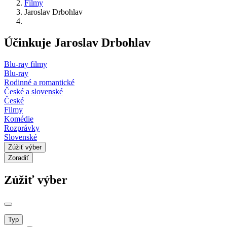
Filmy
Jaroslav Drbohlav
Účinkuje Jaroslav Drbohlav
Blu-ray filmy
Blu-ray
Rodinné a romantické
České a slovenské
České
Filmy
Komédie
Rozprávky
Slovenské
Zúžiť výber
Zoradiť
Zúžiť výber
Typ