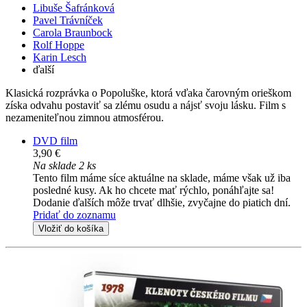
Libuše Šafránková
Pavel Trávníček
Carola Braunbock
Rolf Hoppe
Karin Lesch
ďalší
Klasická rozprávka o Popoluške, ktorá vďaka čarovným orieškom
získa odvahu postaviť sa zlému osudu a nájsť svoju lásku. Film s
nezameniteľnou zimnou atmosférou.
DVD film
3,90 €
Na sklade 2 ks
Tento film máme síce aktuálne na sklade, máme však už iba
posledné kusy. Ak ho chcete mať rýchlo, ponáhľajte sa!
Dodanie ďalších môže trvať dlhšie, zvyčajne do piatich dní.
Pridať do zoznamu
Vložiť do košíka