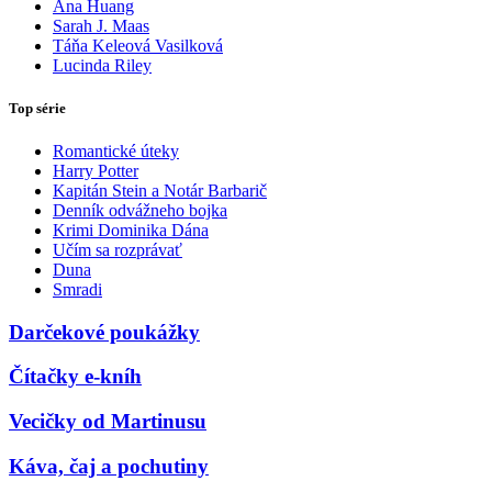
Ana Huang
Sarah J. Maas
Táňa Keleová Vasilková
Lucinda Riley
Top série
Romantické úteky
Harry Potter
Kapitán Stein a Notár Barbarič
Denník odvážneho bojka
Krimi Dominika Dána
Učím sa rozprávať
Duna
Smradi
Darčekové poukážky
Čítačky e-kníh
Vecičky od Martinusu
Káva, čaj a pochutiny