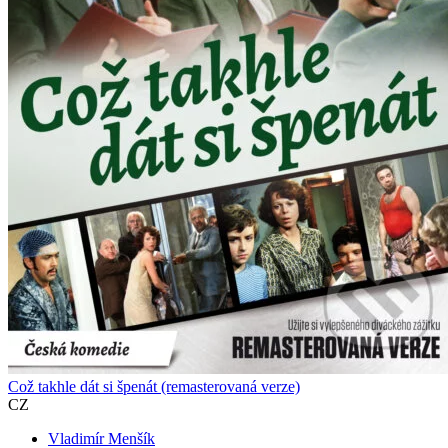
Což takhle dát si špenát (remasterovaná verze)
CZ
Vladimír Menšík