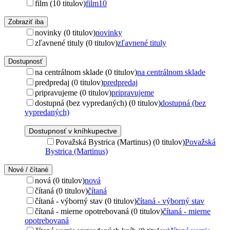
film (10 titulov)
film
10
Zobraziť iba
novinky (0 titulov)
novinky
zľavnené tituly (0 titulov)
zľavnené tituly
Dostupnosť
na centrálnom sklade (0 titulov)
na centrálnom sklade
predpredaj (0 titulov)
predpredaj
pripravujeme (0 titulov)
pripravujeme
dostupná (bez vypredaných) (0 titulov)
dostupná (bez
vypredaných)
Dostupnosť v kníhkupectve
Považská Bystrica (Martinus) (0 titulov)
Považská
Bystrica (Martinus)
Nové / čítané
nová (0 titulov)
nová
čítaná (0 titulov)
čítaná
čítaná - výborný stav (0 titulov)
čítaná - výborný stav
čítaná - mierne opotrebovaná (0 titulov)
čítaná - mierne
opotrebovaná