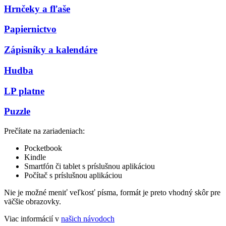
Hrnčeky a fľaše
Papiernictvo
Zápisníky a kalendáre
Hudba
LP platne
Puzzle
Prečítate na zariadeniach:
Pocketbook
Kindle
Smartfón či tablet s príslušnou aplikáciou
Počítač s príslušnou aplikáciou
Nie je možné meniť veľkosť písma, formát je preto vhodný skôr pre
väčšie obrazovky.
Viac informácií v
našich návodoch