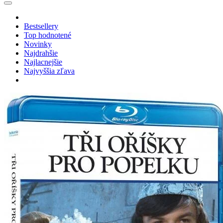
Bestsellery
Top hodnotené
Novinky
Najdrahšie
Najlacnejšie
Najvyššia zľava