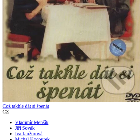
Což takhle dát si špenát
CZ
Vladimír Menšík
Jiří Sovák
Iva Janžurová
Michal Kocourek