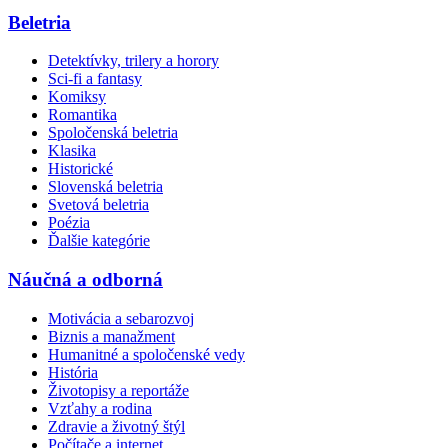
Beletria
Detektívky, trilery a horory
Sci-fi a fantasy
Komiksy
Romantika
Spoločenská beletria
Klasika
Historické
Slovenská beletria
Svetová beletria
Poézia
Ďalšie kategórie
Náučná a odborná
Motivácia a sebarozvoj
Biznis a manažment
Humanitné a spoločenské vedy
História
Životopisy a reportáže
Vzťahy a rodina
Zdravie a životný štýl
Počítače a internet