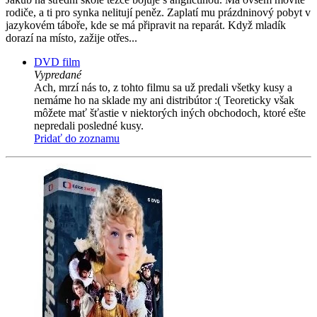
rodiče, a ti pro synka nelitují peněz. Zaplatí mu prázdninový pobyt v
jazykovém táboře, kde se má připravit na reparát. Když mladík
dorazí na místo, zažije otřes...
DVD film
Vypredané
Ach, mrzí nás to, z tohto filmu sa už predali všetky kusy a
nemáme ho na sklade my ani distribútor :( Teoreticky však
môžete mať šťastie v niektorých iných obchodoch, ktoré ešte
nepredali posledné kusy.
Pridať do zoznamu