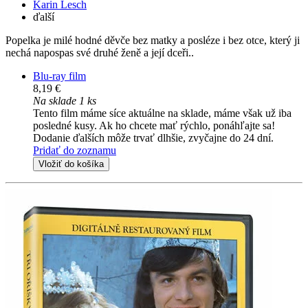
Karin Lesch
ďalší
Popelka je milé hodné děvče bez matky a posléze i bez otce, který ji
nechá napospas své druhé ženě a její dceři..
Blu-ray film
8,19 €
Na sklade 1 ks
Tento film máme síce aktuálne na sklade, máme však už iba
posledné kusy. Ak ho chcete mať rýchlo, ponáhľajte sa!
Dodanie ďalších môže trvať dlhšie, zvyčajne do 24 dní.
Pridať do zoznamu
Vložiť do košíka