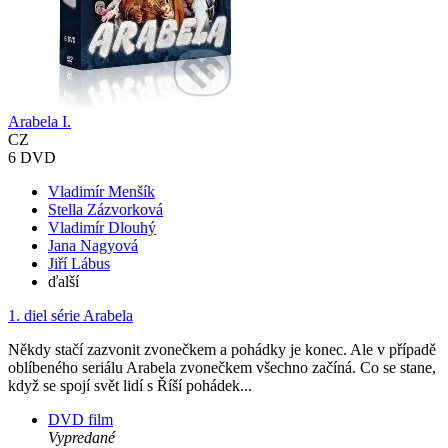
Arabela I.
CZ
6 DVD
Vladimír Menšík
Stella Zázvorková
Vladimír Dlouhý
Jana Nagyová
Jiří Lábus
ďalší
1. diel série
Arabela
Někdy stačí zazvonit zvonečkem a pohádky je konec. Ale v případě
oblíbeného seriálu Arabela zvonečkem všechno začíná. Co se stane,
když se spojí svět lidí s Říší pohádek...
DVD film
Vypredané