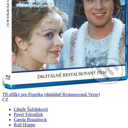
Tři oříšky pro Popelku (digitálně Restaurovaná Verze)
CZ
Libuše Šafránková
Pavel Trávníček
Carola Braunbock
Rolf Hoppe