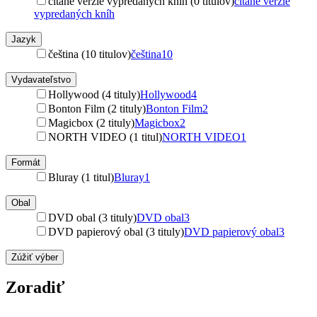
čítané verzie vypredaných kníh (0 titulov)
čítané verzie
vypredaných kníh
Jazyk
čeština (10 titulov)
čeština
10
Vydavateľstvo
Hollywood (4 tituly)
Hollywood
4
Bonton Film (2 tituly)
Bonton Film
2
Magicbox (2 tituly)
Magicbox
2
NORTH VIDEO (1 titul)
NORTH VIDEO
1
Formát
Bluray (1 titul)
Bluray
1
Obal
DVD obal (3 tituly)
DVD obal
3
DVD papierový obal (3 tituly)
DVD papierový obal
3
Zúžiť výber
Zoradiť