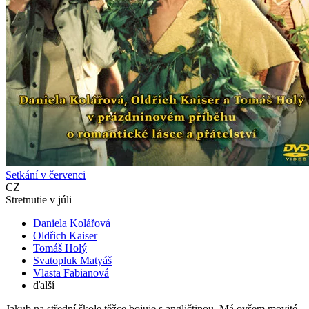
Setkání v červenci
CZ
Stretnutie v júli
Daniela Kolářová
Oldřich Kaiser
Tomáš Holý
Svatopluk Matyáš
Vlasta Fabianová
ďalší
Jakub na střední škole těžce bojuje s angličtinou. Má ovšem movité