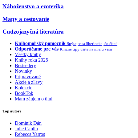
Náboženstvo a ezoterika
Mapy a cestovanie
Cudzojazyčná literatúra
Knihomoľský pomocník
Spýtajte sa Sherlocka, čo čítať
Odporúčame pre vás
Knižné tipy ušité na mieru vám
Všetky knihy
Knihy roka 2025
Bestsellery
Novinky
Pripravované
Akcie a zľavy
Kolekcie
BookTok
Mám záujem o titul
Top autori
Dominik Dán
Julie Caplin
Rebecca Yarros