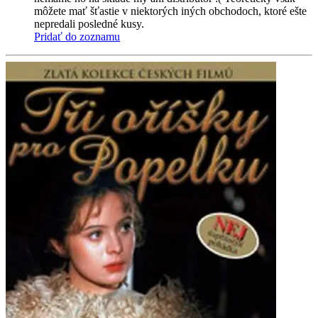
môžete mať šťastie v niektorých iných obchodoch, ktoré ešte
nepredali posledné kusy.
Pridať do zoznamu