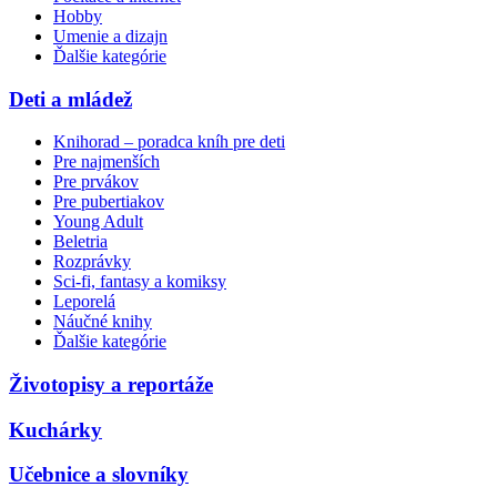
Hobby
Umenie a dizajn
Ďalšie kategórie
Deti a mládež
Knihorad – poradca kníh pre deti
Pre najmenších
Pre prvákov
Pre pubertiakov
Young Adult
Beletria
Rozprávky
Sci-fi, fantasy a komiksy
Leporelá
Náučné knihy
Ďalšie kategórie
Životopisy a reportáže
Kuchárky
Učebnice a slovníky