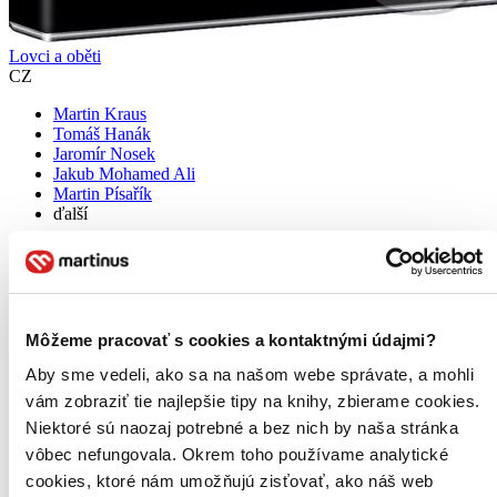
Lovci a oběti
CZ
Martin Kraus
Tomáš Hanák
Jaromír Nosek
Jakub Mohamed Ali
Martin Písařík
ďalší
Film Lovci a oběti je inspirován skutečnými příběhy a životními
situacemi, ve kterých se můžete už zítra ocitnout i Vy nebo někdo
Vám blízký. Co máte dělat, když se ocitnete v nekonečné spirále
dluhů...
Môžeme pracovať s cookies a kontaktnými údajmi?
DVD film
4,90 €
Aby sme vedeli, ako sa na našom webe správate, a mohli
Do 4 – 6 dní
vám zobraziť tie najlepšie tipy na knihy, zbierame cookies.
Tento produkt momentálne nemáme na sklade, ale zvyčajne
Niektoré sú naozaj potrebné a bez nich by naša stránka
vám ho vieme zabezpečiť a odoslať do 4 – 6 dní. A
posnažíme sa aj trochu rýchlejšie!
vôbec nefungovala. Okrem toho používame analytické
Pridať do zoznamu
cookies, ktoré nám umožňujú zisťovať, ako náš web
Vložiť do košíka