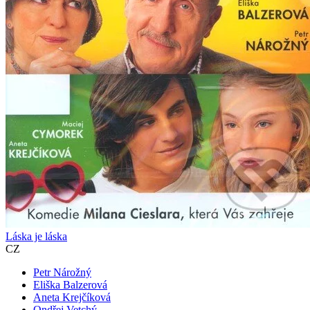
Láska je láska
CZ
Petr Nárožný
Eliška Balzerová
Aneta Krejčíková
Ondřej Vetchý