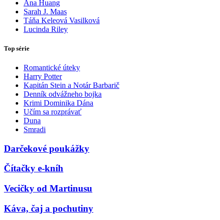
Ana Huang
Sarah J. Maas
Táňa Keleová Vasilková
Lucinda Riley
Top série
Romantické úteky
Harry Potter
Kapitán Stein a Notár Barbarič
Denník odvážneho bojka
Krimi Dominika Dána
Učím sa rozprávať
Duna
Smradi
Darčekové poukážky
Čítačky e-kníh
Vecičky od Martinusu
Káva, čaj a pochutiny