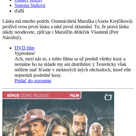
Simona Stašová
ďalší
Láska má mnoho podob. Osmnáctiletá Maruška (Aneta Krejčíková)
prožívá svou první lásku a také první zklamání. To, že pravá láska
nikdy neodkvete, zjišťuje i Maruščin dědeček Vlastimil (Petr
Nárožný).
DVD film
Vypredané
Ach, mrzí nás to, z tohto filmu sa už predali všetky kusy a
nemáme ho na sklade my ani distribútor :( Teoreticky však
môžete mať šťastie v niektorých iných obchodoch, ktoré ešte
nepredali posledné kusy.
Pridať do zoznamu