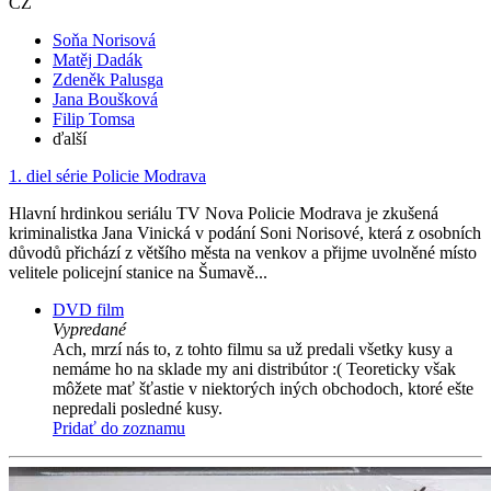
CZ
Soňa Norisová
Matěj Dadák
Zdeněk Palusga
Jana Boušková
Filip Tomsa
ďalší
1. diel série
Policie Modrava
Hlavní hrdinkou seriálu TV Nova Policie Modrava je zkušená
kriminalistka Jana Vinická v podání Soni Norisové, která z osobních
důvodů přichází z většího města na venkov a přijme uvolněné místo
velitele policejní stanice na Šumavě...
DVD film
Vypredané
Ach, mrzí nás to, z tohto filmu sa už predali všetky kusy a
nemáme ho na sklade my ani distribútor :( Teoreticky však
môžete mať šťastie v niektorých iných obchodoch, ktoré ešte
nepredali posledné kusy.
Pridať do zoznamu