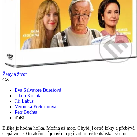
Ženy a život
CZ
Eva Salvatore Burešová
Jakub Kohák
Jiří Lábus
Veronika Freimanová
Petr Buchta
ďalší
Eliška je hodná holka. Možná až moc. Chybí jí ostré lokty a přebývá
slepá víra. O to akčnější je ovšem její volnomyšlenkářská, všeho