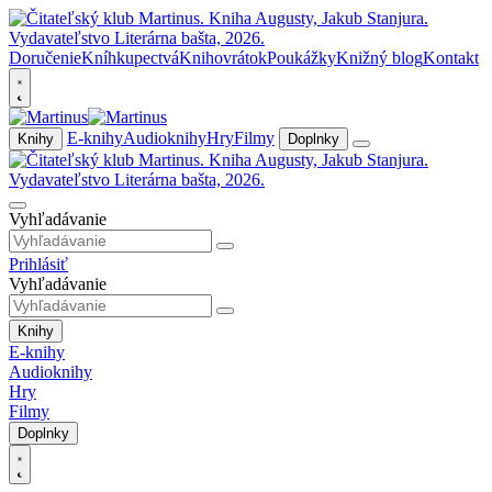
Doručenie
Kníhkupectvá
Knihovrátok
Poukážky
Knižný blog
Kontakt
E-knihy
Audioknihy
Hry
Filmy
Knihy
Doplnky
Vyhľadávanie
Prihlásiť
Vyhľadávanie
Knihy
E-knihy
Audioknihy
Hry
Filmy
Doplnky