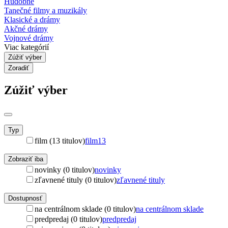
Hudobné
Tanečné filmy a muzikály
Klasické a drámy
Akčné drámy
Vojnové drámy
Viac kategórií
Zúžiť výber
Zoradiť
Zúžiť výber
Typ
film (13 titulov)
film
13
Zobraziť iba
novinky (0 titulov)
novinky
zľavnené tituly (0 titulov)
zľavnené tituly
Dostupnosť
na centrálnom sklade (0 titulov)
na centrálnom sklade
predpredaj (0 titulov)
predpredaj