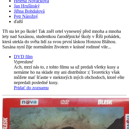
Helena Nováčková
Jan Hrušínský
Jiřina Bohdalová
Petr Nárožný
ďalší
Tři sta let po škole! Tak zněl ortel vynesený před mnoha a mnoha
lety nad Saxánou, studentkou čarodějnické školy v Říši pohádek,
která utekla do světa lidí za svou první láskou Honzou Bláhou.
Saxána nyní žije normálním životem v krásné rodinné vile...
DVD film
Vypredané
Ach, mrzí nás to, z tohto filmu sa už predali všetky kusy a
nemáme ho na sklade my ani distribútor :( Teoreticky však
môžete mať šťastie v niektorých iných obchodoch, ktoré ešte
nepredali posledné kusy.
Pridať do zoznamu