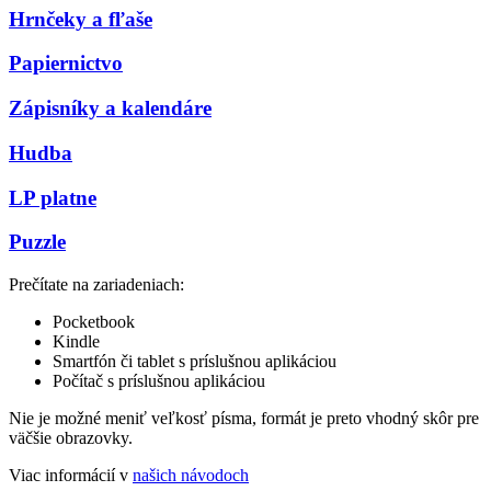
Hrnčeky a fľaše
Papiernictvo
Zápisníky a kalendáre
Hudba
LP platne
Puzzle
Prečítate na zariadeniach:
Pocketbook
Kindle
Smartfón či tablet s príslušnou aplikáciou
Počítač s príslušnou aplikáciou
Nie je možné meniť veľkosť písma, formát je preto vhodný skôr pre
väčšie obrazovky.
Viac informácií v
našich návodoch