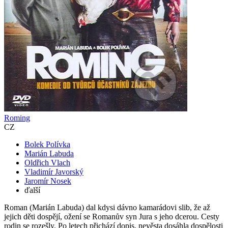
Roming
CZ
Bolek Polívka
Marián Labuda
Oldřich Vlach
Vladimír Javorský
Jaromír Nosek
ďalší
Roman (Marián Labuda) dal kdysi dávno kamarádovi slib, že až
jejich děti dospějí, ožení se Romanův syn Jura s jeho dcerou. Cesty
rodin se rozešly. Po letech přichází dopis, nevěsta dosáhla dospělosti