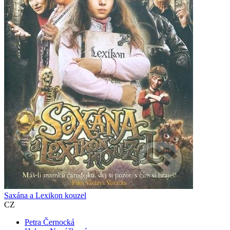
Saxána a Lexikon kouzel
CZ
Petra Černocká