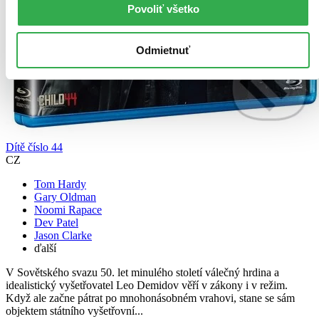
Povoliť všetko
Odmietnuť
Dítě číslo 44
CZ
Tom Hardy
Gary Oldman
Noomi Rapace
Dev Patel
Jason Clarke
ďalší
V Sovětského svazu 50. let minulého století válečný hrdina a
idealistický vyšetřovatel Leo Demidov věří v zákony i v režim.
Když ale začne pátrat po mnohonásobném vrahovi, stane se sám
objektem státního vyšetřovní...