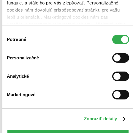
funguje, a stále ho pre vás zlepšovať. Personalizačné
cookies nám dovoľujú prispôsobovať stránku pre vašu
lepšiu orientáciu. Marketingové cookies nám zas
umožňujú zobrazenie relevantnej reklamy. Niektoré údaje
zdieľame aj s tretími stranami. Veľmi by nám pomohlo,
Výber
keby sme mohli používať všetky tieto cookies. Ďakujeme!
Potrebné
súhlasu
Personalizačné
Analytické
Marketingové
Zobraziť detaily