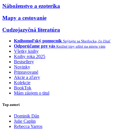
Náboženstvo a ezoterika
Mapy a cestovanie
Cudzojazyčná literatúra
Knihomoľský pomocník
Spýtajte sa Sherlocka, čo čítať
Odporúčame pre vás
Knižné tipy ušité na mieru vám
Všetky knihy
Knihy roka 2025
Bestsellery
Novinky
Pripravované
Akcie a zľavy
Kolekcie
BookTok
Mám záujem o titul
Top autori
Dominik Dán
Julie Caplin
Rebecca Yarros