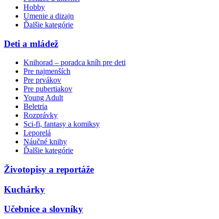
Hobby
Umenie a dizajn
Ďalšie kategórie
Deti a mládež
Knihorad – poradca kníh pre deti
Pre najmenších
Pre prvákov
Pre pubertiakov
Young Adult
Beletria
Rozprávky
Sci-fi, fantasy a komiksy
Leporelá
Náučné knihy
Ďalšie kategórie
Životopisy a reportáže
Kuchárky
Učebnice a slovníky