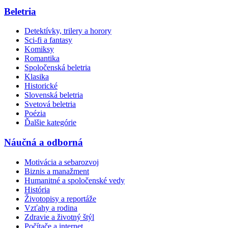
Beletria
Detektívky, trilery a horory
Sci-fi a fantasy
Komiksy
Romantika
Spoločenská beletria
Klasika
Historické
Slovenská beletria
Svetová beletria
Poézia
Ďalšie kategórie
Náučná a odborná
Motivácia a sebarozvoj
Biznis a manažment
Humanitné a spoločenské vedy
História
Životopisy a reportáže
Vzťahy a rodina
Zdravie a životný štýl
Počítače a internet