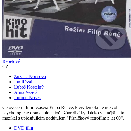
Rebelové
CZ
Zuzana Norisová
Jan Révai
Ľuboš Kostelný
Anna Veselá
Jaromír Nosek
Celovečerní film režiséra Filipa Renče, který tentokráte nezvolil
psychologické drama, ale natočil žánr diváky daleko vítanější, a to
muzikál s upřesňujícím podtitulem "Písničkový retrofilm z let 60".
DVD film