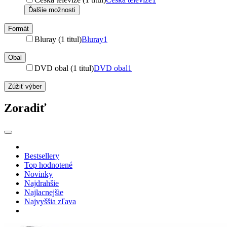
Ďalšie možnosti
Formát
Bluray (1 titul)
Bluray
1
Obal
DVD obal (1 titul)
DVD obal
1
Zúžiť výber
Zoradiť
Bestsellery
Top hodnotené
Novinky
Najdrahšie
Najlacnejšie
Najvyššia zľava