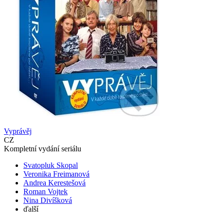
Vyprávěj
CZ
Kompletní vydání seriálu
Svatopluk Skopal
Veronika Freimanová
Andrea Kerestešová
Roman Vojtek
Nina Divíšková
ďalší