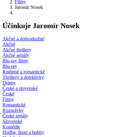
Filmy
Jaromír Nosek
Účinkuje Jaromír Nosek
Akčné a dobrodružné
Akčné
Akčné thrillery
Akčné seriály
Blu-ray filmy
Blu-ray
Rodinné a romantické
Thrillery a detektívky
Drámy
České a slovenské
České
Filmy
Romantické
Rozprávky
České seriály
Slovenské
Komédie
Hudba, šport a hobby