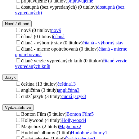
pripravujeme (0 titulov)
pripravujeme
dostupná (bez vypredaných) (0 titulov)
dostupná (bez
vypredaných)
Nové / čítané
nová (0 titulov)
nová
čítaná (0 titulov)
čítaná
čítaná - výborný stav (0 titulov)
čítaná - výborný stav
čítaná - mierne opotrebovaná (0 titulov)
čítaná - mierne
opotrebovaná
čítané verzie vypredaných kníh (0 titulov)
čítané verzie
vypredaných kníh
Jazyk
čeština (13 titulov)
čeština
13
angličtina (3 tituly)
angličtina
3
cudzí jazyk (3 tituly)
cudzí jazyk
3
Vydavateľstvo
Bonton Film (5 titulov)
Bonton Film
5
Hollywood (4 tituly)
Hollywood
4
Magicbox (2 tituly)
Magicbox
2
Hudobné albumy (1 titul)
Hudobné albumy
1
Česká televize (1 titul)
Česká televize
1