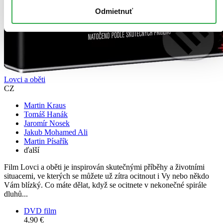
Odmietnuť
Lovci a oběti
CZ
Martin Kraus
Tomáš Hanák
Jaromír Nosek
Jakub Mohamed Ali
Martin Písařík
ďalší
Film Lovci a oběti je inspirován skutečnými příběhy a životními
situacemi, ve kterých se můžete už zítra ocitnout i Vy nebo někdo
Vám blízký. Co máte dělat, když se ocitnete v nekonečné spirále
dluhů...
DVD film
4,90 €