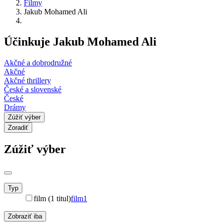
Filmy
Jakub Mohamed Ali
Účinkuje Jakub Mohamed Ali
Akčné a dobrodružné
Akčné
Akčné thrillery
České a slovenské
České
Drámy
Zúžiť výber
Zoradiť
Zúžiť výber
Typ
film (1 titul)
film
1
Zobraziť iba