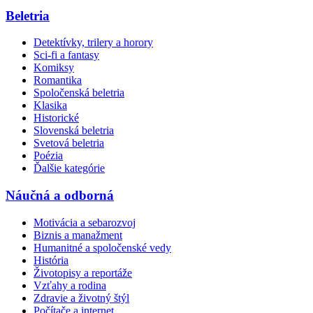
Beletria
Detektívky, trilery a horory
Sci-fi a fantasy
Komiksy
Romantika
Spoločenská beletria
Klasika
Historické
Slovenská beletria
Svetová beletria
Poézia
Ďalšie kategórie
Náučná a odborná
Motivácia a sebarozvoj
Biznis a manažment
Humanitné a spoločenské vedy
História
Životopisy a reportáže
Vzťahy a rodina
Zdravie a životný štýl
Počítače a internet