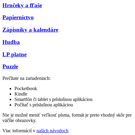
Hrnčeky a fľaše
Papiernictvo
Zápisníky a kalendáre
Hudba
LP platne
Puzzle
Prečítate na zariadeniach:
Pocketbook
Kindle
Smartfón či tablet s príslušnou aplikáciou
Počítač s príslušnou aplikáciou
Nie je možné meniť veľkosť písma, formát je preto vhodný skôr pre
väčšie obrazovky.
Viac informácií v
našich návodoch