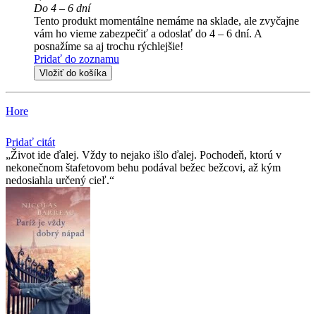
Do 4 – 6 dní
Tento produkt momentálne nemáme na sklade, ale zvyčajne
vám ho vieme zabezpečiť a odoslať do 4 – 6 dní. A
posnažíme sa aj trochu rýchlejšie!
Pridať do zoznamu
Vložiť do košíka
Hore
Pridať citát
Život ide ďalej. Vždy to nejako išlo ďalej. Pochodeň, ktorú v
nekonečnom štafetovom behu podával bežec bežcovi, až kým
nedosiahla určený cieľ.