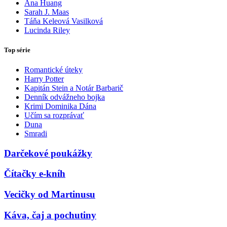
Ana Huang
Sarah J. Maas
Táňa Keleová Vasilková
Lucinda Riley
Top série
Romantické úteky
Harry Potter
Kapitán Stein a Notár Barbarič
Denník odvážneho bojka
Krimi Dominika Dána
Učím sa rozprávať
Duna
Smradi
Darčekové poukážky
Čítačky e-kníh
Vecičky od Martinusu
Káva, čaj a pochutiny