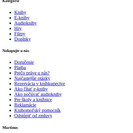
Kategórie
Knihy
E-knihy
Audioknihy
Hry
Filmy
Doplnky
Nakupujte u nás
Doručenie
Platba
Prečo práve u nás?
Najčastejšie otázky
Rezervácia v kníhkupectve
Ako čítať e-knihy
Ako počúvať audioknihy
Pre školy a knižnice
Reklamácie
Knihomoľský pomocník
Odstúpiť od zmluvy
Martinus