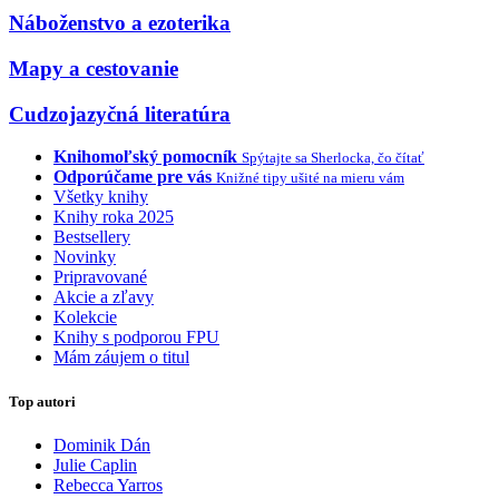
Náboženstvo a ezoterika
Mapy a cestovanie
Cudzojazyčná literatúra
Knihomoľský pomocník
Spýtajte sa Sherlocka, čo čítať
Odporúčame pre vás
Knižné tipy ušité na mieru vám
Všetky knihy
Knihy roka 2025
Bestsellery
Novinky
Pripravované
Akcie a zľavy
Kolekcie
Knihy s podporou FPU
Mám záujem o titul
Top autori
Dominik Dán
Julie Caplin
Rebecca Yarros