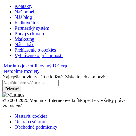
Kontakty
Náš príbeh
Náš blog
Knihovrátok
Partnerský systém
Pridaj sa k nám
Marketing
Náš labák
Prehlásenie o cookies
Vyhlásenie o prístupnosti
Martinus je certifikovaný B Corp
Nerobíme rozdiely
Najlepšie novinky sú tie knižné. Získajte ich ako prví:
Odoslať
© 2000-2026 Martinus. Internetové kníhkupectvo. Všetky práva
vyhradené.
Nastaviť cookies
Ochrana súkromia
Obchodné podmienky