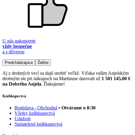
U nás nakupujete
vždy bezpečne
a s dôverou
Predchádzajúce
Ďalšie
Aj z drobných vecí sa dajú urobiť veľké. Vďaka vašim Anjelským
drobným ste pri nákupoch na Martinuse darovali už
1 501 145,00 €
na Dobrého Anjela
. Ďakujeme!
Kníhkupectvá
Bratislava - Obchodná
• Otvárame o 8:30
Všetky kníhkupectvá
Udalosti
Spriatelené kníhkupectvá