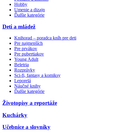
Hobby
Umenie a dizajn
Ďalšie kategórie
Deti a mládež
Knihorad – poradca kníh pre deti
Pre najmenších
Pre prvákov
Pre pubertiakov
Young Adult
Beletria
Rozprávky
Sci-fi, fantasy a komiksy
Leporelá
Náučné knihy
Ďalšie kategórie
Životopisy a reportáže
Kuchárky
Učebnice a slovníky