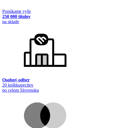
Ponúkame vyše
250 000 titulov
na sklade
Osobný odber
20 kníhkupectiev
po celom Slovensku