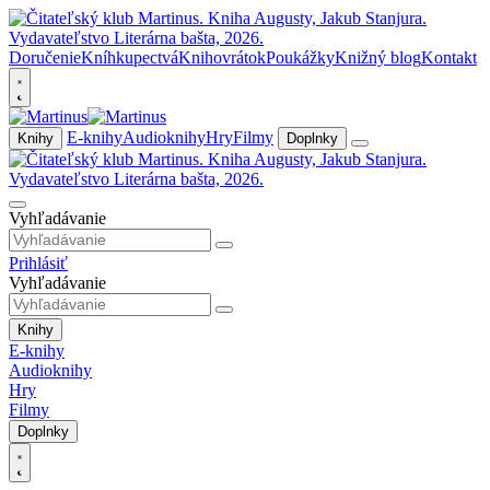
Doručenie
Kníhkupectvá
Knihovrátok
Poukážky
Knižný blog
Kontakt
E-knihy
Audioknihy
Hry
Filmy
Knihy
Doplnky
Vyhľadávanie
Prihlásiť
Vyhľadávanie
Knihy
E-knihy
Audioknihy
Hry
Filmy
Doplnky