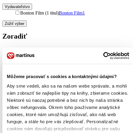
Vydavateľstvo
Bonton Film (1 titul)
Bonton Film
1
Zúžiť výber
Zoradiť
Bestsellery
Top hodnotené
Novinky
Môžeme pracovať s cookies a kontaktnými údajmi?
Najdrahšie
Najlacnejšie
Aby sme vedeli, ako sa na našom webe správate, a mohli
Najvyššia zľava
vám zobraziť tie najlepšie tipy na knihy, zbierame cookies.
Niektoré sú naozaj potrebné a bez nich by naša stránka
vôbec nefungovala. Okrem toho používame analytické
cookies, ktoré nám umožňujú zisťovať, ako náš web
funguje, a stále ho pre vás zlepšovať. Personalizačné
cookies nám dovoľujú prispôsobovať stránku pre vašu