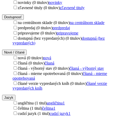
novinky (0 titulov)
novinky
zľavnené tituly (0 titulov)
zľavnené tituly
Dostupnosť
na centrálnom sklade (0 titulov)
na centrálnom sklade
predpredaj (0 titulov)
predpredaj
pripravujeme (0 titulov)
pripravujeme
dostupná (bez vypredaných) (0 titulov)
dostupná (bez
vypredaných)
Nové / čítané
nová (0 titulov)
nová
čítaná (0 titulov)
čítaná
čítaná - výborný stav (0 titulov)
čítaná - výborný stav
čítaná - mierne opotrebovaná (0 titulov)
čítaná - mierne
opotrebovaná
čítané verzie vypredaných kníh (0 titulov)
čítané verzie
vypredaných kníh
Jazyk
angličtina (1 titul)
angličtina
1
čeština (1 titul)
čeština
1
cudzí jazyk (1 titul)
cudzí jazyk
1