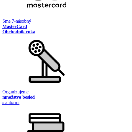
Sme 7-násobný
MasterCard
Obchodník roka
Organizujeme
množstvo besied
s autormi