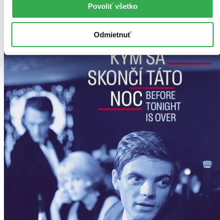
Dodanie ďalších môže trvať dlhšie, zvyčajne do piatich dní.
Povoliť všetko
Pridať do zoznamu
Vložiť do košíka
Odmietnuť