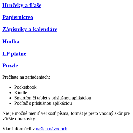
Hrnčeky a fľaše
Papiernictvo
Zápisníky a kalendáre
Hudba
LP platne
Puzzle
Prečítate na zariadeniach:
Pocketbook
Kindle
Smartfón či tablet s príslušnou aplikáciou
Počítač s príslušnou aplikáciou
Nie je možné meniť veľkosť písma, formát je preto vhodný skôr pre
väčšie obrazovky.
Viac informácií v
našich návodoch