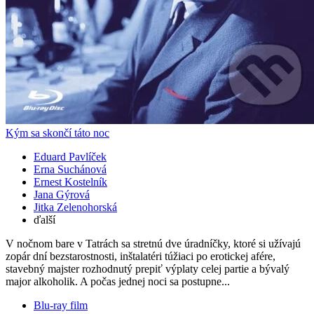
Kým sa skončí táto noc
Eduard Pavlíček
Erna Suchánová
Ernest Kostelník
Jana Gýrová
Jitka Zelenohorská
ďalší
V nočnom bare v Tatrách sa stretnú dve úradníčky, ktoré si užívajú
zopár dní bezstarostnosti, inštalatéri túžiaci po erotickej afére,
stavebný majster rozhodnutý prepiť výplaty celej partie a bývalý
major alkoholik. A počas jednej noci sa postupne...
Blu-ray film