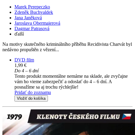
Marek Perepeczko
Zdeněk Buchvaldek
Jana Janěková
Jaroslava Obermaierová
Dagmar Patrasová
ďalší
Na motivy skutečného kriminálního příběhu Recidivista Charvát byl
nedávno propuštěn z vězení...
DVD film
1,99 €
Do 4 – 6 dní
Tento produkt momentálne nemáme na sklade, ale zvyčajne
vám ho vieme zabezpečiť a odoslať do 4 – 6 dní. A
posnažíme sa aj trochu rýchlejšie!
Pridať do zoznamu
Vložiť do košíka