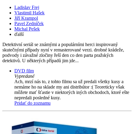
Ladislav Frej
Vlastimil Hašek
Jiří Krampol
Pavel Zedníček
Michal Pešek
ďalší
Detektivní seriál se známými a populárními herci inspirovaný
skutečnými případy nyní v remasterované verzi. drobné krádeže,
podvody i závažné zločiny řeší den co den parta pražských
detektivů. U některých případů jim jde...
DVD film
Vypredané
Ach, mrzí nás to, z tohto filmu sa už predali všetky kusy a
nemáme ho na sklade my ani distribútor :( Teoreticky však
môžete mať šťastie v niektorých iných obchodoch, ktoré ešte
nepredali posledné kusy.
Pridať do zoznamu