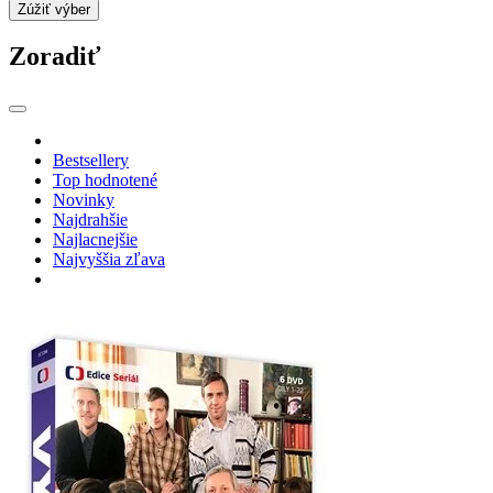
Zúžiť výber
Zoradiť
Bestsellery
Top hodnotené
Novinky
Najdrahšie
Najlacnejšie
Najvyššia zľava