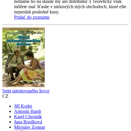
nemáme ho na sklade my ani distribútor :( Teoreticky však
môžete mať šťastie v niektorých iných obchodoch, ktoré ešte
nepredali posledné kusy.
Pridať do zoznamu
Smrt talentovaného ševce
CZ
Jiří Kodet
Antonín Hardt
Karel Chromík
Jana Boušková
Miroslav Zounar