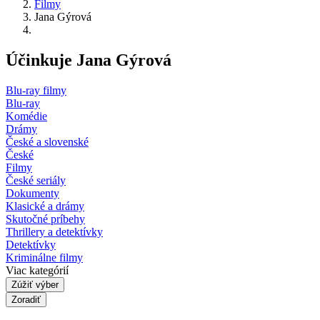
Filmy
Jana Gýrová
Účinkuje Jana Gýrová
Blu-ray filmy
Blu-ray
Komédie
Drámy
České a slovenské
České
Filmy
České seriály
Dokumenty
Klasické a drámy
Skutočné príbehy
Thrillery a detektívky
Detektívky
Kriminálne filmy
Viac kategórií
Zúžiť výber
Zoradiť