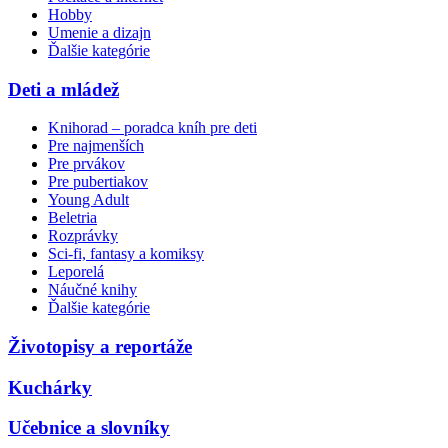
Hobby
Umenie a dizajn
Ďalšie kategórie
Deti a mládež
Knihorad – poradca kníh pre deti
Pre najmenších
Pre prvákov
Pre pubertiakov
Young Adult
Beletria
Rozprávky
Sci-fi, fantasy a komiksy
Leporelá
Náučné knihy
Ďalšie kategórie
Životopisy a reportáže
Kuchárky
Učebnice a slovníky