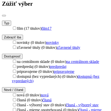
Zúžiť výber
Typ
film (17 titulov)
film
17
Zobraziť iba
novinky (0 titulov)
novinky
zľavnené tituly (0 titulov)
zľavnené tituly
Dostupnosť
na centrálnom sklade (0 titulov)
na centrálnom sklade
predpredaj (0 titulov)
predpredaj
pripravujeme (0 titulov)
pripravujeme
dostupná (bez vypredaných) (0 titulov)
dostupná (bez
vypredaných)
Nové / čítané
nová (0 titulov)
nová
čítaná (0 titulov)
čítaná
čítaná - výborný stav (0 titulov)
čítaná - výborný stav
čítaná - mierne opotrebovaná (0 titulov)
čítaná - mierne