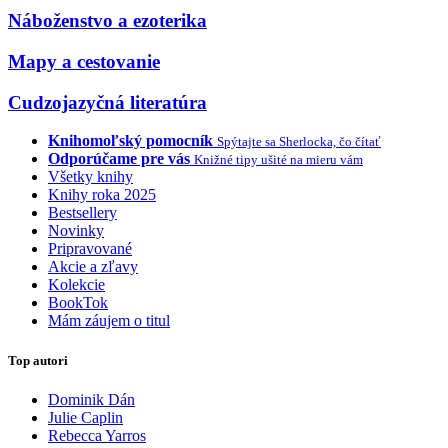
Náboženstvo a ezoterika
Mapy a cestovanie
Cudzojazyčná literatúra
Knihomoľský pomocník
Spýtajte sa Sherlocka, čo čítať
Odporúčame pre vás
Knižné tipy ušité na mieru vám
Všetky knihy
Knihy roka 2025
Bestsellery
Novinky
Pripravované
Akcie a zľavy
Kolekcie
BookTok
Mám záujem o titul
Top autori
Dominik Dán
Julie Caplin
Rebecca Yarros