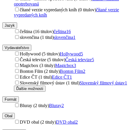
opotrebovaná
čítané verzie vypredaných kníh (0 titulov)
čítané verzie
vypredaných kníh
Jazyk
čeština (16 titulov)
čeština
16
slovenčina (1 titul)
slovenčina
1
Vydavateľstvo
Hollywood (5 titulov)
Hollywood
5
Česká televize (5 titulov)
Česká televize
5
Magicbox (3 tituly)
Magicbox
3
Bonton Film (2 tituly)
Bonton Film
2
Edice ČT (1 titul)
Edice ČT
1
Slovenský filmový ústav (1 titul)
Slovenský filmový ústav
1
Ďalšie možnosti
Formát
Bluray (2 tituly)
Bluray
2
Obal
DVD obal (2 tituly)
DVD obal
2