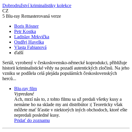
Dobrodružství kriminalistiky kolekce
CZ
5 Blu-ray Remasterovaná verze
Boris Rösner
Petr Kostka
Ladislav Mrkvička
Ondřej Havelka
Vlasta Fabianová
ďalší
Seriál, vyrobený v československo-německé koprodukci, přibližuje
historii kriminalistické vědy na pozadí autentických zločinů. Na jeho
vzniku se podílela celá plejáda populárních československých
herců...
Blu-ray film
Vypredané
Ach, mrzí nás to, z tohto filmu sa už predali všetky kusy a
nemáme ho na sklade my ani distribútor :( Teoreticky však
môžete mať šťastie v niektorých iných obchodoch, ktoré ešte
nepredali posledné kusy.
Pridať do zoznamu