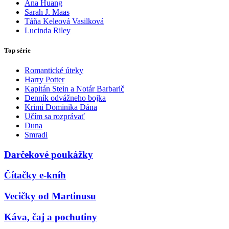
Ana Huang
Sarah J. Maas
Táňa Keleová Vasilková
Lucinda Riley
Top série
Romantické úteky
Harry Potter
Kapitán Stein a Notár Barbarič
Denník odvážneho bojka
Krimi Dominika Dána
Učím sa rozprávať
Duna
Smradi
Darčekové poukážky
Čítačky e-kníh
Vecičky od Martinusu
Káva, čaj a pochutiny