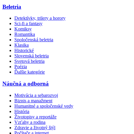
Beletria
Detektívky, trilery a horory
Sci-fi a fantasy
Komiksy
Romantika
Spoločenská beletria
Klasika
Historické
Slovenská beletria
Svetová beletria
Poézia
Ďalšie kategórie
Náučná a odborná
Motivácia a sebarozvoj
Biznis a manažment
Humanitné a spoločenské vedy
História
Životopisy a reportáže
Vzťahy a rodina
Zdravie a životný štýl
Počítače a internet