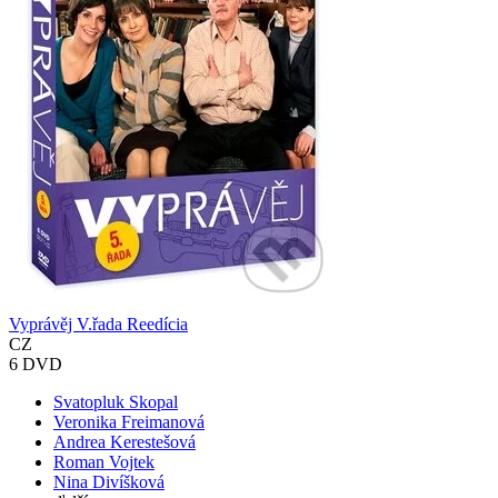
Vyprávěj V.řada Reedícia
CZ
6 DVD
Svatopluk Skopal
Veronika Freimanová
Andrea Kerestešová
Roman Vojtek
Nina Divíšková