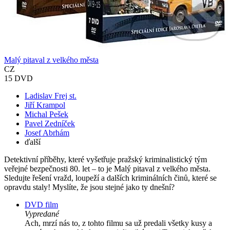
Malý pitaval z velkého města
CZ
15 DVD
Ladislav Frej st.
Jiří Krampol
Michal Pešek
Pavel Zedníček
Josef Abrhám
ďalší
Detektivní příběhy, které vyšetřuje pražský kriminalistický tým
veřejné bezpečnosti 80. let – to je Malý pitaval z velkého města.
Sledujte řešení vražd, loupeží a dalších kriminálních činů, které se
opravdu staly! Myslíte, že jsou stejné jako ty dnešní?
DVD film
Vypredané
Ach, mrzí nás to, z tohto filmu sa už predali všetky kusy a