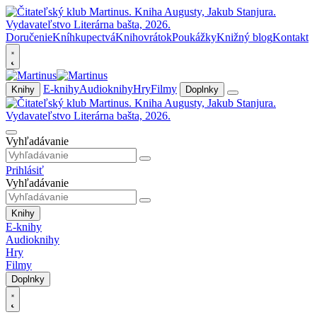
Doručenie
Kníhkupectvá
Knihovrátok
Poukážky
Knižný blog
Kontakt
E-knihy
Audioknihy
Hry
Filmy
Knihy
Doplnky
Vyhľadávanie
Prihlásiť
Vyhľadávanie
Knihy
E-knihy
Audioknihy
Hry
Filmy
Doplnky