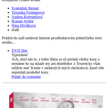
Svatopluk Skopal
Veronika Freimanová
Andrea Kerestešová
Roman Vojtek
Nina Divíšková
ďalší
Pohled do naší nedávné historie prostřednictvím jedinečného retro
seriálu...
DVD film
Vypredané
Ach, mrzí nás to, z tohto filmu sa už predali všetky kusy a
nemáme ho na sklade my ani distribútor :( Teoreticky však
môžete mať šťastie v niektorých iných obchodoch, ktoré ešte
nepredali posledné kusy.
Pridať do zoznamu