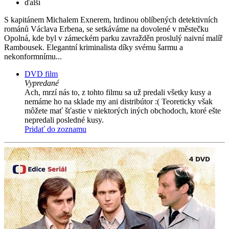
ďalší
S kapitánem Michalem Exnerem, hrdinou oblíbených detektivních
románů Václava Erbena, se setkáváme na dovolené v městečku
Opolná, kde byl v zámeckém parku zavražděn proslulý naivní malíř
Rambousek. Elegantní kriminalista díky svému šarmu a
nekonformnímu...
DVD film
Vypredané
Ach, mrzí nás to, z tohto filmu sa už predali všetky kusy a
nemáme ho na sklade my ani distribútor :( Teoreticky však
môžete mať šťastie v niektorých iných obchodoch, ktoré ešte
nepredali posledné kusy.
Pridať do zoznamu