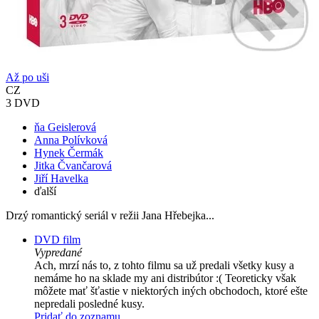
Až po uši
CZ
3 DVD
ňa Geislerová
Anna Polívková
Hynek Čermák
Jitka Čvančarová
Jiří Havelka
ďalší
Drzý romantický seriál v režii Jana Hřebejka...
DVD film
Vypredané
Ach, mrzí nás to, z tohto filmu sa už predali všetky kusy a
nemáme ho na sklade my ani distribútor :( Teoreticky však
môžete mať šťastie v niektorých iných obchodoch, ktoré ešte
nepredali posledné kusy.
Pridať do zoznamu