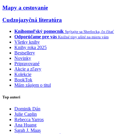
Mapy a cestovanie
Cudzojazyčná literatúra
Knihomoľský pomocník
Spýtajte sa Sherlocka, čo čítať
Odporúčame pre vás
Knižné tipy ušité na mieru vám
Všetky knihy
Knihy roka 2025
Bestsellery
Novinky
Pripravované
Akcie a zľavy
Kolekcie
BookTok
Mám záujem o titul
Top autori
Dominik Dán
Julie Caplin
Rebecca Yarros
Ana Huang
Sarah J. Maas