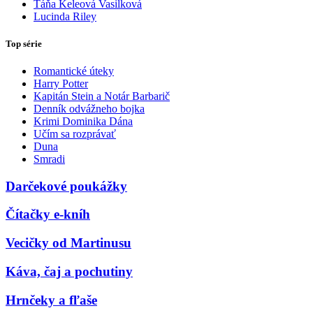
Táňa Keleová Vasilková
Lucinda Riley
Top série
Romantické úteky
Harry Potter
Kapitán Stein a Notár Barbarič
Denník odvážneho bojka
Krimi Dominika Dána
Učím sa rozprávať
Duna
Smradi
Darčekové poukážky
Čítačky e-kníh
Vecičky od Martinusu
Káva, čaj a pochutiny
Hrnčeky a fľaše