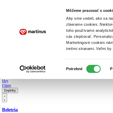
Doručenie
Kníhkupectvá
Knihovrátok
Poukážky
Knižný blog
Kontakt
Môžeme pracovať s cooki
Aby sme vedeli, ako sa na 
zbierame cookies. Niektor
E-knihy
Audioknihy
Hry
Filmy
Knihy
Doplnky
toho používame analytické
vás zlepšovať. Personaliz
Vyhľadávanie
Marketingové cookies nám 
tretími stranami. Veľmi b
Prihlásiť
Vyhľadávanie
Výber
Knihy
Potrebné
P
súhlasu
E-knihy
Audioknihy
Hry
Filmy
Doplnky
Beletria