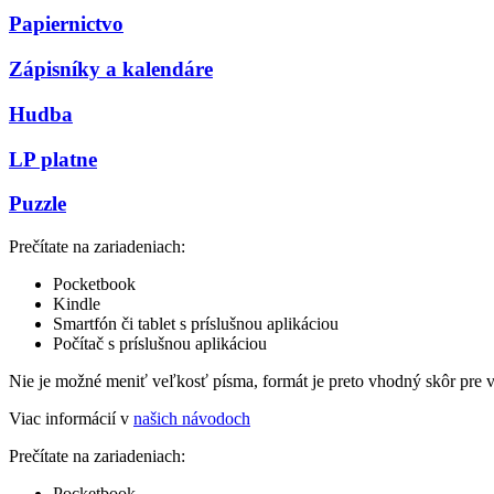
Papiernictvo
Zápisníky a kalendáre
Hudba
LP platne
Puzzle
Prečítate na zariadeniach:
Pocketbook
Kindle
Smartfón či tablet s príslušnou aplikáciou
Počítač s príslušnou aplikáciou
Nie je možné meniť veľkosť písma, formát je preto vhodný skôr pre 
Viac informácií v
našich návodoch
Prečítate na zariadeniach:
Pocketbook