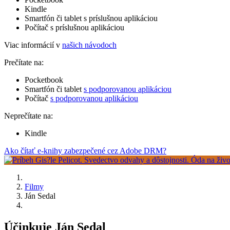
Kindle
Smartfón či tablet s príslušnou aplikáciou
Počítač s príslušnou aplikáciou
Viac informácií v
našich návodoch
Prečítate na:
Pocketbook
Smartfón či tablet
s podporovanou aplikáciou
Počítač
s podporovanou aplikáciou
Neprečítate na:
Kindle
Ako čítať e-knihy zabezpečené cez Adobe DRM?
Filmy
Ján Sedal
Účinkuje Ján Sedal