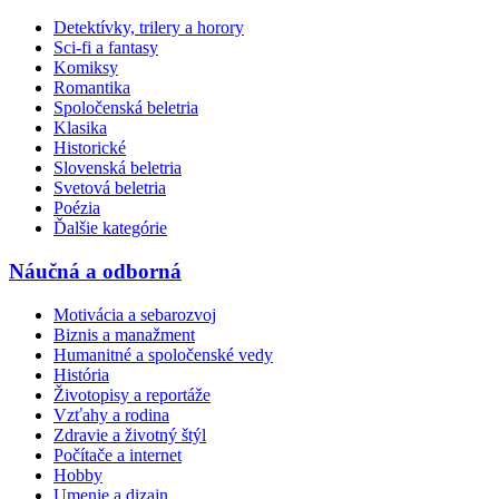
Detektívky, trilery a horory
Sci-fi a fantasy
Komiksy
Romantika
Spoločenská beletria
Klasika
Historické
Slovenská beletria
Svetová beletria
Poézia
Ďalšie kategórie
Náučná a odborná
Motivácia a sebarozvoj
Biznis a manažment
Humanitné a spoločenské vedy
História
Životopisy a reportáže
Vzťahy a rodina
Zdravie a životný štýl
Počítače a internet
Hobby
Umenie a dizajn