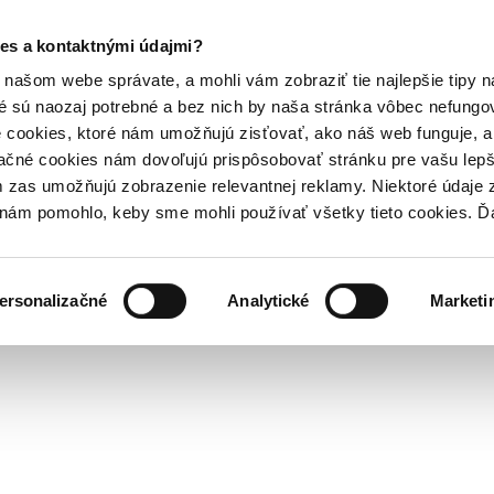
es a kontaktnými údajmi?
našom webe správate, a mohli vám zobraziť tie najlepšie tipy n
é sú naozaj potrebné a bez nich by naša stránka vôbec nefung
 cookies, ktoré nám umožňujú zisťovať, ako náš web funguje, a 
ačné cookies nám dovoľujú prispôsobovať stránku pre vašu lepši
zas umožňujú zobrazenie relevantnej reklamy. Niektoré údaje z
y nám pomohlo, keby sme mohli používať všetky tieto cookies. 
ersonalizačné
Analytické
Marketi