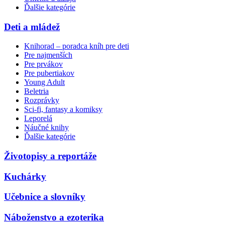
Ďalšie kategórie
Deti a mládež
Knihorad – poradca kníh pre deti
Pre najmenších
Pre prvákov
Pre pubertiakov
Young Adult
Beletria
Rozprávky
Sci-fi, fantasy a komiksy
Leporelá
Náučné knihy
Ďalšie kategórie
Životopisy a reportáže
Kuchárky
Učebnice a slovníky
Náboženstvo a ezoterika