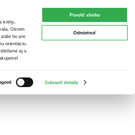
Povoliť všetko
a knihy,
ovala. Okrem
Odmietnuť
stále ho pre
u orientáciu.
dieľame aj s
Ďakujeme!
ngové
Zobraziť detaily