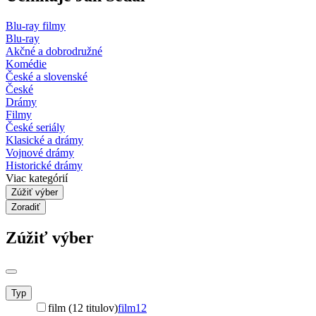
Blu-ray filmy
Blu-ray
Akčné a dobrodružné
Komédie
České a slovenské
České
Drámy
Filmy
České seriály
Klasické a drámy
Vojnové drámy
Historické drámy
Viac kategórií
Zúžiť výber
Zoradiť
Zúžiť výber
Typ
film (12 titulov)
film
12