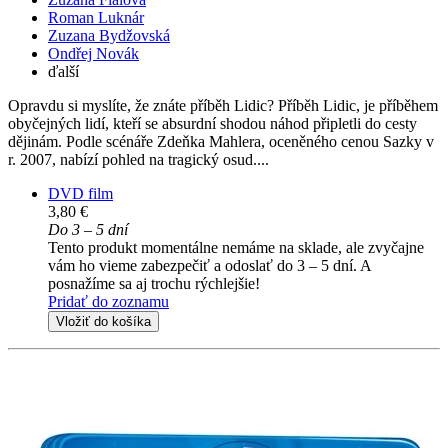
Roman Luknár
Zuzana Bydžovská
Ondřej Novák
ďalší
Opravdu si myslíte, že znáte příběh Lidic? Příběh Lidic, je příběhem
obyčejných lidí, kteří se absurdní shodou náhod připletli do cesty
dějinám. Podle scénáře Zdeňka Mahlera, oceněného cenou Sazky v
r. 2007, nabízí pohled na tragický osud....
DVD film
3,80 €
Do 3 – 5 dní
Tento produkt momentálne nemáme na sklade, ale zvyčajne
vám ho vieme zabezpečiť a odoslať do 3 – 5 dní. A
posnažíme sa aj trochu rýchlejšie!
Pridať do zoznamu
Vložiť do košíka