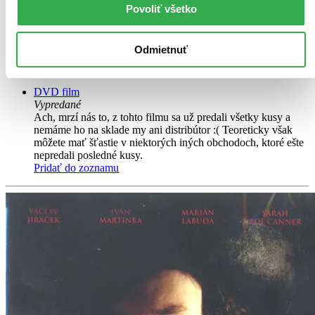
Vlasta Matulová
Povoliť všetko
Roku 1412 v Betlémské kapli naslouchají tisíce Pražanů kázáním
mistra Jana Husa, jenž otevřeně pranýřuje zlořád a nepravosti v
Odmietnuť
církvi. V kapli je i královna Žofie, manželka českého krále Václava
IV. Jeho kázání jsou mnohým trnem v oku...
DVD film
Vypredané
Ach, mrzí nás to, z tohto filmu sa už predali všetky kusy a
nemáme ho na sklade my ani distribútor :( Teoreticky však
môžete mať šťastie v niektorých iných obchodoch, ktoré ešte
nepredali posledné kusy.
Pridať do zoznamu