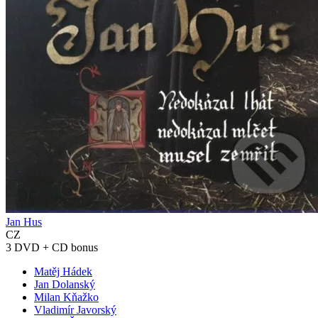
Jan Hus
CZ
3 DVD + CD bonus
Matěj Hádek
Jan Dolanský
Milan Kňažko
Vladimír Javorský