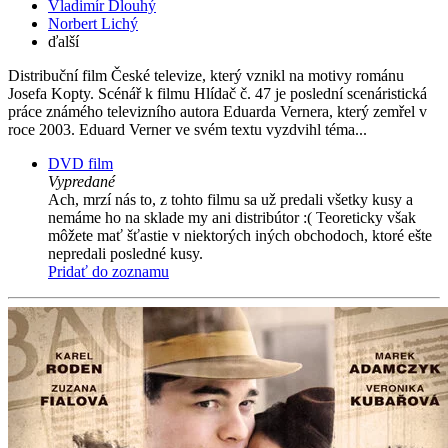
Vladimír Dlouhý
Norbert Lichý
ďalší
Distribuční film České televize, který vznikl na motivy románu
Josefa Kopty. Scénář k filmu Hlídač č. 47 je poslední scenáristická
práce známého televizního autora Eduarda Vernera, který zemřel v
roce 2003. Eduard Verner ve svém textu vyzdvihl téma...
DVD film
Vypredané
Ach, mrzí nás to, z tohto filmu sa už predali všetky kusy a
nemáme ho na sklade my ani distribútor :( Teoreticky však
môžete mať šťastie v niektorých iných obchodoch, ktoré ešte
nepredali posledné kusy.
Pridať do zoznamu