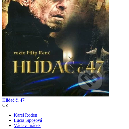
Hlídač č. 47
CZ
Karel Roden
Lucia Siposová
Václav Jiráček