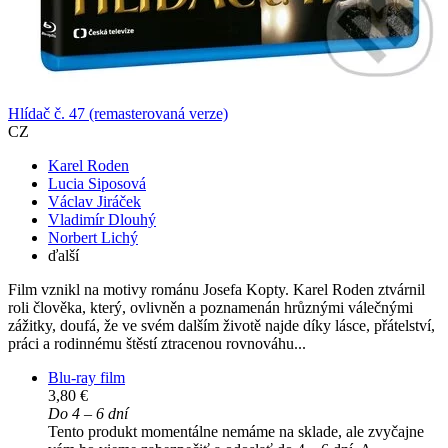
Hlídač č. 47 (remasterovaná verze)
CZ
Karel Roden
Lucia Siposová
Václav Jiráček
Vladimír Dlouhý
Norbert Lichý
ďalší
Film vznikl na motivy románu Josefa Kopty. Karel Roden ztvárnil
roli člověka, který, ovlivněn a poznamenán hrůznými válečnými
zážitky, doufá, že ve svém dalším životě najde díky lásce, přátelství,
práci a rodinnému štěstí ztracenou rovnováhu...
Blu-ray film
3,80 €
Do 4 – 6 dní
Tento produkt momentálne nemáme na sklade, ale zvyčajne