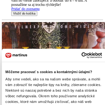
vám ho vieme zabezpečiť a odoslať do 4 – 6 dní. A
posnažíme sa aj trochu rýchlejšie!
Pridať do zoznamu
Vložiť do košíka
Môžeme pracovať s cookies a kontaktnými údajmi?
Aby sme vedeli, ako sa na našom webe správate, a mohli
vám zobraziť tie najlepšie tipy na knihy, zbierame cookies.
Niektoré sú naozaj potrebné a bez nich by naša stránka
vôbec nefungovala. Okrem toho používame analytické
cookies, ktoré nám umožňujú zisťovať, ako náš web