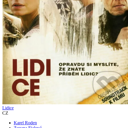
Lidice
CZ
Karel Roden
Zuzana Fialová