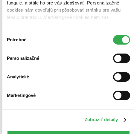
funguje, a stále ho pre vás zlepšovať. Personalizačné
cookies nám dovoľujú prispôsobovať stránku pre vašu
lepšiu orientáciu. Marketingové cookies nám zas
umožňujú zobrazenie relevantnej reklamy. Niektoré údaje
zdieľame aj s tretími stranami. Veľmi by nám pomohlo,
Výber
keby sme mohli používať všetky tieto cookies. Ďakujeme!
Potrebné
súhlasu
Personalizačné
Analytické
Marketingové
Jan Hus
CZ
Zdeněk Štěpánek
Zobraziť detaily
Karel Höger
Jan Pivec
Ladislav Pešek