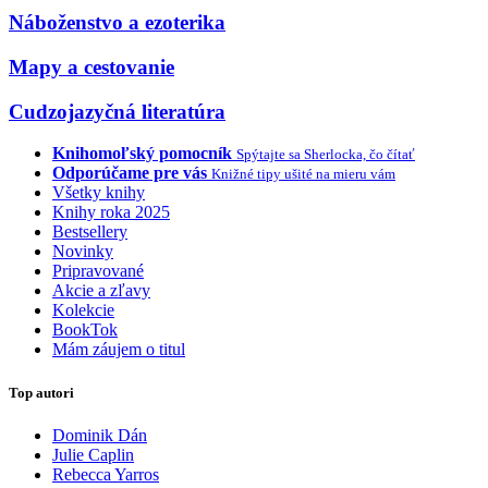
Náboženstvo a ezoterika
Mapy a cestovanie
Cudzojazyčná literatúra
Knihomoľský pomocník
Spýtajte sa Sherlocka, čo čítať
Odporúčame pre vás
Knižné tipy ušité na mieru vám
Všetky knihy
Knihy roka 2025
Bestsellery
Novinky
Pripravované
Akcie a zľavy
Kolekcie
BookTok
Mám záujem o titul
Top autori
Dominik Dán
Julie Caplin
Rebecca Yarros