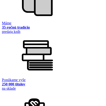
Máme
35-ročnú tradíciu
predaja kníh
Ponúkame vyše
250 000 titulov
na sklade