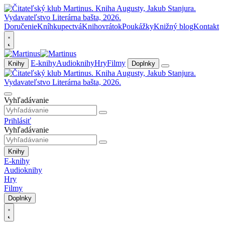
Doručenie
Kníhkupectvá
Knihovrátok
Poukážky
Knižný blog
Kontakt
E-knihy
Audioknihy
Hry
Filmy
Knihy
Doplnky
Vyhľadávanie
Prihlásiť
Vyhľadávanie
Knihy
E-knihy
Audioknihy
Hry
Filmy
Doplnky