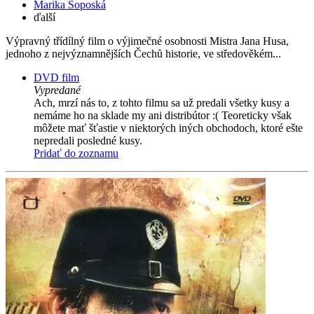
Marika Šoposká
ďalší
Výpravný třídílný film o výjimečné osobnosti Mistra Jana Husa,
jednoho z nejvýznamnějších Čechů historie, ve středověkém...
DVD film
Vypredané
Ach, mrzí nás to, z tohto filmu sa už predali všetky kusy a
nemáme ho na sklade my ani distribútor :( Teoreticky však
môžete mať šťastie v niektorých iných obchodoch, ktoré ešte
nepredali posledné kusy.
Pridať do zoznamu