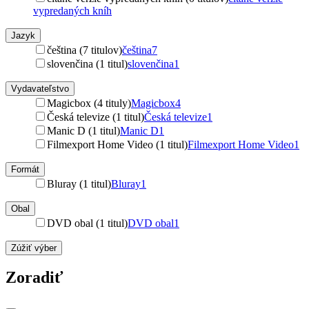
vypredaných kníh
Jazyk
čeština (7 titulov)
čeština
7
slovenčina (1 titul)
slovenčina
1
Vydavateľstvo
Magicbox (4 tituly)
Magicbox
4
Česká televize (1 titul)
Česká televize
1
Manic D (1 titul)
Manic D
1
Filmexport Home Video (1 titul)
Filmexport Home Video
1
Formát
Bluray (1 titul)
Bluray
1
Obal
DVD obal (1 titul)
DVD obal
1
Zúžiť výber
Zoradiť