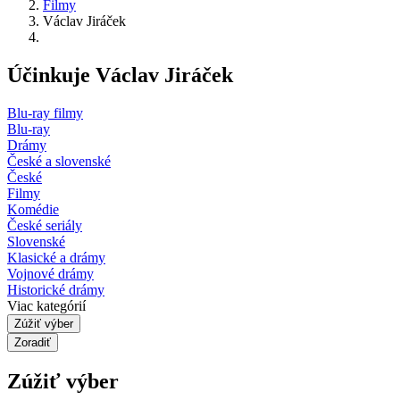
Filmy
Václav Jiráček
Účinkuje Václav Jiráček
Blu-ray filmy
Blu-ray
Drámy
České a slovenské
České
Filmy
Komédie
České seriály
Slovenské
Klasické a drámy
Vojnové drámy
Historické drámy
Viac kategórií
Zúžiť výber
Zoradiť
Zúžiť výber