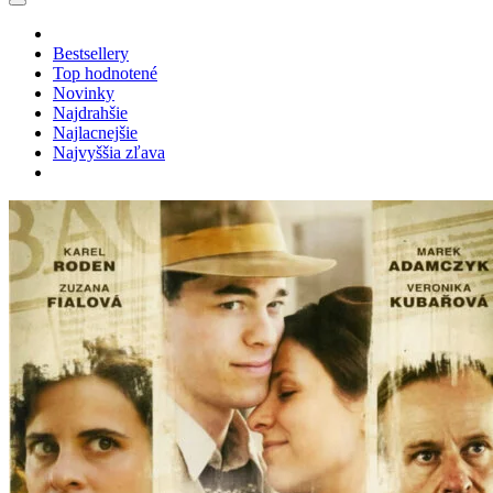
Bestsellery
Top hodnotené
Novinky
Najdrahšie
Najlacnejšie
Najvyššia zľava