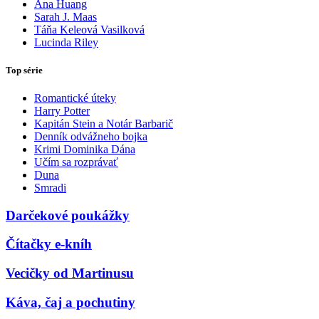
Ana Huang
Sarah J. Maas
Táňa Keleová Vasilková
Lucinda Riley
Top série
Romantické úteky
Harry Potter
Kapitán Stein a Notár Barbarič
Denník odvážneho bojka
Krimi Dominika Dána
Učím sa rozprávať
Duna
Smradi
Darčekové poukážky
Čítačky e-kníh
Vecičky od Martinusu
Káva, čaj a pochutiny