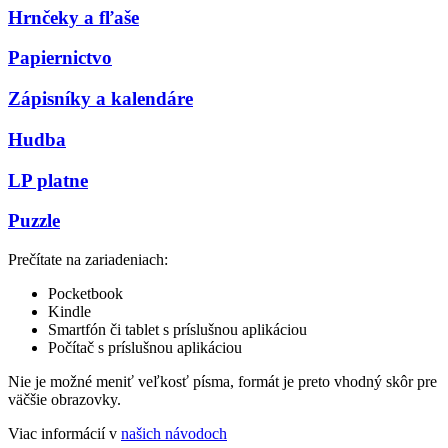
Hrnčeky a fľaše
Papiernictvo
Zápisníky a kalendáre
Hudba
LP platne
Puzzle
Prečítate na zariadeniach:
Pocketbook
Kindle
Smartfón či tablet s príslušnou aplikáciou
Počítač s príslušnou aplikáciou
Nie je možné meniť veľkosť písma, formát je preto vhodný skôr pre
väčšie obrazovky.
Viac informácií v
našich návodoch