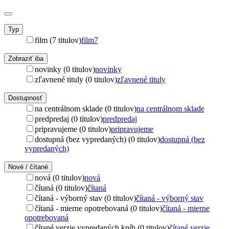
Typ
film (7 titulov)
film
7
Zobraziť iba
novinky (0 titulov)
novinky
zľavnené tituly (0 titulov)
zľavnené tituly
Dostupnosť
na centrálnom sklade (0 titulov)
na centrálnom sklade
predpredaj (0 titulov)
predpredaj
pripravujeme (0 titulov)
pripravujeme
dostupná (bez vypredaných) (0 titulov)
dostupná (bez
vypredaných)
Nové / čítané
nová (0 titulov)
nová
čítaná (0 titulov)
čítaná
čítaná - výborný stav (0 titulov)
čítaná - výborný stav
čítaná - mierne opotrebovaná (0 titulov)
čítaná - mierne
opotrebovaná
čítané verzie vypredaných kníh (0 titulov)
čítané verzie