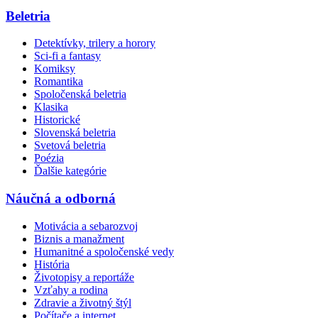
Beletria
Detektívky, trilery a horory
Sci-fi a fantasy
Komiksy
Romantika
Spoločenská beletria
Klasika
Historické
Slovenská beletria
Svetová beletria
Poézia
Ďalšie kategórie
Náučná a odborná
Motivácia a sebarozvoj
Biznis a manažment
Humanitné a spoločenské vedy
História
Životopisy a reportáže
Vzťahy a rodina
Zdravie a životný štýl
Počítače a internet