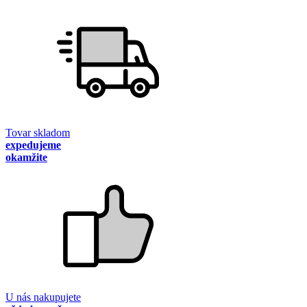
Tovar skladom
expedujeme
okamžite
U nás nakupujete