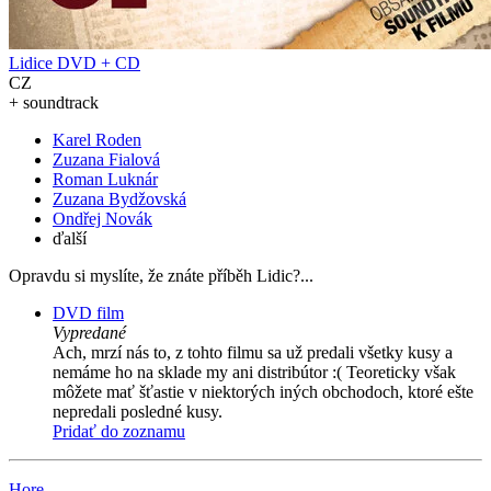
Lidice DVD + CD
CZ
+ soundtrack
Karel Roden
Zuzana Fialová
Roman Luknár
Zuzana Bydžovská
Ondřej Novák
ďalší
Opravdu si myslíte, že znáte příběh Lidic?...
DVD film
Vypredané
Ach, mrzí nás to, z tohto filmu sa už predali všetky kusy a
nemáme ho na sklade my ani distribútor :( Teoreticky však
môžete mať šťastie v niektorých iných obchodoch, ktoré ešte
nepredali posledné kusy.
Pridať do zoznamu
Hore