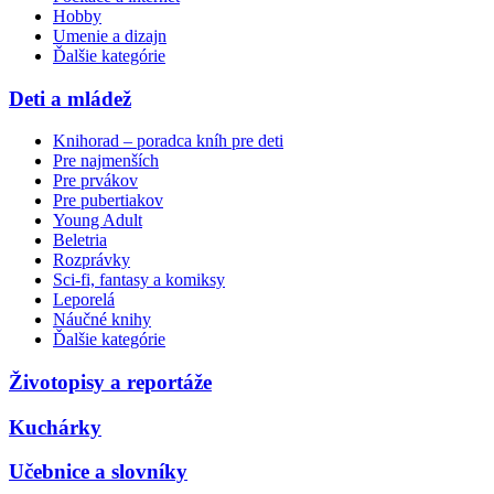
Hobby
Umenie a dizajn
Ďalšie kategórie
Deti a mládež
Knihorad – poradca kníh pre deti
Pre najmenších
Pre prvákov
Pre pubertiakov
Young Adult
Beletria
Rozprávky
Sci-fi, fantasy a komiksy
Leporelá
Náučné knihy
Ďalšie kategórie
Životopisy a reportáže
Kuchárky
Učebnice a slovníky