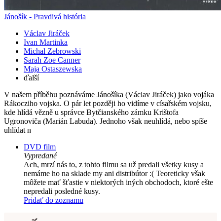
Jánošík - Pravdivá história
Václav Jiráček
Ivan Martinka
Michal Zebrowski
Sarah Zoe Canner
Maja Ostaszewska
ďalší
V našem příběhu poznáváme Jánošíka (Václav Jiráček) jako vojáka
Rákocziho vojska. O pár let později ho vidíme v císařském vojsku,
kde hlídá vězně u správce Bytčianského zámku Krištofa
Ugronoviča (Marián Labuda). Jednoho však neuhlídá, nebo spíše
uhlídat n
DVD film
Vypredané
Ach, mrzí nás to, z tohto filmu sa už predali všetky kusy a
nemáme ho na sklade my ani distribútor :( Teoreticky však
môžete mať šťastie v niektorých iných obchodoch, ktoré ešte
nepredali posledné kusy.
Pridať do zoznamu