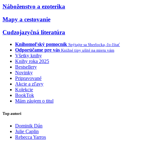
Náboženstvo a ezoterika
Mapy a cestovanie
Cudzojazyčná literatúra
Knihomoľský pomocník
Spýtajte sa Sherlocka, čo čítať
Odporúčame pre vás
Knižné tipy ušité na mieru vám
Všetky knihy
Knihy roka 2025
Bestsellery
Novinky
Pripravované
Akcie a zľavy
Kolekcie
BookTok
Mám záujem o titul
Top autori
Dominik Dán
Julie Caplin
Rebecca Yarros