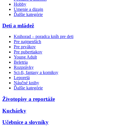
Hobby
Umenie a dizajn
Ďalšie kategórie
Deti a mládež
Knihorad – poradca kníh pre deti
Pre najmenších
Pre prvákov
Pre pubertiakov
Young Adult
Beletria
Rozprávky
Sci-fi, fantasy a komiksy
Leporelá
Náučné knihy
Ďalšie kategórie
Životopisy a reportáže
Kuchárky
Učebnice a slovníky