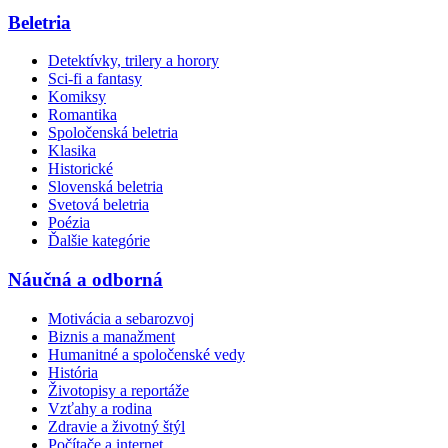
Beletria
Detektívky, trilery a horory
Sci-fi a fantasy
Komiksy
Romantika
Spoločenská beletria
Klasika
Historické
Slovenská beletria
Svetová beletria
Poézia
Ďalšie kategórie
Náučná a odborná
Motivácia a sebarozvoj
Biznis a manažment
Humanitné a spoločenské vedy
História
Životopisy a reportáže
Vzťahy a rodina
Zdravie a životný štýl
Počítače a internet