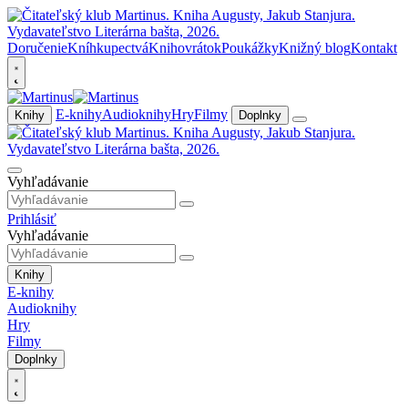
Doručenie
Kníhkupectvá
Knihovrátok
Poukážky
Knižný blog
Kontakt
E-knihy
Audioknihy
Hry
Filmy
Knihy
Doplnky
Vyhľadávanie
Prihlásiť
Vyhľadávanie
Knihy
E-knihy
Audioknihy
Hry
Filmy
Doplnky