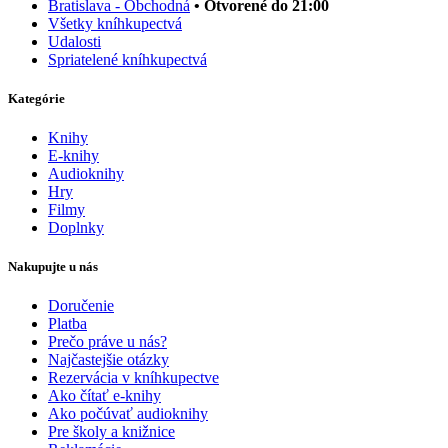
Bratislava - Obchodná
• Otvorené do 21:00
Všetky kníhkupectvá
Udalosti
Spriatelené kníhkupectvá
Kategórie
Knihy
E-knihy
Audioknihy
Hry
Filmy
Doplnky
Nakupujte u nás
Doručenie
Platba
Prečo práve u nás?
Najčastejšie otázky
Rezervácia v kníhkupectve
Ako čítať e-knihy
Ako počúvať audioknihy
Pre školy a knižnice