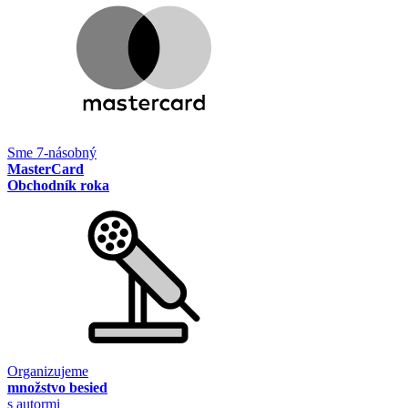
Sme 7-násobný
MasterCard
Obchodník roka
Organizujeme
množstvo besied
s autormi