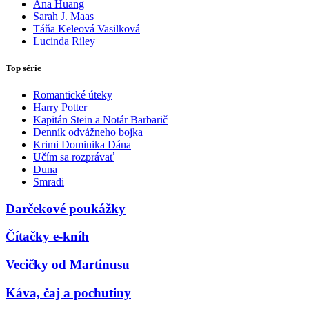
Ana Huang
Sarah J. Maas
Táňa Keleová Vasilková
Lucinda Riley
Top série
Romantické úteky
Harry Potter
Kapitán Stein a Notár Barbarič
Denník odvážneho bojka
Krimi Dominika Dána
Učím sa rozprávať
Duna
Smradi
Darčekové poukážky
Čítačky e-kníh
Vecičky od Martinusu
Káva, čaj a pochutiny