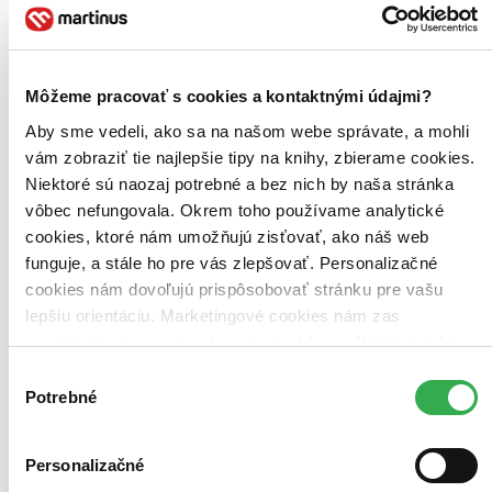
Môžeme pracovať s cookies a kontaktnými údajmi?
Aby sme vedeli, ako sa na našom webe správate, a mohli
vám zobraziť tie najlepšie tipy na knihy, zbierame cookies.
Niektoré sú naozaj potrebné a bez nich by naša stránka
vôbec nefungovala. Okrem toho používame analytické
cookies, ktoré nám umožňujú zisťovať, ako náš web
funguje, a stále ho pre vás zlepšovať. Personalizačné
cookies nám dovoľujú prispôsobovať stránku pre vašu
lepšiu orientáciu. Marketingové cookies nám zas
umožňujú zobrazenie relevantnej reklamy. Niektoré údaje
zdieľame aj s tretími stranami. Veľmi by nám pomohlo,
Výber
keby sme mohli používať všetky tieto cookies. Ďakujeme!
Potrebné
súhlasu
Personalizačné