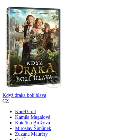
Když draka bolí hlava
CZ
Karel Gott
Kamila Magálová
Kateřina Brožová
Miroslav Šimůnek
Zuzana Mauréry
ďalší