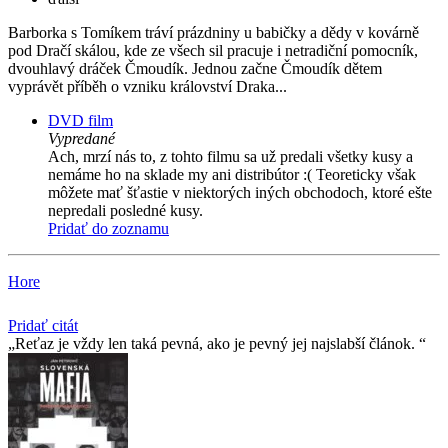
Barborka s Tomíkem tráví prázdniny u babičky a dědy v kovárně
pod Dračí skálou, kde ze všech sil pracuje i netradiční pomocník,
dvouhlavý dráček Čmoudík. Jednou začne Čmoudík dětem
vyprávět příběh o vzniku království Draka...
DVD film
Vypredané
Ach, mrzí nás to, z tohto filmu sa už predali všetky kusy a
nemáme ho na sklade my ani distribútor :( Teoreticky však
môžete mať šťastie v niektorých iných obchodoch, ktoré ešte
nepredali posledné kusy.
Pridať do zoznamu
Hore
Pridať citát
Reťaz je vždy len taká pevná, ako je pevný jej najslabší­ článok.