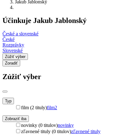
Jakub Jablonský
Účinkuje Jakub Jablonský
České a slovenské
České
Rozprávky
Slovenské
Zúžiť výber
Zoradiť
Zúžiť výber
Typ
film (2 tituly)
film
2
Zobraziť iba
novinky (0 titulov)
novinky
zľavnené tituly (0 titulov)
zľavnené tituly