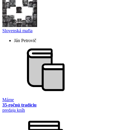
Slovenská mafia
Ján Petrovič
Máme
35-ročnú tradíciu
predaja kníh