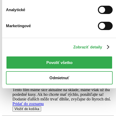
Keď draka bolí hlava
Analytické
CZ
Karel Gott
Kamila Magálová
Marketingové
Kateřina Brožová
Miroslav Šimůnek
Zuzana Mauréry
ďalší
Zobraziť detaily
Barborka s Tomíkem tráví prázdniny u babičky a dědy v kovárně
pod Dračí skálou, kde ze všech sil pracuje i netradiční pomocník,
dvouhlavý dráček Čmoudík. Jednou začne Čmoudík dětem
Povoliť všetko
vyprávět příběh o vzniku království Draka...
DVD film
Odmietnuť
3,90 €
Na sklade 1 ks
Tento film máme síce aktuálne na sklade, máme však už iba
posledné kusy. Ak ho chcete mať rýchlo, ponáhľajte sa!
Dodanie ďalších môže trvať dlhšie, zvyčajne do štyroch dní.
Pridať do zoznamu
Vložiť do košíka