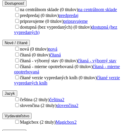
Dostupnosť
na centrálnom sklade (0 titulov)
na centrálnom sklade
predpredaj (0 titulov)
predpredaj
pripravujeme (0 titulov)
pripravujeme
dostupná (bez vypredaných) (0 titulov)
dostupná (bez
vypredaných)
Nové / čítané
nová (0 titulov)
nová
čítaná (0 titulov)
čítaná
čítaná - výborný stav (0 titulov)
čítaná - výborný stav
čítaná - mierne opotrebovaná (0 titulov)
čítaná - mierne
opotrebovaná
čítané verzie vypredaných kníh (0 titulov)
čítané verzie
vypredaných kníh
Jazyk
čeština (2 tituly)
čeština
2
slovenčina (2 tituly)
slovenčina
2
Vydavateľstvo
Magicbox (2 tituly)
Magicbox
2