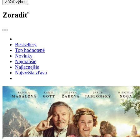
Zúžiť výber
Zoradiť
Bestsellery
Top hodnotené
Novinky
Najdrahšie
Najlacnejšie
Najvyššia zľava