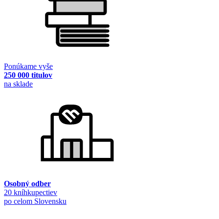
Ponúkame vyše
250 000 titulov
na sklade
Osobný odber
20 kníhkupectiev
po celom Slovensku