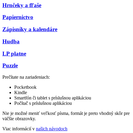
Hrnčeky a fľaše
Papiernictvo
Zápisníky a kalendáre
Hudba
LP platne
Puzzle
Prečítate na zariadeniach:
Pocketbook
Kindle
Smartfón či tablet s príslušnou aplikáciou
Počítač s príslušnou aplikáciou
Nie je možné meniť veľkosť písma, formát je preto vhodný skôr pre
väčšie obrazovky.
Viac informácií v
našich návodoch