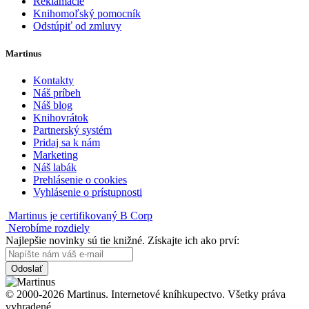
Reklamácie
Knihomoľský pomocník
Odstúpiť od zmluvy
Martinus
Kontakty
Náš príbeh
Náš blog
Knihovrátok
Partnerský systém
Pridaj sa k nám
Marketing
Náš labák
Prehlásenie o cookies
Vyhlásenie o prístupnosti
Martinus je certifikovaný B Corp
Nerobíme rozdiely
Najlepšie novinky sú tie knižné. Získajte ich ako prví:
Odoslať
© 2000-2026 Martinus. Internetové kníhkupectvo. Všetky práva
vyhradené.