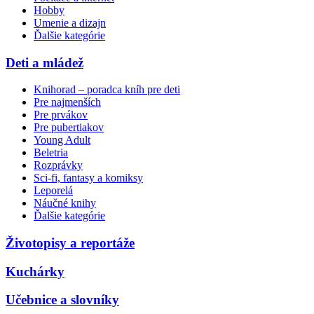
Hobby
Umenie a dizajn
Ďalšie kategórie
Deti a mládež
Knihorad – poradca kníh pre deti
Pre najmenších
Pre prvákov
Pre pubertiakov
Young Adult
Beletria
Rozprávky
Sci-fi, fantasy a komiksy
Leporelá
Náučné knihy
Ďalšie kategórie
Životopisy a reportáže
Kuchárky
Učebnice a slovníky