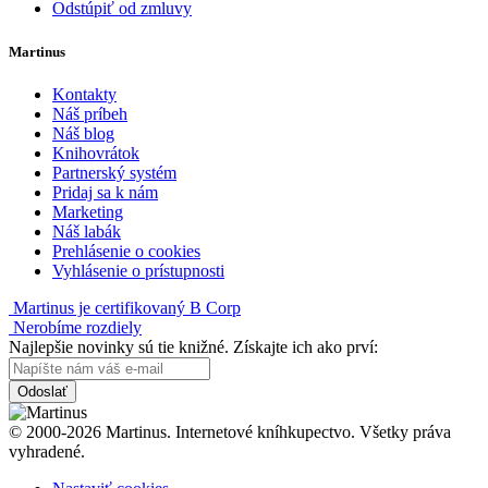
Odstúpiť od zmluvy
Martinus
Kontakty
Náš príbeh
Náš blog
Knihovrátok
Partnerský systém
Pridaj sa k nám
Marketing
Náš labák
Prehlásenie o cookies
Vyhlásenie o prístupnosti
Martinus je certifikovaný B Corp
Nerobíme rozdiely
Najlepšie novinky sú tie knižné. Získajte ich ako prví:
Odoslať
© 2000-2026 Martinus. Internetové kníhkupectvo. Všetky práva
vyhradené.