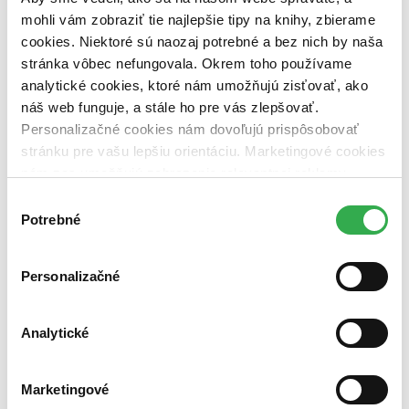
mohli vám zobraziť tie najlepšie tipy na knihy, zbierame
Zoradiť
cookies. Niektoré sú naozaj potrebné a bez nich by naša
stránka vôbec nefungovala. Okrem toho používame
analytické cookies, ktoré nám umožňujú zisťovať, ako
náš web funguje, a stále ho pre vás zlepšovať.
Bestsellery
Top hodnotené
Personalizačné cookies nám dovoľujú prispôsobovať
Novinky
stránku pre vašu lepšiu orientáciu. Marketingové cookies
Najdrahšie
nám zas umožňujú zobrazenie relevantnej reklamy.
Najlacnejšie
Najvyššia zľava
Niektoré údaje zdieľame aj s tretími stranami. Veľmi by
Výber
nám pomohlo, keby sme mohli používať všetky tieto
Potrebné
súhlasu
cookies. Ďakujeme!
Personalizačné
Analytické
Marketingové