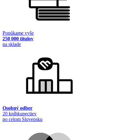
Ponúkame vyše
250 000 titulov
na sklade
Osobný odber
20 kníhkupectiev
po celom Slovensku