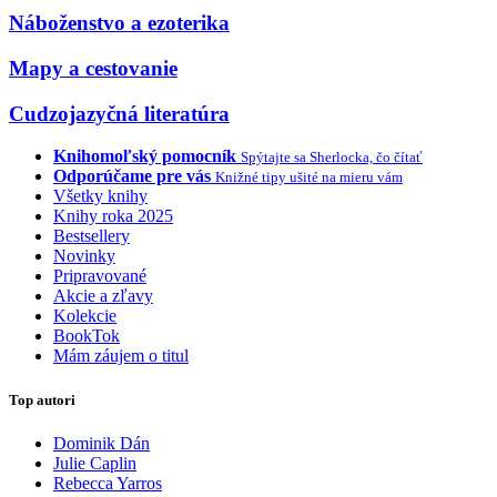
Náboženstvo a ezoterika
Mapy a cestovanie
Cudzojazyčná literatúra
Knihomoľský pomocník
Spýtajte sa Sherlocka, čo čítať
Odporúčame pre vás
Knižné tipy ušité na mieru vám
Všetky knihy
Knihy roka 2025
Bestsellery
Novinky
Pripravované
Akcie a zľavy
Kolekcie
BookTok
Mám záujem o titul
Top autori
Dominik Dán
Julie Caplin
Rebecca Yarros