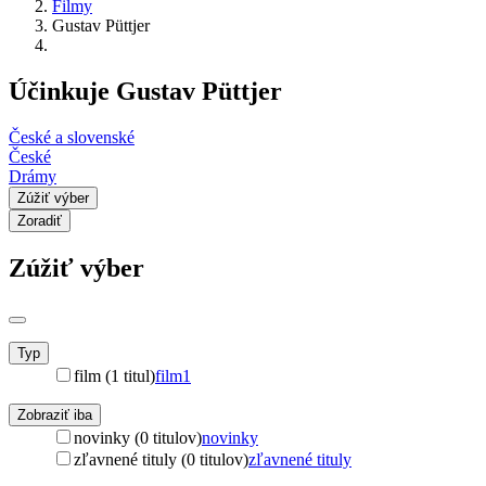
Filmy
Gustav Püttjer
Účinkuje Gustav Püttjer
České a slovenské
České
Drámy
Zúžiť výber
Zoradiť
Zúžiť výber
Typ
film (1 titul)
film
1
Zobraziť iba
novinky (0 titulov)
novinky
zľavnené tituly (0 titulov)
zľavnené tituly