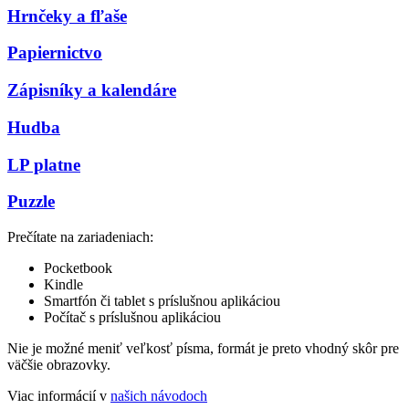
Hrnčeky a fľaše
Papiernictvo
Zápisníky a kalendáre
Hudba
LP platne
Puzzle
Prečítate na zariadeniach:
Pocketbook
Kindle
Smartfón či tablet s príslušnou aplikáciou
Počítač s príslušnou aplikáciou
Nie je možné meniť veľkosť písma, formát je preto vhodný skôr pre
väčšie obrazovky.
Viac informácií v
našich návodoch