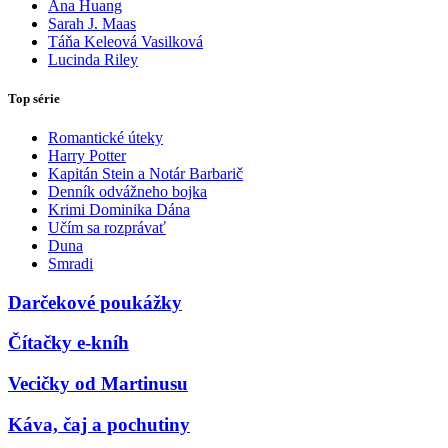
Ana Huang
Sarah J. Maas
Táňa Keleová Vasilková
Lucinda Riley
Top série
Romantické úteky
Harry Potter
Kapitán Stein a Notár Barbarič
Denník odvážneho bojka
Krimi Dominika Dána
Učím sa rozprávať
Duna
Smradi
Darčekové poukážky
Čítačky e-kníh
Vecičky od Martinusu
Káva, čaj a pochutiny