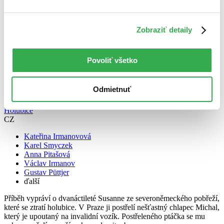
Zobraziť detaily
Povoliť všetko
Odmietnuť
Holubice
CZ
Kateřina Irmanovová
Karel Smyczek
Anna Pitašová
Václav Irmanov
Gustav Püttjer
ďalší
Příběh vypráví o dvanáctileté Susanne ze severoněmeckého pobřeží,
které se ztratí holubice. V Praze ji postřelí nešťastný chlapec Michal,
který je upoutaný na invalidní vozík. Postřeleného ptáčka se mu