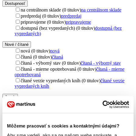
Dostupnosť
na centrálnom sklade (0 titulov)
na centrálnom sklade
predpredaj (0 titulov)
predpredaj
pripravujeme (0 titulov)
pripravujeme
dostupná (bez vypredaných) (0 titulov)
dostupná (bez
vypredaných)
Nové / čítané
nová (0 titulov)
nová
čítaná (0 titulov)
čítaná
čítaná - výborný stav (0 titulov)
čítaná - výborný stav
čítaná - mierne opotrebovaná (0 titulov)
čítaná - mierne
opotrebovaná
čítané verzie vypredaných kníh (0 titulov)
čítané verzie
vypredaných kníh
Jazyk
čeština (1 titul)
čeština
1
Vydavateľstvo
Filmexport Home Video (1 titul)
Filmexport Home Video
1
Môžeme pracovať s cookies a kontaktnými údajmi?
Zúžiť výber
Aby sme vedeli, ako sa na našom webe správate, a