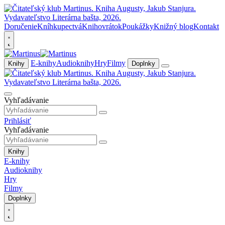
Doručenie
Kníhkupectvá
Knihovrátok
Poukážky
Knižný blog
Kontakt
E-knihy
Audioknihy
Hry
Filmy
Knihy
Doplnky
Vyhľadávanie
Prihlásiť
Vyhľadávanie
Knihy
E-knihy
Audioknihy
Hry
Filmy
Doplnky