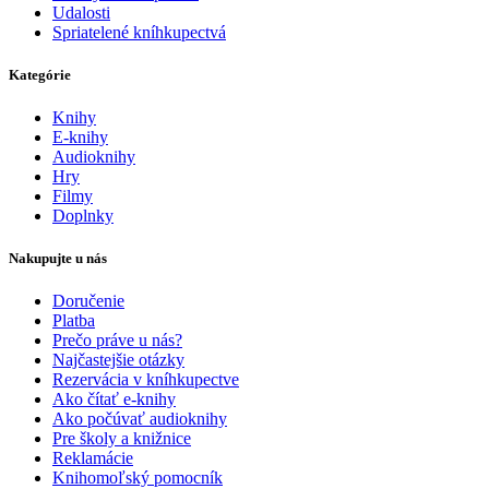
Udalosti
Spriatelené kníhkupectvá
Kategórie
Knihy
E-knihy
Audioknihy
Hry
Filmy
Doplnky
Nakupujte u nás
Doručenie
Platba
Prečo práve u nás?
Najčastejšie otázky
Rezervácia v kníhkupectve
Ako čítať e-knihy
Ako počúvať audioknihy
Pre školy a knižnice
Reklamácie
Knihomoľský pomocník