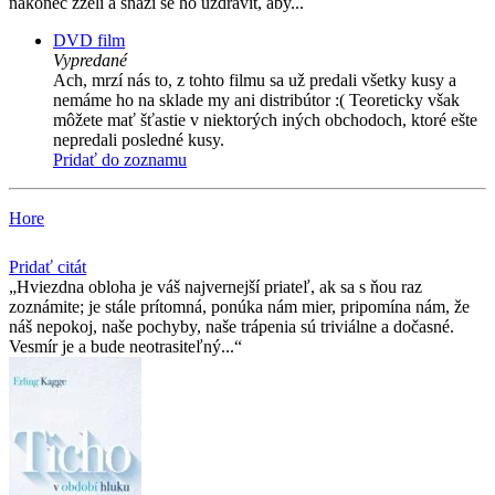
nakonec zželí a snaží se ho uzdravit, aby...
DVD film
Vypredané
Ach, mrzí nás to, z tohto filmu sa už predali všetky kusy a
nemáme ho na sklade my ani distribútor :( Teoreticky však
môžete mať šťastie v niektorých iných obchodoch, ktoré ešte
nepredali posledné kusy.
Pridať do zoznamu
Hore
Pridať citát
Hviezdna obloha je váš najvernejší priateľ, ak sa s ňou raz
zoznámite; je stále prítomná, ponúka nám mier, pripomína nám, že
náš nepokoj, naše pochyby, naše trápenia sú triviálne a dočasné.
Vesmír je a bude neotrasiteľný...