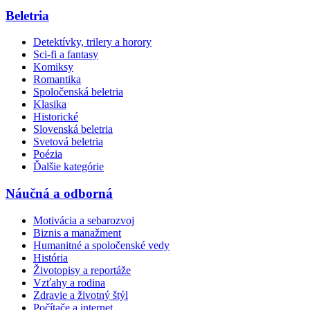
Beletria
Detektívky, trilery a horory
Sci-fi a fantasy
Komiksy
Romantika
Spoločenská beletria
Klasika
Historické
Slovenská beletria
Svetová beletria
Poézia
Ďalšie kategórie
Náučná a odborná
Motivácia a sebarozvoj
Biznis a manažment
Humanitné a spoločenské vedy
História
Životopisy a reportáže
Vzťahy a rodina
Zdravie a životný štýl
Počítače a internet