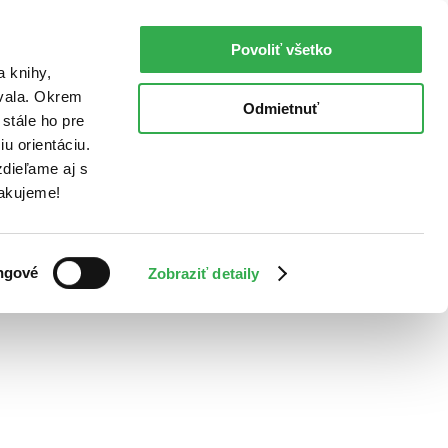
Povoliť všetko
a knihy,
ovala. Okrem
Odmietnuť
stále ho pre
u orientáciu.
dieľame aj s
Ďakujeme!
ngové
Zobraziť detaily