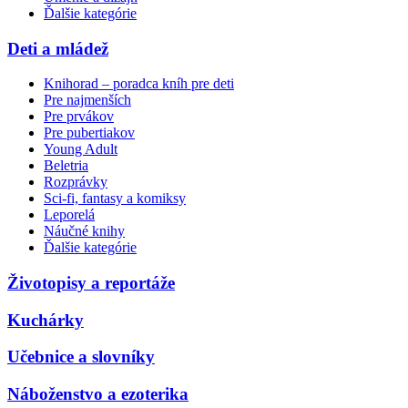
Ďalšie kategórie
Deti a mládež
Knihorad – poradca kníh pre deti
Pre najmenších
Pre prvákov
Pre pubertiakov
Young Adult
Beletria
Rozprávky
Sci-fi, fantasy a komiksy
Leporelá
Náučné knihy
Ďalšie kategórie
Životopisy a reportáže
Kuchárky
Učebnice a slovníky
Náboženstvo a ezoterika