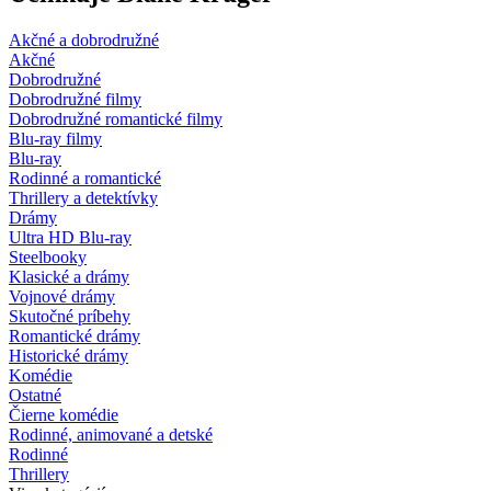
Akčné a dobrodružné
Akčné
Dobrodružné
Dobrodružné filmy
Dobrodružné romantické filmy
Blu-ray filmy
Blu-ray
Rodinné a romantické
Thrillery a detektívky
Drámy
Ultra HD Blu-ray
Steelbooky
Klasické a drámy
Vojnové drámy
Skutočné príbehy
Romantické drámy
Historické drámy
Komédie
Ostatné
Čierne komédie
Rodinné, animované a detské
Rodinné
Thrillery