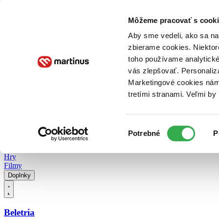
Doručenie
Kníhkupectvá
Knihovrátok
Poukážky
Knižný blog
Kontakt
Môžeme pracovať s cooki
Aby sme vedeli, ako sa na 
zbierame cookies. Niektor
E-knihy
Audioknihy
Hry
Filmy
Knihy
Doplnky
toho používame analytické
vás zlepšovať. Personaliz
Vyhľadávanie
Marketingové cookies nám 
tretími stranami. Veľmi b
Prihlásiť
Vyhľadávanie
Výber
Knihy
Potrebné
P
súhlasu
E-knihy
Audioknihy
Hry
Filmy
Doplnky
Beletria