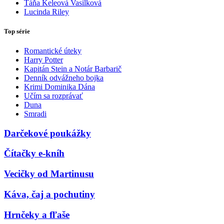
Táňa Keleová Vasilková
Lucinda Riley
Top série
Romantické úteky
Harry Potter
Kapitán Stein a Notár Barbarič
Denník odvážneho bojka
Krimi Dominika Dána
Učím sa rozprávať
Duna
Smradi
Darčekové poukážky
Čítačky e-kníh
Vecičky od Martinusu
Káva, čaj a pochutiny
Hrnčeky a fľaše