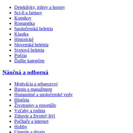
Detektívky, trilery a horory
Sci-fi a fantasy
Komiksy
Romantika
Spoločenská beletria
Klasika
Historické
Slovenská beletria
Svetová beletria
Poézia
Ďalšie kategórie
Náučná a odborná
Motivácia a sebarozvoj
Biznis a manažment
Humanitné a spoločenské vedy
História
Životopisy a reportáže
Vzťahy a rodina
Zdravie a životný štýl
Počítače a internet
Hobby
Umenie a dizajn