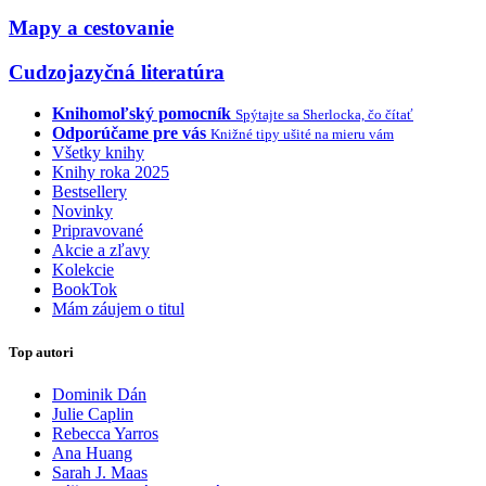
Mapy a cestovanie
Cudzojazyčná literatúra
Knihomoľský pomocník
Spýtajte sa Sherlocka, čo čítať
Odporúčame pre vás
Knižné tipy ušité na mieru vám
Všetky knihy
Knihy roka 2025
Bestsellery
Novinky
Pripravované
Akcie a zľavy
Kolekcie
BookTok
Mám záujem o titul
Top autori
Dominik Dán
Julie Caplin
Rebecca Yarros
Ana Huang
Sarah J. Maas