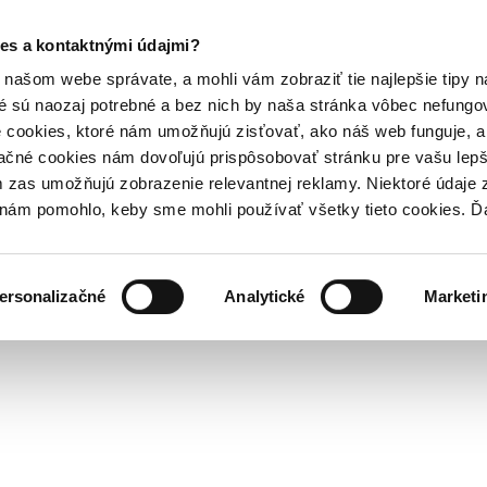
es a kontaktnými údajmi?
našom webe správate, a mohli vám zobraziť tie najlepšie tipy n
é sú naozaj potrebné a bez nich by naša stránka vôbec nefung
 cookies, ktoré nám umožňujú zisťovať, ako náš web funguje, a 
ačné cookies nám dovoľujú prispôsobovať stránku pre vašu lepši
zas umožňujú zobrazenie relevantnej reklamy. Niektoré údaje z
y nám pomohlo, keby sme mohli používať všetky tieto cookies. 
ersonalizačné
Analytické
Marketi