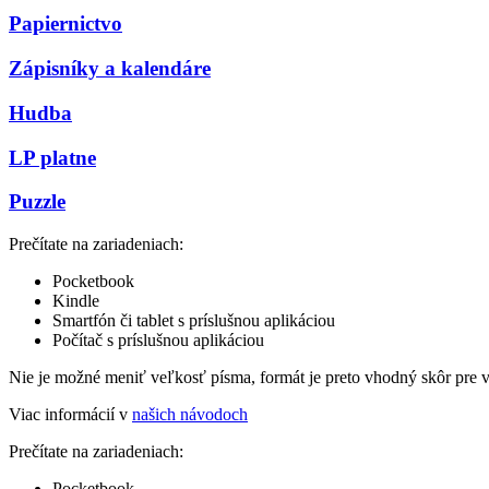
Papiernictvo
Zápisníky a kalendáre
Hudba
LP platne
Puzzle
Prečítate na zariadeniach:
Pocketbook
Kindle
Smartfón či tablet s príslušnou aplikáciou
Počítač s príslušnou aplikáciou
Nie je možné meniť veľkosť písma, formát je preto vhodný skôr pre 
Viac informácií v
našich návodoch
Prečítate na zariadeniach:
Pocketbook