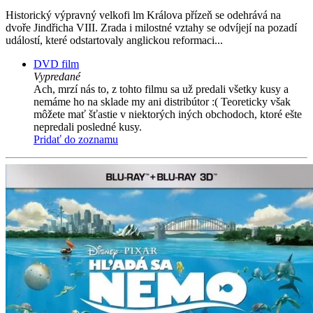
Historický výpravný velkofi lm Králova přízeň se odehrává na
dvoře Jindřicha VIII. Zrada i milostné vztahy se odvíjejí na pozadí
událostí, které odstartovaly anglickou reformaci...
DVD film
Vypredané
Ach, mrzí nás to, z tohto filmu sa už predali všetky kusy a
nemáme ho na sklade my ani distribútor :( Teoreticky však
môžete mať šťastie v niektorých iných obchodoch, ktoré ešte
nepredali posledné kusy.
Pridať do zoznamu