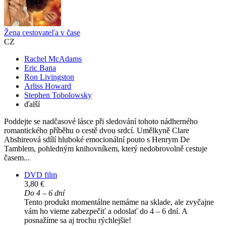
Žena cestovateľa v čase
CZ
Rachel McAdams
Eric Bana
Ron Livingston
Arliss Howard
Stephen Tobolowsky
ďalší
Poddejte se nadčasové lásce při sledování tohoto nádherného
romantického příběhu o cestě dvou srdcí. Umělkyně Clare
Abshireová sdílí hluboké emocionální pouto s Henrym De
Tamblem, pohledným knihovníkem, který nedobrovolně cestuje
časem...
DVD film
3,80 €
Do 4 – 6 dní
Tento produkt momentálne nemáme na sklade, ale zvyčajne
vám ho vieme zabezpečiť a odoslať do 4 – 6 dní. A
posnažíme sa aj trochu rýchlejšie!