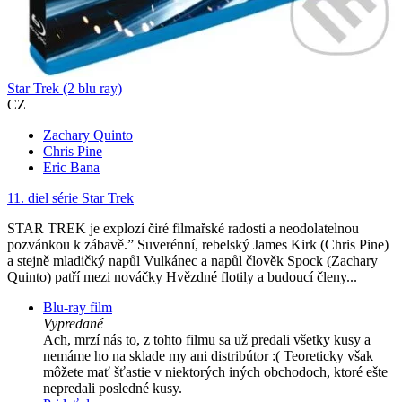
Star Trek (2 blu ray)
CZ
Zachary Quinto
Chris Pine
Eric Bana
11. diel série
Star Trek
STAR TREK je explozí čiré filmařské radosti a neodolatelnou
pozvánkou k zábavě.” Suverénní, rebelský James Kirk (Chris Pine)
a stejně mladičký napůl Vulkánec a napůl člověk Spock (Zachary
Quinto) patří mezi nováčky Hvězdné flotily a budoucí členy...
Blu-ray film
Vypredané
Ach, mrzí nás to, z tohto filmu sa už predali všetky kusy a
nemáme ho na sklade my ani distribútor :( Teoreticky však
môžete mať šťastie v niektorých iných obchodoch, ktoré ešte
nepredali posledné kusy.