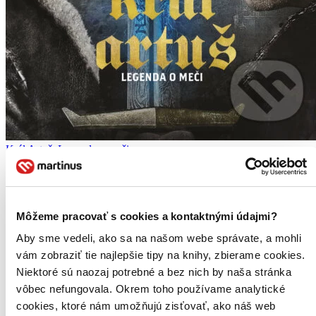
Král Artuš: Legenda o meči
CZ
Charlie Hunnam
Jude Law
Àstrid Bergès-Frisbey
Môžeme pracovať s cookies a kontaktnými údajmi?
Djimon Hounsou
Eric Bana
Aby sme vedeli, ako sa na našom webe správate, a mohli
ďalší
vám zobraziť tie najlepšie tipy na knihy, zbierame cookies.
Niektoré sú naozaj potrebné a bez nich by naša stránka
Novinka režiséra Guye Ritchieho velmi osobitě a nadčasově vypráví
klasický příběh formou nové akční fantasy...
vôbec nefungovala. Okrem toho používame analytické
cookies, ktoré nám umožňujú zisťovať, ako náš web
DVD film