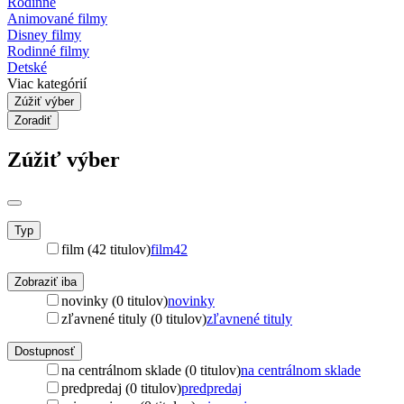
Rodinné
Animované filmy
Disney filmy
Rodinné filmy
Detské
Viac kategórií
Zúžiť výber
Zoradiť
Zúžiť výber
Typ
film (42 titulov)
film
42
Zobraziť iba
novinky (0 titulov)
novinky
zľavnené tituly (0 titulov)
zľavnené tituly
Dostupnosť
na centrálnom sklade (0 titulov)
na centrálnom sklade
predpredaj (0 titulov)
predpredaj