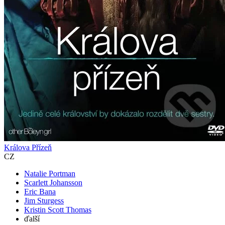
Králova Přízeň
CZ
Natalie Portman
Scarlett Johansson
Eric Bana
Jim Sturgess
Kristin Scott Thomas
ďalší