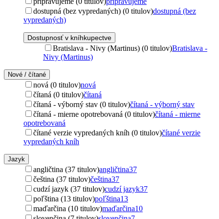
pripravujeme (0 titulov)
pripravujeme
dostupná (bez vypredaných) (0 titulov)
dostupná (bez
vypredaných)
Dostupnosť v kníhkupectve
Bratislava - Nivy (Martinus) (0 titulov)
Bratislava -
Nivy (Martinus)
Nové / čítané
nová (0 titulov)
nová
čítaná (0 titulov)
čítaná
čítaná - výborný stav (0 titulov)
čítaná - výborný stav
čítaná - mierne opotrebovaná (0 titulov)
čítaná - mierne
opotrebovaná
čítané verzie vypredaných kníh (0 titulov)
čítané verzie
vypredaných kníh
Jazyk
angličtina (37 titulov)
angličtina
37
čeština (37 titulov)
čeština
37
cudzí jazyk (37 titulov)
cudzí jazyk
37
poľština (13 titulov)
poľština
13
maďarčina (10 titulov)
maďarčina
10
slovenčina (7 titulov)
slovenčina
7