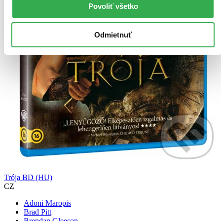
Povoliť všetko
Odmietnuť
Trója BD (HU)
CZ
Adoni Maropis
Brad Pitt
Brendan Gleeson