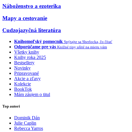
Náboženstvo a ezoterika
Mapy a cestovanie
Cudzojazyčná literatúra
Knihomoľský pomocník
Spýtajte sa Sherlocka, čo čítať
Odporúčame pre vás
Knižné tipy ušité na mieru vám
Všetky knihy
Knihy roka 2025
Bestsellery
Novinky
Pripravované
Akcie a zľavy
Kolekcie
BookTok
Mám záujem o titul
Top autori
Dominik Dán
Julie Caplin
Rebecca Yarros