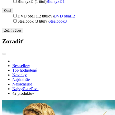
Bluray3D (1 titul)
Bluray3D
1
Obal
DVD obal (12 titulov)
DVD obal
12
Steelbook (3 tituly)
Steelbook
3
Zúžiť výber
Zoradiť
Bestsellery
Top hodnotené
Novinky
Najdrahšie
Najlacnejšie
Najvyššia zľava
42 produktov