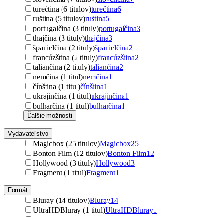
turečtina (6 titulov)
turečtina
6
ruština (5 titulov)
ruština
5
portugalčina (3 tituly)
portugalčina
3
thajčina (3 tituly)
thajčina
3
španielčina (2 tituly)
španielčina
2
francúzština (2 tituly)
francúzština
2
taliančina (2 tituly)
taliančina
2
nemčina (1 titul)
nemčina
1
čínština (1 titul)
čínština
1
ukrajinčina (1 titul)
ukrajinčina
1
bulharčina (1 titul)
bulharčina
1
Ďalšie možnosti
Vydavateľstvo
Magicbox (25 titulov)
Magicbox
25
Bonton Film (12 titulov)
Bonton Film
12
Hollywood (3 tituly)
Hollywood
3
Fragment (1 titul)
Fragment
1
Formát
Bluray (14 titulov)
Bluray
14
UltraHDBluray (1 titul)
UltraHDBluray
1