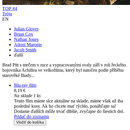
TOP #4
Trója
EN
Julian Glover
Brian Cox
Nathan Jones
Adoni Maropis
Jacob Smith
ďalší
Brad Pitt s mečem v ruce a vypracovanými svaly září v roli řeckého
bojovníka Achillea ve velkofilmu, který byl natočen podle příběhu
starověké Iliady...
Blu-ray film
8,19 €
Na sklade 1 ks
Tento film máme síce aktuálne na sklade, máme však už iba
posledné kusy. Ak ho chcete mať rýchlo, ponáhľajte sa!
Dodanie ďalších môže trvať dlhšie, zvyčajne do šiestich dní.
Pridať do zoznamu
Vložiť do košíka