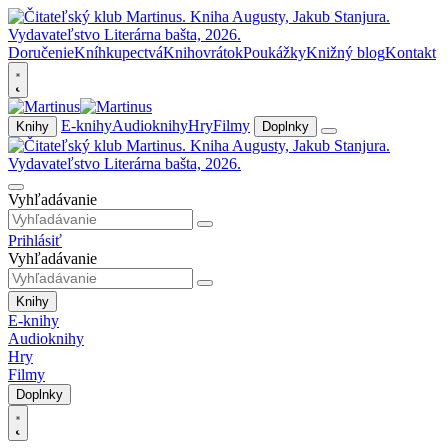
Doručenie
Kníhkupectvá
Knihovrátok
Poukážky
Knižný blog
Kontakt
E-knihy
Audioknihy
Hry
Filmy
Knihy
Doplnky
Vyhľadávanie
Prihlásiť
Vyhľadávanie
Knihy
E-knihy
Audioknihy
Hry
Filmy
Doplnky