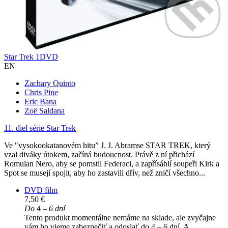
Star Trek 1DVD
EN
Zachary Quinto
Chris Pine
Eric Bana
Zoë Saldana
11. diel série
Star Trek
Ve "vysokookatanovém hitu” J. J. Abramse STAR TREK, který
vzal diváky útokem, začíná budoucnost. Právě z ní přichází
Romulan Nero, aby se pomstil Federaci, a zapřísáhlí soupeři Kirk a
Spot se musejí spojit, aby ho zastavili dřív, než zničí všechno...
DVD film
7,50 €
Do 4 – 6 dní
Tento produkt momentálne nemáme na sklade, ale zvyčajne
vám ho vieme zabezpečiť a odoslať do 4 – 6 dní. A