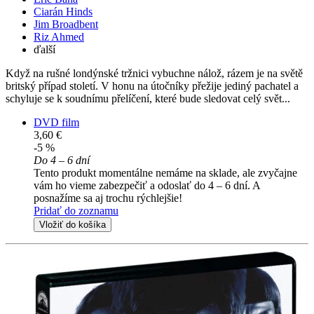
Ciarán Hinds
Jim Broadbent
Riz Ahmed
ďalší
Když na rušné londýnské tržnici vybuchne nálož, rázem je na světě
britský případ století. V honu na útočníky přežije jediný pachatel a
schyluje se k soudnímu přelíčení, které bude sledovat celý svět...
DVD film
3,60 €
-5 %
Do 4 – 6 dní
Tento produkt momentálne nemáme na sklade, ale zvyčajne
vám ho vieme zabezpečiť a odoslať do 4 – 6 dní. A
posnažíme sa aj trochu rýchlejšie!
Pridať do zoznamu
Vložiť do košíka