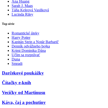
Ana Huang
Sarah J. Maas
Táňa Keleová Vasilková
Lucinda Riley
Top série
Romantické úteky
Harry Potter
Kapitán Stein a Notár Barbarič
Denník odvážneho bojka
Krimi Dominika Dána
Učím sa rozprávať
Duna
Smradi
Darčekové poukážky
Čítačky e-kníh
Vecičky od Martinusu
Káva, čaj a pochutiny