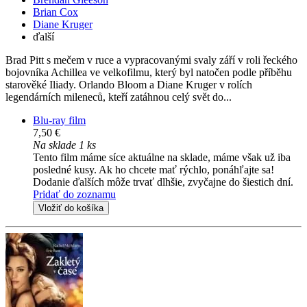
Brian Cox
Diane Kruger
ďalší
Brad Pitt s mečem v ruce a vypracovanými svaly září v roli řeckého
bojovníka Achillea ve velkofilmu, který byl natočen podle příběhu
starověké Iliady. Orlando Bloom a Diane Kruger v rolích
legendárních mileneců, kteří zatáhnou celý svět do...
Blu-ray film
7,50 €
Na sklade 1 ks
Tento film máme síce aktuálne na sklade, máme však už iba
posledné kusy. Ak ho chcete mať rýchlo, ponáhľajte sa!
Dodanie ďalších môže trvať dlhšie, zvyčajne do šiestich dní.
Pridať do zoznamu
Vložiť do košíka