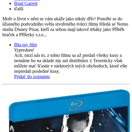
Brad Garrett
ďalší
Moře a život v něm se vám ukáže jako nikdy dřív! Ponořte se do
úžasného podvodního světa stvořeného tvůrci filmu Hledá se Nemo
studia Disney Pixar, kteří za sebou mají takové trháky jako Příběh
hraček a Příšerky s.r.o...
Blu-ray film
Vypredané
Ach, mrzí nás to, z tohto filmu sa už predali všetky kusy a
nemáme ho na sklade my ani distribútor :( Teoreticky však
môžete mať šťastie v niektorých iných obchodoch, ktoré ešte
nepredali posledné kusy.
Pridať do zoznamu