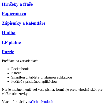
Hrnčeky a fľaše
Papiernictvo
Zápisníky a kalendáre
Hudba
LP platne
Puzzle
Prečítate na zariadeniach:
Pocketbook
Kindle
Smartfón či tablet s príslušnou aplikáciou
Počítač s príslušnou aplikáciou
Nie je možné meniť veľkosť písma, formát je preto vhodný skôr pre
väčšie obrazovky.
Viac informácií v
našich návodoch