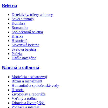
Beletria
Detektívky, trilery a horory
Sci-fi a fantasy
Komiksy
Romantika
Spoločenská beletria
Klasika
Historické
Slovenská beletria
Svetová beletria
Poézia
Ďalšie kategórie
Náučná a odborná
Motivácia a sebarozvoj
Biznis a manažment
Humanitné a spoločenské vedy
História
Životopisy a reportáže
Vzťahy a rodina
Zdravie a životný štýl
Počítače a internet