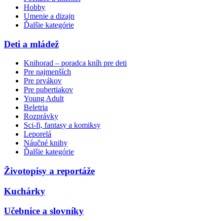
Hobby
Umenie a dizajn
Ďalšie kategórie
Deti a mládež
Knihorad – poradca kníh pre deti
Pre najmenších
Pre prvákov
Pre pubertiakov
Young Adult
Beletria
Rozprávky
Sci-fi, fantasy a komiksy
Leporelá
Náučné knihy
Ďalšie kategórie
Životopisy a reportáže
Kuchárky
Učebnice a slovníky