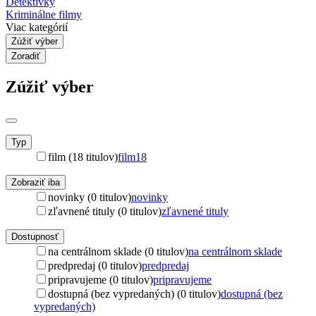
Detektívky
Kriminálne filmy
Viac kategórií
Zúžiť výber
Zoradiť
Zúžiť výber
Typ
film (18 titulov)
film
18
Zobraziť iba
novinky (0 titulov)
novinky
zľavnené tituly (0 titulov)
zľavnené tituly
Dostupnosť
na centrálnom sklade (0 titulov)
na centrálnom sklade
predpredaj (0 titulov)
predpredaj
pripravujeme (0 titulov)
pripravujeme
dostupná (bez vypredaných) (0 titulov)
dostupná (bez
vypredaných)