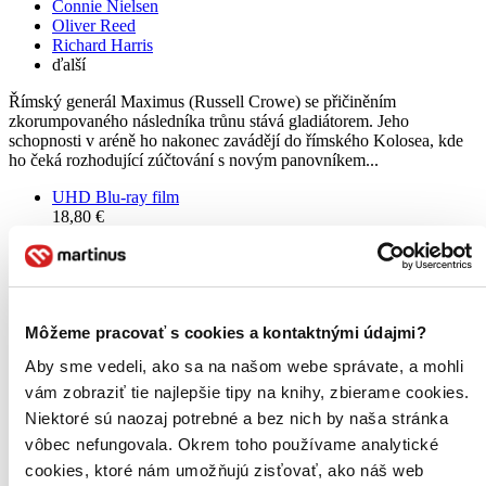
Connie Nielsen
Oliver Reed
Richard Harris
ďalší
Římský generál Maximus (Russell Crowe) se přičiněním
zkorumpovaného následníka trůnu stává gladiátorem. Jeho
schopnosti v aréně ho nakonec zavádějí do římského Kolosea, kde
ho čeká rozhodující zúčtování s novým panovníkem...
UHD Blu-ray film
18,80 €
Na sklade 2 ks
Tento film máme síce aktuálne na sklade, máme však už iba
posledné kusy. Ak ho chcete mať rýchlo, ponáhľajte sa!
Dodanie ďalších môže trvať dlhšie, zvyčajne do šiestich dní.
Pridať do zoznamu
Môžeme pracovať s cookies a kontaktnými údajmi?
Vložiť do košíka
Aby sme vedeli, ako sa na našom webe správate, a mohli
vám zobraziť tie najlepšie tipy na knihy, zbierame cookies.
Niektoré sú naozaj potrebné a bez nich by naša stránka
vôbec nefungovala. Okrem toho používame analytické
cookies, ktoré nám umožňujú zisťovať, ako náš web