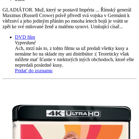
GLADIÁTOR. Muž, který se postavil Impériu ... Římský generál
Maximus (Russell Crowe) právě přivedl svá vojska v Germánii k
vítězství a jeho jediným přáním po mnoha letech bojů je vrátit se
zpět ke své milované ženě a malému synovi. Umírající císař...
DVD film
Vypredané
Ach, mrzí nás to, z tohto filmu sa už predali všetky kusy a
nemáme ho na sklade my ani distribútor :( Teoreticky však
môžete mať šťastie v niektorých iných obchodoch, ktoré ešte
nepredali posledné kusy.
Pridať do zoznamu