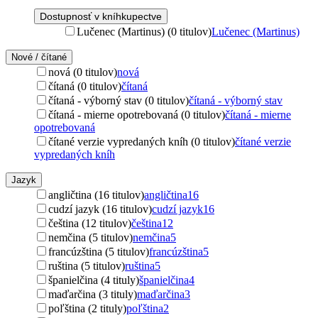
Dostupnosť v kníhkupectve
Lučenec (Martinus) (0 titulov)
Lučenec (Martinus)
Nové / čítané
nová (0 titulov)
nová
čítaná (0 titulov)
čítaná
čítaná - výborný stav (0 titulov)
čítaná - výborný stav
čítaná - mierne opotrebovaná (0 titulov)
čítaná - mierne
opotrebovaná
čítané verzie vypredaných kníh (0 titulov)
čítané verzie
vypredaných kníh
Jazyk
angličtina (16 titulov)
angličtina
16
cudzí jazyk (16 titulov)
cudzí jazyk
16
čeština (12 titulov)
čeština
12
nemčina (5 titulov)
nemčina
5
francúzština (5 titulov)
francúzština
5
ruština (5 titulov)
ruština
5
španielčina (4 tituly)
španielčina
4
maďarčina (3 tituly)
maďarčina
3
poľština (2 tituly)
poľština
2