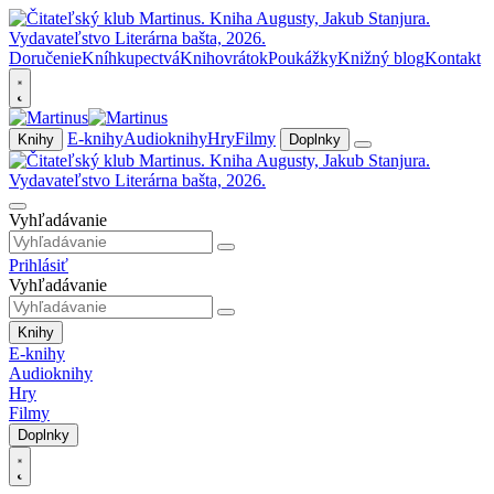
Doručenie
Kníhkupectvá
Knihovrátok
Poukážky
Knižný blog
Kontakt
E-knihy
Audioknihy
Hry
Filmy
Knihy
Doplnky
Vyhľadávanie
Prihlásiť
Vyhľadávanie
Knihy
E-knihy
Audioknihy
Hry
Filmy
Doplnky