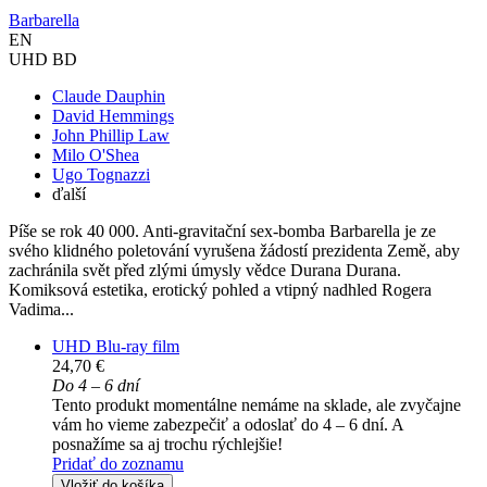
Barbarella
EN
UHD BD
Claude Dauphin
David Hemmings
John Phillip Law
Milo O'Shea
Ugo Tognazzi
ďalší
Píše se rok 40 000. Anti-gravitační sex-bomba Barbarella je ze
svého klidného poletování vyrušena žádostí prezidenta Země, aby
zachránila svět před zlými úmysly vědce Durana Durana.
Komiksová estetika, erotický pohled a vtipný nadhled Rogera
Vadima...
UHD Blu-ray film
24,70 €
Do 4 – 6 dní
Tento produkt momentálne nemáme na sklade, ale zvyčajne
vám ho vieme zabezpečiť a odoslať do 4 – 6 dní. A
posnažíme sa aj trochu rýchlejšie!
Pridať do zoznamu
Vložiť do košíka