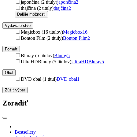
japončina (2 tituly)
japončina
2
thajčina (2 tituly)
thajčina
2
Ďalšie možnosti
Vydavateľstvo
Magicbox (16 titulov)
Magicbox
16
Bonton Film (2 tituly)
Bonton Film
2
Formát
Bluray (5 titulov)
Bluray
5
UltraHDBluray (5 titulov)
UltraHDBluray
5
Obal
DVD obal (1 titul)
DVD obal
1
Zúžiť výber
Zoradiť
Bestsellery