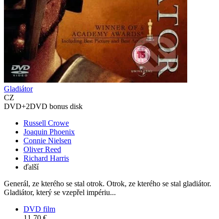
Gladiátor
CZ
DVD+2DVD bonus disk
Russell Crowe
Joaquin Phoenix
Connie Nielsen
Oliver Reed
Richard Harris
ďalší
Generál, ze kterého se stal otrok. Otrok, ze kterého se stal gladiátor.
Gladiátor, který se vzepřel impériu. ..
DVD film
11,70 €