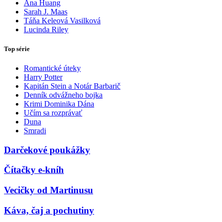
Ana Huang
Sarah J. Maas
Táňa Keleová Vasilková
Lucinda Riley
Top série
Romantické úteky
Harry Potter
Kapitán Stein a Notár Barbarič
Denník odvážneho bojka
Krimi Dominika Dána
Učím sa rozprávať
Duna
Smradi
Darčekové poukážky
Čítačky e-kníh
Vecičky od Martinusu
Káva, čaj a pochutiny