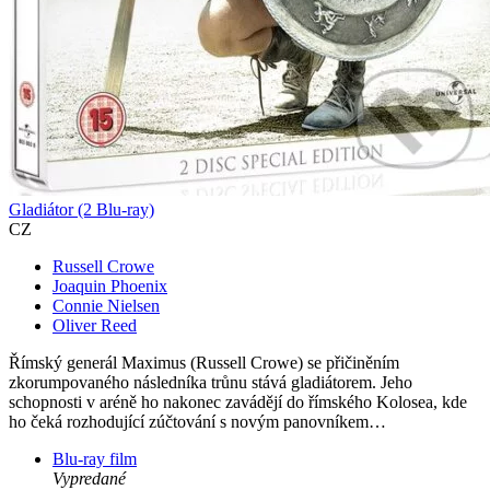
Gladiátor (2 Blu-ray)
CZ
Russell Crowe
Joaquin Phoenix
Connie Nielsen
Oliver Reed
Římský generál Maximus (Russell Crowe) se přičiněním
zkorumpovaného následníka trůnu stává gladiátorem. Jeho
schopnosti v aréně ho nakonec zavádějí do římského Kolosea, kde
ho čeká rozhodující zúčtování s novým panovníkem…
Blu-ray film
Vypredané