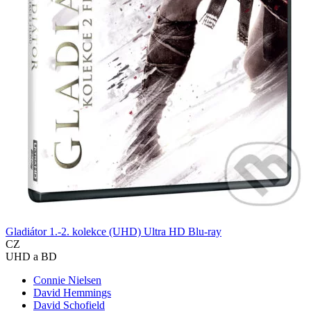
Gladiátor 1.-2. kolekce (UHD) Ultra HD Blu-ray
CZ
UHD a BD
Connie Nielsen
David Hemmings
David Schofield