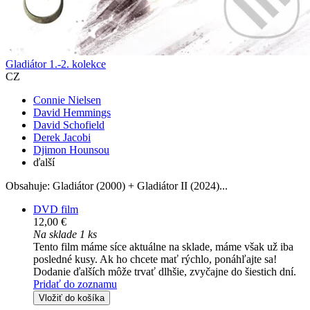
Gladiátor 1.-2. kolekce
CZ
Connie Nielsen
David Hemmings
David Schofield
Derek Jacobi
Djimon Hounsou
ďalší
Obsahuje: Gladiátor (2000) + Gladiátor II (2024)...
DVD film
12,00 €
Na sklade 1 ks
Tento film máme síce aktuálne na sklade, máme však už iba
posledné kusy. Ak ho chcete mať rýchlo, ponáhľajte sa!
Dodanie ďalších môže trvať dlhšie, zvyčajne do šiestich dní.
Pridať do zoznamu
Vložiť do košíka