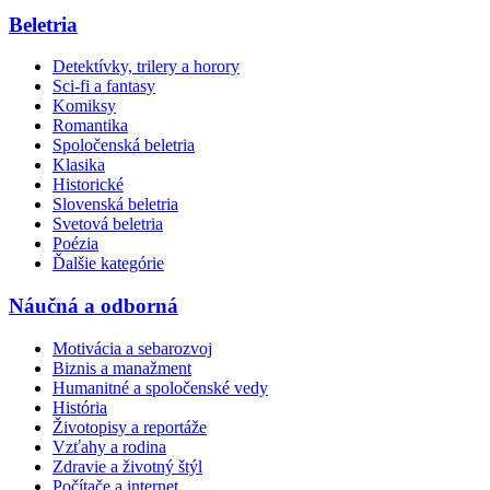
Beletria
Detektívky, trilery a horory
Sci-fi a fantasy
Komiksy
Romantika
Spoločenská beletria
Klasika
Historické
Slovenská beletria
Svetová beletria
Poézia
Ďalšie kategórie
Náučná a odborná
Motivácia a sebarozvoj
Biznis a manažment
Humanitné a spoločenské vedy
História
Životopisy a reportáže
Vzťahy a rodina
Zdravie a životný štýl
Počítače a internet