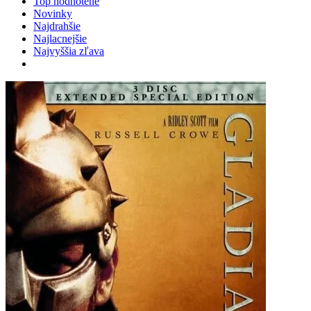
Top hodnotené
Novinky
Najdrahšie
Najlacnejšie
Najvyššia zľava