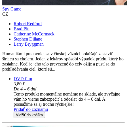
Spy Game
CZ
Robert Redford
Brad Pitt
Catherine McCormack
Stephen Dillane
Larry Bryggman
Humanitárni pracovníci sa v čínskej väznici pokúšajú zastaviť
šíriacu sa choleru. Jeden z lekárov spôsobí výpadok prúdu, ktorý ho
zasiahne. Keď je jeho telo prevezené do cely ožije a pustí sa do
prehľadávania ciel, ktoré sú...
DVD film
3,80 €
Do 4 – 6 dní
Tento produkt momentálne nemáme na sklade, ale zvyčajne
vám ho vieme zabezpečiť a odoslať do 4 – 6 dní. A
posnažíme sa aj trochu rýchlejšie!
Pridať do zoznamu
Vložiť do košíka