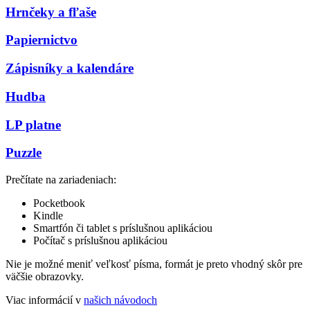
Hrnčeky a fľaše
Papiernictvo
Zápisníky a kalendáre
Hudba
LP platne
Puzzle
Prečítate na zariadeniach:
Pocketbook
Kindle
Smartfón či tablet s príslušnou aplikáciou
Počítač s príslušnou aplikáciou
Nie je možné meniť veľkosť písma, formát je preto vhodný skôr pre
väčšie obrazovky.
Viac informácií v
našich návodoch