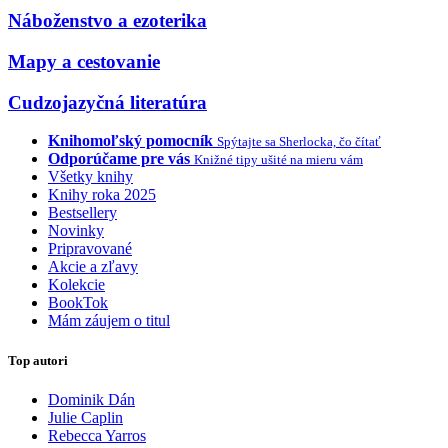
Náboženstvo a ezoterika
Mapy a cestovanie
Cudzojazyčná literatúra
Knihomoľský pomocník
Spýtajte sa Sherlocka, čo čítať
Odporúčame pre vás
Knižné tipy ušité na mieru vám
Všetky knihy
Knihy roka 2025
Bestsellery
Novinky
Pripravované
Akcie a zľavy
Kolekcie
BookTok
Mám záujem o titul
Top autori
Dominik Dán
Julie Caplin
Rebecca Yarros