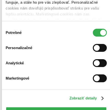
funguje, a stále ho pre vás zlepšovať. Personalizačné
cookies nám dovoľujú prispôsobovať stránku pre vašu
lepšiu orientáciu. Marketingové cookies nám zas
umožňujú zobrazenie relevantnej reklamy. Niektoré údaje
zdieľame aj s tretími stranami. Veľmi by nám pomohlo,
Výber
keby sme mohli používať všetky tieto cookies. Ďakujeme!
Potrebné
súhlasu
Personalizačné
Analytické
Marketingové
Zobraziť detaily
Gladiátor DVD
CZ