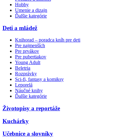
Hobby
Umenie a dizajn
Ďalšie kategórie
Deti a mládež
Knihorad – poradca kníh pre deti
Pre najmenších
Pre prvákov
Pre pubertiakov
Young Adult
Beletria
Rozprávky
Sci-fi, fantasy a komiksy
Leporelá
Náučné knihy
Ďalšie kategórie
Životopisy a reportáže
Kuchárky
Učebnice a slovníky