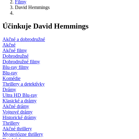
Filmy
David Hemmings
Účinkuje David Hemmings
Akčné a dobrodružné
Akčné
Akčné filmy
Dobrodružné
Dobrodružné filmy
Blu-ray filmy
Blu-ray
Komédie
Thrillery a detektívky
Drámy
Ultra HD Blu-ray
Klasické a drámy
Akčné drámy
Vojnové drámy
Historické drámy
Thrillery
Akčné thrillery
Mysteriózne thrillery