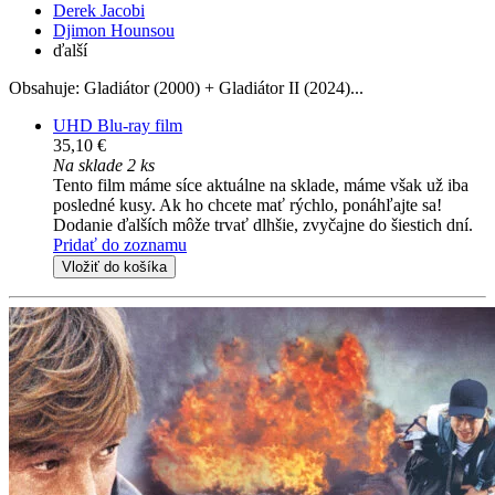
Derek Jacobi
Djimon Hounsou
ďalší
Obsahuje: Gladiátor (2000) + Gladiátor II (2024)...
UHD Blu-ray film
35,10 €
Na sklade 2 ks
Tento film máme síce aktuálne na sklade, máme však už iba
posledné kusy. Ak ho chcete mať rýchlo, ponáhľajte sa!
Dodanie ďalších môže trvať dlhšie, zvyčajne do šiestich dní.
Pridať do zoznamu
Vložiť do košíka