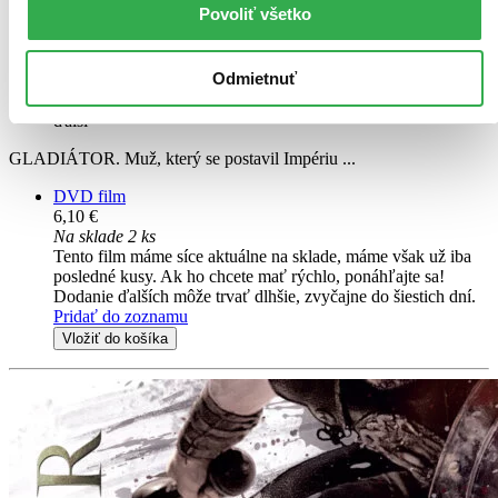
Povoliť všetko
Russell Crowe
Joaquin Phoenix
Connie Nielsen
Odmietnuť
Oliver Reed
Richard Harris
ďalší
GLADIÁTOR. Muž, který se postavil Impériu ...
DVD film
6,10 €
Na sklade 2 ks
Tento film máme síce aktuálne na sklade, máme však už iba
posledné kusy. Ak ho chcete mať rýchlo, ponáhľajte sa!
Dodanie ďalších môže trvať dlhšie, zvyčajne do šiestich dní.
Pridať do zoznamu
Vložiť do košíka