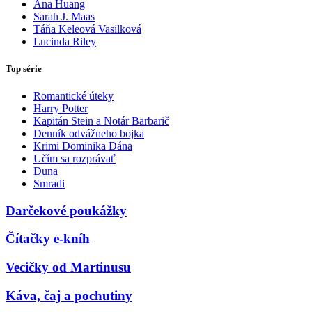
Ana Huang
Sarah J. Maas
Táňa Keleová Vasilková
Lucinda Riley
Top série
Romantické úteky
Harry Potter
Kapitán Stein a Notár Barbarič
Denník odvážneho bojka
Krimi Dominika Dána
Učím sa rozprávať
Duna
Smradi
Darčekové poukážky
Čítačky e-kníh
Vecičky od Martinusu
Káva, čaj a pochutiny