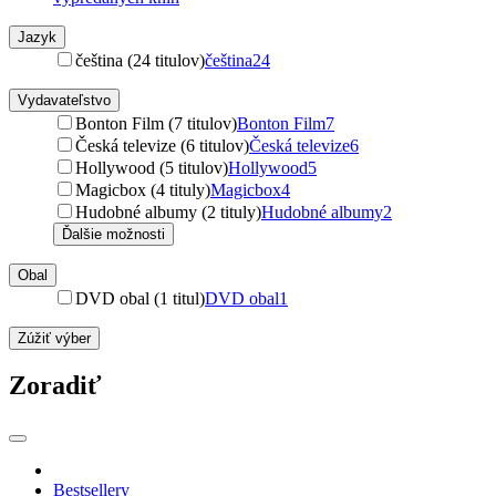
Jazyk
čeština (24 titulov)
čeština
24
Vydavateľstvo
Bonton Film (7 titulov)
Bonton Film
7
Česká televize (6 titulov)
Česká televize
6
Hollywood (5 titulov)
Hollywood
5
Magicbox (4 tituly)
Magicbox
4
Hudobné albumy (2 tituly)
Hudobné albumy
2
Ďalšie možnosti
Obal
DVD obal (1 titul)
DVD obal
1
Zúžiť výber
Zoradiť
Bestsellery