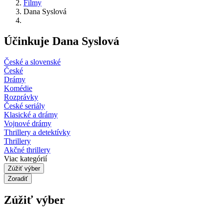
Filmy
Dana Syslová
Účinkuje Dana Syslová
České a slovenské
České
Drámy
Komédie
Rozprávky
České seriály
Klasické a drámy
Vojnové drámy
Thrillery a detektívky
Thrillery
Akčné thrillery
Viac kategórií
Zúžiť výber
Zoradiť
Zúžiť výber