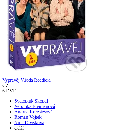
Vyprávěj V.řada Reedícia
CZ
6 DVD
Svatopluk Skopal
Veronika Freimanová
Andrea Kerestešová
Roman Vojtek
Nina Divíšková
ďalší