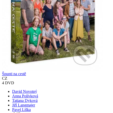
Špunti na cestě
CZ
4 DVD
David Novotný
Anna Polívková
Tatiana Dyková
Jiří Langmajer
Pavel Liška