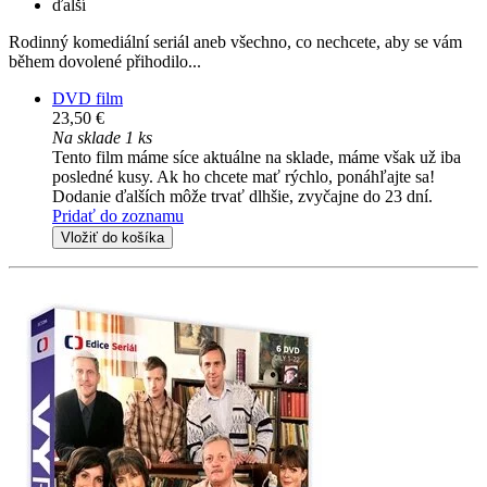
ďalší
Rodinný komediální seriál aneb všechno, co nechcete, aby se vám
během dovolené přihodilo...
DVD film
23,50 €
Na sklade 1 ks
Tento film máme síce aktuálne na sklade, máme však už iba
posledné kusy. Ak ho chcete mať rýchlo, ponáhľajte sa!
Dodanie ďalších môže trvať dlhšie, zvyčajne do 23 dní.
Pridať do zoznamu
Vložiť do košíka