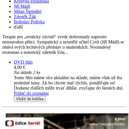
Kristýna Hrušínská
Jiří Mádl
Milan Šteindler
Zdeněk Žák
Boleslav Polívka
ďalší
Terapie pro „eroticky závislé“ svede dohromady naprosto
nesourodou pětici. Sympatický a nesmělý učitel Cyril (Jiří Mádl) se
obává svých lechtivých představ o studentkách. Neomalený
erotoman a notorický záletník Eda...
DVD film
4,00 €
Na sklade 2 ks
Tento film máme síce aktuálne na sklade, máme však už iba
posledné kusy. Ak ho chcete mať rýchlo, ponáhľajte sa!
Dodanie ďalších môže trvať dlhšie, zvyčajne do šiestich dní.
Pridať do zoznamu
Vložiť do košíka