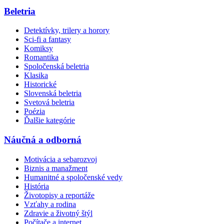
Beletria
Detektívky, trilery a horory
Sci-fi a fantasy
Komiksy
Romantika
Spoločenská beletria
Klasika
Historické
Slovenská beletria
Svetová beletria
Poézia
Ďalšie kategórie
Náučná a odborná
Motivácia a sebarozvoj
Biznis a manažment
Humanitné a spoločenské vedy
História
Životopisy a reportáže
Vzťahy a rodina
Zdravie a životný štýl
Počítače a internet