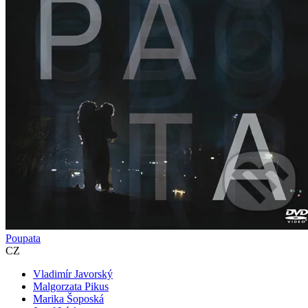
Poupata
CZ
Vladimír Javorský
Malgorzata Pikus
Marika Šoposká