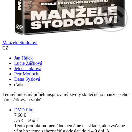
Manželé Stodolovi
CZ
Jan Hájek
Lucie Žáčková
Jelena Juklová
Petr Motloch
Dana Syslová
ďalší
Temný milostný příběh inspirovaný životy skutečného manželského
páru sériových vrahů...
DVD film
7,60 €
Do 4 – 9 dní
Tento produkt momentálne nemáme na sklade, ale zvyčajne
vám ho vieme zabezpečiť a odoslať do 4 – 9 dní. A