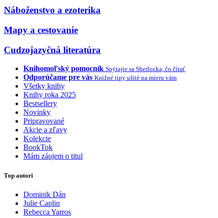
Náboženstvo a ezoterika
Mapy a cestovanie
Cudzojazyčná literatúra
Knihomoľský pomocník
Spýtajte sa Sherlocka, čo čítať
Odporúčame pre vás
Knižné tipy ušité na mieru vám
Všetky knihy
Knihy roka 2025
Bestsellery
Novinky
Pripravované
Akcie a zľavy
Kolekcie
BookTok
Mám záujem o titul
Top autori
Dominik Dán
Julie Caplin
Rebecca Yarros