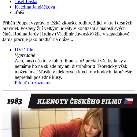
Josef Láska
Kateřina Jandáčková
ďalší
Příběh Poupat vypráví o těžké zkoušce rodiny, žijící v kraji drsných
pravidel. Postavy žijí velkými ideály v kontrastu s malostí svých
činů. Rodina Jardy Hrdiny (Vladimír Javorský) žije v zapadákově.
Jarda pracuje jako hradlař na dráze...
DVD film
Vypredané
Ach, mrzí nás to, z tohto filmu sa už predali všetky kusy a
nemáme ho na sklade my ani distribútor :( Teoreticky však
môžete mať šťastie v niektorých iných obchodoch, ktoré ešte
nepredali posledné kusy.
Pridať do zoznamu