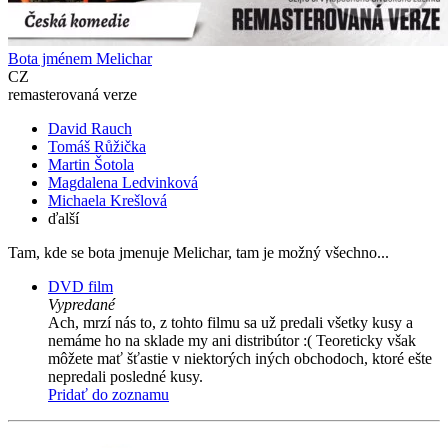
Bota jménem Melichar
CZ
remasterovaná verze
David Rauch
Tomáš Růžička
Martin Šotola
Magdalena Ledvinková
Michaela Krešlová
ďalší
Tam, kde se bota jmenuje Melichar, tam je možný všechno...
DVD film
Vypredané
Ach, mrzí nás to, z tohto filmu sa už predali všetky kusy a
nemáme ho na sklade my ani distribútor :( Teoreticky však
môžete mať šťastie v niektorých iných obchodoch, ktoré ešte
nepredali posledné kusy.
Pridať do zoznamu