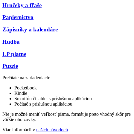
Hrnčeky a fľaše
Papiernictvo
Zápisníky a kalendáre
Hudba
LP platne
Puzzle
Prečítate na zariadeniach:
Pocketbook
Kindle
Smartfón či tablet s príslušnou aplikáciou
Počítač s príslušnou aplikáciou
Nie je možné meniť veľkosť písma, formát je preto vhodný skôr pre
väčšie obrazovky.
Viac informácií v
našich návodoch