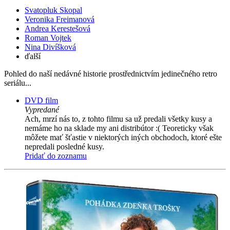
Svatopluk Skopal
Veronika Freimanová
Andrea Kerestešová
Roman Vojtek
Nina Divíšková
ďalší
Pohled do naší nedávné historie prostřednictvím jedinečného retro
seriálu...
DVD film
Vypredané
Ach, mrzí nás to, z tohto filmu sa už predali všetky kusy a
nemáme ho na sklade my ani distribútor :( Teoreticky však
môžete mať šťastie v niektorých iných obchodoch, ktoré ešte
nepredali posledné kusy.
Pridať do zoznamu