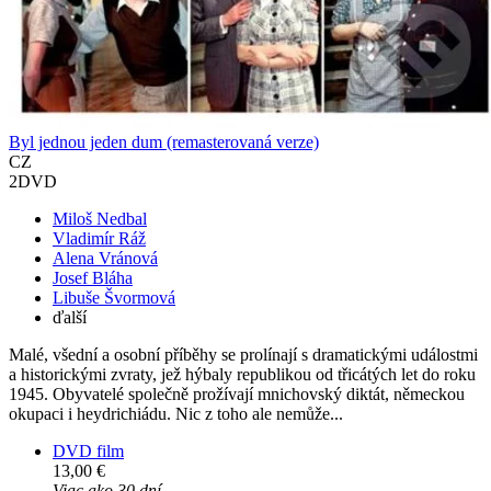
Byl jednou jeden dum (remasterovaná verze)
CZ
2DVD
Miloš Nedbal
Vladimír Ráž
Alena Vránová
Josef Bláha
Libuše Švormová
ďalší
Malé, všední a osobní příběhy se prolínají s dramatickými událostmi
a historickými zvraty, jež hýbaly republikou od třicátých let do roku
1945. Obyvatelé společně prožívají mnichovský diktát, německou
okupaci i heydrichiádu. Nic z toho ale nemůže...
DVD film
13,00 €
Viac ako 30 dní