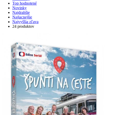
Top hodnotené
Novinky
Najdrahšie
Najlacnejšie
Najvyššia zľava
24 produktov