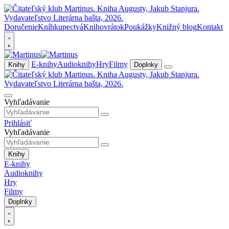
Doručenie
Kníhkupectvá
Knihovrátok
Poukážky
Knižný blog
Kontakt
E-knihy
Audioknihy
Hry
Filmy
Knihy
Doplnky
Vyhľadávanie
Prihlásiť
Vyhľadávanie
Knihy
E-knihy
Audioknihy
Hry
Filmy
Doplnky