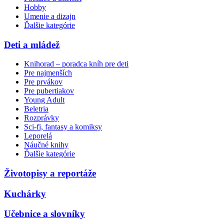
Hobby
Umenie a dizajn
Ďalšie kategórie
Deti a mládež
Knihorad – poradca kníh pre deti
Pre najmenších
Pre prvákov
Pre pubertiakov
Young Adult
Beletria
Rozprávky
Sci-fi, fantasy a komiksy
Leporelá
Náučné knihy
Ďalšie kategórie
Životopisy a reportáže
Kuchárky
Učebnice a slovníky